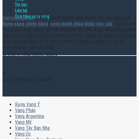
Tin tức
Liên hệ
Quà tặng rượu vang
Hamruoungon.vn
là một doanh nghiệp kinh doanh các sản phẩm về
Rượu vang chính hãng
,
rượu mạnh nhập khẩu cao cấp
. Tất cả các
sản phẩm được đăng tải trên Website này đều được nhập khẩu chính
ngạch và có đầy đủ giấy tờ theo luật định. Chúng tôi luôn mong muốn
được sự lựa chọn và tin tưởng từ khách hàng, cũng như cam kết
phục vụ một cách tốt nhất!
© [2024] HẦM RƯỢU NGON
©
[2024] HẦM RƯỢU NGON
Rượu Vang Ý
Vang Pháp
Vang Argentina
Vang Mỹ
Vang Tây Ban Nha
Vang Úc