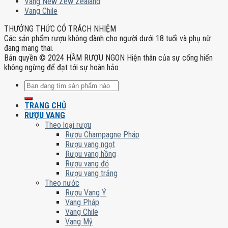
Vang New Zew Zealand
Vang Chile
THƯỞNG THỨC CÓ TRÁCH NHIỆM
Các sản phẩm rượu không dành cho người dưới 18 tuổi và phụ nữ
đang mang thai.
Bản quyền © 2024 HẦM RƯỢU NGON Hiện thân của sự cống hiến
không ngừng để đạt tới sự hoàn hảo
Tìm
kiếm:
TRANG CHỦ
RƯỢU VANG
Theo loại rượu
Rượu Champagne Pháp
Rượu vang ngọt
Rượu vang hồng
Rượu vang đỏ
Rượu vang trắng
Theo nước
Rượu Vang Ý
Vang Pháp
Vang Chile
Vang Mỹ