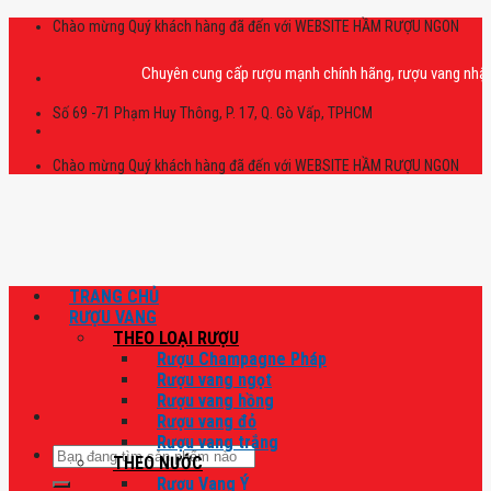
Skip
Chào mừng Quý khách hàng đã đến với WEBSITE HẦM RƯỢU NGON
to
content
Chuyên cung cấp rượu mạnh chính hãng, rượu vang nhập khẩu ca
Số 69 -71 Phạm Huy Thông, P. 17, Q. Gò Vấp, TPHCM
Chào mừng Quý khách hàng đã đến với WEBSITE HẦM RƯỢU NGON
TRANG CHỦ
RƯỢU VANG
THEO LOẠI RƯỢU
Rượu Champagne Pháp
Rượu vang ngọt
Rượu vang hồng
Rượu vang đỏ
Rượu vang trắng
Tìm
THEO NƯỚC
kiếm:
Rượu Vang Ý