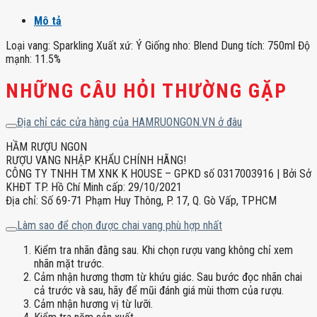
Mô tả
Loại vang: Sparkling Xuất xứ: Ý Giống nho: Blend Dung tích: 750ml Độ
mạnh: 11.5%
NHỮNG CÂU HỎI THƯỜNG GẶP
Địa chỉ các cửa hàng của HAMRUONGON.VN ở đâu
HẦM RƯỢU NGON
RƯỢU VANG NHẬP KHẨU CHÍNH HÃNG!
CÔNG TY TNHH TM XNK K HOUSE – GPKD số 0317003916 | Bởi Sở
KHĐT TP. Hồ Chí Minh cấp: 29/10/2021
Địa chỉ: Số 69-71 Phạm Huy Thông, P. 17, Q. Gò Vấp, TPHCM
Làm sao để chọn được chai vang phù hợp nhất
Kiểm tra nhãn đằng sau. Khi chọn rượu vang không chỉ xem
nhãn mặt trước.
Cảm nhận hương thơm từ khứu giác. Sau bước đọc nhãn chai
cả trước và sau, hãy để mũi đánh giá mùi thơm của rượu.
Cảm nhận hương vị từ lưỡi.