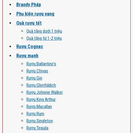
Brandy Pháp
Phụ kiện rượu vang
Quà rượu tết
Quà tặng dưới 1 triệu
Quà tặng từ 1-2 triệu
Rượu Cognac
Rượu mạnh
Rượu Ballantine's
Rượu Chivas
Rượu Gin
Rượu Glenfiddich
Rượu Johnnie Walker
Rượu King Arthur
Rượu Macallan
Rượu Rum
Rượu Singleton
Rượu Tequila