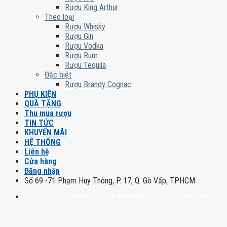
Rượu King Arthur
Theo loại
Rượu Whisky
Rượu Gin
Rượu Vodka
Rượu Rum
Rượu Tequila
Đặc biệt
Rượu Brandy Cognac
PHỤ KIỆN
QUÀ TẶNG
Thu mua rượu
TIN TỨC
KHUYẾN MÃI
HỆ THỐNG
Liên hệ
Cửa hàng
Đăng nhập
Số 69 -71 Phạm Huy Thông, P. 17, Q. Gò Vấp, TPHCM
Chuyên cung cấp rượu mạnh chính hãng, rượu vang nhập khẩu ca