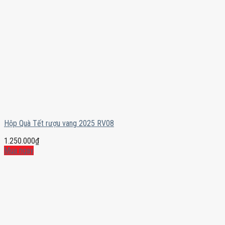
Hộp Quà Tết rượu vang 2025 RV08
1.250.000
₫
Mua ngay