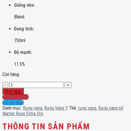
Giống nho:
Blend
Dung tích:
750ml
Độ mạnh:
11.5%
Còn hàng
Rượu
vang
Mua ngay
nổ
Liên hệ hotline
Martini
Gửi tin nhắn
Rose
Danh mục:
Rượu vang
,
Rượu Vang Ý
Thẻ:
rượu vang
,
Rượu vang nổ
Extra
Martini Rose Extra Dry
Dry
số
THÔNG TIN SẢN PHẨM
lượng