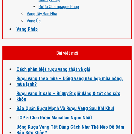
Rượu Champagne Pháp
Vang Tây Ban Nha
Vang Úc
Vang Pháp
Bài viết mới
Cách phân biệt rượu vang thật và giả
Rượu vang theo mùa – Uống vang nào hợp mùa nóng,
mùa lạnh?
Rượu vang ít calo – Bí quyết giữ dáng & tốt cho sức
khỏe
Bảo Quản Rượu Mạnh Và Rượu Vang Sau Khi Khui
TOP 5 Chai Rượu Macallan Ngon Nhất
Uống Rượu Vang Tết Đúng Cách Như Thế Nào Để Đảm
Bảo Sức Khỏe?