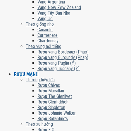
Vang Argentina
Vang New Zew Zealand
Vang Tây Ban Nha
Vang Úc
Theo giống nho
Canaiolo
Carmenere
Chardonnay
Theo vùng nổi tiếng
Rượu vang Bordeaux (Pháp)
Rượu vang Burgundy (Pháp)
Rượu vang Puglia (Ý)
Rượu vang Tuscany (Ý)
RƯỢU MẠNH
Thương hiệu lớn
Rượu Chivas
Rượu Macallan
Rượu The Glenlivet
Rượu Glenfiddich
Rượu Singleton
Rượu Johnnie Walker
Rượu Ballantine’s
Theo xu hướng
Rượu X.O