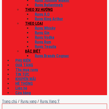
Rượu Johnnie Walker
Rượu Ballantine’s
THEO XU HƯỚNG
Rượu X.O
Rượu King Arthur
THEO LOẠI
Rượu Whisky
Rượu Gin
Rượu Vodka
Rượu Rum
Rượu Tequila
ĐẶC BIỆT
Rượu Brandy Cognac
PHỤ KIỆN
QUÀ TẶNG
Thu mua rượu
TIN TỨC
KHUYẾN MÃI
HỆ THỐNG
Liên hệ
Cửa hàng
Trang chủ
/
Rượu vang
/
Rượu Vang Ý