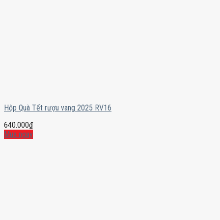
Hộp Quà Tết rượu vang 2025 RV16
640.000
₫
Mua ngay