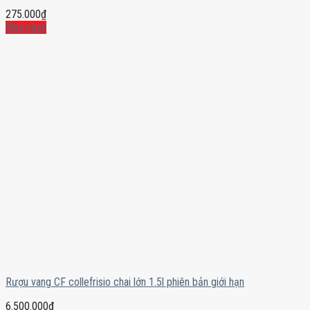
275.000
₫
Mua ngay
Rượu vang CF collefrisio chai lớn 1.5l phiên bản giới hạn
6.500.000
₫