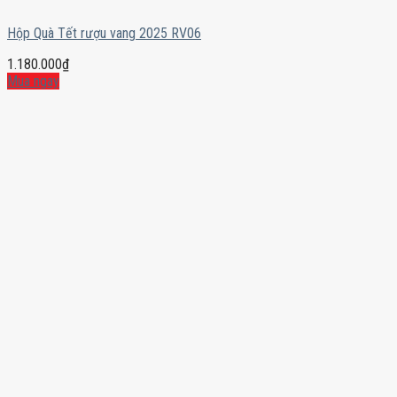
Hộp Quà Tết rượu vang 2025 RV06
1.180.000
₫
Mua ngay