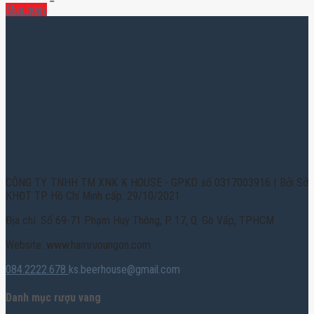
Mua ngay
CÔNG TY TNHH TM XNK K HOUSE - GPKD số 0317003916 | Bởi Sở
KHĐT TP. Hồ Chí Minh cấp: 29/10/2021
Địa chỉ: Số 69-71 Phạm Huy Thông, P. 17, Q. Gò Vấp, TPHCM
Website: www.hamruoungon.com
084.2222.678
ks.beerhouse@gmail.com
Danh mục rượu vang