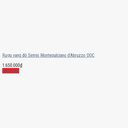
Rượu vang đỏ Semis Montepulciano d’Abruzzo DOC
1.650.000
₫
Mua ngay