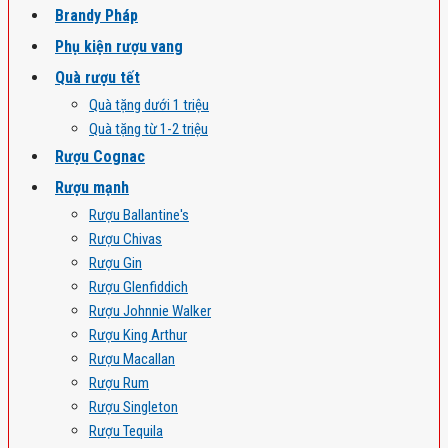
Brandy Pháp
Phụ kiện rượu vang
Quà rượu tết
Quà tặng dưới 1 triệu
Quà tặng từ 1-2 triệu
Rượu Cognac
Rượu mạnh
Rượu Ballantine's
Rượu Chivas
Rượu Gin
Rượu Glenfiddich
Rượu Johnnie Walker
Rượu King Arthur
Rượu Macallan
Rượu Rum
Rượu Singleton
Rượu Tequila