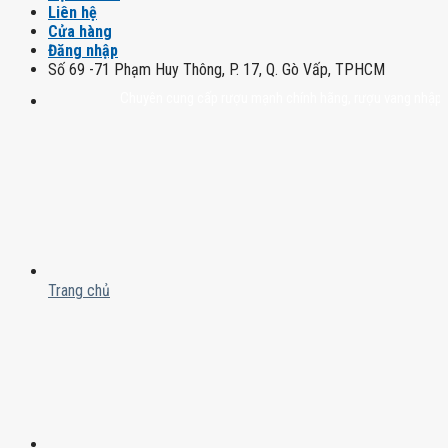
Liên hệ
Cửa hàng
Đăng nhập
Số 69 -71 Phạm Huy Thông, P. 17, Q. Gò Vấp, TPHCM
Chuyên cung cấp rượu mạnh chính hãng, rượu vang nhập khẩu cao 
Trang chủ