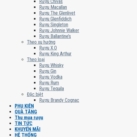
Rượu Chivas
Rượu Macallan
Rượu The Glenlivet
Rượu Glenfiddich
Rượu Singleton
Rượu Johnnie Walker
Rượu Ballantine’s
Theo xu hướng
Rượu X.O
Rượu King Arthur
Theo loại
Rượu Whisky
Rượu Gin
Rượu Vodka
Rượu Rum
Rượu Tequila
Đặc biệt
Rượu Brandy Cognac
PHỤ KIỆN
QUÀ TẶNG
Thu mua rượu
TIN TỨC
KHUYẾN MÃI
HỆ THỐNG