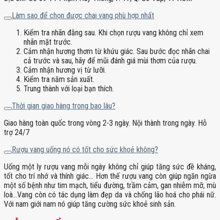
Làm sao để chọn được chai vang phù hợp nhất
Kiểm tra nhãn đằng sau. Khi chọn rượu vang không chỉ xem
nhãn mặt trước.
Cảm nhận hương thơm từ khứu giác. Sau bước đọc nhãn chai
cả trước và sau, hãy để mũi đánh giá mùi thơm của rượu.
Cảm nhận hương vị từ lưỡi.
Kiểm tra năm sản xuất.
Trung thành với loại bạn thích.
Thời gian giao hàng trong bao lâu?
Giao hàng toàn quốc trong vòng 2-3 ngày. Nội thành trong ngày. Hỗ
trợ 24/7
Rượu vang uống nó có tốt cho sức khoẻ không?
Uống một ly rượu vang mỗi ngày không chỉ giúp tăng sức đề kháng,
tốt cho trí nhớ và thính giác… Hơn thế rượu vang còn giúp ngăn ngừa
một số bệnh như tim mạch, tiểu đường, trầm cảm, gan nhiễm mỡ, mù
loà…Vang còn có tác dụng làm đẹp da và chống lão hoá cho phái nữ.
Với nam giới nam nó giúp tăng cường sức khoẻ sinh sản.