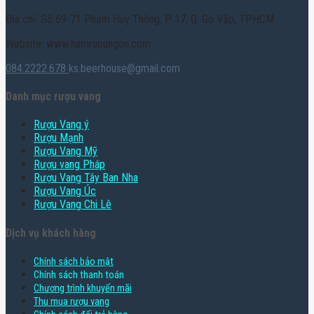
Địa chỉ: Số 69-71 Phạm Huy Thông, P. 17, Q. Gò Vấp, TPHCM
Website: www.hamruoungon.com
084.2222.678
ks.beerhouse@gmail.com
Danh mục rượu vang
Rượu Vang ý
Rượu Mạnh
Rượu Vang Mỹ
Rượu vang Pháp
Rượu Vang Tây Ban Nha
Rượu Vang Úc
Rượu Vang Chi Lê
Dịch vụ khách hàng
Chính sách bảo mật
Chính sách thanh toán
Chương trình khuyến mãi
Thu mua rượu vang