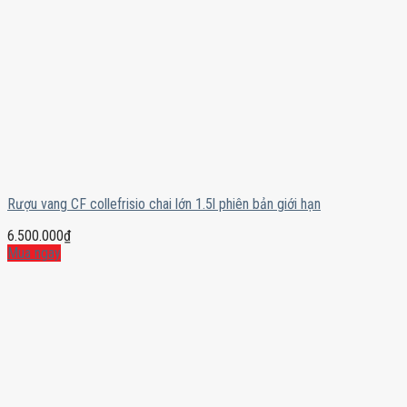
Rượu vang CF collefrisio chai lớn 1.5l phiên bản giới hạn
6.500.000
₫
Mua ngay