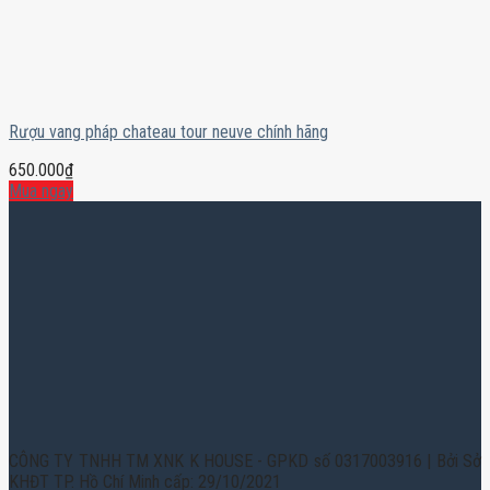
Rượu vang pháp chateau tour neuve chính hãng
650.000
₫
Mua ngay
CÔNG TY TNHH TM XNK K HOUSE - GPKD số 0317003916 | Bởi Sở
KHĐT TP. Hồ Chí Minh cấp: 29/10/2021