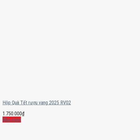
Hộp Quà Tết rượu vang 2025 RV02
1.750.000
₫
Mua ngay