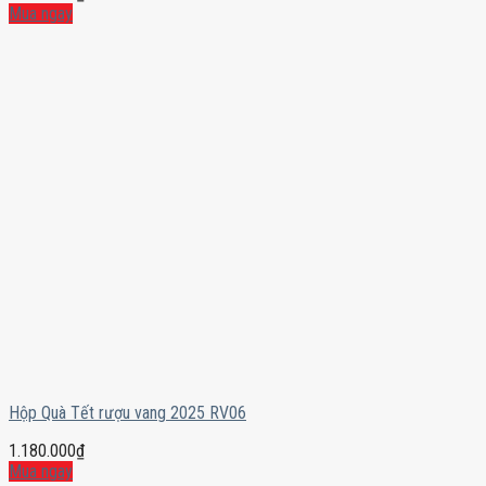
Mua ngay
Hộp Quà Tết rượu vang 2025 RV06
1.180.000
₫
Mua ngay