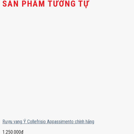
SẢN PHẨM TƯƠNG TỰ
Rượu vang Ý Collefrisio Appassimento chính hãng
1.250.000
₫