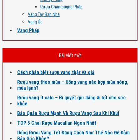
Rượu Champagne Pháp
Vang Tây Ban Nha
Vang Úc
Vang Pháp
Bài viết mới
Cách phân biệt rượu vang thật và giả
Rượu vang theo mùa – Uống vang nào hợp mùa nóng,
mùa lạnh?
Rượu vang ít calo – Bí quyết giữ dáng & tốt cho sức
khỏe
Bảo Quản Rượu Mạnh Và Rượu Vang Sau Khi Khui
TOP 5 Chai Rượu Macallan Ngon Nhất
Uống Rượu Vang Tết Đúng Cách Như Thế Nào Để Đảm
Bảo Sức Khỏe?