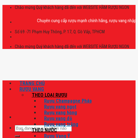
Skip
Chào mừng Quý khách hàng đã đến với WEBSITE HẦM RƯỢU NGON
to
content
Chuyên cung cấp rượu mạnh chính hãng, rượu vang nhập khẩu cao 
Số 69 -71 Phạm Huy Thông, P. 17, Q. Gò Vấp, TPHCM
Chào mừng Quý khách hàng đã đến với WEBSITE HẦM RƯỢU NGON
TRANG CHỦ
RƯỢU VANG
THEO LOẠI RƯỢU
Rượu Champagne Pháp
Rượu vang ngọt
Rượu vang hồng
Rượu vang đỏ
Rượu vang trắng
Tìm
THEO NƯỚC
kiếm:
Rượu Vang Ý