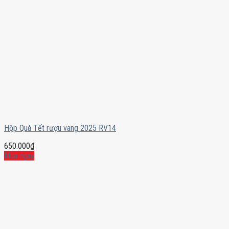
Hộp Quà Tết rượu vang 2025 RV14
650.000
₫
Mua ngay