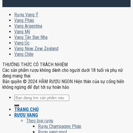
Rượu Vang Ý
Vang Pháp
Vang Argentina
Vang Mỹ
Vang Tây Ban Nha
Vang Úc
Vang New Zew Zealand
Vang Chile
THƯỞNG THỨC CÓ TRÁCH NHIỆM
Các sản phẩm rượu không dành cho người dưới 18 tuổi và phụ nữ
đang mang thai.
Bản quyền © 2024 HẦM RƯỢU NGON Hiện thân của sự cống hiến
không ngừng để đạt tới sự hoàn hảo
Tìm
kiếm:
TRANG CHỦ
RƯỢU VANG
Theo loại rượu
Rượu Champagne Pháp
Rượu vang ngọt