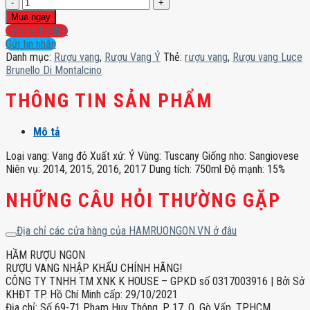
Rượu
vang
Mua ngay
Luce
Liên hệ hotline
Brunello
Gửi tin nhắn
Di
Danh mục:
Rượu vang
,
Rượu Vang Ý
Thẻ:
rượu vang
,
Rượu vang Luce
Montalcino
Brunello Di Montalcino
số
lượng
THÔNG TIN SẢN PHẨM
Mô tả
Loại vang: Vang đỏ Xuất xứ: Ý Vùng: Tuscany Giống nho: Sangiovese
Niên vụ: 2014, 2015, 2016, 2017 Dung tích: 750ml Độ mạnh: 15%
NHỮNG CÂU HỎI THƯỜNG GẶP
Địa chỉ các cửa hàng của HAMRUONGON.VN ở đâu
HẦM RƯỢU NGON
RƯỢU VANG NHẬP KHẨU CHÍNH HÃNG!
CÔNG TY TNHH TM XNK K HOUSE – GPKD số 0317003916 | Bởi Sở
KHĐT TP. Hồ Chí Minh cấp: 29/10/2021
Địa chỉ: Số 69-71 Phạm Huy Thông, P. 17, Q. Gò Vấp, TPHCM