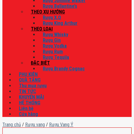
Rượu Johnnie Walker
Rượu Ballantine’s
THEO XU HƯỚNG
Rượu X.O
Rượu King Arthur
THEO LOẠI
Rượu Whisky
Rượu Gin
Rượu Vodka
Rượu Rum
Rượu Tequila
ĐẶC BIỆT
Rượu Brandy Cognac
PHỤ KIỆN
QUÀ TẶNG
Thu mua rượu
TIN TỨC
KHUYẾN MÃI
HỆ THỐNG
Liên hệ
Cửa hàng
Trang chủ
/
Rượu vang
/
Rượu Vang Ý