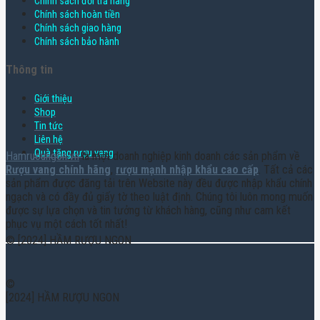
Chính sách đổi trả hàng
Chính sách hoàn tiền
Chính sách giao hàng
Chính sách bảo hành
Thông tin
Giới thiệu
Shop
Tin tức
Liên hệ
Quà tặng rượu vang
Hamruoungon.vn
là một doanh nghiệp kinh doanh các sản phẩm về
Rượu vang chính hãng
,
rượu mạnh nhập khẩu cao cấp
. Tất cả các
sản phẩm được đăng tải trên Website này đều được nhập khẩu chính
ngạch và có đầy đủ giấy tờ theo luật định. Chúng tôi luôn mong muốn
được sự lựa chọn và tin tưởng từ khách hàng, cũng như cam kết
phục vụ một cách tốt nhất!
© [2024] HẦM RƯỢU NGON
©
[2024] HẦM RƯỢU NGON