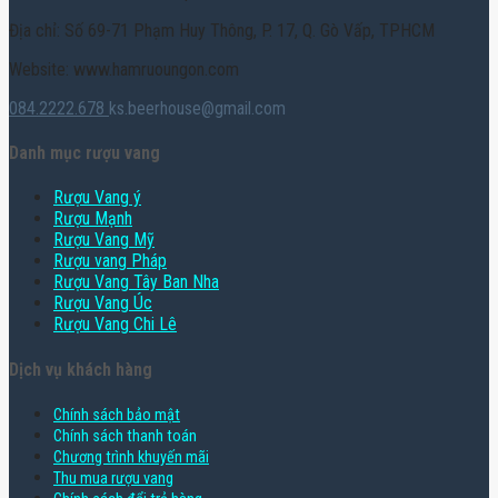
Địa chỉ: Số 69-71 Phạm Huy Thông, P. 17, Q. Gò Vấp, TPHCM
Website: www.hamruoungon.com
084.2222.678
ks.beerhouse@gmail.com
Danh mục rượu vang
Rượu Vang ý
Rượu Mạnh
Rượu Vang Mỹ
Rượu vang Pháp
Rượu Vang Tây Ban Nha
Rượu Vang Úc
Rượu Vang Chi Lê
Dịch vụ khách hàng
Chính sách bảo mật
Chính sách thanh toán
Chương trình khuyến mãi
Thu mua rượu vang