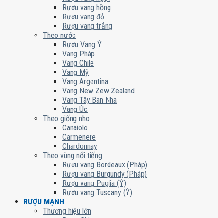
Rượu vang hồng
Rượu vang đỏ
Rượu vang trắng
Theo nước
Rượu Vang Ý
Vang Pháp
Vang Chile
Vang Mỹ
Vang Argentina
Vang New Zew Zealand
Vang Tây Ban Nha
Vang Úc
Theo giống nho
Canaiolo
Carmenere
Chardonnay
Theo vùng nổi tiếng
Rượu vang Bordeaux (Pháp)
Rượu vang Burgundy (Pháp)
Rượu vang Puglia (Ý)
Rượu vang Tuscany (Ý)
RƯỢU MẠNH
Thương hiệu lớn