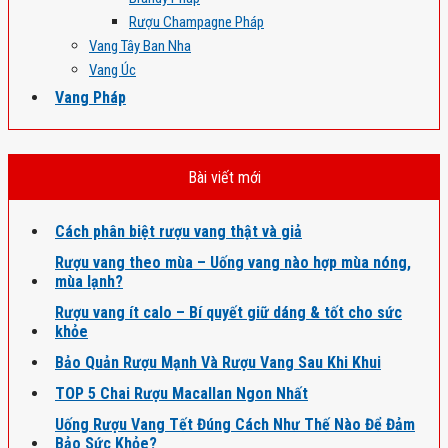
Rượu Champagne Pháp
Vang Tây Ban Nha
Vang Úc
Vang Pháp
Bài viết mới
Cách phân biệt rượu vang thật và giả
Rượu vang theo mùa – Uống vang nào hợp mùa nóng,
mùa lạnh?
Rượu vang ít calo – Bí quyết giữ dáng & tốt cho sức
khỏe
Bảo Quản Rượu Mạnh Và Rượu Vang Sau Khi Khui
TOP 5 Chai Rượu Macallan Ngon Nhất
Uống Rượu Vang Tết Đúng Cách Như Thế Nào Để Đảm
Bảo Sức Khỏe?