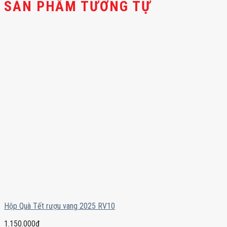
SẢN PHẨM TƯƠNG TỰ
Hộp Quà Tết rượu vang 2025 RV10
1.150.000
₫