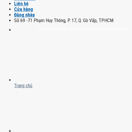
Liên hệ
Cửa hàng
Đăng nhập
Số 69 -71 Phạm Huy Thông, P. 17, Q. Gò Vấp, TPHCM
Chuyên cung cấp rượu mạnh chính hãng, rượu vang nhập khẩu ca
Trang chủ