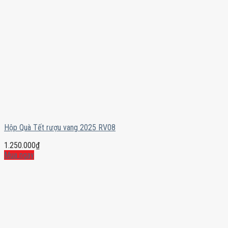
Hộp Quà Tết rượu vang 2025 RV08
1.250.000
₫
Mua ngay