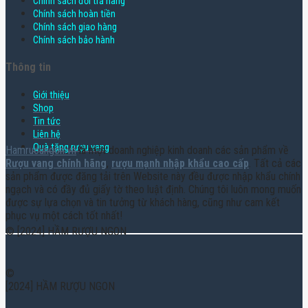
Chính sách đổi trả hàng
Chính sách hoàn tiền
Chính sách giao hàng
Chính sách bảo hành
Thông tin
Giới thiệu
Shop
Tin tức
Liên hệ
Quà tặng rượu vang
Hamruoungon.vn
là một doanh nghiệp kinh doanh các sản phẩm về
Rượu vang chính hãng
,
rượu mạnh nhập khẩu cao cấp
. Tất cả các
sản phẩm được đăng tải trên Website này đều được nhập khẩu chính
ngạch và có đầy đủ giấy tờ theo luật định. Chúng tôi luôn mong muốn
được sự lựa chọn và tin tưởng từ khách hàng, cũng như cam kết
phục vụ một cách tốt nhất!
© [2024] HẦM RƯỢU NGON
©
[2024] HẦM RƯỢU NGON