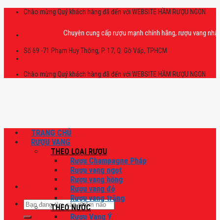
Skip
Chào mừng Quý khách hàng đã đến với WEBSITE HẦM RƯỢU NGON
to
content
Chuyên cung cấp rượu mạnh chính hãng, rượu vang nhập khẩu ca
Số 69 -71 Phạm Huy Thông, P. 17, Q. Gò Vấp, TPHCM
Chào mừng Quý khách hàng đã đến với WEBSITE HẦM RƯỢU NGON
TRANG CHỦ
RƯỢU VANG
THEO LOẠI RƯỢU
Rượu Champagne Pháp
Rượu vang ngọt
Rượu vang hồng
Rượu vang đỏ
Rượu vang trắng
Tìm
THEO NƯỚC
kiếm:
Rượu Vang Ý