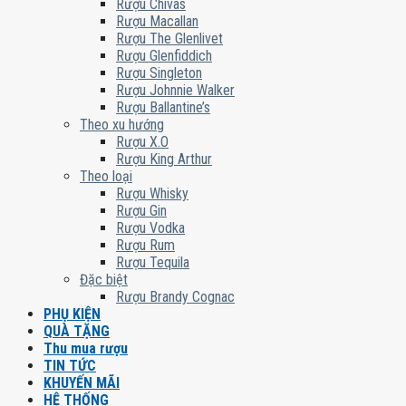
Rượu Chivas
Rượu Macallan
Rượu The Glenlivet
Rượu Glenfiddich
Rượu Singleton
Rượu Johnnie Walker
Rượu Ballantine’s
Theo xu hướng
Rượu X.O
Rượu King Arthur
Theo loại
Rượu Whisky
Rượu Gin
Rượu Vodka
Rượu Rum
Rượu Tequila
Đặc biệt
Rượu Brandy Cognac
PHỤ KIỆN
QUÀ TẶNG
Thu mua rượu
TIN TỨC
KHUYẾN MÃI
HỆ THỐNG