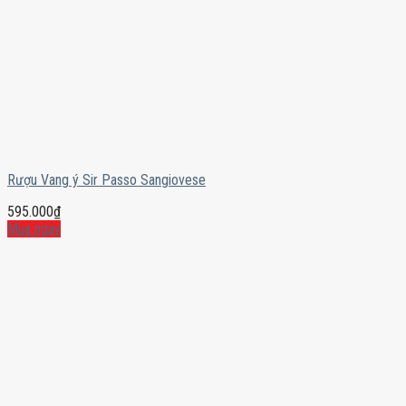
Rượu Vang ý Sir Passo Sangiovese
595.000
₫
Mua ngay