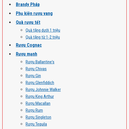
Brandy Pháp
Phụ kiện rượu vang
Quà rượu tết
Quà tặng dưới 1 triệu
Quà tặng từ 1-2 triệu
Rượu Cognac
Rượu mạnh
Rượu Ballantine's
Rượu Chivas
Rượu Gin
Rượu Glenfiddich
Rượu Johnnie Walker
Rượu King Arthur
Rượu Macallan
Rượu Rum
Rượu Singleton
Rượu Tequila