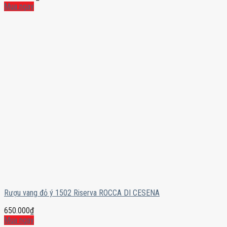
Mua ngay
Rượu vang đỏ ý 1502 Riserva ROCCA DI CESENA
650.000
₫
Mua ngay