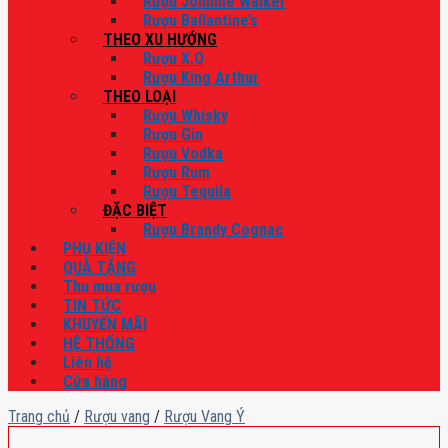
Rượu Johnnie Walker
Rượu Ballantine’s
THEO XU HƯỚNG
Rượu X.O
Rượu King Arthur
THEO LOẠI
Rượu Whisky
Rượu Gin
Rượu Vodka
Rượu Rum
Rượu Tequila
ĐẶC BIỆT
Rượu Brandy Cognac
PHỤ KIỆN
QUÀ TẶNG
Thu mua rượu
TIN TỨC
KHUYẾN MÃI
HỆ THỐNG
Liên hệ
Cửa hàng
Trang chủ
/
Rượu vang
/
Rượu Vang Ý