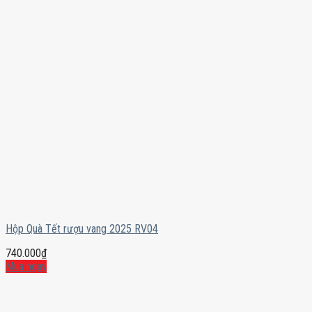
Hộp Quà Tết rượu vang 2025 RV04
740.000
₫
Mua ngay