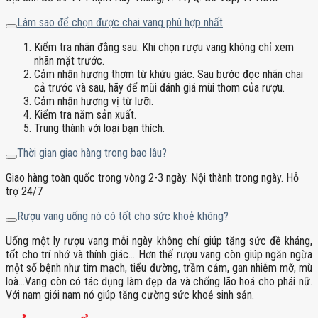
Làm sao để chọn được chai vang phù hợp nhất
Kiểm tra nhãn đằng sau. Khi chọn rượu vang không chỉ xem
nhãn mặt trước.
Cảm nhận hương thơm từ khứu giác. Sau bước đọc nhãn chai
cả trước và sau, hãy để mũi đánh giá mùi thơm của rượu.
Cảm nhận hương vị từ lưỡi.
Kiểm tra năm sản xuất.
Trung thành với loại bạn thích.
Thời gian giao hàng trong bao lâu?
Giao hàng toàn quốc trong vòng 2-3 ngày. Nội thành trong ngày. Hỗ
trợ 24/7
Rượu vang uống nó có tốt cho sức khoẻ không?
Uống một ly rượu vang mỗi ngày không chỉ giúp tăng sức đề kháng,
tốt cho trí nhớ và thính giác… Hơn thế rượu vang còn giúp ngăn ngừa
một số bệnh như tim mạch, tiểu đường, trầm cảm, gan nhiễm mỡ, mù
loà…Vang còn có tác dụng làm đẹp da và chống lão hoá cho phái nữ.
Với nam giới nam nó giúp tăng cường sức khoẻ sinh sản.