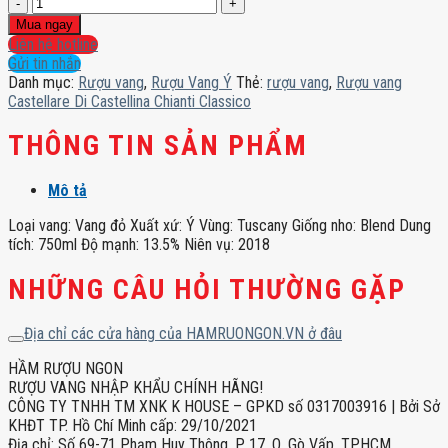
Rượu
vang
Mua ngay
Castellare
Liên hệ hotline
Di
Gửi tin nhắn
Castellina
Danh mục:
Rượu vang
,
Rượu Vang Ý
Thẻ:
rượu vang
,
Rượu vang
Chianti
Castellare Di Castellina Chianti Classico
Classico
số
THÔNG TIN SẢN PHẨM
lượng
Mô tả
Loại vang: Vang đỏ Xuất xứ: Ý Vùng: Tuscany Giống nho: Blend Dung
tích: 750ml Độ mạnh: 13.5% Niên vụ: 2018
NHỮNG CÂU HỎI THƯỜNG GẶP
Địa chỉ các cửa hàng của HAMRUONGON.VN ở đâu
HẦM RƯỢU NGON
RƯỢU VANG NHẬP KHẨU CHÍNH HÃNG!
CÔNG TY TNHH TM XNK K HOUSE – GPKD số 0317003916 | Bởi Sở
KHĐT TP. Hồ Chí Minh cấp: 29/10/2021
Địa chỉ: Số 69-71 Phạm Huy Thông, P. 17, Q. Gò Vấp, TPHCM