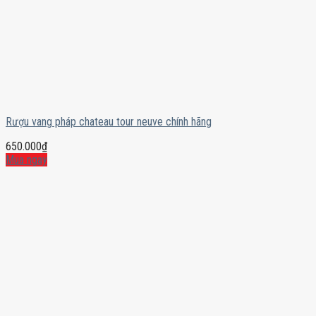
Rượu vang pháp chateau tour neuve chính hãng
650.000
₫
Mua ngay