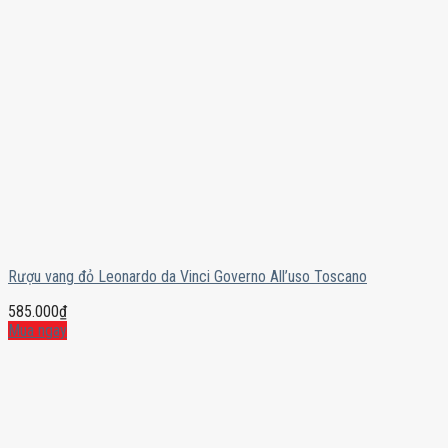
Rượu vang đỏ Leonardo da Vinci Governo All’uso Toscano
585.000
₫
Mua ngay