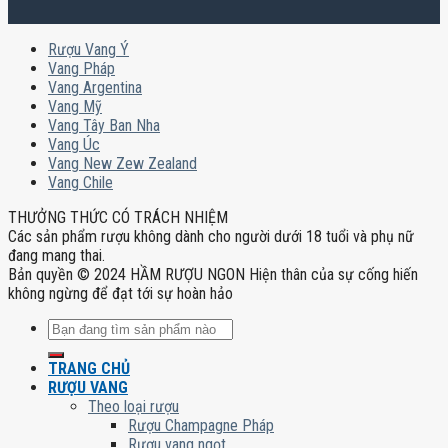
Rượu Vang Ý
Vang Pháp
Vang Argentina
Vang Mỹ
Vang Tây Ban Nha
Vang Úc
Vang New Zew Zealand
Vang Chile
THƯỞNG THỨC CÓ TRÁCH NHIỆM
Các sản phẩm rượu không dành cho người dưới 18 tuổi và phụ nữ
đang mang thai.
Bản quyền © 2024 HẦM RƯỢU NGON Hiện thân của sự cống hiến
không ngừng để đạt tới sự hoàn hảo
Tìm
kiếm:
TRANG CHỦ
RƯỢU VANG
Theo loại rượu
Rượu Champagne Pháp
Rượu vang ngọt