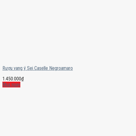
Rượu vang ý Sei Caselle Negroamaro
1.450.000
₫
Mua ngay