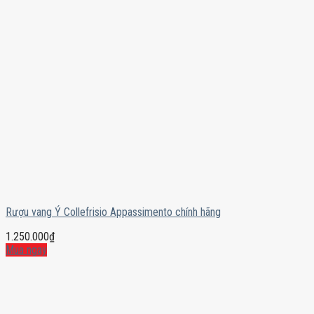
Rượu vang Ý Collefrisio Appassimento chính hãng
1.250.000
₫
Mua ngay