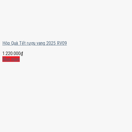
Hộp Quà Tết rượu vang 2025 RV09
1.220.000
₫
Mua ngay