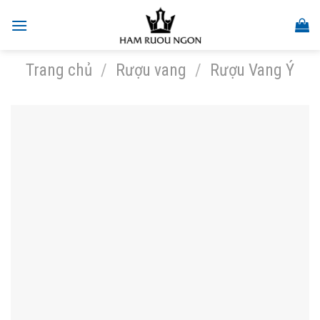
Skip
to
content
Trang chủ
/
Rượu vang
/
Rượu Vang Ý