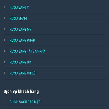
RƯỢU VANG Ý
RƯỢU MẠNH
RƯỢU VANG MỸ
RƯỢU VANG PHÁP
RƯỢU VANG TÂY BAN NHA
RƯỢU VANG ÚC
RƯỢU VANG CHI LÊ
Dịch vụ khách hàng
CHÍNH SÁCH BẢO MẬT