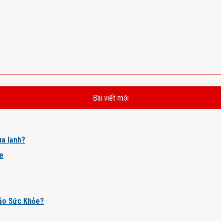
Bài viết mới
a lạnh?
ỏe
ảo Sức Khỏe?