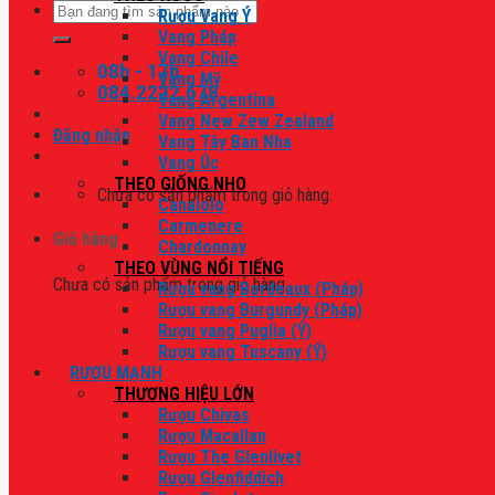
Tìm
Rượu Vang Ý
kiếm:
Vang Pháp
Vang Chile
08h - 17h
Vang Mỹ
084.2222.678
Vang Argentina
Vang New Zew Zealand
Đăng nhập
Vang Tây Ban Nha
Vang Úc
THEO GIỐNG NHO
Chưa có sản phẩm trong giỏ hàng.
Canaiolo
Carmenere
Giỏ hàng
Chardonnay
THEO VÙNG NỔI TIẾNG
Chưa có sản phẩm trong giỏ hàng.
Rượu vang Bordeaux (Pháp)
Rượu vang Burgundy (Pháp)
Rượu vang Puglia (Ý)
Rượu vang Tuscany (Ý)
RƯỢU MẠNH
THƯƠNG HIỆU LỚN
Rượu Chivas
Rượu Macallan
Rượu The Glenlivet
Rượu Glenfiddich