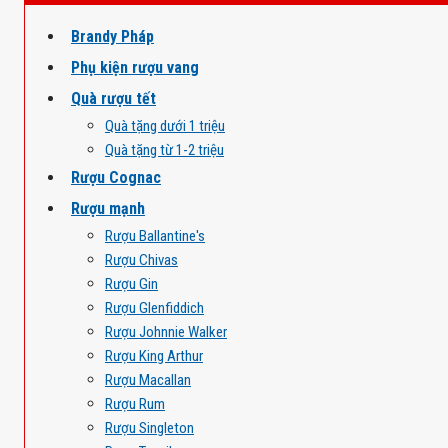
Brandy Pháp
Phụ kiện rượu vang
Quà rượu tết
Quà tặng dưới 1 triệu
Quà tặng từ 1-2 triệu
Rượu Cognac
Rượu mạnh
Rượu Ballantine's
Rượu Chivas
Rượu Gin
Rượu Glenfiddich
Rượu Johnnie Walker
Rượu King Arthur
Rượu Macallan
Rượu Rum
Rượu Singleton