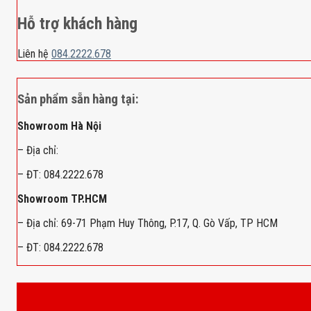
Hỗ trợ khách hàng
Liên hệ
084.2222.678
Sản phẩm sẵn hàng tại:
Showroom Hà Nội
– Địa chỉ:
– ĐT: 084.2222.678
Showroom TP.HCM
– Địa chỉ: 69-71 Phạm Huy Thông, P.17, Q. Gò Vấp, TP HCM
– ĐT: 084.2222.678