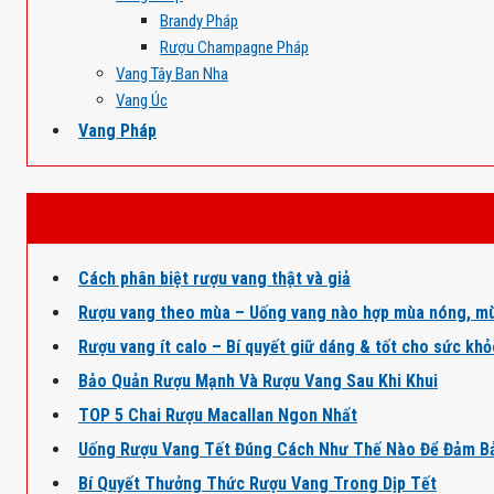
Brandy Pháp
Rượu Champagne Pháp
Vang Tây Ban Nha
Vang Úc
Vang Pháp
Cách phân biệt rượu vang thật và giả
Rượu vang theo mùa – Uống vang nào hợp mùa nóng, mù
Rượu vang ít calo – Bí quyết giữ dáng & tốt cho sức kh
Bảo Quản Rượu Mạnh Và Rượu Vang Sau Khi Khui
TOP 5 Chai Rượu Macallan Ngon Nhất
Uống Rượu Vang Tết Đúng Cách Như Thế Nào Để Đảm B
Bí Quyết Thưởng Thức Rượu Vang Trong Dịp Tết