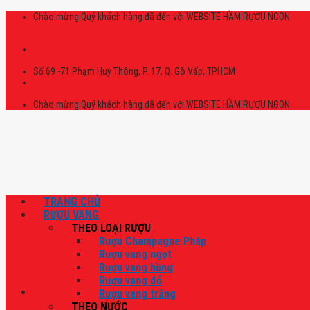
Skip
Chào mừng Quý khách hàng đã đến với WEBSITE HẦM RƯỢU NGON
to
content
Số 69 -71 Phạm Huy Thông, P. 17, Q. Gò Vấp, TPHCM
Chào mừng Quý khách hàng đã đến với WEBSITE HẦM RƯỢU NGON
TRANG CHỦ
RƯỢU VANG
THEO LOẠI RƯỢU
Rượu Champagne Pháp
Rượu vang ngọt
Rượu vang hồng
Rượu vang đỏ
Rượu vang trắng
THEO NƯỚC