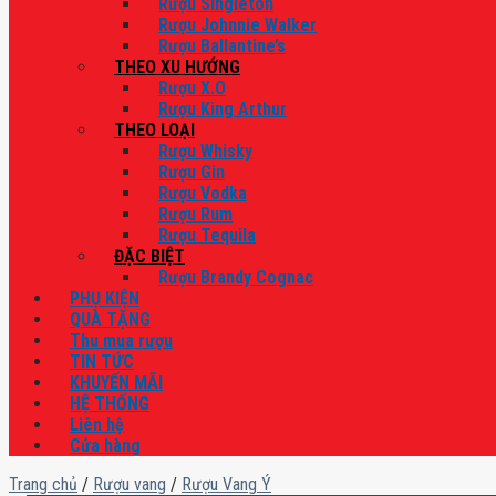
Rượu Singleton
Rượu Johnnie Walker
Rượu Ballantine’s
THEO XU HƯỚNG
Rượu X.O
Rượu King Arthur
THEO LOẠI
Rượu Whisky
Rượu Gin
Rượu Vodka
Rượu Rum
Rượu Tequila
ĐẶC BIỆT
Rượu Brandy Cognac
PHỤ KIỆN
QUÀ TẶNG
Thu mua rượu
TIN TỨC
KHUYẾN MÃI
HỆ THỐNG
Liên hệ
Cửa hàng
Trang chủ
/
Rượu vang
/
Rượu Vang Ý