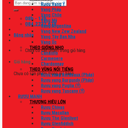
Tìm
Rượu Vang Ý
kiếm:
Vang Pháp
Vang Chile
08h - 17h
Vang Mỹ
084.2222.678
Vang Argentina
Vang New Zew Zealand
Đăng nhập
Vang Tây Ban Nha
Vang Úc
THEO GIỐNG NHO
Chưa có sản phẩm trong giỏ hàng.
Canaiolo
Carmenere
Giỏ hàng
Chardonnay
THEO VÙNG NỔI TIẾNG
Chưa có sản phẩm trong giỏ hàng.
Rượu vang Bordeaux (Pháp)
Rượu vang Burgundy (Pháp)
Rượu vang Puglia (Ý)
Rượu vang Tuscany (Ý)
RƯỢU MẠNH
THƯƠNG HIỆU LỚN
Rượu Chivas
Rượu Macallan
Rượu The Glenlivet
Rượu Glenfiddich