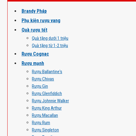
Brandy Pháp
Phụ kiện rượu vang
Quà rượu tết
Quà tặng dưới 1 triệu
Quà tặng từ 1-2 triệu
Rượu Cognac
Rượu mạnh
Rượu Ballantine's
Rượu Chivas
Rượu Gin
Rượu Glenfiddich
Rượu Johnnie Walker
Rượu King Arthur
Rượu Macallan
Rượu Rum
Rượu Singleton