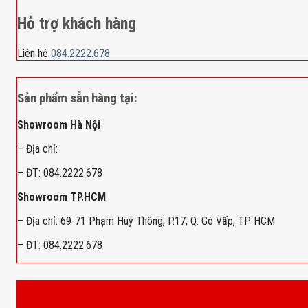
Hỗ trợ khách hàng
Liên hệ
084.2222.678
Sản phẩm sẵn hàng tại:
Showroom Hà Nội
– Địa chỉ:
– ĐT: 084.2222.678
Showroom TP.HCM
– Địa chỉ: 69-71 Phạm Huy Thông, P.17, Q. Gò Vấp, TP HCM
– ĐT: 084.2222.678