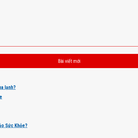
Bài viết mới
a lạnh?
ỏe
ảo Sức Khỏe?