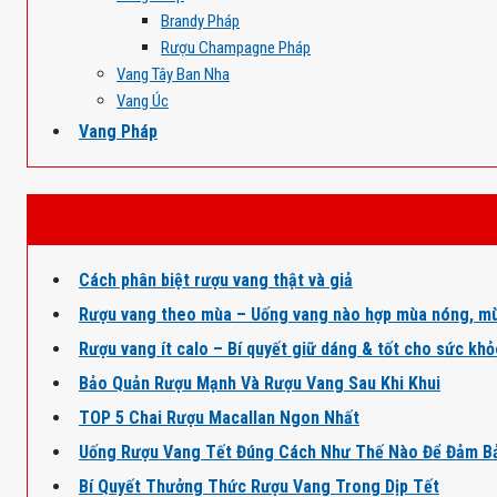
Brandy Pháp
Rượu Champagne Pháp
Vang Tây Ban Nha
Vang Úc
Vang Pháp
Cách phân biệt rượu vang thật và giả
Rượu vang theo mùa – Uống vang nào hợp mùa nóng, mù
Rượu vang ít calo – Bí quyết giữ dáng & tốt cho sức kh
Bảo Quản Rượu Mạnh Và Rượu Vang Sau Khi Khui
TOP 5 Chai Rượu Macallan Ngon Nhất
Uống Rượu Vang Tết Đúng Cách Như Thế Nào Để Đảm B
Bí Quyết Thưởng Thức Rượu Vang Trong Dịp Tết