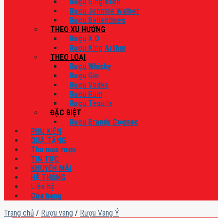
Rượu Singleton
Rượu Johnnie Walker
Rượu Ballantine’s
THEO XU HƯỚNG
Rượu X.O
Rượu King Arthur
THEO LOẠI
Rượu Whisky
Rượu Gin
Rượu Vodka
Rượu Rum
Rượu Tequila
ĐẶC BIỆT
Rượu Brandy Cognac
PHỤ KIỆN
QUÀ TẶNG
Thu mua rượu
TIN TỨC
KHUYẾN MÃI
HỆ THỐNG
Liên hệ
Cửa hàng
Trang chủ
/
Rượu vang
/
Rượu Vang Ý