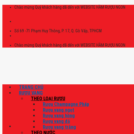
Skip
Chào mừng Quý khách hàng đã đến với WEBSITE HẦM RƯỢU NGON
to
content
Số 69 -71 Phạm Huy Thông, P. 17, Q. Gò Vấp, TPHCM
Chào mừng Quý khách hàng đã đến với WEBSITE HẦM RƯỢU NGON
TRANG CHỦ
RƯỢU VANG
THEO LOẠI RƯỢU
Rượu Champagne Pháp
Rượu vang ngọt
Rượu vang hồng
Rượu vang đỏ
Rượu vang trắng
THEO NƯỚC