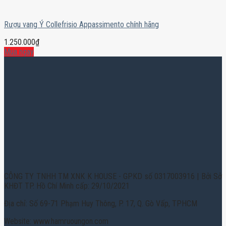
Rượu vang Ý Collefrisio Appassimento chính hãng
1.250.000
₫
Mua ngay
CÔNG TY TNHH TM XNK K HOUSE - GPKD số 0317003916 | Bởi Sở
KHĐT TP. Hồ Chí Minh cấp: 29/10/2021
Địa chỉ: Số 69-71 Phạm Huy Thông, P. 17, Q. Gò Vấp, TPHCM
Website: www.hamruoungon.com