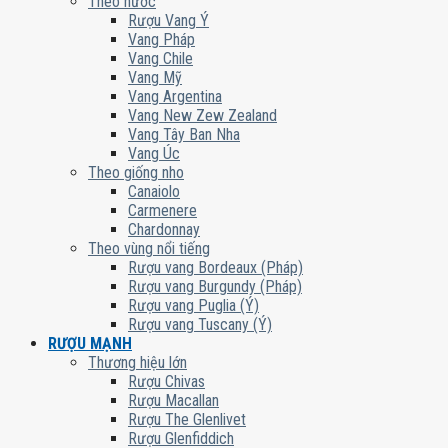
Theo nước
Rượu Vang Ý
Vang Pháp
Vang Chile
Vang Mỹ
Vang Argentina
Vang New Zew Zealand
Vang Tây Ban Nha
Vang Úc
Theo giống nho
Canaiolo
Carmenere
Chardonnay
Theo vùng nổi tiếng
Rượu vang Bordeaux (Pháp)
Rượu vang Burgundy (Pháp)
Rượu vang Puglia (Ý)
Rượu vang Tuscany (Ý)
RƯỢU MẠNH
Thương hiệu lớn
Rượu Chivas
Rượu Macallan
Rượu The Glenlivet
Rượu Glenfiddich