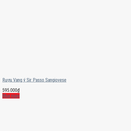
Rượu Vang ý Sir Passo Sangiovese
595.000
₫
Mua ngay