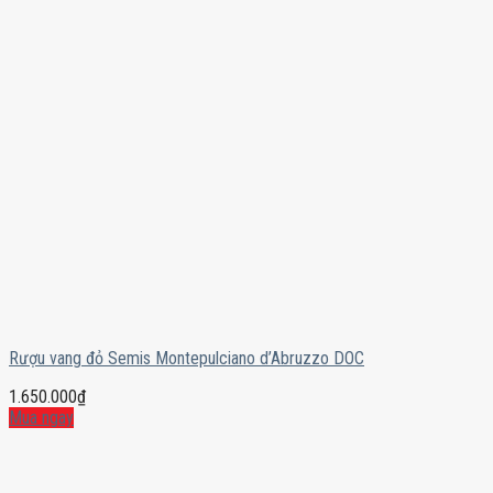
Rượu vang đỏ Semis Montepulciano d’Abruzzo DOC
1.650.000
₫
Mua ngay