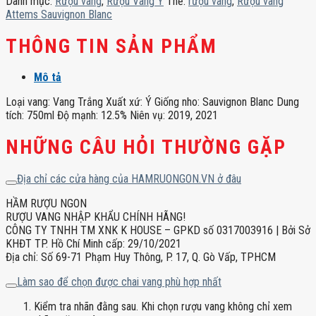
Danh mục:
Rượu vang
,
Rượu Vang Ý
Thẻ:
rượu vang
,
Rượu vang
số
Attems Sauvignon Blanc
lượng
THÔNG TIN SẢN PHẨM
Mô tả
Loại vang: Vang Trắng Xuất xứ: Ý Giống nho: Sauvignon Blanc Dung
tích: 750ml Độ mạnh: 12.5% Niên vụ: 2019, 2021
NHỮNG CÂU HỎI THƯỜNG GẶP
Địa chỉ các cửa hàng của HAMRUONGON.VN ở đâu
HẦM RƯỢU NGON
RƯỢU VANG NHẬP KHẨU CHÍNH HÃNG!
CÔNG TY TNHH TM XNK K HOUSE – GPKD số 0317003916 | Bởi Sở
KHĐT TP. Hồ Chí Minh cấp: 29/10/2021
Địa chỉ: Số 69-71 Phạm Huy Thông, P. 17, Q. Gò Vấp, TPHCM
Làm sao để chọn được chai vang phù hợp nhất
Kiểm tra nhãn đằng sau. Khi chọn rượu vang không chỉ xem