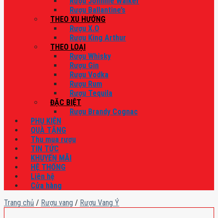
Rượu Johnnie Walker
Rượu Ballantine’s
THEO XU HƯỚNG
Rượu X.O
Rượu King Arthur
THEO LOẠI
Rượu Whisky
Rượu Gin
Rượu Vodka
Rượu Rum
Rượu Tequila
ĐẶC BIỆT
Rượu Brandy Cognac
PHỤ KIỆN
QUÀ TẶNG
Thu mua rượu
TIN TỨC
KHUYẾN MÃI
HỆ THỐNG
Liên hệ
Cửa hàng
Trang chủ
/
Rượu vang
/
Rượu Vang Ý