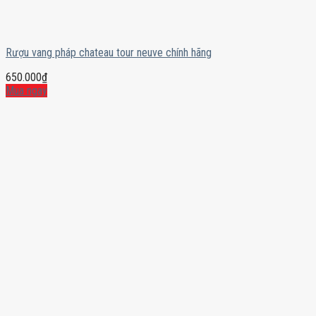
Rượu vang pháp chateau tour neuve chính hãng
650.000
₫
Mua ngay