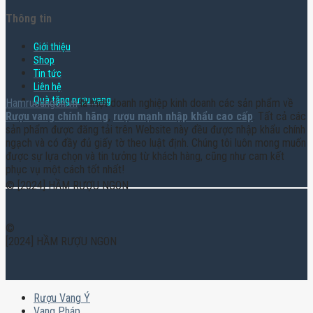
Thông tin
Giới thiệu
Shop
Tin tức
Liên hệ
Quà tặng rượu vang
Hamruoungon.vn
là một doanh nghiệp kinh doanh các sản phẩm về
Rượu vang chính hãng
,
rượu mạnh nhập khẩu cao cấp
. Tất cả các
sản phẩm được đăng tải trên Website này đều được nhập khẩu chính
ngạch và có đầy đủ giấy tờ theo luật định. Chúng tôi luôn mong muốn
được sự lựa chọn và tin tưởng từ khách hàng, cũng như cam kết
phục vụ một cách tốt nhất!
© [2024] HẦM RƯỢU NGON
©
[2024] HẦM RƯỢU NGON
Rượu Vang Ý
Vang Pháp