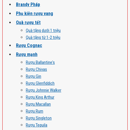
Brandy Pháp
Phụ kiện rượu vang
Quà rượu tết
Quà tặng dưới 1 triệu
Quà tặng từ 1-2 triệu
Rượu Cognac
Rượu mạnh
Rượu Ballantine's
Rượu Chivas
Rượu Gin
Rượu Glenfiddich
Rượu Johnnie Walker
Rượu King Arthur
Rượu Macallan
Rượu Rum
Rượu Singleton
Rượu Tequila