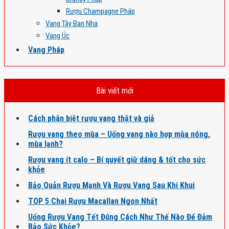
Rượu Champagne Pháp
Vang Tây Ban Nha
Vang Úc
Vang Pháp
Bài viết mới
Cách phân biệt rượu vang thật và giả
Rượu vang theo mùa – Uống vang nào hợp mùa nóng,
mùa lạnh?
Rượu vang ít calo – Bí quyết giữ dáng & tốt cho sức
khỏe
Bảo Quản Rượu Mạnh Và Rượu Vang Sau Khi Khui
TOP 5 Chai Rượu Macallan Ngon Nhất
Uống Rượu Vang Tết Đúng Cách Như Thế Nào Để Đảm
Bảo Sức Khỏe?