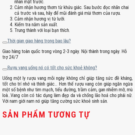
nhãn mặt trước.
Cảm nhận hương thơm từ khứu giác. Sau bước đọc nhãn chai
cả trước và sau, hãy để mũi đánh giá mùi thơm của rượu.
Cảm nhận hương vị từ lưỡi.
Kiểm tra năm sản xuất.
Trung thành với loại bạn thích.
Thời gian giao hàng trong bao lâu?
Giao hàng toàn quốc trong vòng 2-3 ngày. Nội thành trong ngày. Hỗ
trợ 24/7
Rượu vang uống nó có tốt cho sức khoẻ không?
Uống một ly rượu vang mỗi ngày không chỉ giúp tăng sức đề kháng,
tốt cho trí nhớ và thính giác… Hơn thế rượu vang còn giúp ngăn ngừa
một số bệnh như tim mạch, tiểu đường, trầm cảm, gan nhiễm mỡ, mù
loà…Vang còn có tác dụng làm đẹp da và chống lão hoá cho phái nữ.
Với nam giới nam nó giúp tăng cường sức khoẻ sinh sản.
SẢN PHẨM TƯƠNG TỰ