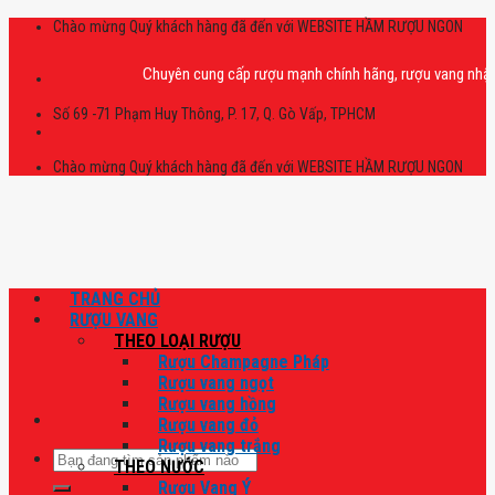
Skip
Chào mừng Quý khách hàng đã đến với WEBSITE HẦM RƯỢU NGON
to
content
Chuyên cung cấp rượu mạnh chính hãng, rượu vang nhập khẩu ca
Số 69 -71 Phạm Huy Thông, P. 17, Q. Gò Vấp, TPHCM
Chào mừng Quý khách hàng đã đến với WEBSITE HẦM RƯỢU NGON
TRANG CHỦ
RƯỢU VANG
THEO LOẠI RƯỢU
Rượu Champagne Pháp
Rượu vang ngọt
Rượu vang hồng
Rượu vang đỏ
Rượu vang trắng
Tìm
THEO NƯỚC
kiếm:
Rượu Vang Ý