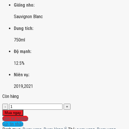
Giống nho:
Sauvignon Blanc
Dung tích:
750ml
Độ mạnh:
12.5%
Niên vụ:
2019,
2021
Còn hàng
Rượu
vang
Mua ngay
Attems
Liên hệ hotline
Sauvignon
Gửi tin nhắn
Blanc