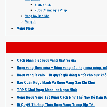
Brandy Pháp
Rượu Champagne Pháp
Vang Tây Ban Nha
Vang Úc
Vang Pháp
Cách phân biệt rượu vang thật và giả
Rượu vang theo mùa – Uống vang nào hợp mùa nóng, mù
Rượu vang ít calo – Bí quyết giữ dáng & tốt cho sức kh
Bảo Quản Rượu Mạnh Và Rượu Vang Sau Khi Khui
TOP 5 Chai Rượu Macallan Ngon Nhất
Uống Rượu Vang Tết Đúng Cách Như Thế Nào Để Đảm B
Bí Quyết Thưởng Thức Rượu Vang Trong Dịp Tết