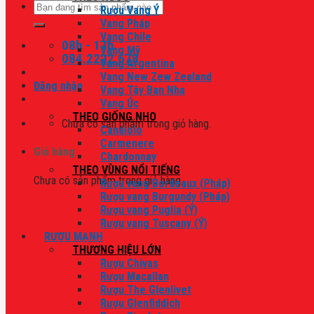
Tìm
Rượu Vang Ý
kiếm:
Vang Pháp
Vang Chile
08h - 17h
Vang Mỹ
084.2222.678
Vang Argentina
Vang New Zew Zealand
Đăng nhập
Vang Tây Ban Nha
Vang Úc
THEO GIỐNG NHO
Chưa có sản phẩm trong giỏ hàng.
Canaiolo
Carmenere
Giỏ hàng
Chardonnay
THEO VÙNG NỔI TIẾNG
Chưa có sản phẩm trong giỏ hàng.
Rượu vang Bordeaux (Pháp)
Rượu vang Burgundy (Pháp)
Rượu vang Puglia (Ý)
Rượu vang Tuscany (Ý)
RƯỢU MẠNH
THƯƠNG HIỆU LỚN
Rượu Chivas
Rượu Macallan
Rượu The Glenlivet
Rượu Glenfiddich