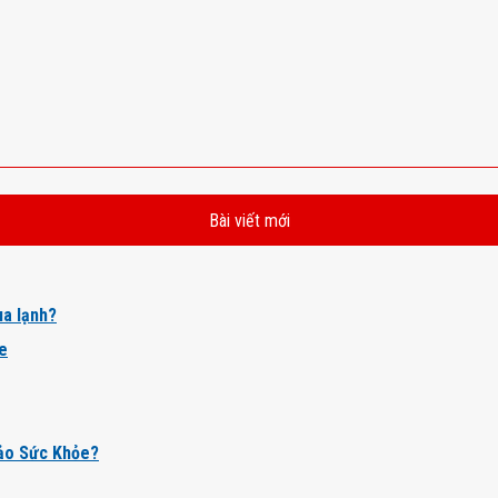
Bài viết mới
a lạnh?
ỏe
ảo Sức Khỏe?