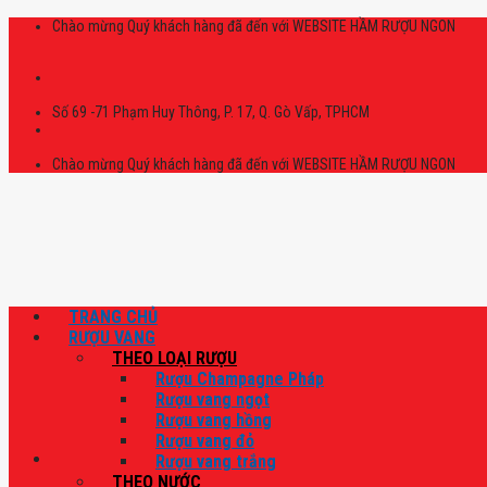
Skip
Chào mừng Quý khách hàng đã đến với WEBSITE HẦM RƯỢU NGON
to
content
Số 69 -71 Phạm Huy Thông, P. 17, Q. Gò Vấp, TPHCM
Chào mừng Quý khách hàng đã đến với WEBSITE HẦM RƯỢU NGON
TRANG CHỦ
RƯỢU VANG
THEO LOẠI RƯỢU
Rượu Champagne Pháp
Rượu vang ngọt
Rượu vang hồng
Rượu vang đỏ
Rượu vang trắng
THEO NƯỚC