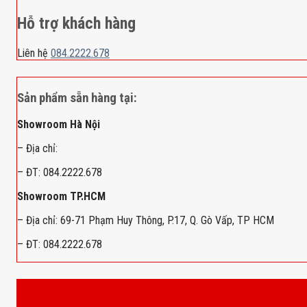
Hỗ trợ khách hàng
Liên hệ
084.2222.678
Sản phẩm sẵn hàng tại:
Showroom Hà Nội
– Địa chỉ:
– ĐT: 084.2222.678
Showroom TP.HCM
– Địa chỉ: 69-71 Phạm Huy Thông, P.17, Q. Gò Vấp, TP HCM
– ĐT: 084.2222.678