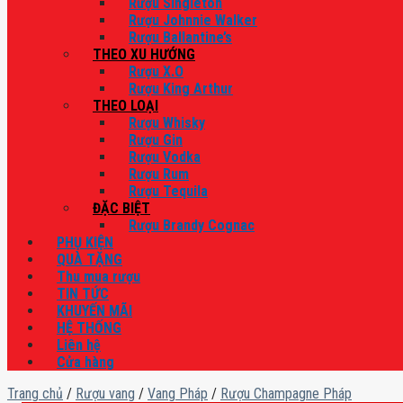
Rượu Singleton
Rượu Johnnie Walker
Rượu Ballantine’s
THEO XU HƯỚNG
Rượu X.O
Rượu King Arthur
THEO LOẠI
Rượu Whisky
Rượu Gin
Rượu Vodka
Rượu Rum
Rượu Tequila
ĐẶC BIỆT
Rượu Brandy Cognac
PHỤ KIỆN
QUÀ TẶNG
Thu mua rượu
TIN TỨC
KHUYẾN MÃI
HỆ THỐNG
Liên hệ
Cửa hàng
Trang chủ
/
Rượu vang
/
Vang Pháp
/
Rượu Champagne Pháp