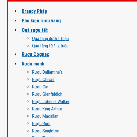
Brandy Pháp
Phụ kiện rượu vang
Quà rượu tết
Quà tặng dưới 1 triệu
Quà tặng từ 1-2 triệu
Rượu Cognac
Rượu mạnh
Rượu Ballantine's
Rượu Chivas
Rượu Gin
Rượu Glenfiddich
Rượu Johnnie Walker
Rượu King Arthur
Rượu Macallan
Rượu Rum
Rượu Singleton