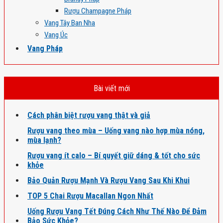
Rượu Champagne Pháp
Vang Tây Ban Nha
Vang Úc
Vang Pháp
Bài viết mới
Cách phân biệt rượu vang thật và giả
Rượu vang theo mùa – Uống vang nào hợp mùa nóng,
mùa lạnh?
Rượu vang ít calo – Bí quyết giữ dáng & tốt cho sức
khỏe
Bảo Quản Rượu Mạnh Và Rượu Vang Sau Khi Khui
TOP 5 Chai Rượu Macallan Ngon Nhất
Uống Rượu Vang Tết Đúng Cách Như Thế Nào Để Đảm
Bảo Sức Khỏe?