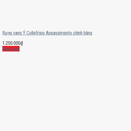
Rượu vang Ý Collefrisio Appassimento chính hãng
1.250.000
₫
Mua ngay