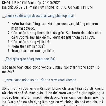
KHĐT TP. Hồ Chí Minh cấp: 29/10/2021
Địa chỉ: Số 69-71 Phạm Huy Thông, P. 17, Q. Gò Vấp, TPHCM
Làm sao để chọn được chai vang phù hợp nhất
Kiểm tra nhãn đằng sau. Khi chọn rượu vang không chỉ xem
nhãn mặt trước.
Cảm nhận hương thơm từ khứu giác. Sau bước đọc nhãn chai
cả trước và sau, hãy để mũi đánh giá mùi thơm của rượu.
Cảm nhận hương vị từ lưỡi.
Kiểm tra năm sản xuất.
Trung thành với loại bạn thích.
Thời gian giao hàng trong bao lâu?
Giao hàng toàn quốc trong vòng 2-3 ngày. Nội thành trong ngày. Hỗ
trợ 24/7
Rượu vang uống nó có tốt cho sức khoẻ không?
Uống một ly rượu vang mỗi ngày không chỉ giúp tăng sức đề kháng,
tốt cho trí nhớ và thính giác… Hơn thế rượu vang còn giúp ngăn ngừa
một số bệnh như tim mạch, tiểu đường, trầm cảm, gan nhiễm mỡ, mù
loà…Vang còn có tác dụng làm đẹp da và chống lão hoá cho phái nữ.