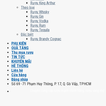
Rượu King Arthur
Theo loại
Rượu Whisky
Rượu Gin
Rượu Vodka
Rượu Rum
Rượu Tequila
Đặc biệt
Rượu Brandy Cognac
PHỤ KIỆN
QUÀ TẶNG
Thu mua rượu
TIN TỨC
KHUYẾN MÃI
HỆ THỐNG
Liên hệ
Cửa hàng
Đăng nhập
Số 69 -71 Phạm Huy Thông, P. 17, Q. Gò Vấp, TPHCM
Chuyên cung cấp rượu mạnh chính hãng, rượu vang nhập khẩu cao