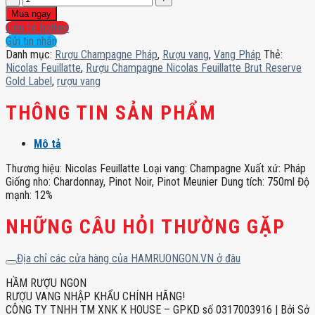
Champagne
Mua ngay
Nicolas
Liên hệ hotline
Feuillatte
Gửi tin nhắn
Brut
Danh mục:
Rượu Champagne Pháp
,
Rượu vang
,
Vang Pháp
Thẻ:
Reserve
Nicolas Feuillatte
,
Rượu Champagne Nicolas Feuillatte Brut Reserve
Gold
Gold Label
,
rượu vang
Label
số
THÔNG TIN SẢN PHẨM
lượng
Mô tả
Thương hiệu: Nicolas Feuillatte Loại vang: Champagne Xuất xứ: Pháp
Giống nho: Chardonnay, Pinot Noir, Pinot Meunier Dung tích: 750ml Độ
mạnh: 12%
NHỮNG CÂU HỎI THƯỜNG GẶP
Địa chỉ các cửa hàng của HAMRUONGON.VN ở đâu
HẦM RƯỢU NGON
RƯỢU VANG NHẬP KHẨU CHÍNH HÃNG!
CÔNG TY TNHH TM XNK K HOUSE – GPKD số 0317003916 | Bởi Sở