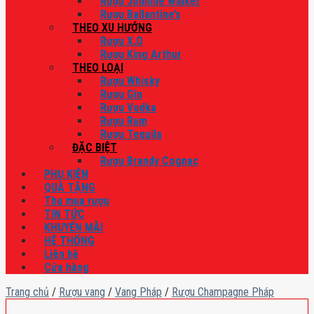
Rượu Johnnie Walker
Rượu Ballantine’s
THEO XU HƯỚNG
Rượu X.O
Rượu King Arthur
THEO LOẠI
Rượu Whisky
Rượu Gin
Rượu Vodka
Rượu Rum
Rượu Tequila
ĐẶC BIỆT
Rượu Brandy Cognac
PHỤ KIỆN
QUÀ TẶNG
Thu mua rượu
TIN TỨC
KHUYẾN MÃI
HỆ THỐNG
Liên hệ
Cửa hàng
Trang chủ
/
Rượu vang
/
Vang Pháp
/
Rượu Champagne Pháp