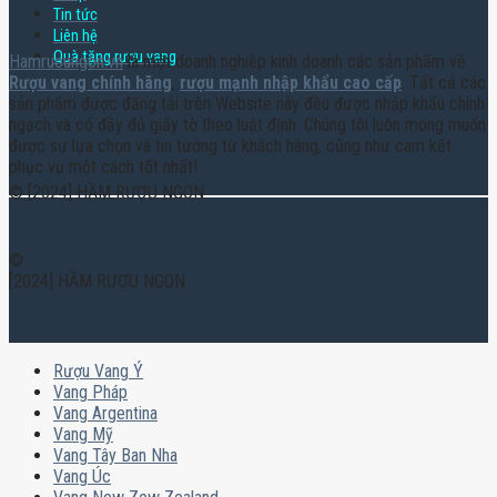
Tin tức
Liên hệ
Quà tặng rượu vang
Hamruoungon.vn
là một doanh nghiệp kinh doanh các sản phẩm về
Rượu vang chính hãng
,
rượu mạnh nhập khẩu cao cấp
. Tất cả các
sản phẩm được đăng tải trên Website này đều được nhập khẩu chính
ngạch và có đầy đủ giấy tờ theo luật định. Chúng tôi luôn mong muốn
được sự lựa chọn và tin tưởng từ khách hàng, cũng như cam kết
phục vụ một cách tốt nhất!
© [2024] HẦM RƯỢU NGON
©
[2024] HẦM RƯỢU NGON
Rượu Vang Ý
Vang Pháp
Vang Argentina
Vang Mỹ
Vang Tây Ban Nha
Vang Úc