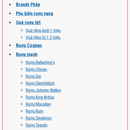
Brandy Pháp
Phụ kiện rượu vang
Quà rượu tết
Quà tặng dưới 1 triệu
Quà tặng từ 1-2 triệu
Rượu Cognac
Rượu mạnh
Rượu Ballantine's
Rượu Chivas
Rượu Gin
Rượu Glenfiddich
Rượu Johnnie Walker
Rượu King Arthur
Rượu Macallan
Rượu Rum
Rượu Singleton
Rượu Tequila