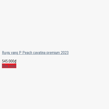
Rượu vang P Peach cavatina premium 2023
545.000
₫
Mua ngay