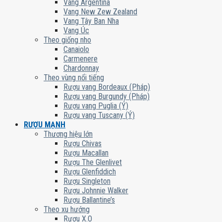
Vang Argentina
Vang New Zew Zealand
Vang Tây Ban Nha
Vang Úc
Theo giống nho
Canaiolo
Carmenere
Chardonnay
Theo vùng nổi tiếng
Rượu vang Bordeaux (Pháp)
Rượu vang Burgundy (Pháp)
Rượu vang Puglia (Ý)
Rượu vang Tuscany (Ý)
RƯỢU MẠNH
Thương hiệu lớn
Rượu Chivas
Rượu Macallan
Rượu The Glenlivet
Rượu Glenfiddich
Rượu Singleton
Rượu Johnnie Walker
Rượu Ballantine’s
Theo xu hướng
Rượu X.O