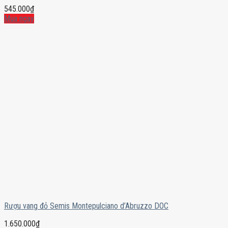
545.000
₫
Mua ngay
Rượu vang đỏ Semis Montepulciano d’Abruzzo DOC
1.650.000
₫