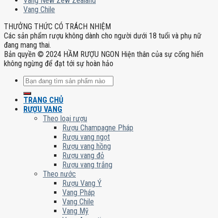
Vang New Zew Zealand
Vang Chile
THƯỞNG THỨC CÓ TRÁCH NHIỆM
Các sản phẩm rượu không dành cho người dưới 18 tuổi và phụ nữ
đang mang thai.
Bản quyền © 2024 HẦM RƯỢU NGON Hiện thân của sự cống hiến
không ngừng để đạt tới sự hoàn hảo
Tìm
kiếm:
TRANG CHỦ
RƯỢU VANG
Theo loại rượu
Rượu Champagne Pháp
Rượu vang ngọt
Rượu vang hồng
Rượu vang đỏ
Rượu vang trắng
Theo nước
Rượu Vang Ý
Vang Pháp
Vang Chile
Vang Mỹ