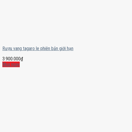
Rượu vang tagaro le phiên bản giới hạn
3.900.000
₫
Mua ngay