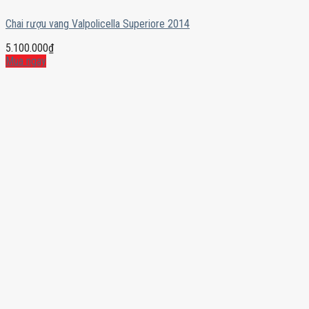
Chai rượu vang Valpolicella Superiore 2014
5.100.000
₫
Mua ngay