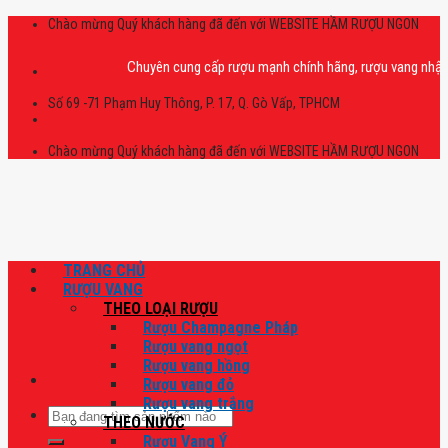
Skip
Chào mừng Quý khách hàng đã đến với WEBSITE HẦM RƯỢU NGON
to
content
Chuyên cung cấp rượu mạnh chính hãng, rượu vang nhập khẩu cao
Số 69 -71 Phạm Huy Thông, P. 17, Q. Gò Vấp, TPHCM
Chào mừng Quý khách hàng đã đến với WEBSITE HẦM RƯỢU NGON
TRANG CHỦ
RƯỢU VANG
THEO LOẠI RƯỢU
Rượu Champagne Pháp
Rượu vang ngọt
Rượu vang hồng
Rượu vang đỏ
Rượu vang trắng
Tìm
THEO NƯỚC
kiếm:
Rượu Vang Ý