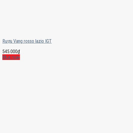
Rượu Vang rosso lazio IGT
545.000
₫
Mua ngay