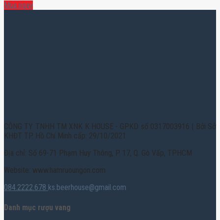
Mua ngay
CÔNG TY TNHH TM XNK K HOUSE - GPKD số 0317003916 | Bởi Sở
KHĐT TP. Hồ Chí Minh cấp: 29/10/2021
Địa chỉ: Số 69-71 Phạm Huy Thông, P. 17, Q. Gò Vấp, TPHCM
Website: www.hamruoungon.com
084.2222.678
ks.beerhouse@gmail.com
Danh mục rượu vang