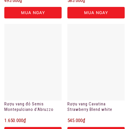
495.000
₫
585.000
₫
MUA NGAY
MUA NGAY
Rượu vang đỏ Semis
Rượu vang Cavatina
Montepulciano d’Abruzzo
Strawberry Blend white
DOC
7.5%vol
1.650.000
₫
545.000
₫