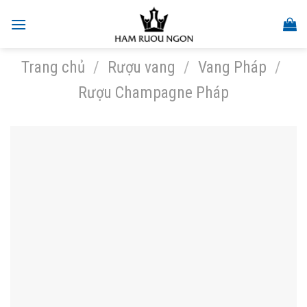
Skip
to
content
Trang chủ
/
Rượu vang
/
Vang Pháp
/
Rượu Champagne Pháp