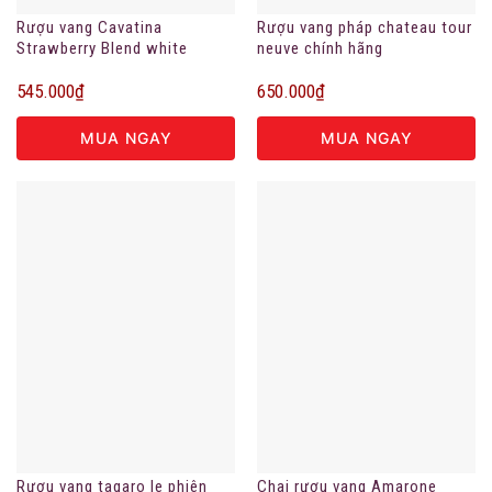
Rượu vang Cavatina
Rượu vang pháp chateau tour
Strawberry Blend white
neuve chính hãng
7.5%vol
545.000
₫
650.000
₫
MUA NGAY
MUA NGAY
Rượu vang tagaro le phiên
Chai rượu vang Amarone