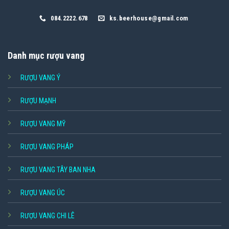
084.2222.678
ks.beerhouse@gmail.com
Danh mục rượu vang
RƯỢU VANG Ý
RƯỢU MẠNH
RƯỢU VANG MỸ
RƯỢU VANG PHÁP
RƯỢU VANG TÂY BAN NHA
RƯỢU VANG ÚC
RƯỢU VANG CHI LÊ