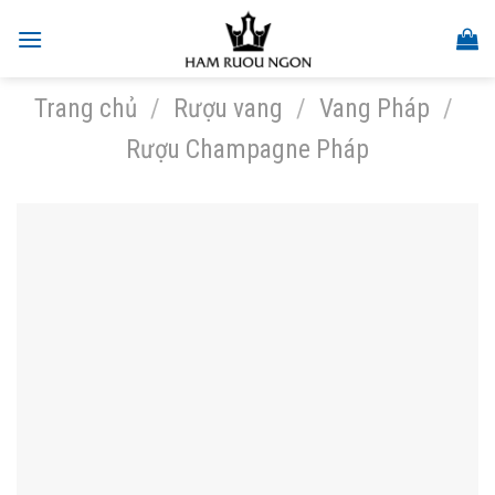
Skip
to
content
Trang chủ
/
Rượu vang
/
Vang Pháp
/
Rượu Champagne Pháp