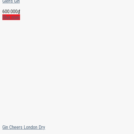
Glen’s Gin
600.000
₫
Mua ngay
Gin Cheers London Dry