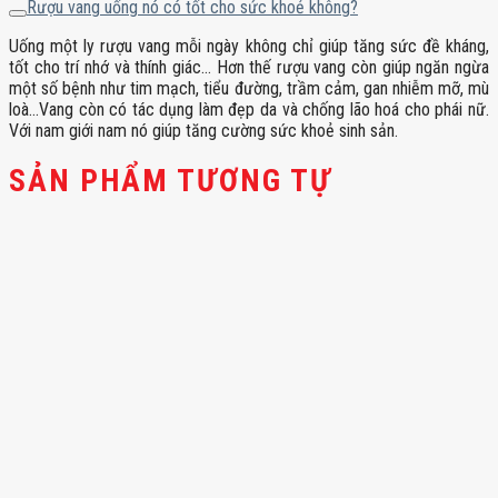
Rượu vang uống nó có tốt cho sức khoẻ không?
Uống một ly rượu vang mỗi ngày không chỉ giúp tăng sức đề kháng,
tốt cho trí nhớ và thính giác… Hơn thế rượu vang còn giúp ngăn ngừa
một số bệnh như tim mạch, tiểu đường, trầm cảm, gan nhiễm mỡ, mù
loà…Vang còn có tác dụng làm đẹp da và chống lão hoá cho phái nữ.
Với nam giới nam nó giúp tăng cường sức khoẻ sinh sản.
SẢN PHẨM TƯƠNG TỰ