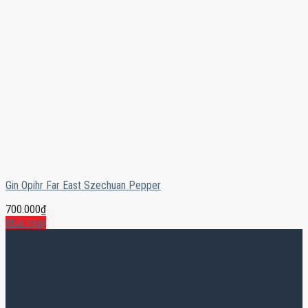
Gin Opihr Far East Szechuan Pepper
700.000
₫
Mua ngay