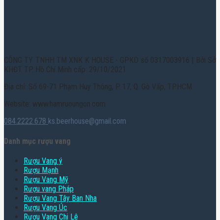
CÔNG TY TNHH TM XNK K HOUSE - GPKD số 0317003916 | Bởi Sở
KHĐT TP. Hồ Chí Minh cấp: 29/10/2021
Địa chỉ: Số 69-71 Phạm Huy Thông, P. 17, Q. Gò Vấp, TPHCM
Website: www.hamruoungon.com
084.2222.678
ks.beerhouse@gmail.com
Danh mục rượu vang
Rượu Vang ý
Rượu Mạnh
Rượu Vang Mỹ
Rượu vang Pháp
Rượu Vang Tây Ban Nha
Rượu Vang Úc
Rượu Vang Chi Lê