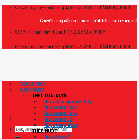
Skip
Chào mừng Quý khách hàng đã đến với WEBSITE HẦM RƯỢU NGON
to
content
Chuyên cung cấp rượu mạnh chính hãng, rượu vang nhập khẩu ca
Số 69 -71 Phạm Huy Thông, P. 17, Q. Gò Vấp, TPHCM
Chào mừng Quý khách hàng đã đến với WEBSITE HẦM RƯỢU NGON
TRANG CHỦ
RƯỢU VANG
THEO LOẠI RƯỢU
Rượu Champagne Pháp
Rượu vang ngọt
Rượu vang hồng
Rượu vang đỏ
Rượu vang trắng
Tìm
THEO NƯỚC
kiếm:
Rượu Vang Ý