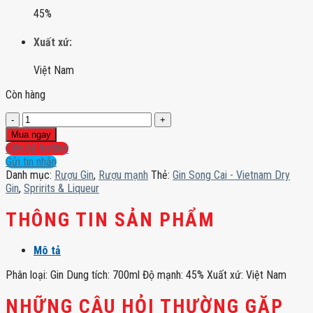
45%
Xuất xứ:
Việt Nam
Còn hàng
Gin
Song
Mua ngay
Cai
Liên hệ hotline
-
Gửi tin nhắn
Vietnam
Danh mục:
Rượu Gin
,
Rượu mạnh
Thẻ:
Gin Song Cai - Vietnam Dry
Dry
Gin
,
Spririts & Liqueur
Gin
số
THÔNG TIN SẢN PHẨM
lượng
Mô tả
Phân loại: Gin Dung tích: 700ml Độ mạnh: 45% Xuất xứ: Việt Nam
NHỮNG CÂU HỎI THƯỜNG GẶP