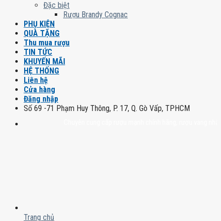
Đặc biệt
Rượu Brandy Cognac
PHỤ KIỆN
QUÀ TẶNG
Thu mua rượu
TIN TỨC
KHUYẾN MÃI
HỆ THỐNG
Liên hệ
Cửa hàng
Đăng nhập
Số 69 -71 Phạm Huy Thông, P. 17, Q. Gò Vấp, TPHCM
Chuyên cung cấp rượu mạnh chính hãng, rượu vang nhập khẩu ca
Trang chủ