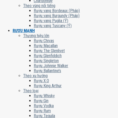
Chardonnay
Theo vùng nổi tiếng
Rượu vang Bordeaux (Pháp)
Rượu vang Burgundy (Pháp)
Rượu vang Puglia (Ý)
Rượu vang Tuscany (Ý)
RƯỢU MẠNH
Thương hiệu lớn
Rượu Chivas
Rượu Macallan
Rượu The Glenlivet
Rượu Glenfiddich
Rượu Singleton
Rượu Johnnie Walker
Rượu Ballantine’s
Theo xu hướng
Rượu X.O
Rượu King Arthur
Theo loại
Rượu Whisky
Rượu Gin
Rượu Vodka
Rượu Rum
Rượu Tequila