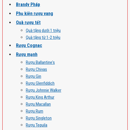
Brandy Pháp
Phụ kiện rượu vang
Quà rượu tết
Quà tặng dưới 1 triệu
Quà tặng từ 1-2 triệu
Rượu Cognac
Rượu mạnh
Rượu Ballantine's
Rượu Chivas
Rượu Gin
Rượu Glenfiddich
Rượu Johnnie Walker
Rượu King Arthur
Rượu Macallan
Rượu Rum
Rượu Singleton
Rượu Tequila