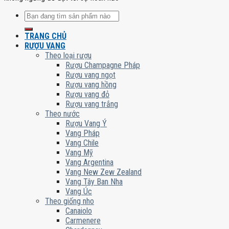
Tìm
kiếm:
TRANG CHỦ
RƯỢU VANG
Theo loại rượu
Rượu Champagne Pháp
Rượu vang ngọt
Rượu vang hồng
Rượu vang đỏ
Rượu vang trắng
Theo nước
Rượu Vang Ý
Vang Pháp
Vang Chile
Vang Mỹ
Vang Argentina
Vang New Zew Zealand
Vang Tây Ban Nha
Vang Úc
Theo giống nho
Canaiolo
Carmenere