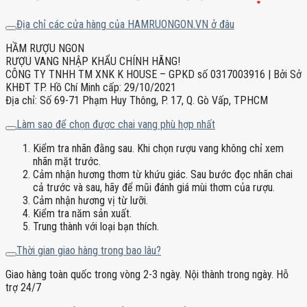
Địa chỉ các cửa hàng của HAMRUONGON.VN ở đâu
HẦM RƯỢU NGON
RƯỢU VANG NHẬP KHẨU CHÍNH HÃNG!
CÔNG TY TNHH TM XNK K HOUSE – GPKD số 0317003916 | Bởi Sở
KHĐT TP. Hồ Chí Minh cấp: 29/10/2021
Địa chỉ: Số 69-71 Phạm Huy Thông, P. 17, Q. Gò Vấp, TPHCM
Làm sao để chọn được chai vang phù hợp nhất
Kiểm tra nhãn đằng sau. Khi chọn rượu vang không chỉ xem
nhãn mặt trước.
Cảm nhận hương thơm từ khứu giác. Sau bước đọc nhãn chai
cả trước và sau, hãy để mũi đánh giá mùi thơm của rượu.
Cảm nhận hương vị từ lưỡi.
Kiểm tra năm sản xuất.
Trung thành với loại bạn thích.
Thời gian giao hàng trong bao lâu?
Giao hàng toàn quốc trong vòng 2-3 ngày. Nội thành trong ngày. Hỗ
trợ 24/7