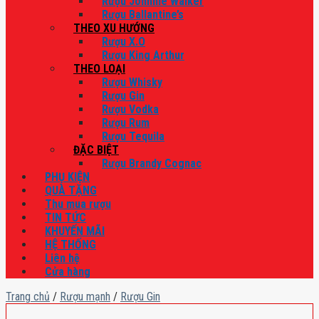
Rượu Johnnie Walker
Rượu Ballantine’s
THEO XU HƯỚNG
Rượu X.O
Rượu King Arthur
THEO LOẠI
Rượu Whisky
Rượu Gin
Rượu Vodka
Rượu Rum
Rượu Tequila
ĐẶC BIỆT
Rượu Brandy Cognac
PHỤ KIỆN
QUÀ TẶNG
Thu mua rượu
TIN TỨC
KHUYẾN MÃI
HỆ THỐNG
Liên hệ
Cửa hàng
Trang chủ
/
Rượu mạnh
/
Rượu Gin