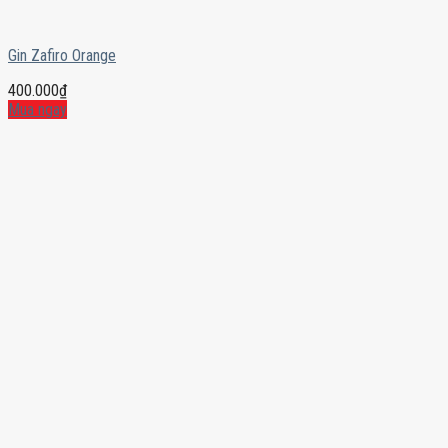
Gin Zafiro Orange
400.000
₫
Mua ngay