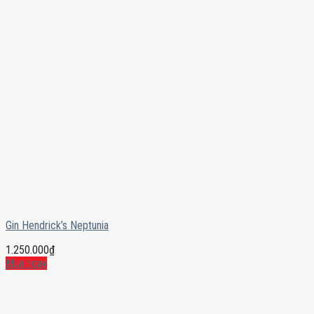
Gin Hendrick’s Neptunia
1.250.000
₫
Mua ngay