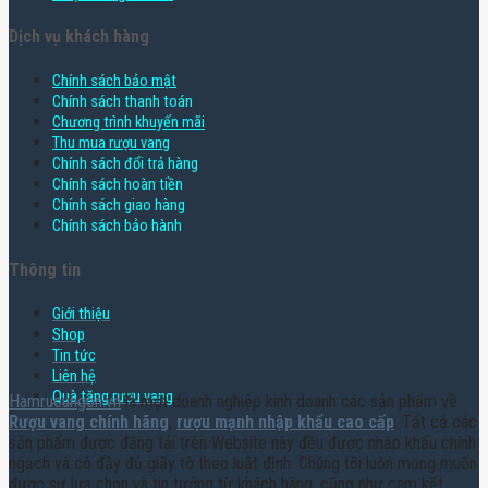
Dịch vụ khách hàng
Chính sách bảo mật
Chính sách thanh toán
Chương trình khuyến mãi
Thu mua rượu vang
Chính sách đổi trả hàng
Chính sách hoàn tiền
Chính sách giao hàng
Chính sách bảo hành
Thông tin
Giới thiệu
Shop
Tin tức
Liên hệ
Quà tặng rượu vang
Hamruoungon.vn
là một doanh nghiệp kinh doanh các sản phẩm về
Rượu vang chính hãng
,
rượu mạnh nhập khẩu cao cấp
. Tất cả các
sản phẩm được đăng tải trên Website này đều được nhập khẩu chính
ngạch và có đầy đủ giấy tờ theo luật định. Chúng tôi luôn mong muốn
được sự lựa chọn và tin tưởng từ khách hàng, cũng như cam kết