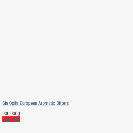
Gin Opihr European Aromatic Bitters
900.000
₫
Mua ngay