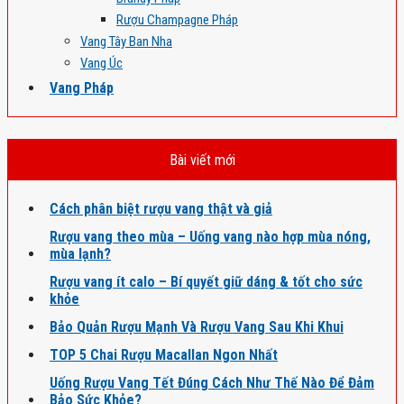
Rượu Champagne Pháp
Vang Tây Ban Nha
Vang Úc
Vang Pháp
Bài viết mới
Cách phân biệt rượu vang thật và giả
Rượu vang theo mùa – Uống vang nào hợp mùa nóng,
mùa lạnh?
Rượu vang ít calo – Bí quyết giữ dáng & tốt cho sức
khỏe
Bảo Quản Rượu Mạnh Và Rượu Vang Sau Khi Khui
TOP 5 Chai Rượu Macallan Ngon Nhất
Uống Rượu Vang Tết Đúng Cách Như Thế Nào Để Đảm
Bảo Sức Khỏe?