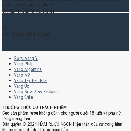
phục vụ một cách tốt nhất!
© [2024] HẦM RƯỢU NGON
©
[2024] HẦM RƯỢU NGON
Rượu Vang Ý
Vang Pháp
Vang Argentina
Vang Mỹ
Vang Tây Ban Nha
Vang Úc
Vang New Zew Zealand
Vang Chile
THƯỞNG THỨC CÓ TRÁCH NHIỆM
Các sản phẩm rượu không dành cho người dưới 18 tuổi và phụ nữ
đang mang thai.
Bản quyền © 2024 HẦM RƯỢU NGON Hiện thân của sự cống hiến
không ngừng để đạt tới sự hoàn hảo