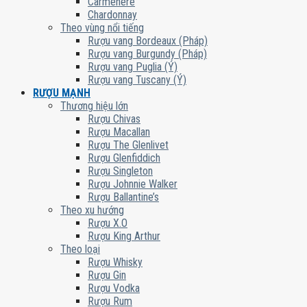
Carmenere
Chardonnay
Theo vùng nổi tiếng
Rượu vang Bordeaux (Pháp)
Rượu vang Burgundy (Pháp)
Rượu vang Puglia (Ý)
Rượu vang Tuscany (Ý)
RƯỢU MẠNH
Thương hiệu lớn
Rượu Chivas
Rượu Macallan
Rượu The Glenlivet
Rượu Glenfiddich
Rượu Singleton
Rượu Johnnie Walker
Rượu Ballantine’s
Theo xu hướng
Rượu X.O
Rượu King Arthur
Theo loại
Rượu Whisky
Rượu Gin
Rượu Vodka
Rượu Rum