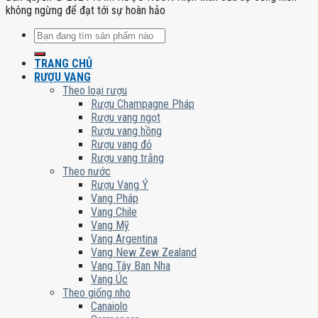
không ngừng để đạt tới sự hoàn hảo
Tìm
kiếm:
TRANG CHỦ
RƯỢU VANG
Theo loại rượu
Rượu Champagne Pháp
Rượu vang ngọt
Rượu vang hồng
Rượu vang đỏ
Rượu vang trắng
Theo nước
Rượu Vang Ý
Vang Pháp
Vang Chile
Vang Mỹ
Vang Argentina
Vang New Zew Zealand
Vang Tây Ban Nha
Vang Úc
Theo giống nho
Canaiolo