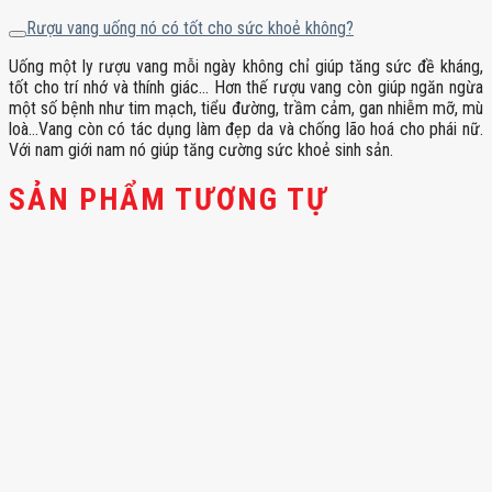
Rượu vang uống nó có tốt cho sức khoẻ không?
Uống một ly rượu vang mỗi ngày không chỉ giúp tăng sức đề kháng,
tốt cho trí nhớ và thính giác… Hơn thế rượu vang còn giúp ngăn ngừa
một số bệnh như tim mạch, tiểu đường, trầm cảm, gan nhiễm mỡ, mù
loà…Vang còn có tác dụng làm đẹp da và chống lão hoá cho phái nữ.
Với nam giới nam nó giúp tăng cường sức khoẻ sinh sản.
SẢN PHẨM TƯƠNG TỰ