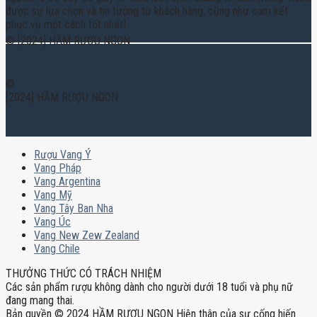
được sự lựa chọn và tin tưởng từ khách hàng, cũng như cam kết
phục vụ một cách tốt nhất!
© [2024] HẦM RƯỢU NGON
©
[2024] HẦM RƯỢU NGON
Rượu Vang Ý
Vang Pháp
Vang Argentina
Vang Mỹ
Vang Tây Ban Nha
Vang Úc
Vang New Zew Zealand
Vang Chile
THƯỞNG THỨC CÓ TRÁCH NHIỆM
Các sản phẩm rượu không dành cho người dưới 18 tuổi và phụ nữ
đang mang thai.
Bản quyền © 2024 HẦM RƯỢU NGON Hiện thân của sự cống hiến