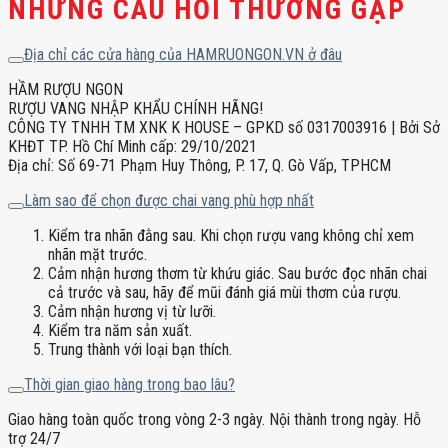
NHỮNG CÂU HỎI THƯỜNG GẶP
Địa chỉ các cửa hàng của HAMRUONGON.VN ở đâu
HẦM RƯỢU NGON
RƯỢU VANG NHẬP KHẨU CHÍNH HÃNG!
CÔNG TY TNHH TM XNK K HOUSE – GPKD số 0317003916 | Bởi Sở
KHĐT TP. Hồ Chí Minh cấp: 29/10/2021
Địa chỉ: Số 69-71 Phạm Huy Thông, P. 17, Q. Gò Vấp, TPHCM
Làm sao để chọn được chai vang phù hợp nhất
Kiểm tra nhãn đằng sau. Khi chọn rượu vang không chỉ xem
nhãn mặt trước.
Cảm nhận hương thơm từ khứu giác. Sau bước đọc nhãn chai
cả trước và sau, hãy để mũi đánh giá mùi thơm của rượu.
Cảm nhận hương vị từ lưỡi.
Kiểm tra năm sản xuất.
Trung thành với loại bạn thích.
Thời gian giao hàng trong bao lâu?
Giao hàng toàn quốc trong vòng 2-3 ngày. Nội thành trong ngày. Hỗ
trợ 24/7