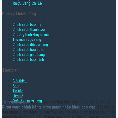
Rượu Vang Chi Lê
Dịch vụ khách hàng
Chính sách bảo mật
Chính sách thanh toán
Chương trình khuyến mãi
Thu mua rượu vang
Chính sách đổi trả hàng
Chính sách hoàn tiền
Chính sách giao hàng
Chính sách bảo hành
Thông tin
Giới thiệu
Shop
Tin tức
Liên hệ
Quà tặng rượu vang
Hamruoungon.vn
là một doanh nghiệp kinh doanh các sản phẩm về
Rượu vang chính hãng
,
rượu mạnh nhập khẩu cao cấp
. Tất cả các
sản phẩm được đăng tải trên Website này đều được nhập khẩu chính
ngạch và có đầy đủ giấy tờ theo luật định. Chúng tôi luôn mong muốn