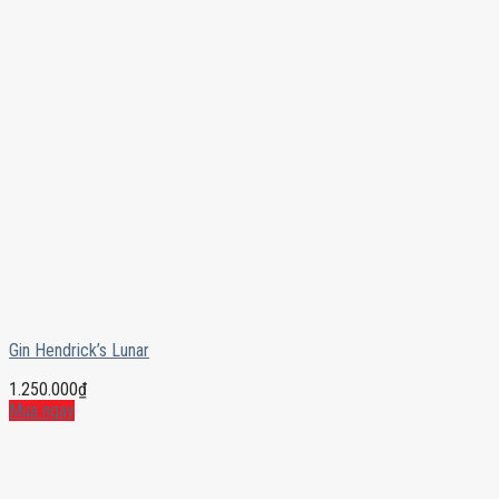
Gin Hendrick’s Lunar
1.250.000
₫
Mua ngay