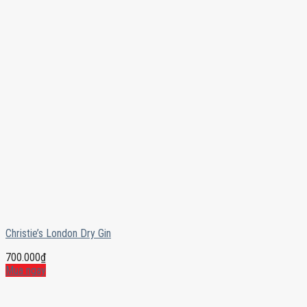
Christie’s London Dry Gin
700.000
₫
Mua ngay