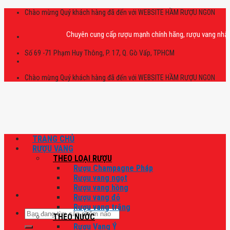
Skip
Chào mừng Quý khách hàng đã đến với WEBSITE HẦM RƯỢU NGON
to
content
Chuyên cung cấp rượu mạnh chính hãng, rượu vang nhập khẩu ca
Số 69 -71 Phạm Huy Thông, P. 17, Q. Gò Vấp, TPHCM
Chào mừng Quý khách hàng đã đến với WEBSITE HẦM RƯỢU NGON
TRANG CHỦ
RƯỢU VANG
THEO LOẠI RƯỢU
Rượu Champagne Pháp
Rượu vang ngọt
Rượu vang hồng
Rượu vang đỏ
Rượu vang trắng
Tìm
THEO NƯỚC
kiếm:
Rượu Vang Ý