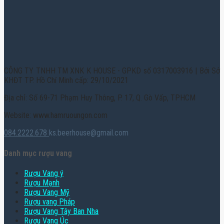
CÔNG TY TNHH TM XNK K HOUSE - GPKD số 0317003916 | Bởi Sở
KHĐT TP. Hồ Chí Minh cấp: 29/10/2021
Địa chỉ: Số 69-71 Phạm Huy Thông, P. 17, Q. Gò Vấp, TPHCM
Website: www.hamruoungon.com
084.2222.678
ks.beerhouse@gmail.com
Danh mục rượu vang
Rượu Vang ý
Rượu Mạnh
Rượu Vang Mỹ
Rượu vang Pháp
Rượu Vang Tây Ban Nha
Rượu Vang Úc