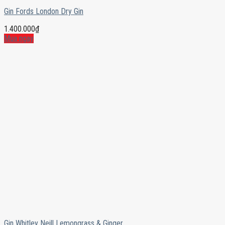
Gin Fords London Dry Gin
1.400.000
₫
Mua ngay
Gin Whitley Neill Lemongrass & Ginger