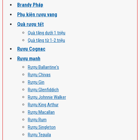
Brandy Pháp
Phụ kiện rượu vang
Quà rượu tết
Quà tặng dưới 1 triệu
Quà tặng từ 1-2 triệu
Rượu Cognac
Rượu mạnh
Rượu Ballantine's
Rượu Chivas
Rượu Gin
Rượu Glenfiddich
Rượu Johnnie Walker
Rượu King Arthur
Rượu Macallan
Rượu Rum
Rượu Singleton
Rượu Tequila