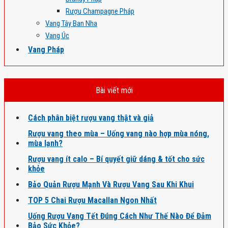
Rượu Champagne Pháp
Vang Tây Ban Nha
Vang Úc
Vang Pháp
Bài viết mới
Cách phân biệt rượu vang thật và giả
Rượu vang theo mùa – Uống vang nào hợp mùa nóng,
mùa lạnh?
Rượu vang ít calo – Bí quyết giữ dáng & tốt cho sức
khỏe
Bảo Quản Rượu Mạnh Và Rượu Vang Sau Khi Khui
TOP 5 Chai Rượu Macallan Ngon Nhất
Uống Rượu Vang Tết Đúng Cách Như Thế Nào Để Đảm
Bảo Sức Khỏe?