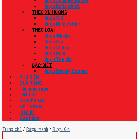
Rượu Johnnie Walker
Rượu Ballantine’s
THEO XU HƯỚNG
Rượu X.O
Rượu King Arthur
THEO LOẠI
Rượu Whisky
Rượu Gin
Rượu Vodka
Rượu Rum
Rượu Tequila
ĐẶC BIỆT
Rượu Brandy Cognac
PHỤ KIỆN
QUÀ TẶNG
Thu mua rượu
TIN TỨC
KHUYẾN MÃI
HỆ THỐNG
Liên hệ
Cửa hàng
Trang chủ
/
Rượu mạnh
/
Rượu Gin