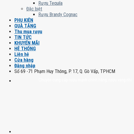
Rượu Tequila
Đặc biệt
Rượu Brandy Cognac
PHỤ KIỆN
QUÀ TẶNG
Thu mua rượu
TIN TỨC
KHUYẾN MÃI
HỆ THỐNG
Liên hệ
Cửa hàng
Đăng nhập
Số 69 -71 Phạm Huy Thông, P. 17, Q. Gò Vấp, TPHCM
Chuyên cung cấp rượu mạnh chính hãng, rượu vang nhập khẩu ca