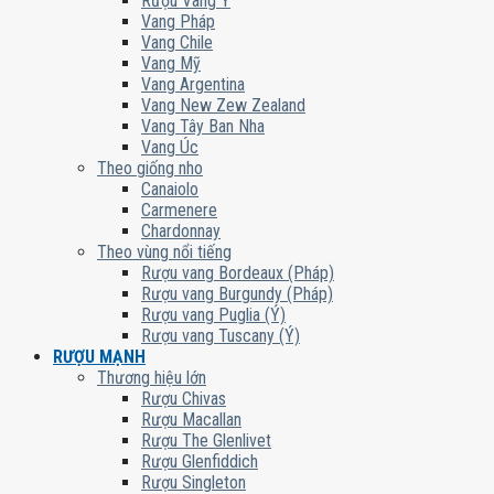
Rượu Vang Ý
Vang Pháp
Vang Chile
Vang Mỹ
Vang Argentina
Vang New Zew Zealand
Vang Tây Ban Nha
Vang Úc
Theo giống nho
Canaiolo
Carmenere
Chardonnay
Theo vùng nổi tiếng
Rượu vang Bordeaux (Pháp)
Rượu vang Burgundy (Pháp)
Rượu vang Puglia (Ý)
Rượu vang Tuscany (Ý)
RƯỢU MẠNH
Thương hiệu lớn
Rượu Chivas
Rượu Macallan
Rượu The Glenlivet
Rượu Glenfiddich
Rượu Singleton