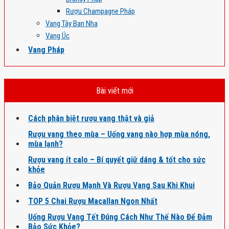
Rượu Champagne Pháp
Vang Tây Ban Nha
Vang Úc
Vang Pháp
Bài viết mới
Cách phân biệt rượu vang thật và giả
Rượu vang theo mùa – Uống vang nào hợp mùa nóng,
mùa lạnh?
Rượu vang ít calo – Bí quyết giữ dáng & tốt cho sức
khỏe
Bảo Quản Rượu Mạnh Và Rượu Vang Sau Khi Khui
TOP 5 Chai Rượu Macallan Ngon Nhất
Uống Rượu Vang Tết Đúng Cách Như Thế Nào Để Đảm
Bảo Sức Khỏe?