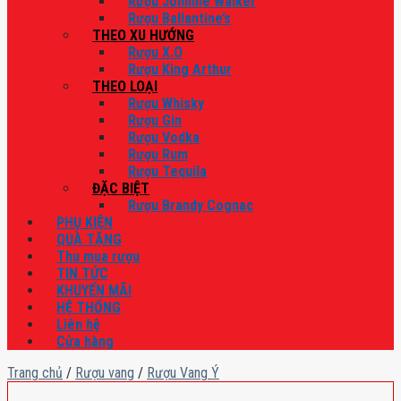
Rượu Johnnie Walker
Rượu Ballantine’s
THEO XU HƯỚNG
Rượu X.O
Rượu King Arthur
THEO LOẠI
Rượu Whisky
Rượu Gin
Rượu Vodka
Rượu Rum
Rượu Tequila
ĐẶC BIỆT
Rượu Brandy Cognac
PHỤ KIỆN
QUÀ TẶNG
Thu mua rượu
TIN TỨC
KHUYẾN MÃI
HỆ THỐNG
Liên hệ
Cửa hàng
Trang chủ
/
Rượu vang
/
Rượu Vang Ý