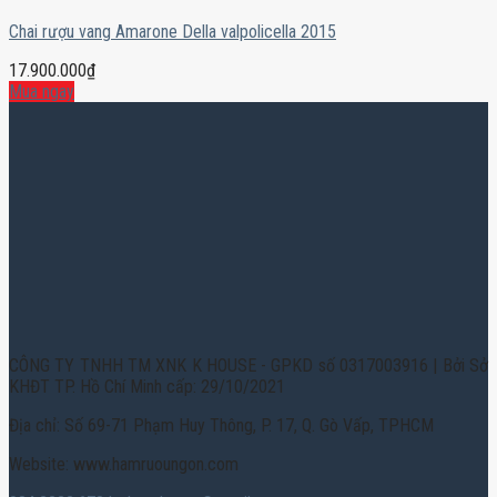
Chai rượu vang Amarone Della valpolicella 2015
17.900.000
₫
Mua ngay
CÔNG TY TNHH TM XNK K HOUSE - GPKD số 0317003916 | Bởi Sở
KHĐT TP. Hồ Chí Minh cấp: 29/10/2021
Địa chỉ: Số 69-71 Phạm Huy Thông, P. 17, Q. Gò Vấp, TPHCM
Website: www.hamruoungon.com