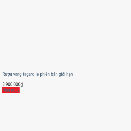
Rượu vang tagaro le phiên bản giới hạn
3.900.000
₫
Mua ngay