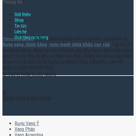
Thông tin
Giới thiệu
Shop
Tin tức
Liên hệ
Quà tặng rượu vang
Hamruoungon.vn
là một doanh nghiệp kinh doanh các sản phẩm về
Rượu vang chính hãng
,
rượu mạnh nhập khẩu cao cấp
. Tất cả các
sản phẩm được đăng tải trên Website này đều được nhập khẩu chính
ngạch và có đầy đủ giấy tờ theo luật định. Chúng tôi luôn mong muốn
được sự lựa chọn và tin tưởng từ khách hàng, cũng như cam kết
phục vụ một cách tốt nhất!
© [2024] HẦM RƯỢU NGON
©
[2024] HẦM RƯỢU NGON
Rượu Vang Ý
Vang Pháp
Vang Argentina