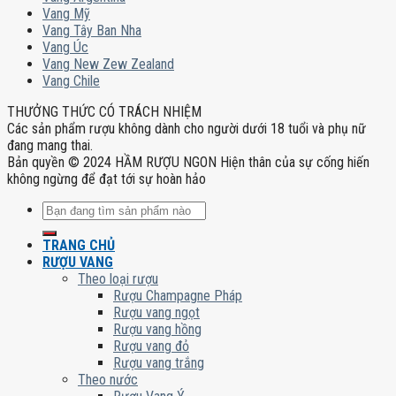
Vang Mỹ
Vang Tây Ban Nha
Vang Úc
Vang New Zew Zealand
Vang Chile
THƯỞNG THỨC CÓ TRÁCH NHIỆM
Các sản phẩm rượu không dành cho người dưới 18 tuổi và phụ nữ
đang mang thai.
Bản quyền © 2024 HẦM RƯỢU NGON Hiện thân của sự cống hiến
không ngừng để đạt tới sự hoàn hảo
Tìm
kiếm:
TRANG CHỦ
RƯỢU VANG
Theo loại rượu
Rượu Champagne Pháp
Rượu vang ngọt
Rượu vang hồng
Rượu vang đỏ
Rượu vang trắng
Theo nước