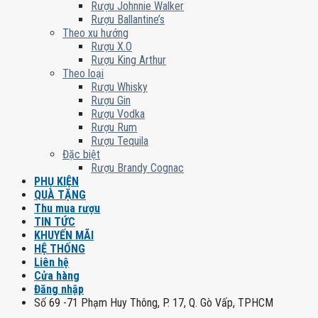
Rượu Johnnie Walker
Rượu Ballantine’s
Theo xu hướng
Rượu X.O
Rượu King Arthur
Theo loại
Rượu Whisky
Rượu Gin
Rượu Vodka
Rượu Rum
Rượu Tequila
Đặc biệt
Rượu Brandy Cognac
PHỤ KIỆN
QUÀ TẶNG
Thu mua rượu
TIN TỨC
KHUYẾN MÃI
HỆ THỐNG
Liên hệ
Cửa hàng
Đăng nhập
Số 69 -71 Phạm Huy Thông, P. 17, Q. Gò Vấp, TPHCM