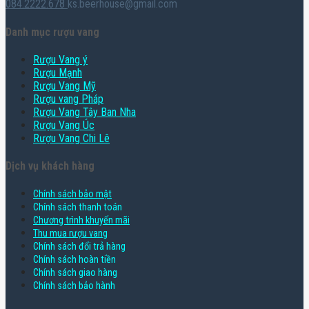
084.2222.678
ks.beerhouse@gmail.com
Danh mục rượu vang
Rượu Vang ý
Rượu Mạnh
Rượu Vang Mỹ
Rượu vang Pháp
Rượu Vang Tây Ban Nha
Rượu Vang Úc
Rượu Vang Chi Lê
Dịch vụ khách hàng
Chính sách bảo mật
Chính sách thanh toán
Chương trình khuyến mãi
Thu mua rượu vang
Chính sách đổi trả hàng
Chính sách hoàn tiền
Chính sách giao hàng
Chính sách bảo hành