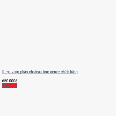
Rượu vang pháp chateau tour neuve chính hãng
650.000
₫
Mua ngay