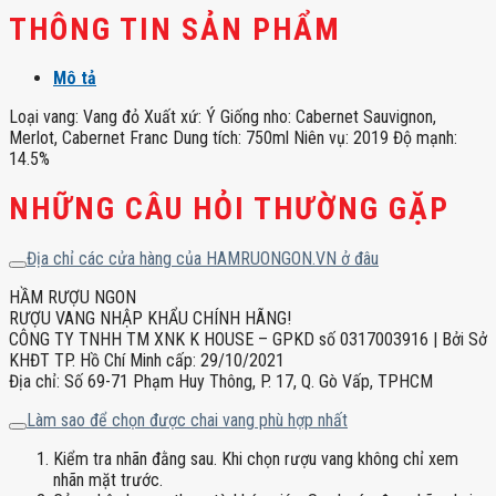
THÔNG TIN SẢN PHẨM
Mô tả
Loại vang: Vang đỏ Xuất xứ: Ý Giống nho: Cabernet Sauvignon,
Merlot, Cabernet Franc Dung tích: 750ml Niên vụ: 2019 Độ mạnh:
14.5%
NHỮNG CÂU HỎI THƯỜNG GẶP
Địa chỉ các cửa hàng của HAMRUONGON.VN ở đâu
HẦM RƯỢU NGON
RƯỢU VANG NHẬP KHẨU CHÍNH HÃNG!
CÔNG TY TNHH TM XNK K HOUSE – GPKD số 0317003916 | Bởi Sở
KHĐT TP. Hồ Chí Minh cấp: 29/10/2021
Địa chỉ: Số 69-71 Phạm Huy Thông, P. 17, Q. Gò Vấp, TPHCM
Làm sao để chọn được chai vang phù hợp nhất
Kiểm tra nhãn đằng sau. Khi chọn rượu vang không chỉ xem
nhãn mặt trước.