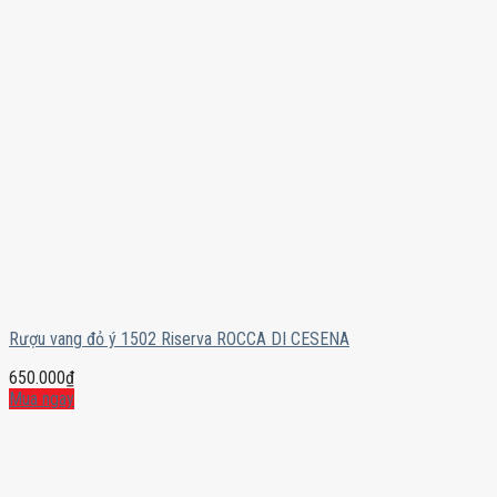
Rượu vang đỏ ý 1502 Riserva ROCCA DI CESENA
650.000
₫
Mua ngay