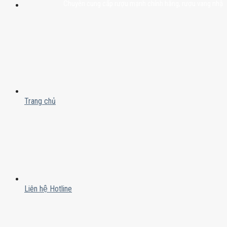
Chuyên cung cấp rượu mạnh chính hãng, rượu vang nhập khẩu cao
Trang chủ
Liên hệ Hotline