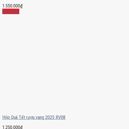
1.550.000
₫
Mua ngay
Hộp Quà Tết rượu vang 2025 RV08
1.250.000
₫