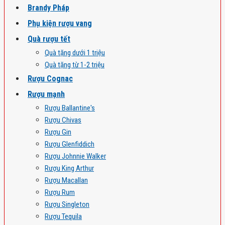
Brandy Pháp
Phụ kiện rượu vang
Quà rượu tết
Quà tặng dưới 1 triệu
Quà tặng từ 1-2 triệu
Rượu Cognac
Rượu mạnh
Rượu Ballantine's
Rượu Chivas
Rượu Gin
Rượu Glenfiddich
Rượu Johnnie Walker
Rượu King Arthur
Rượu Macallan
Rượu Rum
Rượu Singleton
Rượu Tequila