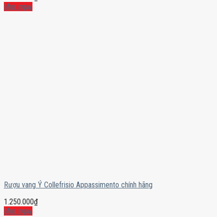
Mua ngay
Rượu vang Ý Collefrisio Appassimento chính hãng
1.250.000
₫
Mua ngay