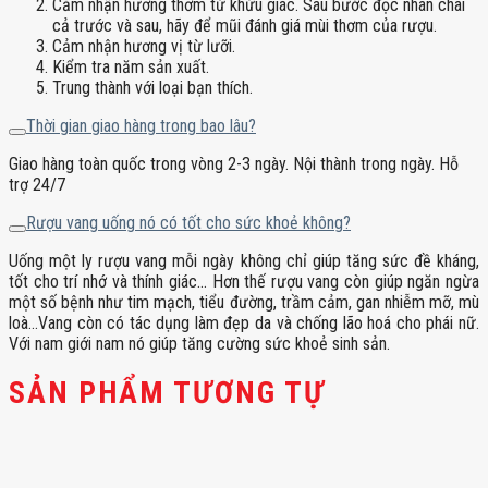
Cảm nhận hương thơm từ khứu giác. Sau bước đọc nhãn chai
cả trước và sau, hãy để mũi đánh giá mùi thơm của rượu.
Cảm nhận hương vị từ lưỡi.
Kiểm tra năm sản xuất.
Trung thành với loại bạn thích.
Thời gian giao hàng trong bao lâu?
Giao hàng toàn quốc trong vòng 2-3 ngày. Nội thành trong ngày. Hỗ
trợ 24/7
Rượu vang uống nó có tốt cho sức khoẻ không?
Uống một ly rượu vang mỗi ngày không chỉ giúp tăng sức đề kháng,
tốt cho trí nhớ và thính giác… Hơn thế rượu vang còn giúp ngăn ngừa
một số bệnh như tim mạch, tiểu đường, trầm cảm, gan nhiễm mỡ, mù
loà…Vang còn có tác dụng làm đẹp da và chống lão hoá cho phái nữ.
Với nam giới nam nó giúp tăng cường sức khoẻ sinh sản.
SẢN PHẨM TƯƠNG TỰ