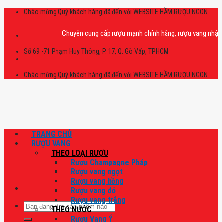
Skip
Chào mừng Quý khách hàng đã đến với WEBSITE HẦM RƯỢU NGON
to
content
Chuyên cung cấp rượu mạnh chính hãng, rượu vang nhập khẩu cao
Số 69 -71 Phạm Huy Thông, P. 17, Q. Gò Vấp, TPHCM
Chào mừng Quý khách hàng đã đến với WEBSITE HẦM RƯỢU NGON
TRANG CHỦ
RƯỢU VANG
THEO LOẠI RƯỢU
Rượu Champagne Pháp
Rượu vang ngọt
Rượu vang hồng
Rượu vang đỏ
Rượu vang trắng
Tìm
THEO NƯỚC
kiếm:
Rượu Vang Ý