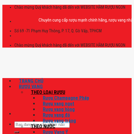
Skip
Chào mừng Quý khách hàng đã đến với WEBSITE HẦM RƯỢU NGON
to
content
Chuyên cung cấp rượu mạnh chính hãng, rượu vang nhập khẩu ca
Số 69 -71 Phạm Huy Thông, P. 17, Q. Gò Vấp, TPHCM
Chào mừng Quý khách hàng đã đến với WEBSITE HẦM RƯỢU NGON
TRANG CHỦ
RƯỢU VANG
THEO LOẠI RƯỢU
Rượu Champagne Pháp
Rượu vang ngọt
Rượu vang hồng
Rượu vang đỏ
Rượu vang trắng
Tìm
THEO NƯỚC
kiếm:
Rượu Vang Ý