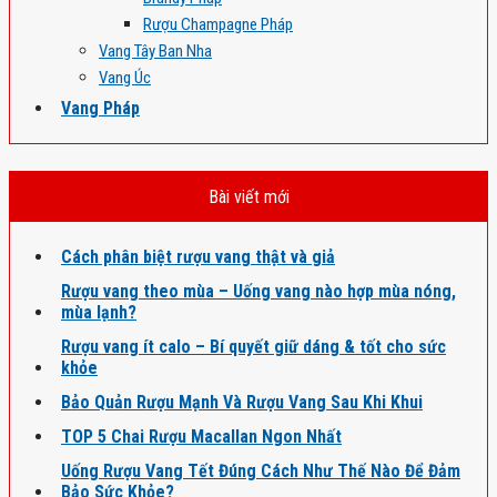
Rượu Champagne Pháp
Vang Tây Ban Nha
Vang Úc
Vang Pháp
Bài viết mới
Cách phân biệt rượu vang thật và giả
Rượu vang theo mùa – Uống vang nào hợp mùa nóng,
mùa lạnh?
Rượu vang ít calo – Bí quyết giữ dáng & tốt cho sức
khỏe
Bảo Quản Rượu Mạnh Và Rượu Vang Sau Khi Khui
TOP 5 Chai Rượu Macallan Ngon Nhất
Uống Rượu Vang Tết Đúng Cách Như Thế Nào Để Đảm
Bảo Sức Khỏe?