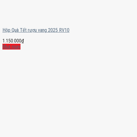
Hộp Quà Tết rượu vang 2025 RV10
1.150.000
₫
Mua ngay