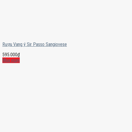
Rượu Vang ý Sir Passo Sangiovese
595.000
₫
Mua ngay