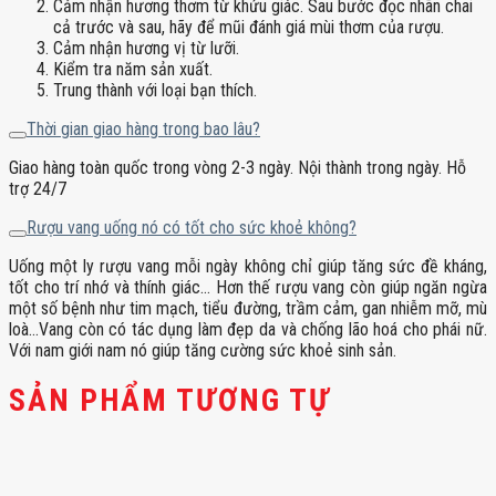
Cảm nhận hương thơm từ khứu giác. Sau bước đọc nhãn chai
cả trước và sau, hãy để mũi đánh giá mùi thơm của rượu.
Cảm nhận hương vị từ lưỡi.
Kiểm tra năm sản xuất.
Trung thành với loại bạn thích.
Thời gian giao hàng trong bao lâu?
Giao hàng toàn quốc trong vòng 2-3 ngày. Nội thành trong ngày. Hỗ
trợ 24/7
Rượu vang uống nó có tốt cho sức khoẻ không?
Uống một ly rượu vang mỗi ngày không chỉ giúp tăng sức đề kháng,
tốt cho trí nhớ và thính giác… Hơn thế rượu vang còn giúp ngăn ngừa
một số bệnh như tim mạch, tiểu đường, trầm cảm, gan nhiễm mỡ, mù
loà…Vang còn có tác dụng làm đẹp da và chống lão hoá cho phái nữ.
Với nam giới nam nó giúp tăng cường sức khoẻ sinh sản.
SẢN PHẨM TƯƠNG TỰ