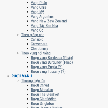
Vang Pháp
Vang Chile
Vang Mỹ
Vang Argentina
Vang New Zew Zealand
Vang Tây Ban Nha
Vang Úc
Theo giống nho
Canaiolo
Carmenere
Chardonnay
Theo vùng nổi tiếng
Rượu vang Bordeaux (Pháp)
Rượu vang Burgundy (Pháp)
Rượu vang Puglia (Ý)
Rượu vang Tuscany (Ý)
RƯỢU MẠNH
Thương hiệu lớn
Rượu Chivas
Rượu Macallan
Rượu The Glenlivet
Rượu Glenfiddich
Rượu Singleton