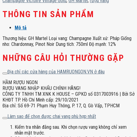
Champagne Victoire Vintage Gold
,
GH Martel
,
rượu vang
THÔNG TIN SẢN PHẨM
Mô tả
Thương hiệu: GH Martel Loại vang: Champagne Xuất xứ: Pháp Giống
nho: Chardonnay, Pinot Noir Dung tích: 750ml Độ mạnh: 12%
NHỮNG CÂU HỎI THƯỜNG GẶP
Địa chỉ các cửa hàng của HAMRUONGON.VN ở đâu
HẦM RƯỢU NGON
RƯỢU VANG NHẬP KHẨU CHÍNH HÃNG!
CÔNG TY TNHH TM XNK K HOUSE – GPKD số 0317003916 | Bởi Sở
KHĐT TP. Hồ Chí Minh cấp: 29/10/2021
Địa chỉ: Số 69-71 Phạm Huy Thông, P. 17, Q. Gò Vấp, TPHCM
Làm sao để chọn được chai vang phù hợp nhất
Kiểm tra nhãn đằng sau. Khi chọn rượu vang không chỉ xem
nhãn mặt trước.