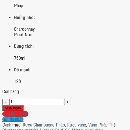
Pháp
Giống nho:
Chardonnay,
Pinot Noir
Dung tích:
750ml
Độ mạnh:
12%
Còn hàng
Champagne
Victoire
Mua ngay
Vintage
Liên hệ hotline
Gold
Gửi tin nhắn
số
Danh mục:
Rượu Champagne Pháp
,
Rượu vang
,
Vang Pháp
Thẻ:
lượng