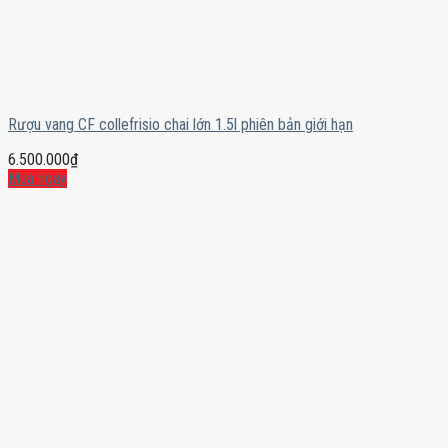
Rượu vang CF collefrisio chai lớn 1.5l phiên bản giới hạn
6.500.000
₫
Mua ngay