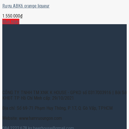
Rượu ABK6 orange liqueur
1.550.000
₫
Mua ngay
CÔNG TY TNHH TM XNK K HOUSE - GPKD số 0317003916 | Bởi Sở
KHĐT TP. Hồ Chí Minh cấp: 29/10/2021
Địa chỉ: Số 69-71 Phạm Huy Thông, P. 17, Q. Gò Vấp, TPHCM
Website: www.hamruoungon.com
084.2222.678
ks.beerhouse@gmail.com