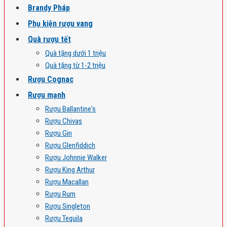
Brandy Pháp
Phụ kiện rượu vang
Quà rượu tết
Quà tặng dưới 1 triệu
Quà tặng từ 1-2 triệu
Rượu Cognac
Rượu mạnh
Rượu Ballantine's
Rượu Chivas
Rượu Gin
Rượu Glenfiddich
Rượu Johnnie Walker
Rượu King Arthur
Rượu Macallan
Rượu Rum
Rượu Singleton
Rượu Tequila