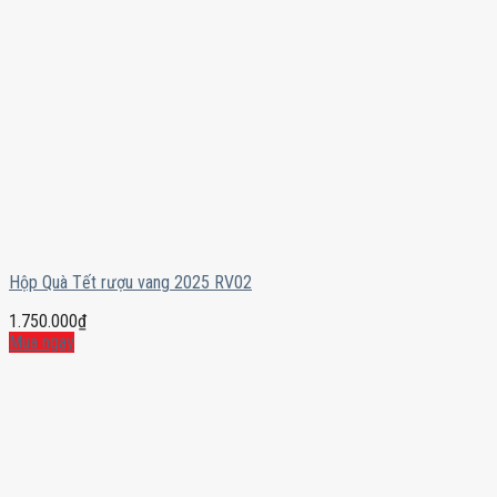
Hộp Quà Tết rượu vang 2025 RV02
1.750.000
₫
Mua ngay