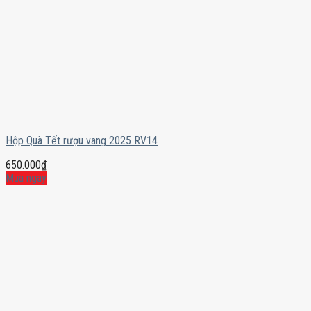
Hộp Quà Tết rượu vang 2025 RV14
650.000
₫
Mua ngay