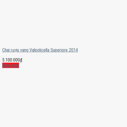
Chai rượu vang Valpolicella Superiore 2014
5.100.000
₫
Mua ngay