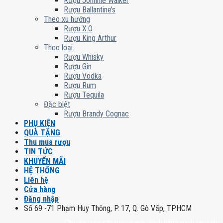
Rượu Johnnie Walker
Rượu Ballantine’s
Theo xu hướng
Rượu X.O
Rượu King Arthur
Theo loại
Rượu Whisky
Rượu Gin
Rượu Vodka
Rượu Rum
Rượu Tequila
Đặc biệt
Rượu Brandy Cognac
PHỤ KIỆN
QUÀ TẶNG
Thu mua rượu
TIN TỨC
KHUYẾN MÃI
HỆ THỐNG
Liên hệ
Cửa hàng
Đăng nhập
Số 69 -71 Phạm Huy Thông, P. 17, Q. Gò Vấp, TPHCM
Chuyên cung cấp rượu mạnh chính hãng, rượu vang nhập khẩu ca