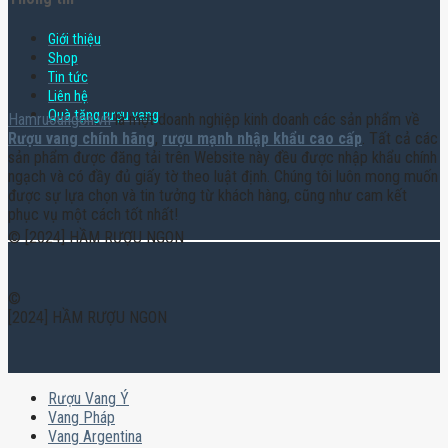
Giới thiệu
Shop
Tin tức
Liên hệ
Quà tặng rượu vang
Hamruoungon.vn
là một doanh nghiệp kinh doanh các sản phẩm về
Rượu vang chính hãng
,
rượu mạnh nhập khẩu cao cấp
. Tất cả các
sản phẩm được đăng tải trên Website này đều được nhập khẩu chính
ngạch và có đầy đủ giấy tờ theo luật định. Chúng tôi luôn mong muốn
được sự lựa chọn và tin tưởng từ khách hàng, cũng như cam kết
phục vụ một cách tốt nhất!
© [2024] HẦM RƯỢU NGON
©
[2024] HẦM RƯỢU NGON
Rượu Vang Ý
Vang Pháp
Vang Argentina