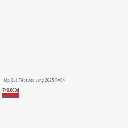
Hộp Quà Tết rượu vang 2025 RV04
740.000
₫
Mua ngay