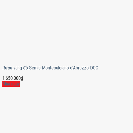
Rượu vang đỏ Semis Montepulciano d’Abruzzo DOC
1.650.000
₫
Mua ngay