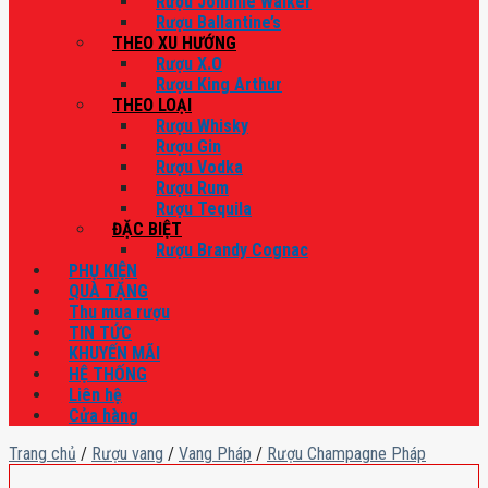
Rượu Johnnie Walker
Rượu Ballantine’s
THEO XU HƯỚNG
Rượu X.O
Rượu King Arthur
THEO LOẠI
Rượu Whisky
Rượu Gin
Rượu Vodka
Rượu Rum
Rượu Tequila
ĐẶC BIỆT
Rượu Brandy Cognac
PHỤ KIỆN
QUÀ TẶNG
Thu mua rượu
TIN TỨC
KHUYẾN MÃI
HỆ THỐNG
Liên hệ
Cửa hàng
Trang chủ
/
Rượu vang
/
Vang Pháp
/
Rượu Champagne Pháp