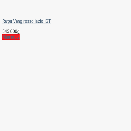
Rượu Vang rosso lazio IGT
545.000
₫
Mua ngay