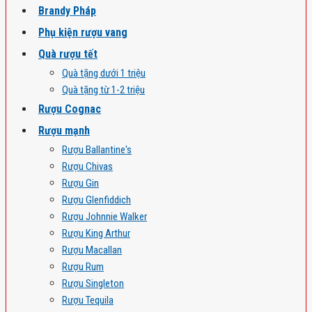
Brandy Pháp
Phụ kiện rượu vang
Quà rượu tết
Quà tặng dưới 1 triệu
Quà tặng từ 1-2 triệu
Rượu Cognac
Rượu mạnh
Rượu Ballantine's
Rượu Chivas
Rượu Gin
Rượu Glenfiddich
Rượu Johnnie Walker
Rượu King Arthur
Rượu Macallan
Rượu Rum
Rượu Singleton
Rượu Tequila