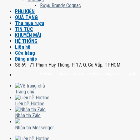
Rượu Brandy Cognac
PHỤ KIỆN
QUÀ TẶNG
Thu mua rượu
TIN TỨC
KHUYẾN MÃI
HỆ THỐNG
Liên hệ
Cửa hàng
Đăng nhập
Số 69 -71 Phạm Huy Thông, P. 17, Q. Gò Vấp, TPHCM
Chuyên cung cấp rượu mạnh chính hãng, rượu vang nhập khẩu cao
Trang chủ
Liên hệ Hotline
Nhắn tin Zalo
Nhắn tin Messenger