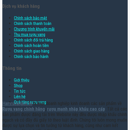
Dịch vụ khách hàng
Chính sách bảo mật
Chính sách thanh toán
Chương trình khuyến mãi
Thu mua rượu vang
Chính sách đổi trả hàng
Chính sách hoàn tiền
Chính sách giao hàng
Chính sách bảo hành
Thông tin
Giới thiệu
Shop
Tin tức
Liên hệ
Quà tặng rượu vang
Hamruoungon.vn
là một doanh nghiệp kinh doanh các sản phẩm về
Rượu vang chính hãng
,
rượu mạnh nhập khẩu cao cấp
. Tất cả các
sản phẩm được đăng tải trên Website này đều được nhập khẩu chính
ngạch và có đầy đủ giấy tờ theo luật định. Chúng tôi luôn mong muốn
được sự lựa chọn và tin tưởng từ khách hàng, cũng như cam kết