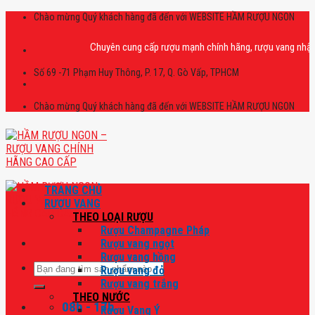
Skip
Chào mừng Quý khách hàng đã đến với WEBSITE HẦM RƯỢU NGON
to
content
Chuyên cung cấp rượu mạnh chính hãng, rượu vang nhập khẩu cao
Số 69 -71 Phạm Huy Thông, P. 17, Q. Gò Vấp, TPHCM
Chào mừng Quý khách hàng đã đến với WEBSITE HẦM RƯỢU NGON
TRANG CHỦ
RƯỢU VANG
THEO LOẠI RƯỢU
Rượu Champagne Pháp
Rượu vang ngọt
Rượu vang hồng
Tìm
Rượu vang đỏ
kiếm:
Rượu vang trắng
THEO NƯỚC
08h - 17h
Rượu Vang Ý