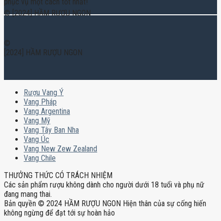
phục vụ một cách tốt nhất!
© [2024] HẦM RƯỢU NGON
©
[2024] HẦM RƯỢU NGON
Rượu Vang Ý
Vang Pháp
Vang Argentina
Vang Mỹ
Vang Tây Ban Nha
Vang Úc
Vang New Zew Zealand
Vang Chile
THƯỞNG THỨC CÓ TRÁCH NHIỆM
Các sản phẩm rượu không dành cho người dưới 18 tuổi và phụ nữ
đang mang thai.
Bản quyền © 2024 HẦM RƯỢU NGON Hiện thân của sự cống hiến
không ngừng để đạt tới sự hoàn hảo