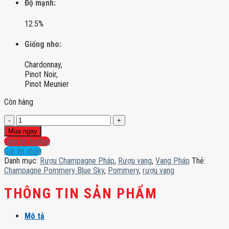
Độ mạnh:
12.5%
Giống nho:
Chardonnay,
Pinot Noir,
Pinot Meunier
Còn hàng
Champagne
Pommery
Mua ngay
Blue
Liên hệ hotline
Sky
Gửi tin nhắn
số
Danh mục:
Rượu Champagne Pháp
,
Rượu vang
,
Vang Pháp
Thẻ:
lượng
Champagne Pommery Blue Sky
,
Pommery
,
rượu vang
THÔNG TIN SẢN PHẨM
Mô tả