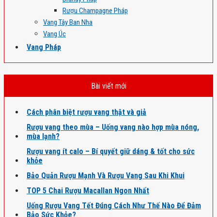
Rượu Champagne Pháp
Vang Tây Ban Nha
Vang Úc
Vang Pháp
Bài viết mới
Cách phân biệt rượu vang thật và giả
Rượu vang theo mùa – Uống vang nào hợp mùa nóng,
mùa lạnh?
Rượu vang ít calo – Bí quyết giữ dáng & tốt cho sức
khỏe
Bảo Quản Rượu Mạnh Và Rượu Vang Sau Khi Khui
TOP 5 Chai Rượu Macallan Ngon Nhất
Uống Rượu Vang Tết Đúng Cách Như Thế Nào Để Đảm
Bảo Sức Khỏe?