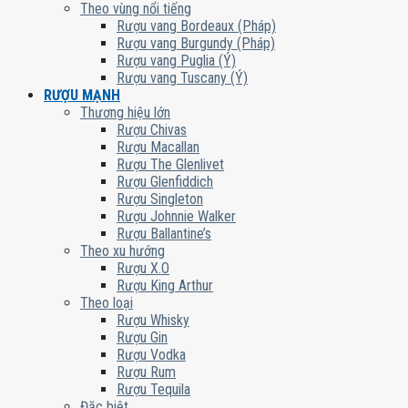
Theo vùng nổi tiếng
Rượu vang Bordeaux (Pháp)
Rượu vang Burgundy (Pháp)
Rượu vang Puglia (Ý)
Rượu vang Tuscany (Ý)
RƯỢU MẠNH
Thương hiệu lớn
Rượu Chivas
Rượu Macallan
Rượu The Glenlivet
Rượu Glenfiddich
Rượu Singleton
Rượu Johnnie Walker
Rượu Ballantine’s
Theo xu hướng
Rượu X.O
Rượu King Arthur
Theo loại
Rượu Whisky
Rượu Gin
Rượu Vodka
Rượu Rum
Rượu Tequila
Đặc biệt