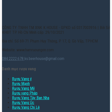
CÔNG TY TNHH TM XNK K HOUSE - GPKD số 0317003916 | Bởi Sở
KHĐT TP. Hồ Chí Minh cấp: 29/10/2021
Địa chỉ: Số 69-71 Phạm Huy Thông, P. 17, Q. Gò Vấp, TPHCM
Website: www.hamruoungon.com
084.2222.678
ks.beerhouse@gmail.com
Danh mục rượu vang
Rượu Vang ý
Rượu Mạnh
Rượu Vang Mỹ
Rượu vang Pháp
Rượu Vang Tây Ban Nha
Rượu Vang Úc
Rượu Vang Chi Lê