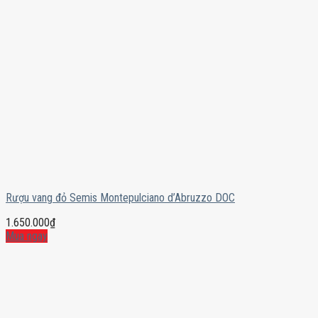
Rượu vang đỏ Semis Montepulciano d’Abruzzo DOC
1.650.000
₫
Mua ngay