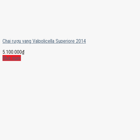
Chai rượu vang Valpolicella Superiore 2014
5.100.000
₫
Mua ngay