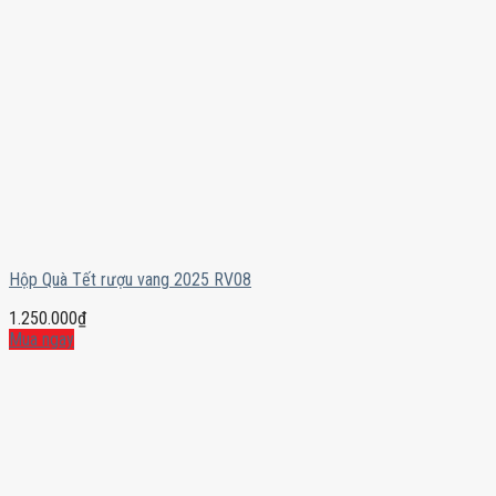
Hộp Quà Tết rượu vang 2025 RV08
1.250.000
₫
Mua ngay