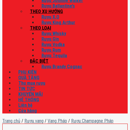
Rượu Johnnie Walker
Rượu Ballantine’s
THEO XU HƯỚNG
Rượu X.O
Rượu King Arthur
THEO LOẠI
Rượu Whisky
Rượu Gin
Rượu Vodka
Rượu Rum
Rượu Tequila
ĐẶC BIỆT
Rượu Brandy Cognac
PHỤ KIỆN
QUÀ TẶNG
Thu mua rượu
TIN TỨC
KHUYẾN MÃI
HỆ THỐNG
Liên hệ
Cửa hàng
Trang chủ
/
Rượu vang
/
Vang Pháp
/
Rượu Champagne Pháp