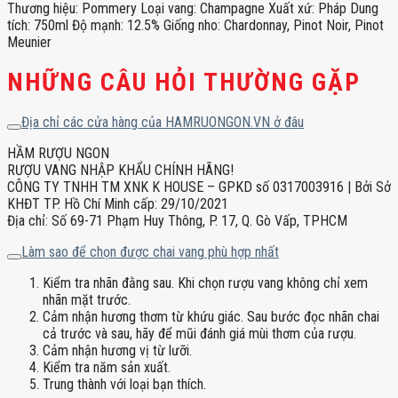
Thương hiệu: Pommery Loại vang: Champagne Xuất xứ: Pháp Dung
tích: 750ml Độ mạnh: 12.5% Giống nho: Chardonnay, Pinot Noir, Pinot
Meunier
NHỮNG CÂU HỎI THƯỜNG GẶP
Địa chỉ các cửa hàng của HAMRUONGON.VN ở đâu
HẦM RƯỢU NGON
RƯỢU VANG NHẬP KHẨU CHÍNH HÃNG!
CÔNG TY TNHH TM XNK K HOUSE – GPKD số 0317003916 | Bởi Sở
KHĐT TP. Hồ Chí Minh cấp: 29/10/2021
Địa chỉ: Số 69-71 Phạm Huy Thông, P. 17, Q. Gò Vấp, TPHCM
Làm sao để chọn được chai vang phù hợp nhất
Kiểm tra nhãn đằng sau. Khi chọn rượu vang không chỉ xem
nhãn mặt trước.
Cảm nhận hương thơm từ khứu giác. Sau bước đọc nhãn chai
cả trước và sau, hãy để mũi đánh giá mùi thơm của rượu.
Cảm nhận hương vị từ lưỡi.
Kiểm tra năm sản xuất.
Trung thành với loại bạn thích.