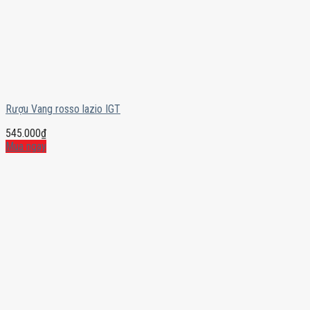
Rượu Vang rosso lazio IGT
545.000
₫
Mua ngay