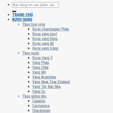
Tìm
kiếm:
TRANG CHỦ
RƯỢU VANG
Theo loại rượu
Rượu Champagne Pháp
Rượu vang ngọt
Rượu vang hồng
Rượu vang đỏ
Rượu vang trắng
Theo nước
Rượu Vang Ý
Vang Pháp
Vang Chile
Vang Mỹ
Vang Argentina
Vang New Zew Zealand
Vang Tây Ban Nha
Vang Úc
Theo giống nho
Canaiolo
Carmenere
Chardonnay