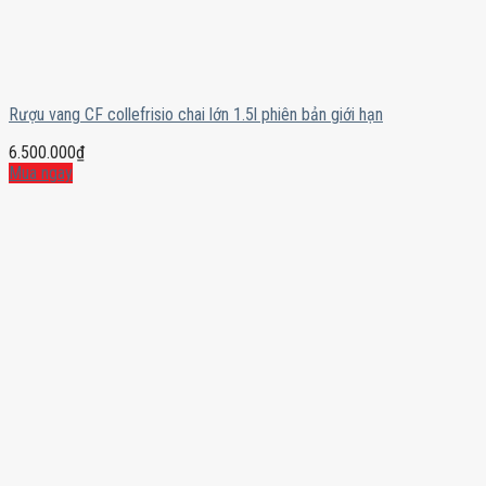
Rượu vang CF collefrisio chai lớn 1.5l phiên bản giới hạn
6.500.000
₫
Mua ngay