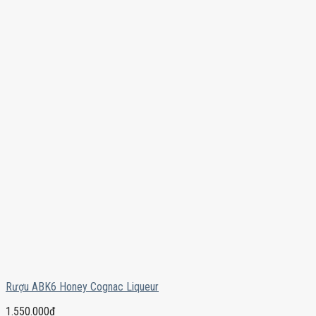
Rượu ABK6 Honey Cognac Liqueur
1.550.000
₫