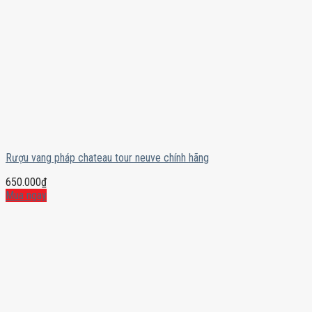
Rượu vang pháp chateau tour neuve chính hãng
650.000
₫
Mua ngay