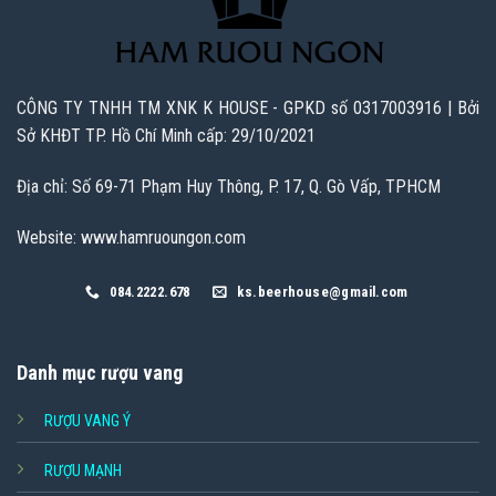
CÔNG TY TNHH TM XNK K HOUSE - GPKD số 0317003916 | Bởi
Sở KHĐT TP. Hồ Chí Minh cấp: 29/10/2021
Địa chỉ: Số 69-71 Phạm Huy Thông, P. 17, Q. Gò Vấp, TPHCM
Website: www.hamruoungon.com
084.2222.678
ks.beerhouse@gmail.com
Danh mục rượu vang
RƯỢU VANG Ý
RƯỢU MẠNH