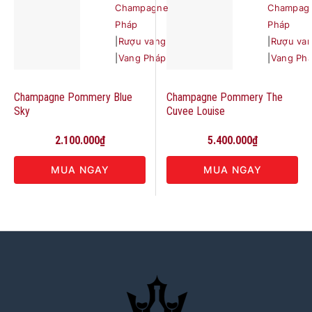
Champagne
Champag
Pháp
Pháp
|
Rượu vang
|
Rượu va
|
Vang Pháp
|
Vang Ph
Champagne Pommery Blue
Champagne Pommery The
Sky
Cuvee Louise
2.100.000
₫
5.400.000
₫
MUA NGAY
MUA NGAY