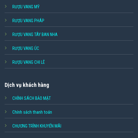
RƯỢU VANG MỸ
RƯỢU VANG PHÁP
RƯỢU VANG TÂY BAN NHA
RƯỢU VANG ÚC
RƯỢU VANG CHI LÊ
Dịch vụ khách hàng
CHÍNH SÁCH BẢO MẬT
Chính sách thanh toán
CHƯƠNG TRÌNH KHUYẾN MÃI