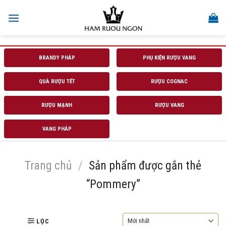
Skip
to
content
BRANDY PHÁP
PHỤ KIỆN RƯỢU VANG
QUÀ RƯỢU TẾT
RƯỢU COGNAC
RƯỢU MẠNH
RƯỢU VANG
VANG PHÁP
Trang chủ
/
Sản phẩm được gắn thẻ
“Pommery”
LỌC