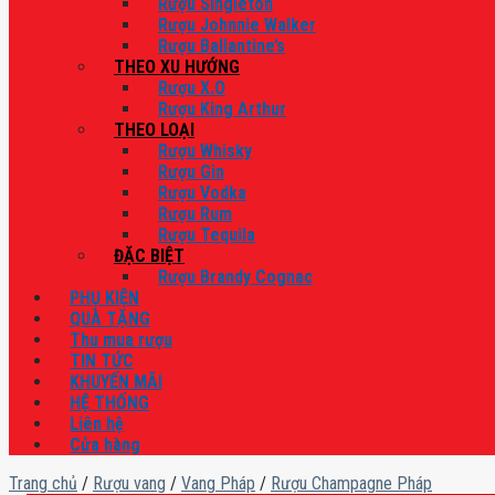
Rượu Singleton
Rượu Johnnie Walker
Rượu Ballantine’s
THEO XU HƯỚNG
Rượu X.O
Rượu King Arthur
THEO LOẠI
Rượu Whisky
Rượu Gin
Rượu Vodka
Rượu Rum
Rượu Tequila
ĐẶC BIỆT
Rượu Brandy Cognac
PHỤ KIỆN
QUÀ TẶNG
Thu mua rượu
TIN TỨC
KHUYẾN MÃI
HỆ THỐNG
Liên hệ
Cửa hàng
Trang chủ
/
Rượu vang
/
Vang Pháp
/
Rượu Champagne Pháp