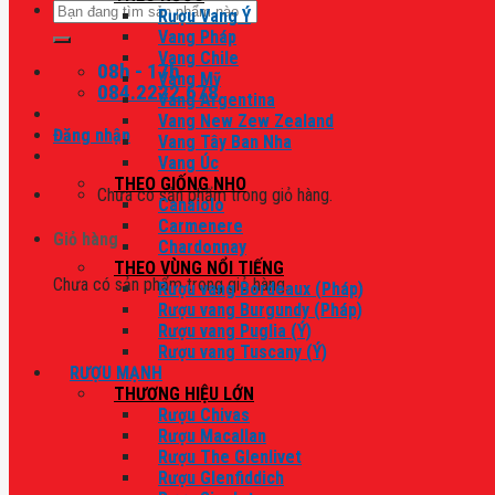
Tìm
Rượu Vang Ý
kiếm:
Vang Pháp
Vang Chile
08h - 17h
Vang Mỹ
084.2222.678
Vang Argentina
Vang New Zew Zealand
Đăng nhập
Vang Tây Ban Nha
Vang Úc
THEO GIỐNG NHO
Chưa có sản phẩm trong giỏ hàng.
Canaiolo
Carmenere
Giỏ hàng
Chardonnay
THEO VÙNG NỔI TIẾNG
Chưa có sản phẩm trong giỏ hàng.
Rượu vang Bordeaux (Pháp)
Rượu vang Burgundy (Pháp)
Rượu vang Puglia (Ý)
Rượu vang Tuscany (Ý)
RƯỢU MẠNH
THƯƠNG HIỆU LỚN
Rượu Chivas
Rượu Macallan
Rượu The Glenlivet
Rượu Glenfiddich