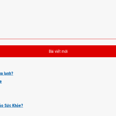
Bài viết mới
a lạnh?
ỏe
ảo Sức Khỏe?