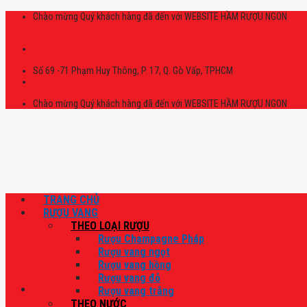
Skip
Chào mừng Quý khách hàng đã đến với WEBSITE HẦM RƯỢU NGON
to
content
Số 69 -71 Phạm Huy Thông, P. 17, Q. Gò Vấp, TPHCM
Chào mừng Quý khách hàng đã đến với WEBSITE HẦM RƯỢU NGON
TRANG CHỦ
RƯỢU VANG
THEO LOẠI RƯỢU
Rượu Champagne Pháp
Rượu vang ngọt
Rượu vang hồng
Rượu vang đỏ
Rượu vang trắng
THEO NƯỚC