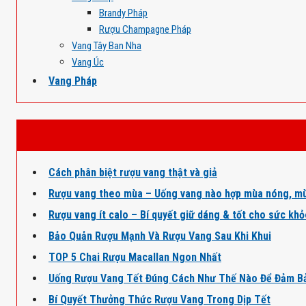
Brandy Pháp
Rượu Champagne Pháp
Vang Tây Ban Nha
Vang Úc
Vang Pháp
Cách phân biệt rượu vang thật và giả
Rượu vang theo mùa – Uống vang nào hợp mùa nóng, mù
Rượu vang ít calo – Bí quyết giữ dáng & tốt cho sức kh
Bảo Quản Rượu Mạnh Và Rượu Vang Sau Khi Khui
TOP 5 Chai Rượu Macallan Ngon Nhất
Uống Rượu Vang Tết Đúng Cách Như Thế Nào Để Đảm B
Bí Quyết Thưởng Thức Rượu Vang Trong Dịp Tết