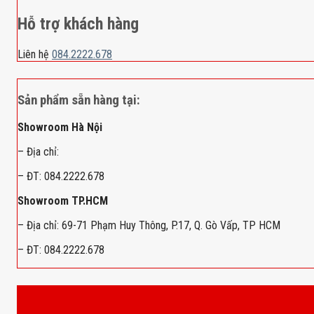
Hỗ trợ khách hàng
Liên hệ
084.2222.678
Sản phẩm sẵn hàng tại:
Showroom Hà Nội
– Địa chỉ:
– ĐT: 084.2222.678
Showroom TP.HCM
– Địa chỉ: 69-71 Phạm Huy Thông, P.17, Q. Gò Vấp, TP HCM
– ĐT: 084.2222.678