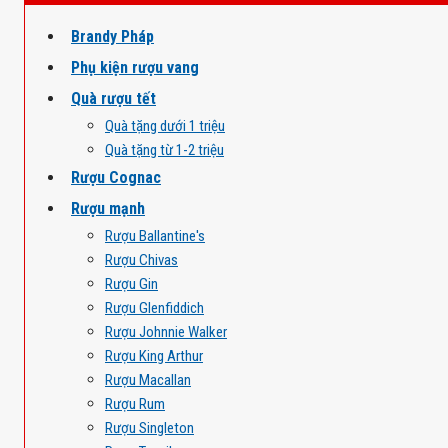
Brandy Pháp
Phụ kiện rượu vang
Quà rượu tết
Quà tặng dưới 1 triệu
Quà tặng từ 1-2 triệu
Rượu Cognac
Rượu mạnh
Rượu Ballantine's
Rượu Chivas
Rượu Gin
Rượu Glenfiddich
Rượu Johnnie Walker
Rượu King Arthur
Rượu Macallan
Rượu Rum
Rượu Singleton