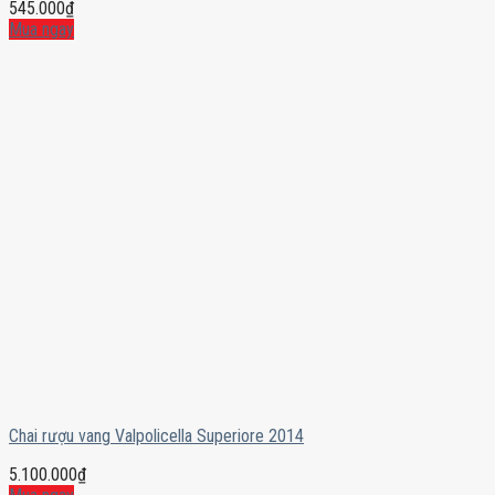
545.000
₫
Mua ngay
Chai rượu vang Valpolicella Superiore 2014
5.100.000
₫