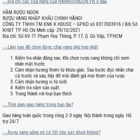
Địa chỉ các cửa hàng của HAMRUONGON.VN ở đâu
HẦM RƯỢU NGON
RƯỢU VANG NHẬP KHẨU CHÍNH HÃNG!
CÔNG TY TNHH TM XNK K HOUSE – GPKD số 0317003916 | Bởi Sở
KHĐT TP. Hồ Chí Minh cấp: 29/10/2021
Địa chỉ: Số 69-71 Phạm Huy Thông, P. 17, Q. Gò Vấp, TPHCM
Làm sao để chọn được chai vang phù hợp nhất
Kiểm tra nhãn đằng sau. Khi chọn rượu vang không chỉ xem
nhãn mặt trước.
Cảm nhận hương thơm từ khứu giác. Sau bước đọc nhãn chai
cả trước và sau, hãy để mũi đánh giá mùi thơm của rượu.
Cảm nhận hương vị từ lưỡi.
Kiểm tra năm sản xuất.
Trung thành với loại bạn thích.
Thời gian giao hàng trong bao lâu?
Giao hàng toàn quốc trong vòng 2-3 ngày. Nội thành trong ngày. Hỗ
trợ 24/7
Rượu vang uống nó có tốt cho sức khoẻ không?