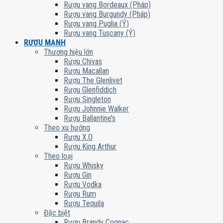
Rượu vang Bordeaux (Pháp)
Rượu vang Burgundy (Pháp)
Rượu vang Puglia (Ý)
Rượu vang Tuscany (Ý)
RƯỢU MẠNH
Thương hiệu lớn
Rượu Chivas
Rượu Macallan
Rượu The Glenlivet
Rượu Glenfiddich
Rượu Singleton
Rượu Johnnie Walker
Rượu Ballantine’s
Theo xu hướng
Rượu X.O
Rượu King Arthur
Theo loại
Rượu Whisky
Rượu Gin
Rượu Vodka
Rượu Rum
Rượu Tequila
Đặc biệt
Rượu Brandy Cognac