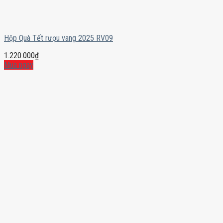
Hộp Quà Tết rượu vang 2025 RV09
1.220.000
₫
Mua ngay