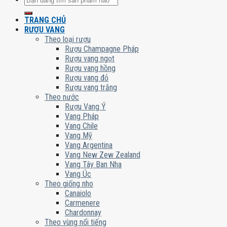
kiếm:
TRANG CHỦ
RƯỢU VANG
Theo loại rượu
Rượu Champagne Pháp
Rượu vang ngọt
Rượu vang hồng
Rượu vang đỏ
Rượu vang trắng
Theo nước
Rượu Vang Ý
Vang Pháp
Vang Chile
Vang Mỹ
Vang Argentina
Vang New Zew Zealand
Vang Tây Ban Nha
Vang Úc
Theo giống nho
Canaiolo
Carmenere
Chardonnay
Theo vùng nổi tiếng