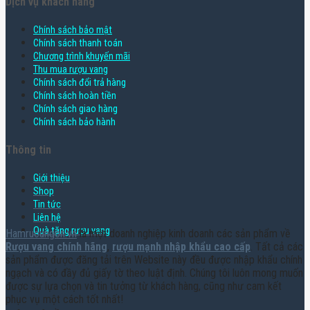
Dịch vụ khách hàng
Chính sách bảo mật
Chính sách thanh toán
Chương trình khuyến mãi
Thu mua rượu vang
Chính sách đổi trả hàng
Chính sách hoàn tiền
Chính sách giao hàng
Chính sách bảo hành
Thông tin
Giới thiệu
Shop
Tin tức
Liên hệ
Quà tặng rượu vang
Hamruoungon.vn
là một doanh nghiệp kinh doanh các sản phẩm về
Rượu vang chính hãng
,
rượu mạnh nhập khẩu cao cấp
. Tất cả các
sản phẩm được đăng tải trên Website này đều được nhập khẩu chính
ngạch và có đầy đủ giấy tờ theo luật định. Chúng tôi luôn mong muốn
được sự lựa chọn và tin tưởng từ khách hàng, cũng như cam kết
phục vụ một cách tốt nhất!