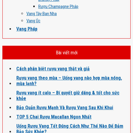
Rượu Champagne Pháp
Vang Tây Ban Nha
Vang Úc
Vang Pháp
Bài viết mới
Cách phân biệt rượu vang thật và giả
Rượu vang theo mùa – Uống vang nào hợp mùa nóng,
mùa lạnh?
Rượu vang ít calo – Bí quyết giữ dáng & tốt cho sức
khỏe
Bảo Quản Rượu Mạnh Và Rượu Vang Sau Khi Khui
TOP 5 Chai Rượu Macallan Ngon Nhất
Uống Rượu Vang Tết Đúng Cách Như Thế Nào Để Đảm
Bảo Sức Khỏe?