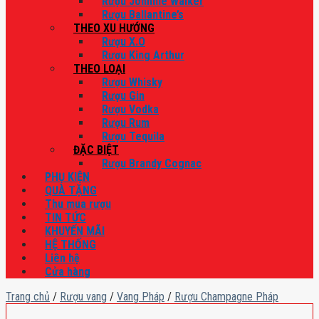
Rượu Johnnie Walker
Rượu Ballantine’s
THEO XU HƯỚNG
Rượu X.O
Rượu King Arthur
THEO LOẠI
Rượu Whisky
Rượu Gin
Rượu Vodka
Rượu Rum
Rượu Tequila
ĐẶC BIỆT
Rượu Brandy Cognac
PHỤ KIỆN
QUÀ TẶNG
Thu mua rượu
TIN TỨC
KHUYẾN MÃI
HỆ THỐNG
Liên hệ
Cửa hàng
Trang chủ
/
Rượu vang
/
Vang Pháp
/
Rượu Champagne Pháp