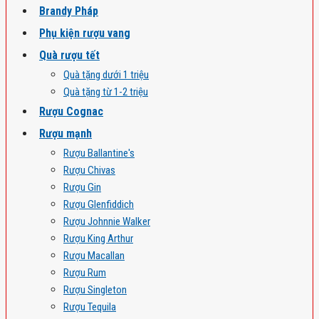
Brandy Pháp
Phụ kiện rượu vang
Quà rượu tết
Quà tặng dưới 1 triệu
Quà tặng từ 1-2 triệu
Rượu Cognac
Rượu mạnh
Rượu Ballantine's
Rượu Chivas
Rượu Gin
Rượu Glenfiddich
Rượu Johnnie Walker
Rượu King Arthur
Rượu Macallan
Rượu Rum
Rượu Singleton
Rượu Tequila