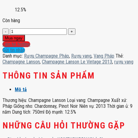
12.5%
Còn hàng
Champagne
Lanson
Mua ngay
Le
Liên hệ hotline
Vintage
Gửi tin nhắn
2013
Danh mục:
Rượu Champagne Pháp
,
Rượu vang
,
Vang Pháp
Thẻ:
số
Champagne Lanson
,
Champagne Lanson Le Vintage 2013
,
rượu vang
lượng
THÔNG TIN SẢN PHẨM
Mô tả
Thương hiệu: Champagne Lanson Loại vang: Champagne Xuất xứ:
Pháp Giống nho: Chardonnay, Pinot Noir Niên vụ: 2013 Thời gian ủ: 9
năm Dung tích: 750ml Độ mạnh: 12.5%
NHỮNG CÂU HỎI THƯỜNG GẶP