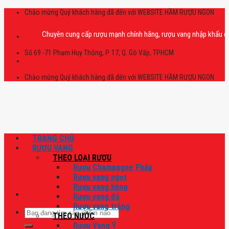
Skip
Chào mừng Quý khách hàng đã đến với WEBSITE HẦM RƯỢU NGON
to
content
Chuyên cung cấp rượu mạnh chính hãng, rượu vang nhập khẩu cao cấp ch
Số 69 -71 Phạm Huy Thông, P. 17, Q. Gò Vấp, TPHCM
Chào mừng Quý khách hàng đã đến với WEBSITE HẦM RƯỢU NGON
TRANG CHỦ
RƯỢU VANG
THEO LOẠI RƯỢU
Rượu Champagne Pháp
Rượu vang ngọt
Rượu vang hồng
Rượu vang đỏ
Rượu vang trắng
Tìm
THEO NƯỚC
kiếm:
Rượu Vang Ý