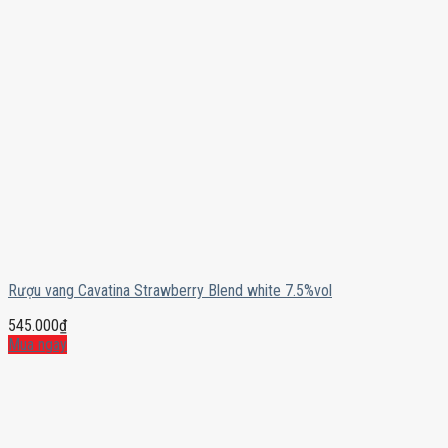
Rượu vang Cavatina Strawberry Blend white 7.5%vol
545.000
₫
Mua ngay