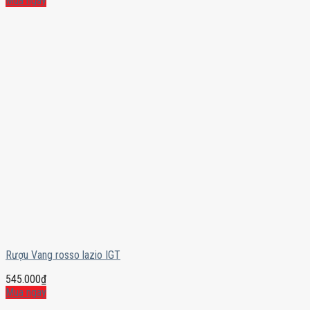
Mua ngay
Rượu Vang rosso lazio IGT
545.000
₫
Mua ngay