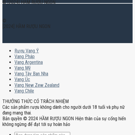
© [2024] HẦM RƯỢU NGON
©
[2024] HẦM RƯỢU NGON
Rượu Vang Ý
Vang Pháp
Vang Argentina
Vang Mỹ
Vang Tây Ban Nha
Vang Úc
Vang New Zew Zealand
Vang Chile
THƯỞNG THỨC CÓ TRÁCH NHIỆM
Các sản phẩm rượu không dành cho người dưới 18 tuổi và phụ nữ
đang mang thai.
Bản quyền © 2024 HẦM RƯỢU NGON Hiện thân của sự cống hiến
không ngừng để đạt tới sự hoàn hảo
Tìm