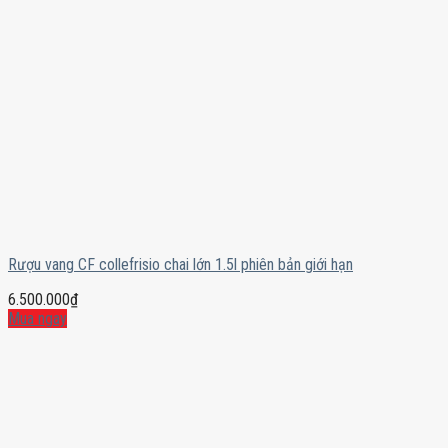
Rượu vang CF collefrisio chai lớn 1.5l phiên bản giới hạn
6.500.000
₫
Mua ngay