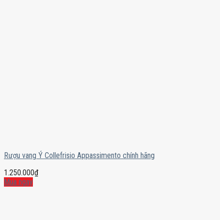
Rượu vang Ý Collefrisio Appassimento chính hãng
1.250.000
₫
Mua ngay