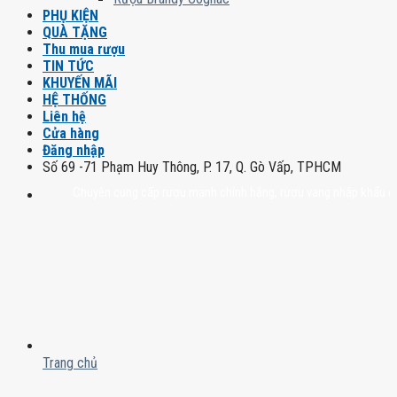
PHỤ KIỆN
QUÀ TẶNG
Thu mua rượu
TIN TỨC
KHUYẾN MÃI
HỆ THỐNG
Liên hệ
Cửa hàng
Đăng nhập
Số 69 -71 Phạm Huy Thông, P. 17, Q. Gò Vấp, TPHCM
Chuyên cung cấp rượu mạnh chính hãng, rượu vang nhập khẩu cao cấp ch
Trang chủ