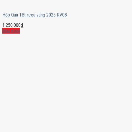
Hộp Quà Tết rượu vang 2025 RV08
1.250.000
₫
Mua ngay