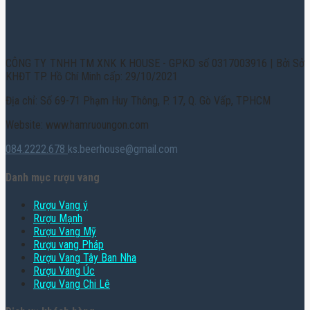
CÔNG TY TNHH TM XNK K HOUSE - GPKD số 0317003916 | Bởi Sở
KHĐT TP. Hồ Chí Minh cấp: 29/10/2021
Địa chỉ: Số 69-71 Phạm Huy Thông, P. 17, Q. Gò Vấp, TPHCM
Website: www.hamruoungon.com
084.2222.678
ks.beerhouse@gmail.com
Danh mục rượu vang
Rượu Vang ý
Rượu Mạnh
Rượu Vang Mỹ
Rượu vang Pháp
Rượu Vang Tây Ban Nha
Rượu Vang Úc
Rượu Vang Chi Lê