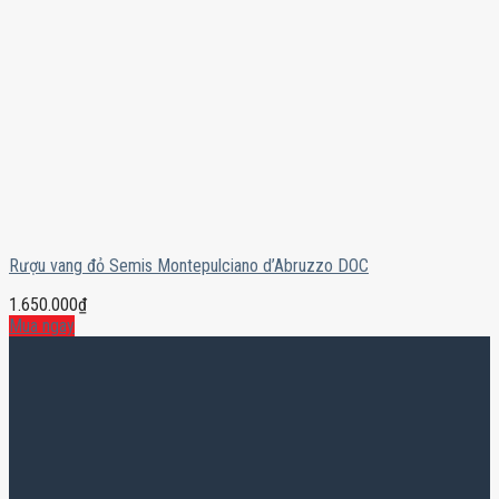
Rượu vang đỏ Semis Montepulciano d’Abruzzo DOC
1.650.000
₫
Mua ngay