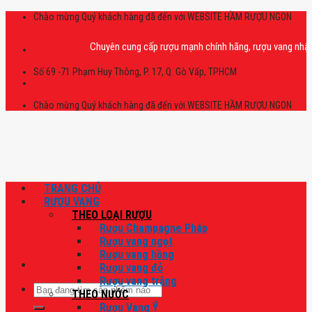
Skip
Chào mừng Quý khách hàng đã đến với WEBSITE HẦM RƯỢU NGON
to
content
Chuyên cung cấp rượu mạnh chính hãng, rượu vang nhập khẩu ca
Số 69 -71 Phạm Huy Thông, P. 17, Q. Gò Vấp, TPHCM
Chào mừng Quý khách hàng đã đến với WEBSITE HẦM RƯỢU NGON
TRANG CHỦ
RƯỢU VANG
THEO LOẠI RƯỢU
Rượu Champagne Pháp
Rượu vang ngọt
Rượu vang hồng
Rượu vang đỏ
Rượu vang trắng
Tìm
THEO NƯỚC
kiếm:
Rượu Vang Ý