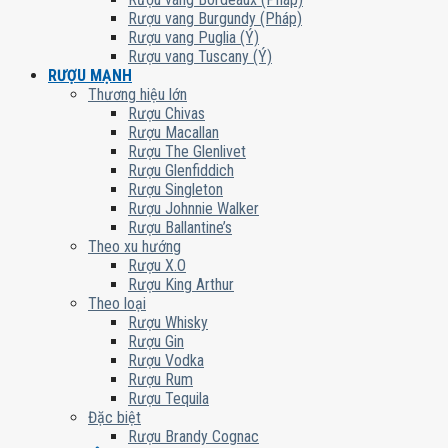
Rượu vang Burgundy (Pháp)
Rượu vang Puglia (Ý)
Rượu vang Tuscany (Ý)
RƯỢU MẠNH
Thương hiệu lớn
Rượu Chivas
Rượu Macallan
Rượu The Glenlivet
Rượu Glenfiddich
Rượu Singleton
Rượu Johnnie Walker
Rượu Ballantine’s
Theo xu hướng
Rượu X.O
Rượu King Arthur
Theo loại
Rượu Whisky
Rượu Gin
Rượu Vodka
Rượu Rum
Rượu Tequila
Đặc biệt
Rượu Brandy Cognac