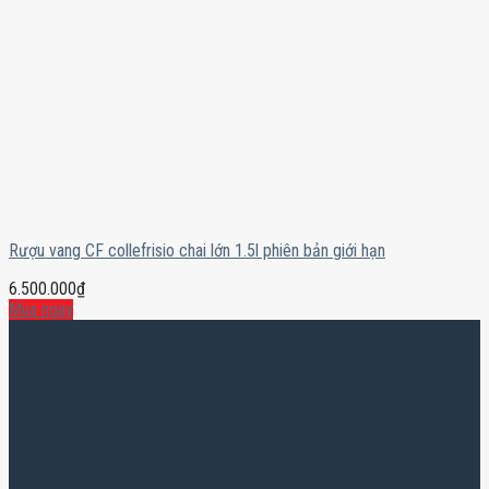
Rượu vang CF collefrisio chai lớn 1.5l phiên bản giới hạn
6.500.000
₫
Mua ngay