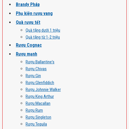
Brandy Pháp
Phụ kiện rượu vang
Quà rượu tết
Quà tặng dưới 1 triệu
Quà tặng từ 1-2 triệu
Rượu Cognac
Rượu mạnh
Rượu Ballantine's
Rượu Chivas
Rượu Gin
Rượu Glenfiddich
Rượu Johnnie Walker
Rượu King Arthur
Rượu Macallan
Rượu Rum
Rượu Singleton
Rượu Tequila