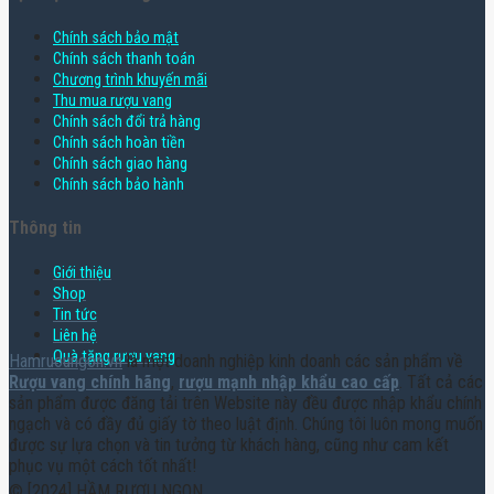
Chính sách bảo mật
Chính sách thanh toán
Chương trình khuyến mãi
Thu mua rượu vang
Chính sách đổi trả hàng
Chính sách hoàn tiền
Chính sách giao hàng
Chính sách bảo hành
Thông tin
Giới thiệu
Shop
Tin tức
Liên hệ
Quà tặng rượu vang
Hamruoungon.vn
là một doanh nghiệp kinh doanh các sản phẩm về
Rượu vang chính hãng
,
rượu mạnh nhập khẩu cao cấp
. Tất cả các
sản phẩm được đăng tải trên Website này đều được nhập khẩu chính
ngạch và có đầy đủ giấy tờ theo luật định. Chúng tôi luôn mong muốn
được sự lựa chọn và tin tưởng từ khách hàng, cũng như cam kết
phục vụ một cách tốt nhất!
© [2024] HẦM RƯỢU NGON