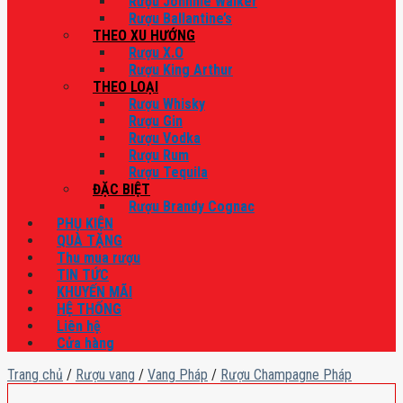
Rượu Johnnie Walker
Rượu Ballantine’s
THEO XU HƯỚNG
Rượu X.O
Rượu King Arthur
THEO LOẠI
Rượu Whisky
Rượu Gin
Rượu Vodka
Rượu Rum
Rượu Tequila
ĐẶC BIỆT
Rượu Brandy Cognac
PHỤ KIỆN
QUÀ TẶNG
Thu mua rượu
TIN TỨC
KHUYẾN MÃI
HỆ THỐNG
Liên hệ
Cửa hàng
Trang chủ
/
Rượu vang
/
Vang Pháp
/
Rượu Champagne Pháp