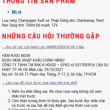
THÔNG TIN SẢN PHẨM
Mô tả
Loại vang: Champagne Xuất xứ: Pháp Giống nho: Chardonnay, Pinot
Noir Dung tích: 750ml Độ mạnh: 12%
NHỮNG CÂU HỎI THƯỜNG GẶP
Địa chỉ các cửa hàng của HAMRUONGON.VN ở đâu
HẦM RƯỢU NGON
RƯỢU VANG NHẬP KHẨU CHÍNH HÃNG!
CÔNG TY TNHH TM XNK K HOUSE – GPKD số 0317003916 | Bởi Sở
KHĐT TP. Hồ Chí Minh cấp: 29/10/2021
Địa chỉ: Số 69-71 Phạm Huy Thông, P. 17, Q. Gò Vấp, TPHCM
Làm sao để chọn được chai vang phù hợp nhất
Kiểm tra nhãn đằng sau. Khi chọn rượu vang không chỉ xem
nhãn mặt trước.
Cảm nhận hương thơm từ khứu giác. Sau bước đọc nhãn chai
cả trước và sau, hãy để mũi đánh giá mùi thơm của rượu.