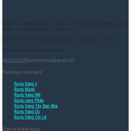
CÔNG TY TNHH TM XNK K HOUSE - GPKD số 0317003916 | Bởi Sở
KHĐT TP. Hồ Chí Minh cấp: 29/10/2021
Địa chỉ: Số 69-71 Phạm Huy Thông, P. 17, Q. Gò Vấp, TPHCM
Website: www.hamruoungon.com
084.2222.678
ks.beerhouse@gmail.com
Danh mục rượu vang
Rượu Vang ý
Rượu Mạnh
Rượu Vang Mỹ
Rượu vang Pháp
Rượu Vang Tây Ban Nha
Rượu Vang Úc
Rượu Vang Chi Lê
Dịch vụ khách hàng