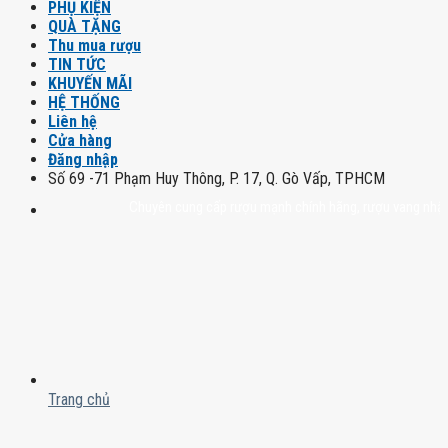
PHỤ KIỆN
QUÀ TẶNG
Thu mua rượu
TIN TỨC
KHUYẾN MÃI
HỆ THỐNG
Liên hệ
Cửa hàng
Đăng nhập
Số 69 -71 Phạm Huy Thông, P. 17, Q. Gò Vấp, TPHCM
Chuyên cung cấp rượu mạnh chính hãng, rượu vang nhập khẩu ca
Trang chủ