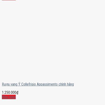
Rượu vang Ý Collefrisio Appassimento chính hãng
1.250.000
₫
Mua ngay