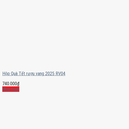
Hộp Quà Tết rượu vang 2025 RV04
740.000
₫
Mua ngay