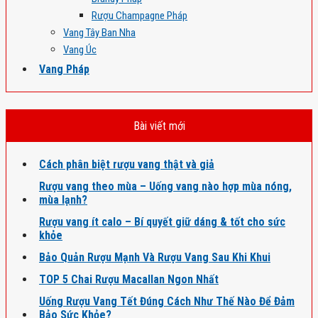
Rượu Champagne Pháp
Vang Tây Ban Nha
Vang Úc
Vang Pháp
Bài viết mới
Cách phân biệt rượu vang thật và giả
Rượu vang theo mùa – Uống vang nào hợp mùa nóng,
mùa lạnh?
Rượu vang ít calo – Bí quyết giữ dáng & tốt cho sức
khỏe
Bảo Quản Rượu Mạnh Và Rượu Vang Sau Khi Khui
TOP 5 Chai Rượu Macallan Ngon Nhất
Uống Rượu Vang Tết Đúng Cách Như Thế Nào Để Đảm
Bảo Sức Khỏe?