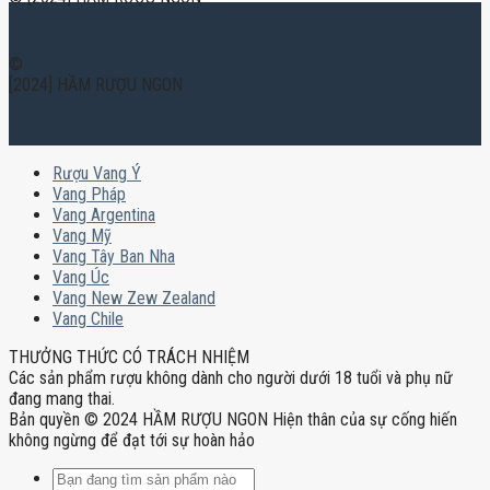
©
[2024] HẦM RƯỢU NGON
Rượu Vang Ý
Vang Pháp
Vang Argentina
Vang Mỹ
Vang Tây Ban Nha
Vang Úc
Vang New Zew Zealand
Vang Chile
THƯỞNG THỨC CÓ TRÁCH NHIỆM
Các sản phẩm rượu không dành cho người dưới 18 tuổi và phụ nữ
đang mang thai.
Bản quyền © 2024 HẦM RƯỢU NGON Hiện thân của sự cống hiến
không ngừng để đạt tới sự hoàn hảo
Tìm