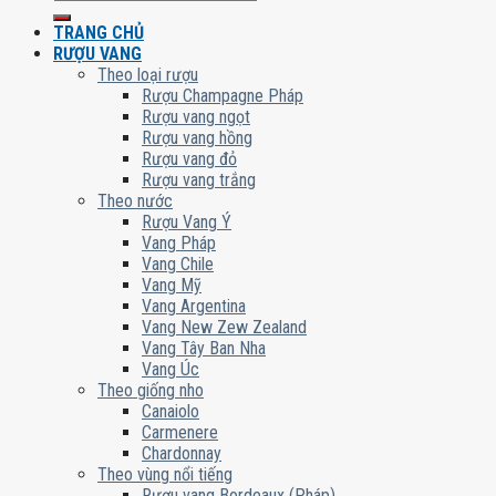
kiếm:
TRANG CHỦ
RƯỢU VANG
Theo loại rượu
Rượu Champagne Pháp
Rượu vang ngọt
Rượu vang hồng
Rượu vang đỏ
Rượu vang trắng
Theo nước
Rượu Vang Ý
Vang Pháp
Vang Chile
Vang Mỹ
Vang Argentina
Vang New Zew Zealand
Vang Tây Ban Nha
Vang Úc
Theo giống nho
Canaiolo
Carmenere
Chardonnay
Theo vùng nổi tiếng
Rượu vang Bordeaux (Pháp)