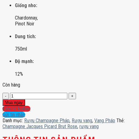
Giống nho:
Chardonnay,
Pinot Noir
Dung tích:
750ml
Độ mạnh:
12%
Còn hàng
Champagne
Jacques
Mua ngay
Picard
Liên hệ hotline
Brut
Gửi tin nhắn
Rose
Danh mục:
Rượu Champagne Pháp
,
Rượu vang
,
Vang Pháp
Thẻ:
số
Champagne Jacques Picard Brut Rose
,
rượu vang
lượng