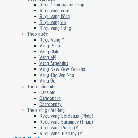
Rượu Champagne Pháp
Rượu vang ngọt
Rượu vang hồng
Rượu vang đỏ
Rượu vang trắng
Theo nước
Rượu Vang Ý
Vang Pháp
Vang Chile
Vang Mỹ
Vang Argentina
Vang New Zew Zealand
Vang Tây Ban Nha
Vang Úc
Theo giống nho
Canaiolo
Carmenere
Chardonnay
Theo vùng nổi tiếng
Rượu vang Bordeaux (Pháp)
Rượu vang Burgundy (Pháp)
Rượu vang Puglia (Ý)
Rượu vang Tuscany (Ý)