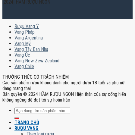
[2024] HẦM RƯỢU NGON
Rượu Vang Ý
Vang Pháp
Vang Argentina
Vang Mỹ
Vang Tây Ban Nha
Vang Úc
Vang New Zew Zealand
Vang Chile
THƯỞNG THỨC CÓ TRÁCH NHIỆM
Các sản phẩm rượu không dành cho người dưới 18 tuổi và phụ nữ
đang mang thai.
Bản quyền © 2024 HẦM RƯỢU NGON Hiện thân của sự cống hiến
không ngừng để đạt tới sự hoàn hảo
Tìm
kiếm:
TRANG CHỦ
RƯỢU VANG
Theo loại rượu