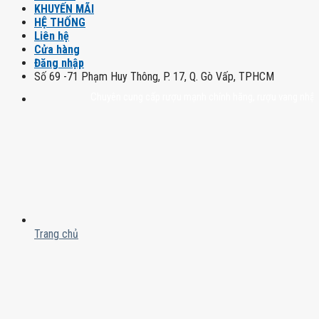
KHUYẾN MÃI
HỆ THỐNG
Liên hệ
Cửa hàng
Đăng nhập
Số 69 -71 Phạm Huy Thông, P. 17, Q. Gò Vấp, TPHCM
Chuyên cung cấp rượu mạnh chính hãng, rượu vang nhập khẩu cao
Trang chủ