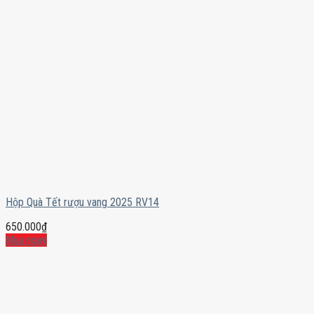
Hộp Quà Tết rượu vang 2025 RV14
650.000
₫
Mua ngay