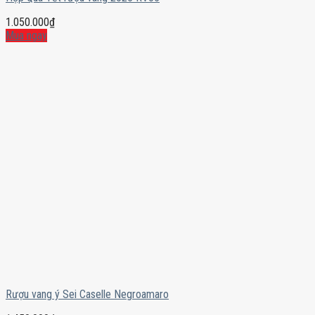
1.050.000
₫
Mua ngay
Rượu vang ý Sei Caselle Negroamaro