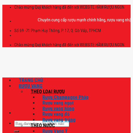
Skip
Chào mừng Quý khách hàng đã đến với WEBSITE HẦM RƯỢU NGON
to
content
Chuyên cung cấp rượu mạnh chính hãng, rượu vang nhập khẩu cao
Số 69 -71 Phạm Huy Thông, P. 17, Q. Gò Vấp, TPHCM
Chào mừng Quý khách hàng đã đến với WEBSITE HẦM RƯỢU NGON
TRANG CHỦ
RƯỢU VANG
THEO LOẠI RƯỢU
Rượu Champagne Pháp
Rượu vang ngọt
Rượu vang hồng
Rượu vang đỏ
Rượu vang trắng
Tìm
THEO NƯỚC
kiếm:
Rượu Vang Ý