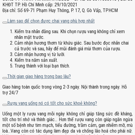
KHĐT TP. Hồ Chí Minh cấp: 29/10/2021
Địa chỉ: Số 69-71 Phạm Huy Thông, P. 17, Q. Gò Vấp, TPHCM
Làm sao để chọn được chai vang phù hợp nhất
Kiểm tra nhãn đằng sau. Khi chọn rượu vang không chỉ xem
nhãn mặt trước.
Cảm nhận hương thơm từ khứu giác. Sau bước đọc nhãn chai
cả trước và sau, hãy để mũi đánh giá mùi thơm của rượu.
Cảm nhận hương vị từ lưỡi.
Kiểm tra năm sản xuất.
Trung thành với loại bạn thích.
Thời gian giao hàng trong bao lâu?
Giao hàng toàn quốc trong vòng 2-3 ngày. Nội thành trong ngày. Hỗ
trợ 24/7
Rượu vang uống nó có tốt cho sức khoẻ không?
Uống một ly rượu vang mỗi ngày không chỉ giúp tăng sức đề kháng,
tốt cho trí nhớ và thính giác… Hơn thế rượu vang còn giúp ngăn ngừa
một số bệnh như tim mạch, tiểu đường, trầm cảm, gan nhiễm mỡ, mù
loà…Vang còn có tác dụng làm đẹp da và chống lão hoá cho phái nữ.