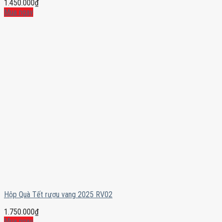
1.450.000
₫
Mua ngay
Hộp Quà Tết rượu vang 2025 RV02
1.750.000
₫
Mua ngay