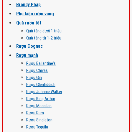
Brandy Pháp
Phụ kiện rượu vang
Quà rượu tết
Quà tặng dưới 1 triệu
Quà tặng từ 1-2 triệu
Rượu Cognac
Rượu mạnh
Rượu Ballantine's
Rượu Chivas
Rượu Gin
Rượu Glenfiddich
Rượu Johnnie Walker
Rượu King Arthur
Rượu Macallan
Rượu Rum
Rượu Singleton
Rượu Tequila