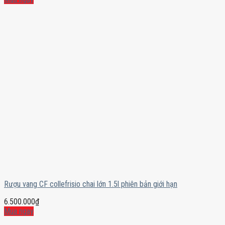
Rượu vang CF collefrisio chai lớn 1.5l phiên bản giới hạn
6.500.000
₫
Mua ngay