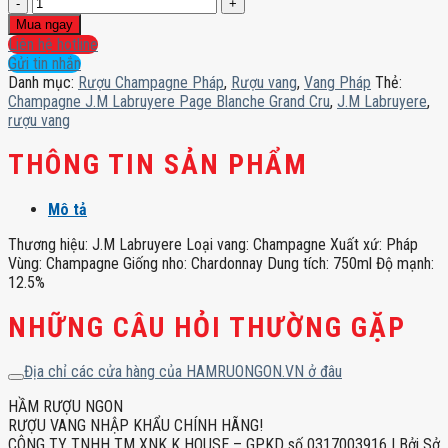
Champagne
J.M
Mua ngay
Labruyere
Liên hệ hotline
Page
Gửi tin nhắn
Blanche
Danh mục:
Rượu Champagne Pháp
,
Rượu vang
,
Vang Pháp
Thẻ:
Grand
Champagne J.M Labruyere Page Blanche Grand Cru
,
J.M Labruyere
,
Cru
rượu vang
số
lượng
THÔNG TIN SẢN PHẨM
Mô tả
Thương hiệu: J.M Labruyere Loại vang: Champagne Xuất xứ: Pháp
Vùng: Champagne Giống nho: Chardonnay Dung tích: 750ml Độ mạnh:
12.5%
NHỮNG CÂU HỎI THƯỜNG GẶP
Địa chỉ các cửa hàng của HAMRUONGON.VN ở đâu
HẦM RƯỢU NGON
RƯỢU VANG NHẬP KHẨU CHÍNH HÃNG!
CÔNG TY TNHH TM XNK K HOUSE – GPKD số 0317003916 | Bởi Sở