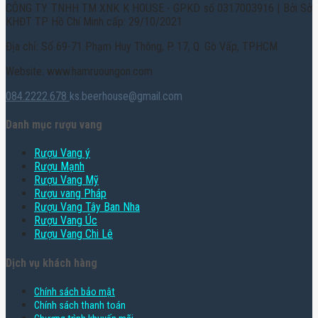
CÔNG TY TNHH TM XNK K HOUSE - GPKD số 0317003916 | Bởi Sở
KHĐT TP. Hồ Chí Minh cấp: 29/10/2021
Địa chỉ: Số 69-71 Phạm Huy Thông, P. 17, Q. Gò Vấp, TPHCM
Website: www.hamruoungon.com
084.2222.678
ks.beerhouse@gmail.com
Danh mục rượu vang
Rượu Vang ý
Rượu Mạnh
Rượu Vang Mỹ
Rượu vang Pháp
Rượu Vang Tây Ban Nha
Rượu Vang Úc
Rượu Vang Chi Lê
Dịch vụ khách hàng
Chính sách bảo mật
Chính sách thanh toán