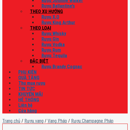
Rượu Johnnie Walker
Rượu Ballantine’s
THEO XU HƯỚNG
Rượu X.O
Rượu King Arthur
THEO LOẠI
Rượu Whisky
Rượu Gin
Rượu Vodka
Rượu Rum
Rượu Tequila
ĐẶC BIỆT
Rượu Brandy Cognac
PHỤ KIỆN
QUÀ TẶNG
Thu mua rượu
TIN TỨC
KHUYẾN MÃI
HỆ THỐNG
Liên hệ
Cửa hàng
Trang chủ
/
Rượu vang
/
Vang Pháp
/
Rượu Champagne Pháp