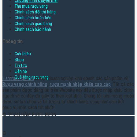
Chương trình khuyến mãi
Thu mua rượu vang
Chính sách đổi trả hàng
Chính sách hoàn tiền
Chính sách giao hàng
Chính sách bảo hành
Thông tin
Giới thiệu
Shop
Tin tức
Liên hệ
Quà tặng rượu vang
Hamruoungon.vn
là một doanh nghiệp kinh doanh các sản phẩm về
Rượu vang chính hãng
,
rượu mạnh nhập khẩu cao cấp
. Tất cả các
sản phẩm được đăng tải trên Website này đều được nhập khẩu chính
ngạch và có đầy đủ giấy tờ theo luật định. Chúng tôi luôn mong muốn
được sự lựa chọn và tin tưởng từ khách hàng, cũng như cam kết
phục vụ một cách tốt nhất!
© [2024] HẦM RƯỢU NGON
©