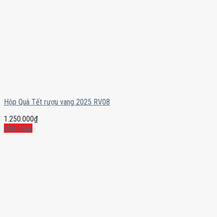
Hộp Quà Tết rượu vang 2025 RV08
1.250.000
₫
Mua ngay