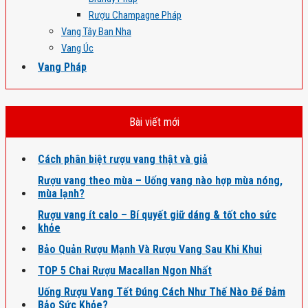
Rượu Champagne Pháp
Vang Tây Ban Nha
Vang Úc
Vang Pháp
Bài viết mới
Cách phân biệt rượu vang thật và giả
Rượu vang theo mùa – Uống vang nào hợp mùa nóng,
mùa lạnh?
Rượu vang ít calo – Bí quyết giữ dáng & tốt cho sức
khỏe
Bảo Quản Rượu Mạnh Và Rượu Vang Sau Khi Khui
TOP 5 Chai Rượu Macallan Ngon Nhất
Uống Rượu Vang Tết Đúng Cách Như Thế Nào Để Đảm
Bảo Sức Khỏe?