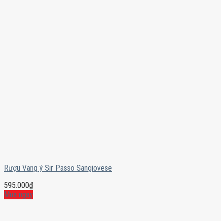
Rượu Vang ý Sir Passo Sangiovese
595.000
₫
Mua ngay