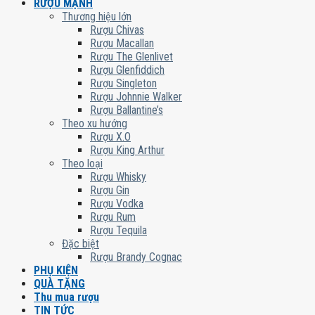
RƯỢU MẠNH
Thương hiệu lớn
Rượu Chivas
Rượu Macallan
Rượu The Glenlivet
Rượu Glenfiddich
Rượu Singleton
Rượu Johnnie Walker
Rượu Ballantine’s
Theo xu hướng
Rượu X.O
Rượu King Arthur
Theo loại
Rượu Whisky
Rượu Gin
Rượu Vodka
Rượu Rum
Rượu Tequila
Đặc biệt
Rượu Brandy Cognac
PHỤ KIỆN
QUÀ TẶNG
Thu mua rượu
TIN TỨC