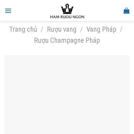
Skip
to
content
Trang chủ
/
Rượu vang
/
Vang Pháp
/
Rượu Champagne Pháp