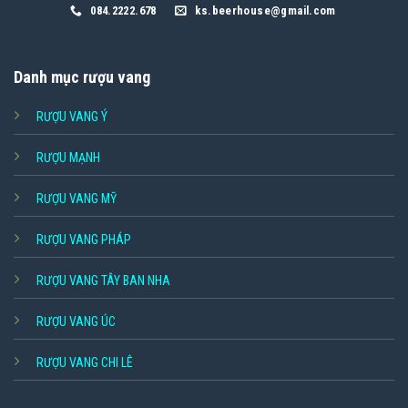
084.2222.678
ks.beerhouse@gmail.com
Danh mục rượu vang
RƯỢU VANG Ý
RƯỢU MẠNH
RƯỢU VANG MỸ
RƯỢU VANG PHÁP
RƯỢU VANG TÂY BAN NHA
RƯỢU VANG ÚC
RƯỢU VANG CHI LÊ