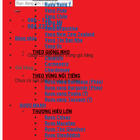
Tìm
Rượu Vang Ý
kiếm:
Vang Pháp
Vang Chile
08h - 17h
Vang Mỹ
084.2222.678
Vang Argentina
Vang New Zew Zealand
Đăng nhập
Vang Tây Ban Nha
Vang Úc
THEO GIỐNG NHO
Chưa có sản phẩm trong giỏ hàng.
Canaiolo
Carmenere
Giỏ hàng
Chardonnay
THEO VÙNG NỔI TIẾNG
Chưa có sản phẩm trong giỏ hàng.
Rượu vang Bordeaux (Pháp)
Rượu vang Burgundy (Pháp)
Rượu vang Puglia (Ý)
Rượu vang Tuscany (Ý)
RƯỢU MẠNH
THƯƠNG HIỆU LỚN
Rượu Chivas
Rượu Macallan
Rượu The Glenlivet
Rượu Glenfiddich