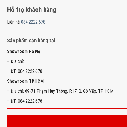
Hỗ trợ khách hàng
Liên hệ
084.2222.678
Sản phẩm sẵn hàng tại:
Showroom Hà Nội
– Địa chỉ:
– ĐT: 084.2222.678
Showroom TP.HCM
– Địa chỉ: 69-71 Phạm Huy Thông, P.17, Q. Gò Vấp, TP HCM
– ĐT: 084.2222.678