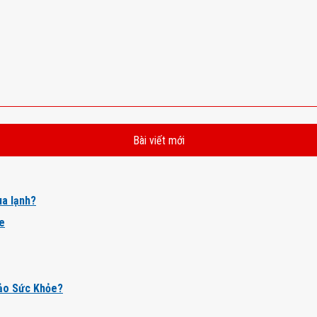
Bài viết mới
a lạnh?
ỏe
ảo Sức Khỏe?