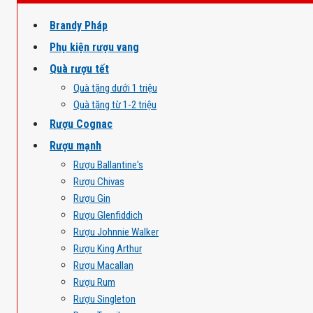
Brandy Pháp
Phụ kiện rượu vang
Quà rượu tết
Quà tặng dưới 1 triệu
Quà tặng từ 1-2 triệu
Rượu Cognac
Rượu mạnh
Rượu Ballantine's
Rượu Chivas
Rượu Gin
Rượu Glenfiddich
Rượu Johnnie Walker
Rượu King Arthur
Rượu Macallan
Rượu Rum
Rượu Singleton