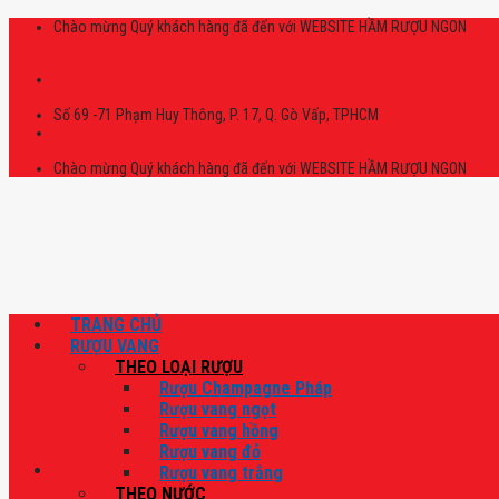
Skip
Chào mừng Quý khách hàng đã đến với WEBSITE HẦM RƯỢU NGON
to
content
Số 69 -71 Phạm Huy Thông, P. 17, Q. Gò Vấp, TPHCM
Chào mừng Quý khách hàng đã đến với WEBSITE HẦM RƯỢU NGON
TRANG CHỦ
RƯỢU VANG
THEO LOẠI RƯỢU
Rượu Champagne Pháp
Rượu vang ngọt
Rượu vang hồng
Rượu vang đỏ
Rượu vang trắng
THEO NƯỚC