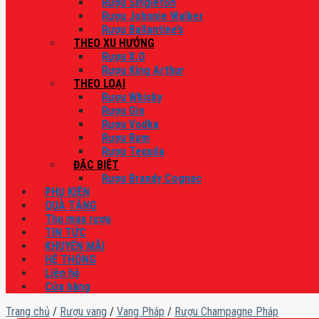
Rượu Singleton
Rượu Johnnie Walker
Rượu Ballantine’s
THEO XU HƯỚNG
Rượu X.O
Rượu King Arthur
THEO LOẠI
Rượu Whisky
Rượu Gin
Rượu Vodka
Rượu Rum
Rượu Tequila
ĐẶC BIỆT
Rượu Brandy Cognac
PHỤ KIỆN
QUÀ TẶNG
Thu mua rượu
TIN TỨC
KHUYẾN MÃI
HỆ THỐNG
Liên hệ
Cửa hàng
Trang chủ
/
Rượu vang
/
Vang Pháp
/
Rượu Champagne Pháp