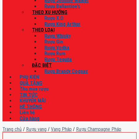
Rượu Johnnie Walker
Rượu Ballantine’s
THEO XU HƯỚNG
Rượu X.O
Rượu King Arthur
THEO LOẠI
Rượu Whisky
Rượu Gin
Rượu Vodka
Rượu Rum
Rượu Tequila
ĐẶC BIỆT
Rượu Brandy Cognac
PHỤ KIỆN
QUÀ TẶNG
Thu mua rượu
TIN TỨC
KHUYẾN MÃI
HỆ THỐNG
Liên hệ
Cửa hàng
Trang chủ
/
Rượu vang
/
Vang Pháp
/
Rượu Champagne Pháp