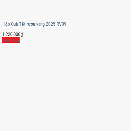
Hộp Quà Tết rượu vang 2025 RV09
1.220.000
₫
Mua ngay