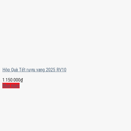
Hộp Quà Tết rượu vang 2025 RV10
1.150.000
₫
Mua ngay