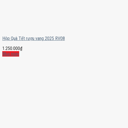
Hộp Quà Tết rượu vang 2025 RV08
1.250.000
₫
Mua ngay