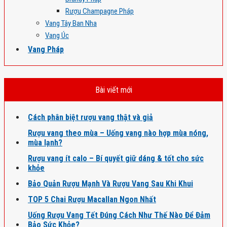
Rượu Champagne Pháp
Vang Tây Ban Nha
Vang Úc
Vang Pháp
Bài viết mới
Cách phân biệt rượu vang thật và giả
Rượu vang theo mùa – Uống vang nào hợp mùa nóng,
mùa lạnh?
Rượu vang ít calo – Bí quyết giữ dáng & tốt cho sức
khỏe
Bảo Quản Rượu Mạnh Và Rượu Vang Sau Khi Khui
TOP 5 Chai Rượu Macallan Ngon Nhất
Uống Rượu Vang Tết Đúng Cách Như Thế Nào Để Đảm
Bảo Sức Khỏe?