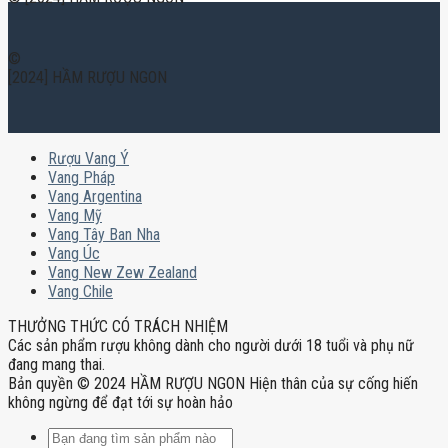
©
[2024] HẦM RƯỢU NGON
Rượu Vang Ý
Vang Pháp
Vang Argentina
Vang Mỹ
Vang Tây Ban Nha
Vang Úc
Vang New Zew Zealand
Vang Chile
THƯỞNG THỨC CÓ TRÁCH NHIỆM
Các sản phẩm rượu không dành cho người dưới 18 tuổi và phụ nữ
đang mang thai.
Bản quyền © 2024 HẦM RƯỢU NGON Hiện thân của sự cống hiến
không ngừng để đạt tới sự hoàn hảo
Tìm