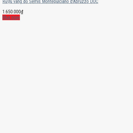
Rượu vang đỏ Semis Montepulciano d’Abruzzo DOC
1.650.000
₫
Mua ngay