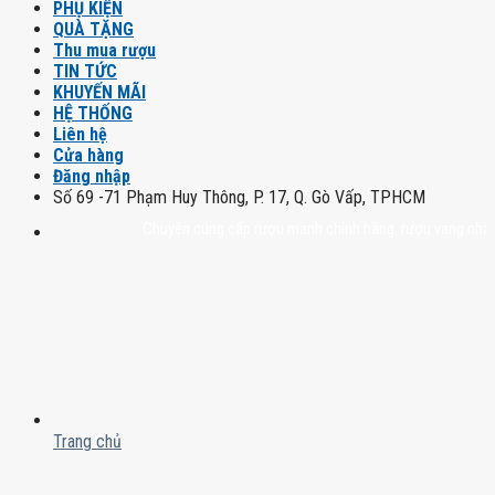
PHỤ KIỆN
QUÀ TẶNG
Thu mua rượu
TIN TỨC
KHUYẾN MÃI
HỆ THỐNG
Liên hệ
Cửa hàng
Đăng nhập
Số 69 -71 Phạm Huy Thông, P. 17, Q. Gò Vấp, TPHCM
Chuyên cung cấp rượu mạnh chính hãng, rượu vang nhập khẩu ca
Trang chủ