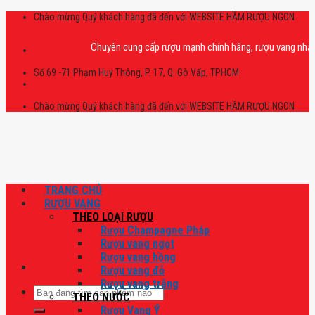
Skip
Chào mừng Quý khách hàng đã đến với WEBSITE HẦM RƯỢU NGON
to
content
Chuyên cung cấp rượu mạnh chính hãng, rượu vang nhập khẩu ca
Số 69 -71 Phạm Huy Thông, P. 17, Q. Gò Vấp, TPHCM
Chào mừng Quý khách hàng đã đến với WEBSITE HẦM RƯỢU NGON
TRANG CHỦ
RƯỢU VANG
THEO LOẠI RƯỢU
Rượu Champagne Pháp
Rượu vang ngọt
Rượu vang hồng
Rượu vang đỏ
Rượu vang trắng
Tìm
THEO NƯỚC
kiếm:
Rượu Vang Ý