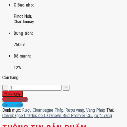
Giống nho:
Pinot Noir,
Chardonnay
Dung tích:
750ml
Độ mạnh:
12%
Còn hàng
Champagne
Charles
Mua ngay
de
Liên hệ hotline
Cazanove
Gửi tin nhắn
Brut
Danh mục:
Rượu Champagne Pháp
,
Rượu vang
,
Vang Pháp
Thẻ:
Premier
Champagne Charles de Cazanove Brut Premier Cru
,
rượu vang
Cru
số