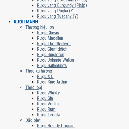
Rượu vang Burgundy (Pháp)
Rượu vang Puglia (Ý)
Rượu vang Tuscany (Ý)
RƯỢU MẠNH
Thương hiệu lớn
Rượu Chivas
Rượu Macallan
Rượu The Glenlivet
Rượu Glenfiddich
Rượu Singleton
Rượu Johnnie Walker
Rượu Ballantine’s
Theo xu hướng
Rượu X.O
Rượu King Arthur
Theo loại
Rượu Whisky
Rượu Gin
Rượu Vodka
Rượu Rum
Rượu Tequila
Đặc biệt
Rượu Brandy Cognac