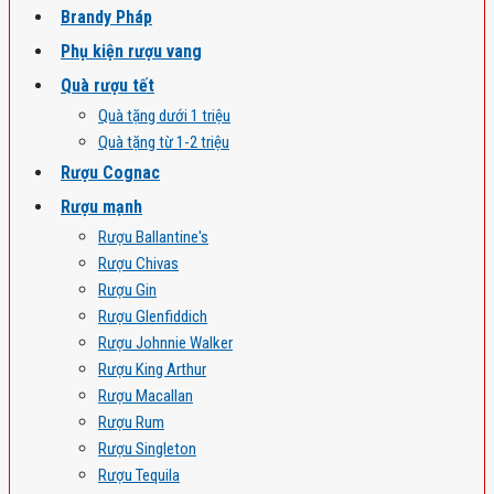
Brandy Pháp
Phụ kiện rượu vang
Quà rượu tết
Quà tặng dưới 1 triệu
Quà tặng từ 1-2 triệu
Rượu Cognac
Rượu mạnh
Rượu Ballantine's
Rượu Chivas
Rượu Gin
Rượu Glenfiddich
Rượu Johnnie Walker
Rượu King Arthur
Rượu Macallan
Rượu Rum
Rượu Singleton
Rượu Tequila