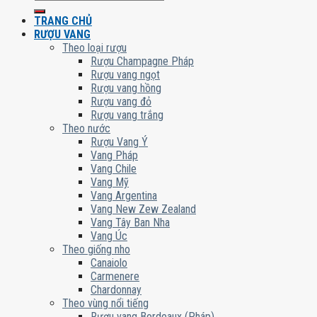
kiếm:
TRANG CHỦ
RƯỢU VANG
Theo loại rượu
Rượu Champagne Pháp
Rượu vang ngọt
Rượu vang hồng
Rượu vang đỏ
Rượu vang trắng
Theo nước
Rượu Vang Ý
Vang Pháp
Vang Chile
Vang Mỹ
Vang Argentina
Vang New Zew Zealand
Vang Tây Ban Nha
Vang Úc
Theo giống nho
Canaiolo
Carmenere
Chardonnay
Theo vùng nổi tiếng
Rượu vang Bordeaux (Pháp)