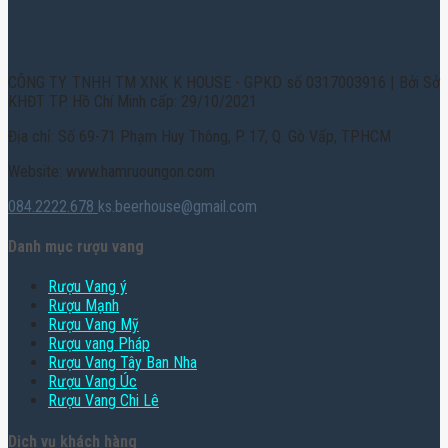
CÔNG TY TNHH TM XNK K HOUSE - GPKD số 0317003916 | Bởi Sở
KHĐT TP. Hồ Chí Minh cấp: 29/10/2021
Địa chỉ: Số 69-71 Phạm Huy Thông, P. 17, Q. Gò Vấp, TPHCM
Website: www.hamruoungon.com
084.2222.678
ks.beerhouse@gmail.com
Danh mục rượu vang
Rượu Vang ý
Rượu Mạnh
Rượu Vang Mỹ
Rượu vang Pháp
Rượu Vang Tây Ban Nha
Rượu Vang Úc
Rượu Vang Chi Lê
Dịch vụ khách hàng