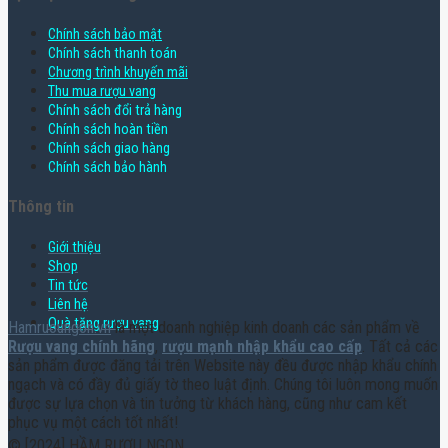
Chính sách bảo mật
Chính sách thanh toán
Chương trình khuyến mãi
Thu mua rượu vang
Chính sách đổi trả hàng
Chính sách hoàn tiền
Chính sách giao hàng
Chính sách bảo hành
Thông tin
Giới thiệu
Shop
Tin tức
Liên hệ
Quà tặng rượu vang
Hamruoungon.vn
là một doanh nghiệp kinh doanh các sản phẩm về
Rượu vang chính hãng
,
rượu mạnh nhập khẩu cao cấp
. Tất cả các
sản phẩm được đăng tải trên Website này đều được nhập khẩu chính
ngạch và có đầy đủ giấy tờ theo luật định. Chúng tôi luôn mong muốn
được sự lựa chọn và tin tưởng từ khách hàng, cũng như cam kết
phục vụ một cách tốt nhất!
© [2024] HẦM RƯỢU NGON