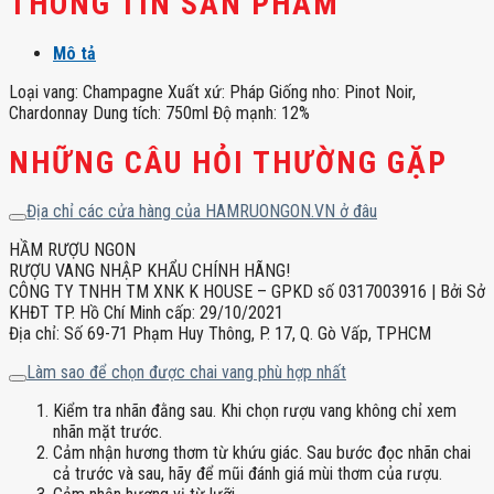
THÔNG TIN SẢN PHẨM
lượng
Mô tả
Loại vang: Champagne Xuất xứ: Pháp Giống nho: Pinot Noir,
Chardonnay Dung tích: 750ml Độ mạnh: 12%
NHỮNG CÂU HỎI THƯỜNG GẶP
Địa chỉ các cửa hàng của HAMRUONGON.VN ở đâu
HẦM RƯỢU NGON
RƯỢU VANG NHẬP KHẨU CHÍNH HÃNG!
CÔNG TY TNHH TM XNK K HOUSE – GPKD số 0317003916 | Bởi Sở
KHĐT TP. Hồ Chí Minh cấp: 29/10/2021
Địa chỉ: Số 69-71 Phạm Huy Thông, P. 17, Q. Gò Vấp, TPHCM
Làm sao để chọn được chai vang phù hợp nhất
Kiểm tra nhãn đằng sau. Khi chọn rượu vang không chỉ xem
nhãn mặt trước.
Cảm nhận hương thơm từ khứu giác. Sau bước đọc nhãn chai
cả trước và sau, hãy để mũi đánh giá mùi thơm của rượu.