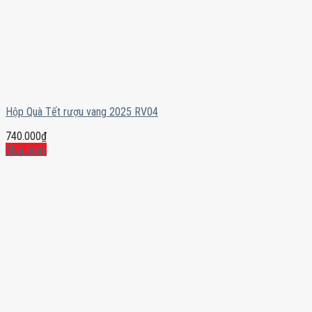
Hộp Quà Tết rượu vang 2025 RV04
740.000
₫
Mua ngay