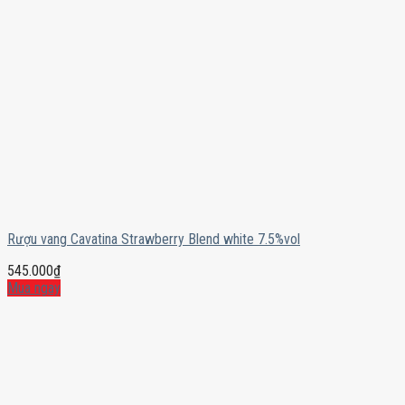
Rượu vang Cavatina Strawberry Blend white 7.5%vol
545.000
₫
Mua ngay