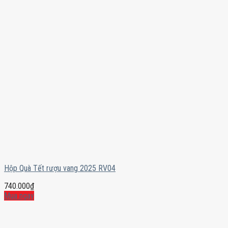
Hộp Quà Tết rượu vang 2025 RV04
740.000
₫
Mua ngay