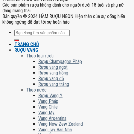
Các sản phẩm rượu không dành cho người dưới 18 tuổi và phụ nữ
đang mang thai.
Bản quyền © 2024 HẦM RƯỢU NGON Hiện thân của sự cống hiến
không ngừng để đạt tới sự hoàn hảo
Tìm
kiếm:
TRANG CHỦ
RƯỢU VANG
Theo loại rượu
Rượu Champagne Pháp
Rượu vang ngọt
Rượu vang hồng
Rượu vang đỏ
Rượu vang trắng
Theo nước
Rượu Vang Ý
Vang Pháp
Vang Chile
Vang Mỹ
Vang Argentina
Vang New Zew Zealand
Vang Tây Ban Nha