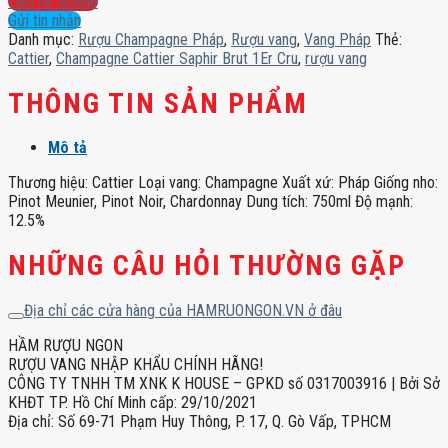
Liên hệ hotline
Brut
Gửi tin nhắn
1Er
Danh mục:
Rượu Champagne Pháp
,
Rượu vang
,
Vang Pháp
Thẻ:
Cru
Cattier
,
Champagne Cattier Saphir Brut 1Er Cru
,
rượu vang
số
lượng
THÔNG TIN SẢN PHẨM
Mô tả
Thương hiệu: Cattier Loại vang: Champagne Xuất xứ: Pháp Giống nho:
Pinot Meunier, Pinot Noir, Chardonnay Dung tích: 750ml Độ mạnh:
12.5%
NHỮNG CÂU HỎI THƯỜNG GẶP
Địa chỉ các cửa hàng của HAMRUONGON.VN ở đâu
HẦM RƯỢU NGON
RƯỢU VANG NHẬP KHẨU CHÍNH HÃNG!
CÔNG TY TNHH TM XNK K HOUSE – GPKD số 0317003916 | Bởi Sở
KHĐT TP. Hồ Chí Minh cấp: 29/10/2021
Địa chỉ: Số 69-71 Phạm Huy Thông, P. 17, Q. Gò Vấp, TPHCM