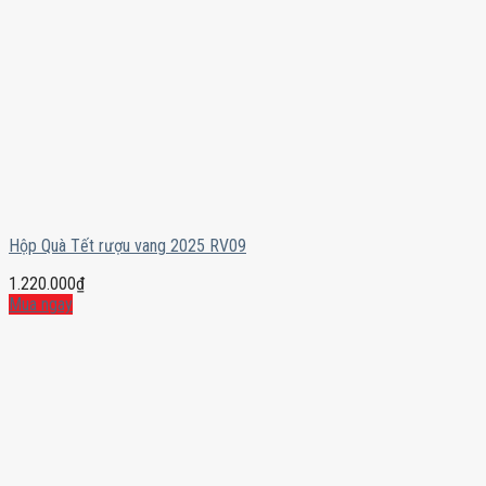
Hộp Quà Tết rượu vang 2025 RV09
1.220.000
₫
Mua ngay