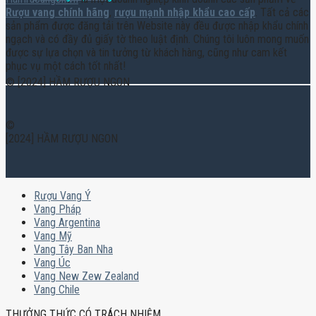
Rượu vang chính hãng
,
rượu mạnh nhập khẩu cao cấp
. Tất cả các
sản phẩm được đăng tải trên Website này đều được nhập khẩu chính
ngạch và có đầy đủ giấy tờ theo luật định. Chúng tôi luôn mong muốn
được sự lựa chọn và tin tưởng từ khách hàng, cũng như cam kết
phục vụ một cách tốt nhất!
© [2024] HẦM RƯỢU NGON
©
[2024] HẦM RƯỢU NGON
Rượu Vang Ý
Vang Pháp
Vang Argentina
Vang Mỹ
Vang Tây Ban Nha
Vang Úc
Vang New Zew Zealand
Vang Chile
THƯỞNG THỨC CÓ TRÁCH NHIỆM