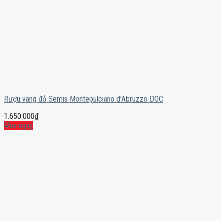
Rượu vang đỏ Semis Montepulciano d’Abruzzo DOC
1.650.000
₫
Mua ngay