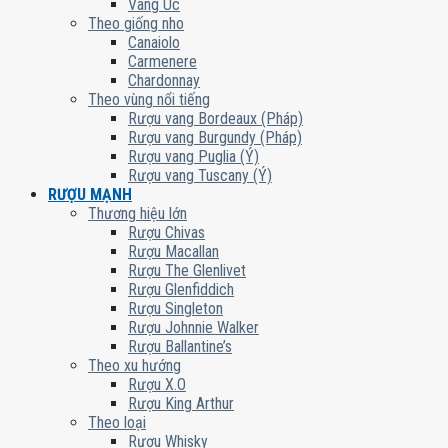
Vang Úc
Theo giống nho
Canaiolo
Carmenere
Chardonnay
Theo vùng nổi tiếng
Rượu vang Bordeaux (Pháp)
Rượu vang Burgundy (Pháp)
Rượu vang Puglia (Ý)
Rượu vang Tuscany (Ý)
RƯỢU MẠNH
Thương hiệu lớn
Rượu Chivas
Rượu Macallan
Rượu The Glenlivet
Rượu Glenfiddich
Rượu Singleton
Rượu Johnnie Walker
Rượu Ballantine’s
Theo xu hướng
Rượu X.O
Rượu King Arthur
Theo loại
Rượu Whisky