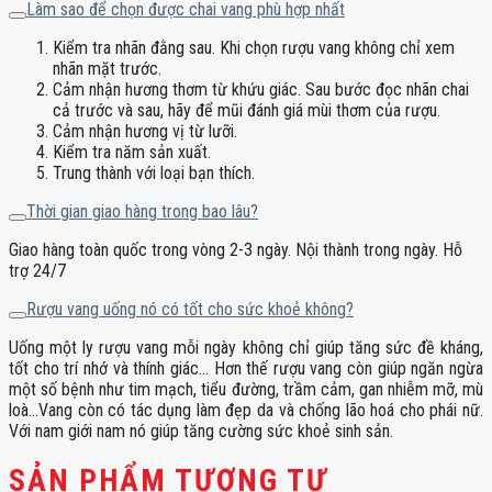
Làm sao để chọn được chai vang phù hợp nhất
Kiểm tra nhãn đằng sau. Khi chọn rượu vang không chỉ xem
nhãn mặt trước.
Cảm nhận hương thơm từ khứu giác. Sau bước đọc nhãn chai
cả trước và sau, hãy để mũi đánh giá mùi thơm của rượu.
Cảm nhận hương vị từ lưỡi.
Kiểm tra năm sản xuất.
Trung thành với loại bạn thích.
Thời gian giao hàng trong bao lâu?
Giao hàng toàn quốc trong vòng 2-3 ngày. Nội thành trong ngày. Hỗ
trợ 24/7
Rượu vang uống nó có tốt cho sức khoẻ không?
Uống một ly rượu vang mỗi ngày không chỉ giúp tăng sức đề kháng,
tốt cho trí nhớ và thính giác… Hơn thế rượu vang còn giúp ngăn ngừa
một số bệnh như tim mạch, tiểu đường, trầm cảm, gan nhiễm mỡ, mù
loà…Vang còn có tác dụng làm đẹp da và chống lão hoá cho phái nữ.
Với nam giới nam nó giúp tăng cường sức khoẻ sinh sản.
SẢN PHẨM TƯƠNG TỰ