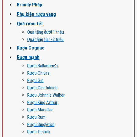
Brandy Pháp
Phụ kiện rượu vang
Quà rượu tết
Quà tặng dưới 1 triệu
Quà tặng từ 1-2 triệu
Rượu Cognac
Rượu mạnh
Rượu Ballantine's
Rượu Chivas
Rượu Gin
Rượu Glenfiddich
Rượu Johnnie Walker
Rượu King Arthur
Rượu Macallan
Rượu Rum
Rượu Singleton
Rượu Tequila