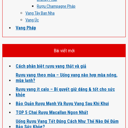
Rượu Champagne Pháp
Vang Tây Ban Nha
Vang Úc
Vang Pháp
Bài viết mới
Cách phân biệt rượu vang thật và giả
Rượu vang theo mùa – Uống vang nào hợp mùa nóng,
mùa lạnh?
Rượu vang ít calo – Bí quyết giữ dáng & tốt cho sức
khỏe
Bảo Quản Rượu Mạnh Và Rượu Vang Sau Khi Khui
TOP 5 Chai Rượu Macallan Ngon Nhất
Uống Rượu Vang Tết Đúng Cách Như Thế Nào Để Đảm
Bảo Sức Khỏe?