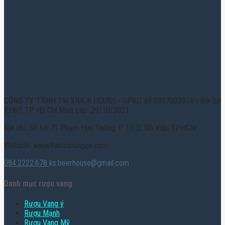
CÔNG TY TNHH TM XNK K HOUSE - GPKD số 0317003916 | Bởi Sở
KHĐT TP. Hồ Chí Minh cấp: 29/10/2021
Địa chỉ: Số 69-71 Phạm Huy Thông, P. 17, Q. Gò Vấp, TPHCM
Website: www.hamruoungon.com
084.2222.678
ks.beerhouse@gmail.com
Danh mục rượu vang
Rượu Vang ý
Rượu Mạnh
Rượu Vang Mỹ