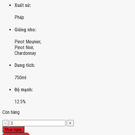
Xuất xứ:
Pháp
Giống nho:
Pinot Meunier,
Pinot Noir,
Chardonnay
Dung tích:
750ml
Độ mạnh:
12.5%
Còn hàng
Champagne
Cattier
Mua ngay
Saphir