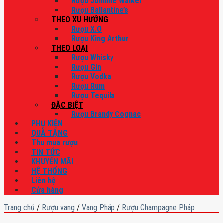
Rượu Johnnie Walker
Rượu Ballantine’s
THEO XU HƯỚNG
Rượu X.O
Rượu King Arthur
THEO LOẠI
Rượu Whisky
Rượu Gin
Rượu Vodka
Rượu Rum
Rượu Tequila
ĐẶC BIỆT
Rượu Brandy Cognac
PHỤ KIỆN
QUÀ TẶNG
Thu mua rượu
TIN TỨC
KHUYẾN MÃI
HỆ THỐNG
Liên hệ
Cửa hàng
Trang chủ
/
Rượu vang
/
Vang Pháp
/
Rượu Champagne Pháp