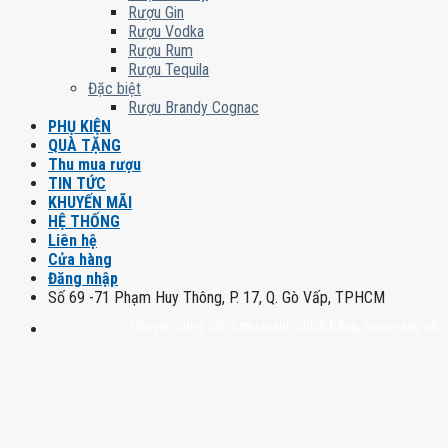
Rượu Gin
Rượu Vodka
Rượu Rum
Rượu Tequila
Đặc biệt
Rượu Brandy Cognac
PHỤ KIỆN
QUÀ TẶNG
Thu mua rượu
TIN TỨC
KHUYẾN MÃI
HỆ THỐNG
Liên hệ
Cửa hàng
Đăng nhập
Số 69 -71 Phạm Huy Thông, P. 17, Q. Gò Vấp, TPHCM
Chuyên cung cấp rượu mạnh chính hãng, rượu vang nhập khẩu ca