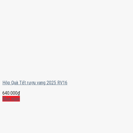
Hộp Quà Tết rượu vang 2025 RV16
640.000
₫
Mua ngay