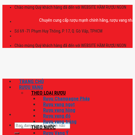
Skip
Chào mừng Quý khách hàng đã đến với WEBSITE HẦM RƯỢU NGON
to
content
Chuyên cung cấp rượu mạnh chính hãng, rượu vang nhập khẩu ca
Số 69 -71 Phạm Huy Thông, P. 17, Q. Gò Vấp, TPHCM
Chào mừng Quý khách hàng đã đến với WEBSITE HẦM RƯỢU NGON
TRANG CHỦ
RƯỢU VANG
THEO LOẠI RƯỢU
Rượu Champagne Pháp
Rượu vang ngọt
Rượu vang hồng
Rượu vang đỏ
Rượu vang trắng
Tìm
THEO NƯỚC
kiếm:
Rượu Vang Ý