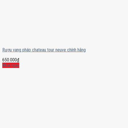
Rượu vang pháp chateau tour neuve chính hãng
650.000
₫
Mua ngay