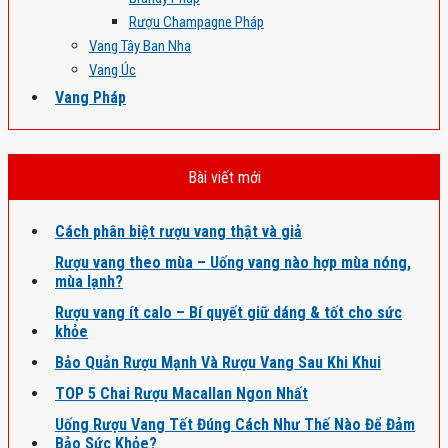
Rượu Champagne Pháp
Vang Tây Ban Nha
Vang Úc
Vang Pháp
Bài viết mới
Cách phân biệt rượu vang thật và giả
Rượu vang theo mùa – Uống vang nào hợp mùa nóng,
mùa lạnh?
Rượu vang ít calo – Bí quyết giữ dáng & tốt cho sức
khỏe
Bảo Quản Rượu Mạnh Và Rượu Vang Sau Khi Khui
TOP 5 Chai Rượu Macallan Ngon Nhất
Uống Rượu Vang Tết Đúng Cách Như Thế Nào Để Đảm
Bảo Sức Khỏe?