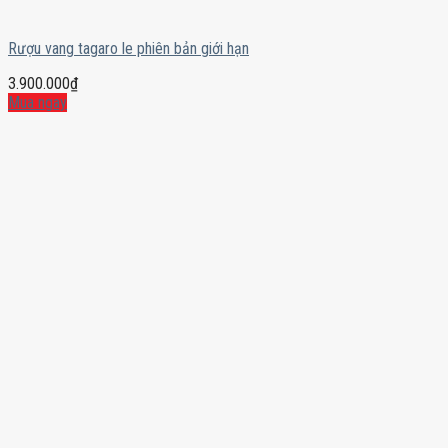
Rượu vang tagaro le phiên bản giới hạn
3.900.000
₫
Mua ngay