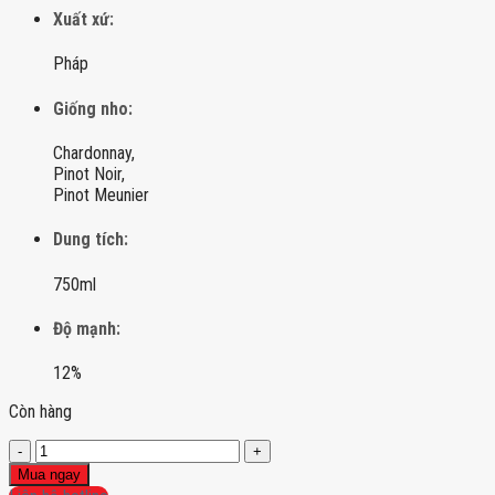
Xuất xứ:
Pháp
Giống nho:
Chardonnay,
Pinot Noir,
Pinot Meunier
Dung tích:
750ml
Độ mạnh:
12%
Còn hàng
Champagne
Canard
Mua ngay
Duchene