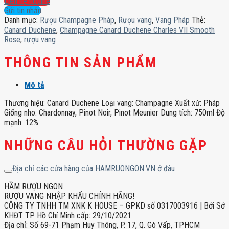
Liên hệ hotline
Charles
Gửi tin nhắn
VII
Danh mục:
Rượu Champagne Pháp
,
Rượu vang
,
Vang Pháp
Thẻ:
Smooth
Canard Duchene
,
Champagne Canard Duchene Charles VII Smooth
Rose
Rose
,
rượu vang
số
lượng
THÔNG TIN SẢN PHẨM
Mô tả
Thương hiệu: Canard Duchene Loại vang: Champagne Xuất xứ: Pháp
Giống nho: Chardonnay, Pinot Noir, Pinot Meunier Dung tích: 750ml Độ
mạnh: 12%
NHỮNG CÂU HỎI THƯỜNG GẶP
Địa chỉ các cửa hàng của HAMRUONGON.VN ở đâu
HẦM RƯỢU NGON
RƯỢU VANG NHẬP KHẨU CHÍNH HÃNG!
CÔNG TY TNHH TM XNK K HOUSE – GPKD số 0317003916 | Bởi Sở
KHĐT TP. Hồ Chí Minh cấp: 29/10/2021
Địa chỉ: Số 69-71 Phạm Huy Thông, P. 17, Q. Gò Vấp, TPHCM