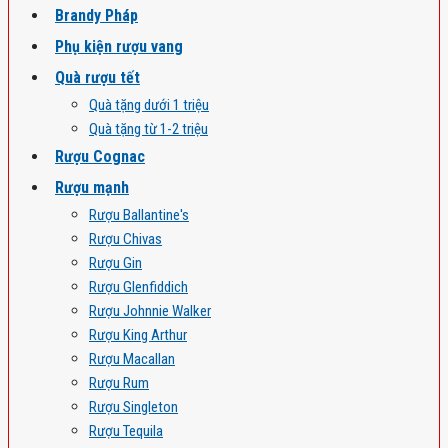
Brandy Pháp
Phụ kiện rượu vang
Quà rượu tết
Quà tặng dưới 1 triệu
Quà tặng từ 1-2 triệu
Rượu Cognac
Rượu mạnh
Rượu Ballantine's
Rượu Chivas
Rượu Gin
Rượu Glenfiddich
Rượu Johnnie Walker
Rượu King Arthur
Rượu Macallan
Rượu Rum
Rượu Singleton
Rượu Tequila