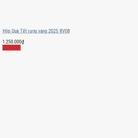
Hộp Quà Tết rượu vang 2025 RV08
1.250.000
₫
Mua ngay