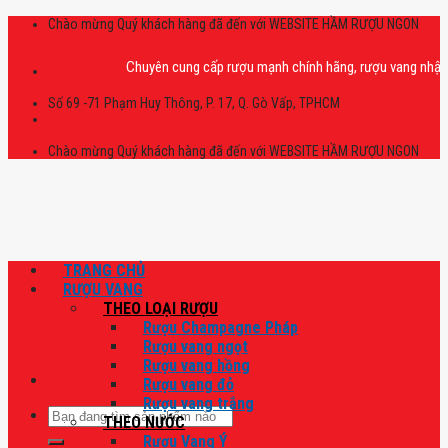
Skip
Chào mừng Quý khách hàng đã đến với WEBSITE HẦM RƯỢU NGON
to
content
Chuyên cung cấp rượu mạnh chính hãng, rượu vang nhập khẩu cao
Số 69 -71 Phạm Huy Thông, P. 17, Q. Gò Vấp, TPHCM
Chào mừng Quý khách hàng đã đến với WEBSITE HẦM RƯỢU NGON
TRANG CHỦ
RƯỢU VANG
THEO LOẠI RƯỢU
Rượu Champagne Pháp
Rượu vang ngọt
Rượu vang hồng
Rượu vang đỏ
Rượu vang trắng
Tìm
THEO NƯỚC
kiếm:
Rượu Vang Ý