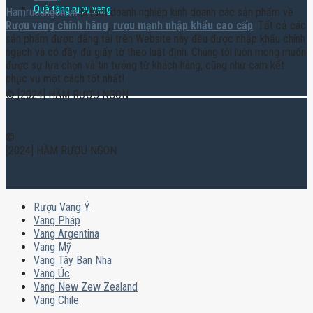
Quà tặng rượu vang
Hamruoungon.vn
là một doanh nghiệp kinh doanh các sản phẩm về
Rượu vang chính hãng
,
rượu mạnh nhập khẩu cao cấp
. Tất cả các
sản phẩm được đăng tải trên Website này đều được nhập khẩu chính
ngạch và có đầy đủ giấy tờ theo luật định. Chúng tôi luôn mong muốn
được sự lựa chọn và tin tưởng từ khách hàng, cũng như cam kết
phục vụ một cách tốt nhất!
© [2024] HẦM RƯỢU NGON
©
[2024] HẦM RƯỢU NGON
Rượu Vang Ý
Vang Pháp
Vang Argentina
Vang Mỹ
Vang Tây Ban Nha
Vang Úc
Vang New Zew Zealand
Vang Chile