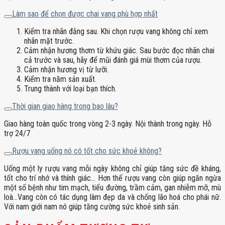
Làm sao để chọn được chai vang phù hợp nhất
Kiểm tra nhãn đằng sau. Khi chọn rượu vang không chỉ xem
nhãn mặt trước.
Cảm nhận hương thơm từ khứu giác. Sau bước đọc nhãn chai
cả trước và sau, hãy để mũi đánh giá mùi thơm của rượu.
Cảm nhận hương vị từ lưỡi.
Kiểm tra năm sản xuất.
Trung thành với loại bạn thích.
Thời gian giao hàng trong bao lâu?
Giao hàng toàn quốc trong vòng 2-3 ngày. Nội thành trong ngày. Hỗ
trợ 24/7
Rượu vang uống nó có tốt cho sức khoẻ không?
Uống một ly rượu vang mỗi ngày không chỉ giúp tăng sức đề kháng,
tốt cho trí nhớ và thính giác… Hơn thế rượu vang còn giúp ngăn ngừa
một số bệnh như tim mạch, tiểu đường, trầm cảm, gan nhiễm mỡ, mù
loà…Vang còn có tác dụng làm đẹp da và chống lão hoá cho phái nữ.
Với nam giới nam nó giúp tăng cường sức khoẻ sinh sản.