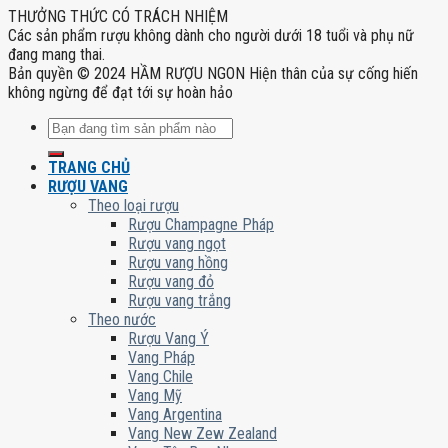
THƯỞNG THỨC CÓ TRÁCH NHIỆM
Các sản phẩm rượu không dành cho người dưới 18 tuổi và phụ nữ
đang mang thai.
Bản quyền © 2024 HẦM RƯỢU NGON Hiện thân của sự cống hiến
không ngừng để đạt tới sự hoàn hảo
Tìm
kiếm:
TRANG CHỦ
RƯỢU VANG
Theo loại rượu
Rượu Champagne Pháp
Rượu vang ngọt
Rượu vang hồng
Rượu vang đỏ
Rượu vang trắng
Theo nước
Rượu Vang Ý
Vang Pháp
Vang Chile
Vang Mỹ
Vang Argentina
Vang New Zew Zealand