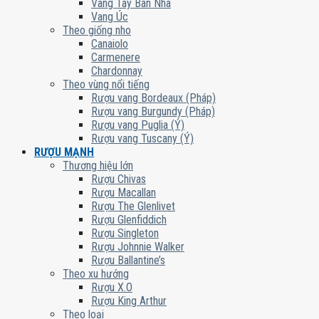
Vang Tây Ban Nha
Vang Úc
Theo giống nho
Canaiolo
Carmenere
Chardonnay
Theo vùng nổi tiếng
Rượu vang Bordeaux (Pháp)
Rượu vang Burgundy (Pháp)
Rượu vang Puglia (Ý)
Rượu vang Tuscany (Ý)
RƯỢU MẠNH
Thương hiệu lớn
Rượu Chivas
Rượu Macallan
Rượu The Glenlivet
Rượu Glenfiddich
Rượu Singleton
Rượu Johnnie Walker
Rượu Ballantine’s
Theo xu hướng
Rượu X.O
Rượu King Arthur
Theo loại