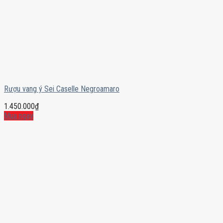
Rượu vang ý Sei Caselle Negroamaro
1.450.000
₫
Mua ngay