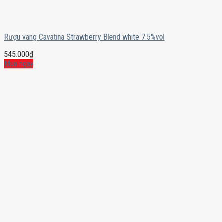
Rượu vang Cavatina Strawberry Blend white 7.5%vol
545.000
₫
Mua ngay