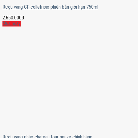
Rượu vang CF collefrisio phiên bản giới hạn 750ml
2.650.000
₫
Mua ngay
Rượu vang pháp chateau tour neuve chính hãng