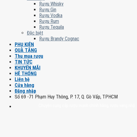
Rượu Whisky
Rượu Gin
Rượu Vodka
Rượu Rum
Rượu Tequila
Đặc biệt
Rượu Brandy Cognac
PHỤ KIỆN
QUÀ TẶNG
Thu mua rượu
TIN TỨC
KHUYẾN MÃI
HỆ THỐNG
Liên hệ
Cửa hàng
Đăng nhập
Số 69 -71 Phạm Huy Thông, P. 17, Q. Gò Vấp, TPHCM
Chuyên cung cấp rượu mạnh chính hãng, rượu vang nhập khẩu cao