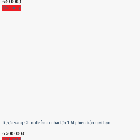
640.000
₫
Mua ngay
Rượu vang CF collefrisio chai lớn 1.5l phiên bản giới hạn
6.500.000
₫
Mua ngay