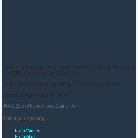
CÔNG TY TNHH TM XNK K HOUSE - GPKD số 0317003916 | Bởi Sở
KHĐT TP. Hồ Chí Minh cấp: 29/10/2021
Địa chỉ: Số 69-71 Phạm Huy Thông, P. 17, Q. Gò Vấp, TPHCM
Website: www.hamruoungon.com
084.2222.678
ks.beerhouse@gmail.com
Danh mục rượu vang
Rượu Vang ý
Rượu Mạnh