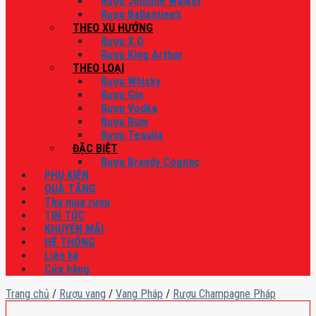
Rượu Johnnie Walker
Rượu Ballantine’s
THEO XU HƯỚNG
Rượu X.O
Rượu King Arthur
THEO LOẠI
Rượu Whisky
Rượu Gin
Rượu Vodka
Rượu Rum
Rượu Tequila
ĐẶC BIỆT
Rượu Brandy Cognac
PHỤ KIỆN
QUÀ TẶNG
Thu mua rượu
TIN TỨC
KHUYẾN MÃI
HỆ THỐNG
Liên hệ
Cửa hàng
Trang chủ
/
Rượu vang
/
Vang Pháp
/
Rượu Champagne Pháp