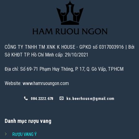
CÔNG TY TNHH TM XNK K HOUSE - GPKD số 0317003916 | Bởi
Sở KHĐT TP. Hồ Chí Minh cấp: 29/10/2021
Địa chỉ: Số 69-71 Phạm Huy Thông, P. 17, Q. Gò Vấp, TPHCM
Website: www.hamruoungon.com
084.2222.678
ks.beerhouse@gmail.com
Danh mục rượu vang
RƯỢU VANG Ý