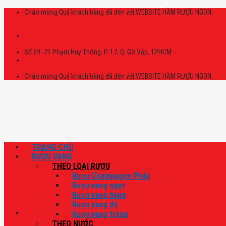
Skip
Chào mừng Quý khách hàng đã đến với WEBSITE HẦM RƯỢU NGON
to
content
Số 69 -71 Phạm Huy Thông, P. 17, Q. Gò Vấp, TPHCM
Chào mừng Quý khách hàng đã đến với WEBSITE HẦM RƯỢU NGON
TRANG CHỦ
RƯỢU VANG
THEO LOẠI RƯỢU
Rượu Champagne Pháp
Rượu vang ngọt
Rượu vang hồng
Rượu vang đỏ
Rượu vang trắng
THEO NƯỚC