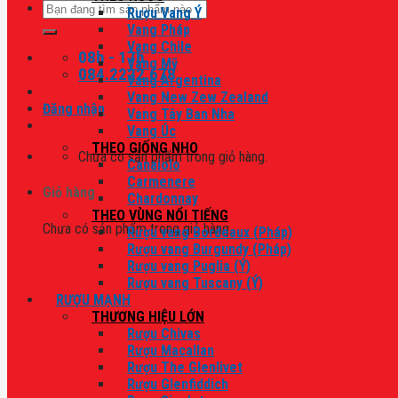
Tìm
Rượu Vang Ý
kiếm:
Vang Pháp
Vang Chile
08h - 17h
Vang Mỹ
084.2222.678
Vang Argentina
Vang New Zew Zealand
Đăng nhập
Vang Tây Ban Nha
Vang Úc
THEO GIỐNG NHO
Chưa có sản phẩm trong giỏ hàng.
Canaiolo
Carmenere
Giỏ hàng
Chardonnay
THEO VÙNG NỔI TIẾNG
Chưa có sản phẩm trong giỏ hàng.
Rượu vang Bordeaux (Pháp)
Rượu vang Burgundy (Pháp)
Rượu vang Puglia (Ý)
Rượu vang Tuscany (Ý)
RƯỢU MẠNH
THƯƠNG HIỆU LỚN
Rượu Chivas
Rượu Macallan
Rượu The Glenlivet
Rượu Glenfiddich