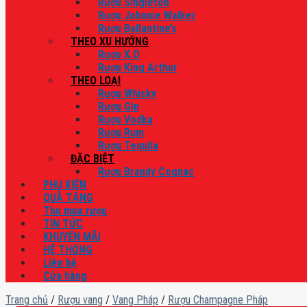
Rượu Singleton
Rượu Johnnie Walker
Rượu Ballantine’s
THEO XU HƯỚNG
Rượu X.O
Rượu King Arthur
THEO LOẠI
Rượu Whisky
Rượu Gin
Rượu Vodka
Rượu Rum
Rượu Tequila
ĐẶC BIỆT
Rượu Brandy Cognac
PHỤ KIỆN
QUÀ TẶNG
Thu mua rượu
TIN TỨC
KHUYẾN MÃI
HỆ THỐNG
Liên hệ
Cửa hàng
Trang chủ
/
Rượu vang
/
Vang Pháp
/
Rượu Champagne Pháp