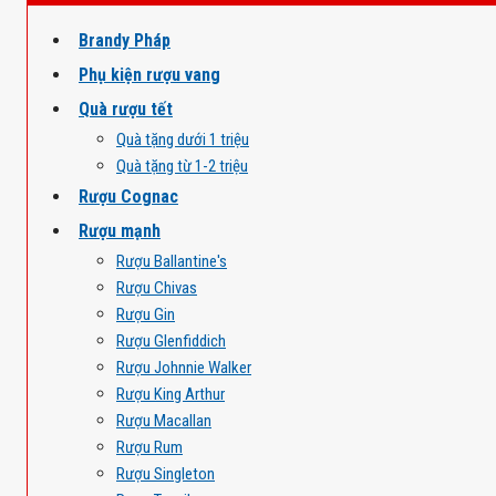
Brandy Pháp
Phụ kiện rượu vang
Quà rượu tết
Quà tặng dưới 1 triệu
Quà tặng từ 1-2 triệu
Rượu Cognac
Rượu mạnh
Rượu Ballantine's
Rượu Chivas
Rượu Gin
Rượu Glenfiddich
Rượu Johnnie Walker
Rượu King Arthur
Rượu Macallan
Rượu Rum
Rượu Singleton