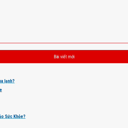
Bài viết mới
a lạnh?
ỏe
ảo Sức Khỏe?