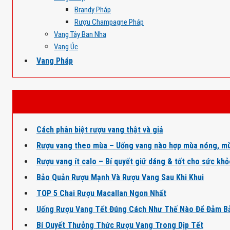
Brandy Pháp
Rượu Champagne Pháp
Vang Tây Ban Nha
Vang Úc
Vang Pháp
Cách phân biệt rượu vang thật và giả
Rượu vang theo mùa – Uống vang nào hợp mùa nóng, mù
Rượu vang ít calo – Bí quyết giữ dáng & tốt cho sức kh
Bảo Quản Rượu Mạnh Và Rượu Vang Sau Khi Khui
TOP 5 Chai Rượu Macallan Ngon Nhất
Uống Rượu Vang Tết Đúng Cách Như Thế Nào Để Đảm B
Bí Quyết Thưởng Thức Rượu Vang Trong Dịp Tết