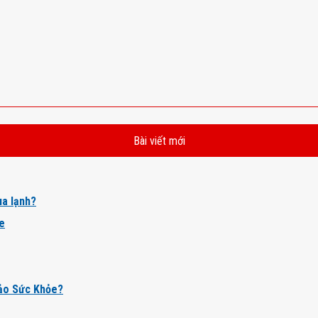
Bài viết mới
a lạnh?
ỏe
ảo Sức Khỏe?