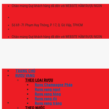
Skip
Chào mừng Quý khách hàng đã đến với WEBSITE HẦM RƯỢU NGON
to
content
Số 69 -71 Phạm Huy Thông, P. 17, Q. Gò Vấp, TPHCM
Chào mừng Quý khách hàng đã đến với WEBSITE HẦM RƯỢU NGON
TRANG CHỦ
RƯỢU VANG
THEO LOẠI RƯỢU
Rượu Champagne Pháp
Rượu vang ngọt
Rượu vang hồng
Rượu vang đỏ
Rượu vang trắng
THEO NƯỚC