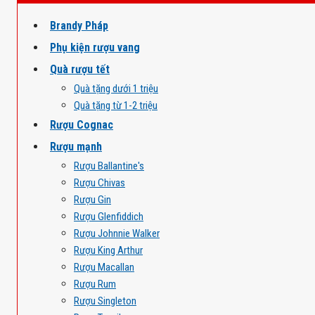
Brandy Pháp
Phụ kiện rượu vang
Quà rượu tết
Quà tặng dưới 1 triệu
Quà tặng từ 1-2 triệu
Rượu Cognac
Rượu mạnh
Rượu Ballantine's
Rượu Chivas
Rượu Gin
Rượu Glenfiddich
Rượu Johnnie Walker
Rượu King Arthur
Rượu Macallan
Rượu Rum
Rượu Singleton