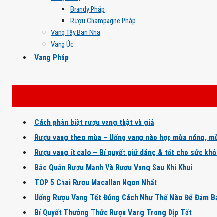
Brandy Pháp
Rượu Champagne Pháp
Vang Tây Ban Nha
Vang Úc
Vang Pháp
Cách phân biệt rượu vang thật và giả
Rượu vang theo mùa – Uống vang nào hợp mùa nóng, mù
Rượu vang ít calo – Bí quyết giữ dáng & tốt cho sức kh
Bảo Quản Rượu Mạnh Và Rượu Vang Sau Khi Khui
TOP 5 Chai Rượu Macallan Ngon Nhất
Uống Rượu Vang Tết Đúng Cách Như Thế Nào Để Đảm B
Bí Quyết Thưởng Thức Rượu Vang Trong Dịp Tết