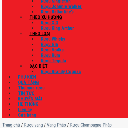
Rượu Singleton
Rượu Johnnie Walker
Rượu Ballantine’s
THEO XU HƯỚNG
Rượu X.O
Rượu King Arthur
THEO LOẠI
Rượu Whisky
Rượu Gin
Rượu Vodka
Rượu Rum
Rượu Tequila
ĐẶC BIỆT
Rượu Brandy Cognac
PHỤ KIỆN
QUÀ TẶNG
Thu mua rượu
TIN TỨC
KHUYẾN MÃI
HỆ THỐNG
Liên hệ
Cửa hàng
Trang chủ
/
Rượu vang
/
Vang Pháp
/
Rượu Champagne Pháp