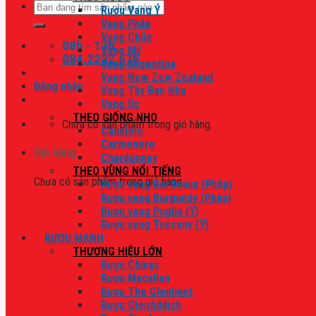
Tìm
Rượu Vang Ý
kiếm:
Vang Pháp
Vang Chile
08h - 17h
Vang Mỹ
084.2222.678
Vang Argentina
Vang New Zew Zealand
Đăng nhập
Vang Tây Ban Nha
Vang Úc
THEO GIỐNG NHO
Chưa có sản phẩm trong giỏ hàng.
Canaiolo
Carmenere
Giỏ hàng
Chardonnay
THEO VÙNG NỔI TIẾNG
Chưa có sản phẩm trong giỏ hàng.
Rượu vang Bordeaux (Pháp)
Rượu vang Burgundy (Pháp)
Rượu vang Puglia (Ý)
Rượu vang Tuscany (Ý)
RƯỢU MẠNH
THƯƠNG HIỆU LỚN
Rượu Chivas
Rượu Macallan
Rượu The Glenlivet
Rượu Glenfiddich