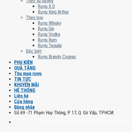
Theo xu hướng
Rượu X.O
Rượu King Arthur
Theo loại
Rượu Whisky
Rượu Gin
Rượu Vodka
Rượu Rum
Rượu Tequila
Đặc biệt
Rượu Brandy Cognac
PHỤ KIỆN
QUÀ TẶNG
Thu mua rượu
TIN TỨC
KHUYẾN MÃI
HỆ THỐNG
Liên hệ
Cửa hàng
Đăng nhập
Số 69 -71 Phạm Huy Thông, P. 17, Q. Gò Vấp, TPHCM
Chuyên cung cấp rượu mạnh chính hãng, rượu vang nhập khẩu ca