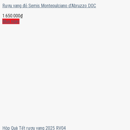
Rượu vang đỏ Semis Montepulciano d’Abruzzo DOC
1.650.000
₫
Mua ngay
Hộp Quà Tết rượu vang 2025 RV04