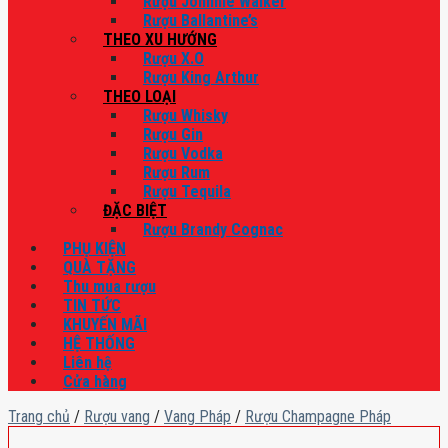
Rượu Johnnie Walker
Rượu Ballantine’s
THEO XU HƯỚNG
Rượu X.O
Rượu King Arthur
THEO LOẠI
Rượu Whisky
Rượu Gin
Rượu Vodka
Rượu Rum
Rượu Tequila
ĐẶC BIỆT
Rượu Brandy Cognac
PHỤ KIỆN
QUÀ TẶNG
Thu mua rượu
TIN TỨC
KHUYẾN MÃI
HỆ THỐNG
Liên hệ
Cửa hàng
Trang chủ
/
Rượu vang
/
Vang Pháp
/
Rượu Champagne Pháp