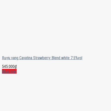
Rượu vang Cavatina Strawberry Blend white 7.5%vol
545.000
₫
Mua ngay