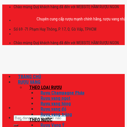
Skip
Chào mừng Quý khách hàng đã đến với WEBSITE HẦM RƯỢU NGON
to
content
Chuyên cung cấp rượu mạnh chính hãng, rượu vang nhập khẩu ca
Số 69 -71 Phạm Huy Thông, P. 17, Q. Gò Vấp, TPHCM
Chào mừng Quý khách hàng đã đến với WEBSITE HẦM RƯỢU NGON
TRANG CHỦ
RƯỢU VANG
THEO LOẠI RƯỢU
Rượu Champagne Pháp
Rượu vang ngọt
Rượu vang hồng
Rượu vang đỏ
Rượu vang trắng
Tìm
THEO NƯỚC
kiếm:
Rượu Vang Ý