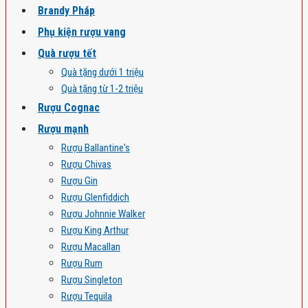
Brandy Pháp
Phụ kiện rượu vang
Quà rượu tết
Quà tặng dưới 1 triệu
Quà tặng từ 1-2 triệu
Rượu Cognac
Rượu mạnh
Rượu Ballantine's
Rượu Chivas
Rượu Gin
Rượu Glenfiddich
Rượu Johnnie Walker
Rượu King Arthur
Rượu Macallan
Rượu Rum
Rượu Singleton
Rượu Tequila