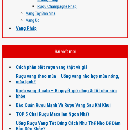
Rượu Champagne Pháp
Vang Tây Ban Nha
Vang Úc
Vang Pháp
Bài viết mới
Cách phân biệt rượu vang thật và giả
Rượu vang theo mùa – Uống vang nào hợp mùa nóng,
mùa lạnh?
Rượu vang ít calo – Bí quyết giữ dáng & tốt cho sức
khỏe
Bảo Quản Rượu Mạnh Và Rượu Vang Sau Khi Khui
TOP 5 Chai Rượu Macallan Ngon Nhất
Uống Rượu Vang Tết Đúng Cách Như Thế Nào Để Đảm
Bảo Sức Khỏe?