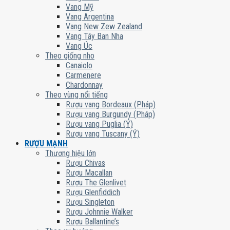
Vang Mỹ
Vang Argentina
Vang New Zew Zealand
Vang Tây Ban Nha
Vang Úc
Theo giống nho
Canaiolo
Carmenere
Chardonnay
Theo vùng nổi tiếng
Rượu vang Bordeaux (Pháp)
Rượu vang Burgundy (Pháp)
Rượu vang Puglia (Ý)
Rượu vang Tuscany (Ý)
RƯỢU MẠNH
Thương hiệu lớn
Rượu Chivas
Rượu Macallan
Rượu The Glenlivet
Rượu Glenfiddich
Rượu Singleton
Rượu Johnnie Walker
Rượu Ballantine’s