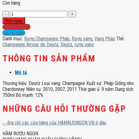
Còn hàng
Champagne
Amour
Mua ngay
de
Liên hệ hotline
Deutz
Gửi tin nhắn
số
Danh mục:
Rượu Champagne Pháp
,
Rượu vang
,
Vang Pháp
Thẻ:
lượng
Champagne Amour de Deutz
,
Deutz
,
rượu vang
THÔNG TIN SẢN PHẨM
Mô tả
Thương hiệu: Deutz Loại vang: Champagne Xuất xứ: Pháp Giống nho:
Chardonnay Niên vụ: 2010, 2007, 2011 Thời gian ủ: 9 năm Dung tích:
750ml Độ mạnh: 12%
NHỮNG CÂU HỎI THƯỜNG GẶP
Địa chỉ các cửa hàng của HAMRUONGON.VN ở đâu
HẦM RƯỢU NGON