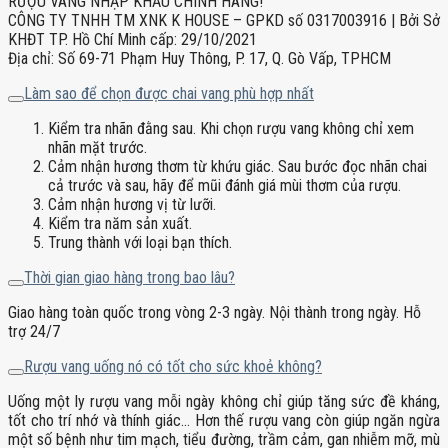
RƯỢU VANG NHẬP KHẨU CHÍNH HÃNG!
CÔNG TY TNHH TM XNK K HOUSE – GPKD số 0317003916 | Bởi Sở
KHĐT TP. Hồ Chí Minh cấp: 29/10/2021
Địa chỉ: Số 69-71 Phạm Huy Thông, P. 17, Q. Gò Vấp, TPHCM
Làm sao để chọn được chai vang phù hợp nhất
Kiểm tra nhãn đằng sau. Khi chọn rượu vang không chỉ xem
nhãn mặt trước.
Cảm nhận hương thơm từ khứu giác. Sau bước đọc nhãn chai
cả trước và sau, hãy để mũi đánh giá mùi thơm của rượu.
Cảm nhận hương vị từ lưỡi.
Kiểm tra năm sản xuất.
Trung thành với loại bạn thích.
Thời gian giao hàng trong bao lâu?
Giao hàng toàn quốc trong vòng 2-3 ngày. Nội thành trong ngày. Hỗ
trợ 24/7
Rượu vang uống nó có tốt cho sức khoẻ không?
Uống một ly rượu vang mỗi ngày không chỉ giúp tăng sức đề kháng,
tốt cho trí nhớ và thính giác… Hơn thế rượu vang còn giúp ngăn ngừa
một số bệnh như tim mạch, tiểu đường, trầm cảm, gan nhiễm mỡ, mù