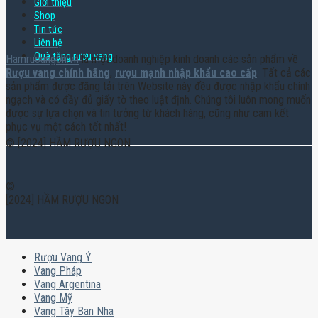
Giới thiệu
Shop
Tin tức
Liên hệ
Quà tặng rượu vang
Hamruoungon.vn
là một doanh nghiệp kinh doanh các sản phẩm về
Rượu vang chính hãng
,
rượu mạnh nhập khẩu cao cấp
. Tất cả các
sản phẩm được đăng tải trên Website này đều được nhập khẩu chính
ngạch và có đầy đủ giấy tờ theo luật định. Chúng tôi luôn mong muốn
được sự lựa chọn và tin tưởng từ khách hàng, cũng như cam kết
phục vụ một cách tốt nhất!
© [2024] HẦM RƯỢU NGON
©
[2024] HẦM RƯỢU NGON
Rượu Vang Ý
Vang Pháp
Vang Argentina
Vang Mỹ
Vang Tây Ban Nha