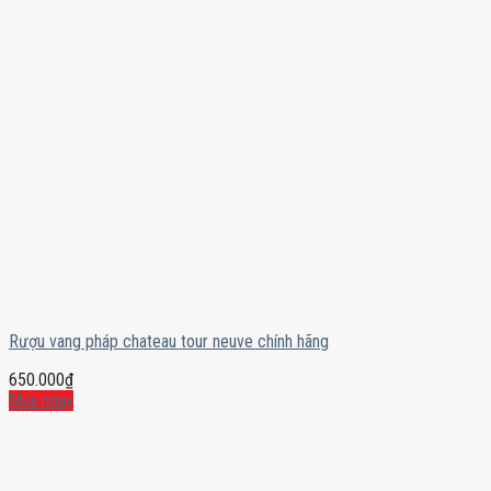
Rượu vang pháp chateau tour neuve chính hãng
650.000
₫
Mua ngay