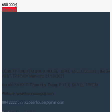
650.000
₫
Mua ngay
CÔNG TY TNHH TM XNK K HOUSE - GPKD số 0317003916 | Bởi Sở
KHĐT TP. Hồ Chí Minh cấp: 29/10/2021
Địa chỉ: Số 69-71 Phạm Huy Thông, P. 17, Q. Gò Vấp, TPHCM
Website: www.hamruoungon.com
084.2222.678
ks.beerhouse@gmail.com