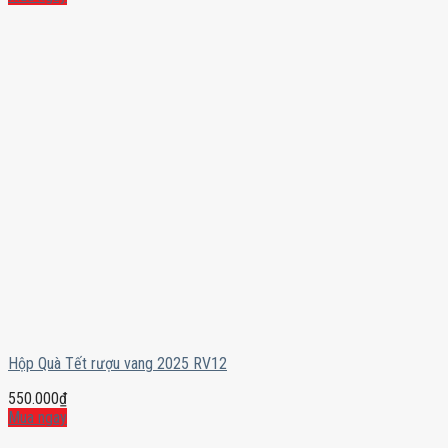
Hộp Quà Tết rượu vang 2025 RV12
550.000
₫
Mua ngay