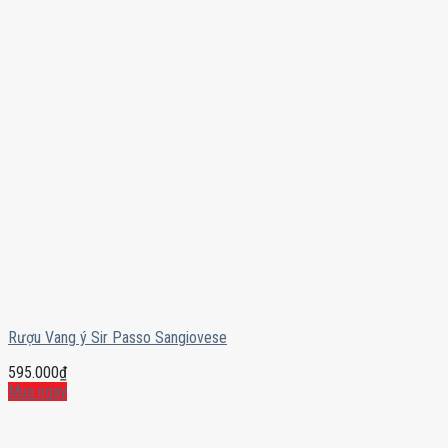
Rượu Vang ý Sir Passo Sangiovese
595.000
₫
Mua ngay