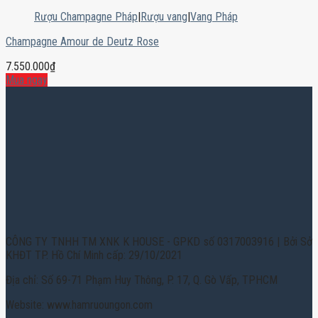
Rượu Champagne Pháp
|
Rượu vang
|
Vang Pháp
Champagne Amour de Deutz Rose
7.550.000
₫
Mua ngay
CÔNG TY TNHH TM XNK K HOUSE - GPKD số 0317003916 | Bởi Sở
KHĐT TP. Hồ Chí Minh cấp: 29/10/2021
Địa chỉ: Số 69-71 Phạm Huy Thông, P. 17, Q. Gò Vấp, TPHCM
Website: www.hamruoungon.com