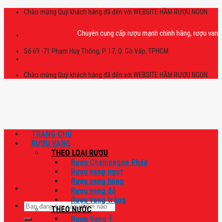
Skip
Chào mừng Quý khách hàng đã đến với WEBSITE HẦM RƯỢU NGON
to
content
Chuyên cung cấp rượu mạnh chính hãng, rượu vang nhập k
Số 69 -71 Phạm Huy Thông, P. 17, Q. Gò Vấp, TPHCM
Chào mừng Quý khách hàng đã đến với WEBSITE HẦM RƯỢU NGON
TRANG CHỦ
RƯỢU VANG
THEO LOẠI RƯỢU
Rượu Champagne Pháp
Rượu vang ngọt
Rượu vang hồng
Rượu vang đỏ
Rượu vang trắng
Tìm
THEO NƯỚC
kiếm:
Rượu Vang Ý