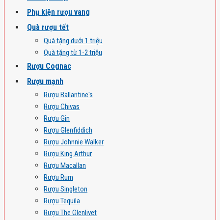
Phụ kiện rượu vang
Quà rượu tết
Quà tặng dưới 1 triệu
Quà tặng từ 1-2 triệu
Rượu Cognac
Rượu mạnh
Rượu Ballantine's
Rượu Chivas
Rượu Gin
Rượu Glenfiddich
Rượu Johnnie Walker
Rượu King Arthur
Rượu Macallan
Rượu Rum
Rượu Singleton
Rượu Tequila
Rượu The Glenlivet