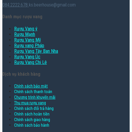
084.2222.678
ks.beerhouse@gmail.com
Danh mục rượu vang
Rượu Vang ý
Rượu Mạnh
Rượu Vang Mỹ
Rượu vang Pháp
Rượu Vang Tây Ban Nha
Rượu Vang Úc
Rượu Vang Chi Lê
Dịch vụ khách hàng
Chính sách bảo mật
Chính sách thanh toán
Chương trình khuyến mãi
Thu mua rượu vang
Chính sách đổi trả hàng
Chính sách hoàn tiền
Chính sách giao hàng
Chính sách bảo hành