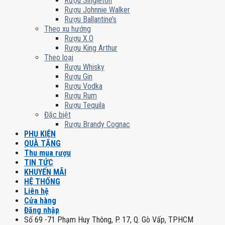
Rượu Singleton
Rượu Johnnie Walker
Rượu Ballantine’s
Theo xu hướng
Rượu X.O
Rượu King Arthur
Theo loại
Rượu Whisky
Rượu Gin
Rượu Vodka
Rượu Rum
Rượu Tequila
Đặc biệt
Rượu Brandy Cognac
PHỤ KIỆN
QUÀ TẶNG
Thu mua rượu
TIN TỨC
KHUYẾN MÃI
HỆ THỐNG
Liên hệ
Cửa hàng
Đăng nhập
Số 69 -71 Phạm Huy Thông, P. 17, Q. Gò Vấp, TPHCM