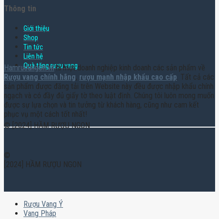
Thông tin
Giới thiệu
Shop
Tin tức
Liên hệ
Quà tặng rượu vang
Hamruoungon.vn
là một doanh nghiệp kinh doanh các sản phẩm về
Rượu vang chính hãng
,
rượu mạnh nhập khẩu cao cấp
. Tất cả các
sản phẩm được đăng tải trên Website này đều được nhập khẩu chính
ngạch và có đầy đủ giấy tờ theo luật định. Chúng tôi luôn mong muốn
được sự lựa chọn và tin tưởng từ khách hàng, cũng như cam kết
phục vụ một cách tốt nhất!
© [2024] HẦM RƯỢU NGON
©
[2024] HẦM RƯỢU NGON
Rượu Vang Ý
Vang Pháp