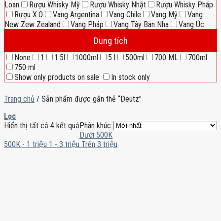
Loan
Rượu Whisky Mỹ
Rượu Whisky Nhật
Rượu Whisky Pháp
Rượu X.O
Vang Argentina
Vang Chile
Vang Mỹ
Vang
New Zew Zealand
Vang Pháp
Vang Tây Ban Nha
Vang Úc
Dung tích
None
1
1.5l
1000ml
5 l
500ml
700 ML
700ml
750 ml
Show only products on sale
In stock only
Trang chủ
/
Sản phẩm được gắn thẻ “Deutz”
Lọc
Hiển thị tất cả 4 kết quả
Phân khúc:
Dưới 500K
500K - 1 triệu
1 - 3 triệu
Trên 3 triệu