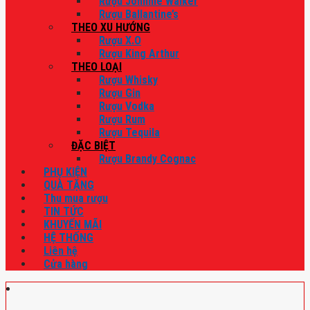
Rượu Johnnie Walker
Rượu Ballantine’s
THEO XU HƯỚNG
Rượu X.O
Rượu King Arthur
THEO LOẠI
Rượu Whisky
Rượu Gin
Rượu Vodka
Rượu Rum
Rượu Tequila
ĐẶC BIỆT
Rượu Brandy Cognac
PHỤ KIỆN
QUÀ TẶNG
Thu mua rượu
TIN TỨC
KHUYẾN MÃI
HỆ THỐNG
Liên hệ
Cửa hàng