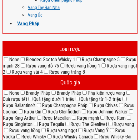
Rượu Champagne Pháp
Vang Tây Ban Nha
Vang Úc
Vang Pháp
Loại rượu
None
Blended Scotch Whisky
1
Rượu Champagne
5
Rượu
mạnh
28
Rượu vang đỏ
75
Rượu vang hồng
1
Rượu vang ngọt
2
Rượu vang sủi
4
Rượu vang trắng
8
Quốc gia
None
Brandy Pháp
Brandy Pháp
Phụ kiện rượu vang
Quà rượu tết
Quà tặng dưới 1 triệu
Quà tặng từ 1-2 triệu
Rượu Ballantine's
Rượu Champagne Pháp
Rượu Chivas
Rượu
Cognac
Rượu Gin
Rượu Glenfiddich
Rượu Johnnie Walker
Rượu King Arthur
Rượu Macallan
Rượu mạnh
Rượu Rum
Rượu Singleton
Rượu Tequila
Rượu The Glenlivet
Rượu vang
Rượu vang hồng
Rượu vang ngọt
Rượu Vang Ý
Rượu
Vodka
Rượu Whisky
Rượu Whisky Canada
Rượu Whisky Đài