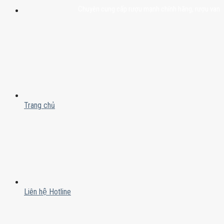
Chuyên cung cấp rượu mạnh chính hãng, rượu vang nhập k
Trang chủ
Liên hệ Hotline