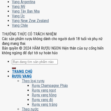
Vang Argentina
Vang Mỹ
Vang Tây Ban Nha
Vang Úc
Vang New Zew Zealand
Vang Chile
THƯỞNG THỨC CÓ TRÁCH NHIỆM
Các sản phẩm rượu không dành cho người dưới 18 tuổi và phụ nữ
đang mang thai.
Bản quyền © 2024 HẦM RƯỢU NGON Hiện thân của sự cống hiến
không ngừng để đạt tới sự hoàn hảo
Tìm
kiếm:
TRANG CHỦ
RƯỢU VANG
Theo loại rượu
Rượu Champagne Pháp
Rượu vang ngọt
Rượu vang hồng
Rượu vang đỏ
Rượu vang trắng
Theo nước