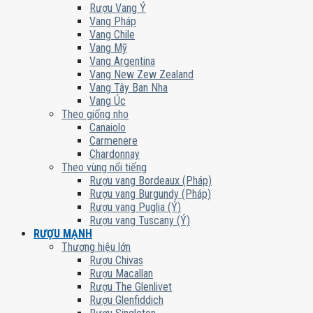
Rượu Vang Ý
Vang Pháp
Vang Chile
Vang Mỹ
Vang Argentina
Vang New Zew Zealand
Vang Tây Ban Nha
Vang Úc
Theo giống nho
Canaiolo
Carmenere
Chardonnay
Theo vùng nổi tiếng
Rượu vang Bordeaux (Pháp)
Rượu vang Burgundy (Pháp)
Rượu vang Puglia (Ý)
Rượu vang Tuscany (Ý)
RƯỢU MẠNH
Thương hiệu lớn
Rượu Chivas
Rượu Macallan
Rượu The Glenlivet
Rượu Glenfiddich