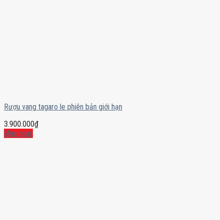
Rượu vang tagaro le phiên bản giới hạn
3.900.000
₫
Mua ngay