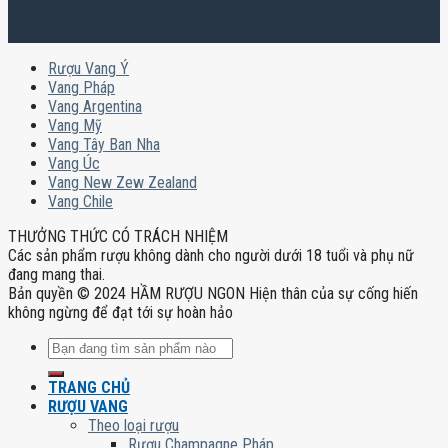
Rượu Vang Ý
Vang Pháp
Vang Argentina
Vang Mỹ
Vang Tây Ban Nha
Vang Úc
Vang New Zew Zealand
Vang Chile
THƯỞNG THỨC CÓ TRÁCH NHIỆM
Các sản phẩm rượu không dành cho người dưới 18 tuổi và phụ nữ
đang mang thai.
Bản quyền © 2024 HẦM RƯỢU NGON Hiện thân của sự cống hiến
không ngừng để đạt tới sự hoàn hảo
Tìm
kiếm:
TRANG CHỦ
RƯỢU VANG
Theo loại rượu
Rượu Champagne Pháp