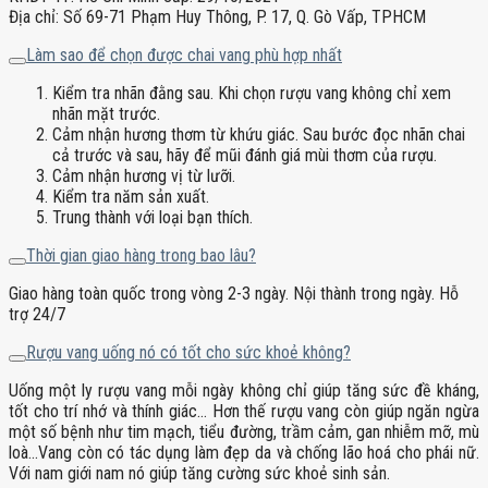
Địa chỉ: Số 69-71 Phạm Huy Thông, P. 17, Q. Gò Vấp, TPHCM
Làm sao để chọn được chai vang phù hợp nhất
Kiểm tra nhãn đằng sau. Khi chọn rượu vang không chỉ xem
nhãn mặt trước.
Cảm nhận hương thơm từ khứu giác. Sau bước đọc nhãn chai
cả trước và sau, hãy để mũi đánh giá mùi thơm của rượu.
Cảm nhận hương vị từ lưỡi.
Kiểm tra năm sản xuất.
Trung thành với loại bạn thích.
Thời gian giao hàng trong bao lâu?
Giao hàng toàn quốc trong vòng 2-3 ngày. Nội thành trong ngày. Hỗ
trợ 24/7
Rượu vang uống nó có tốt cho sức khoẻ không?
Uống một ly rượu vang mỗi ngày không chỉ giúp tăng sức đề kháng,
tốt cho trí nhớ và thính giác… Hơn thế rượu vang còn giúp ngăn ngừa
một số bệnh như tim mạch, tiểu đường, trầm cảm, gan nhiễm mỡ, mù
loà…Vang còn có tác dụng làm đẹp da và chống lão hoá cho phái nữ.
Với nam giới nam nó giúp tăng cường sức khoẻ sinh sản.