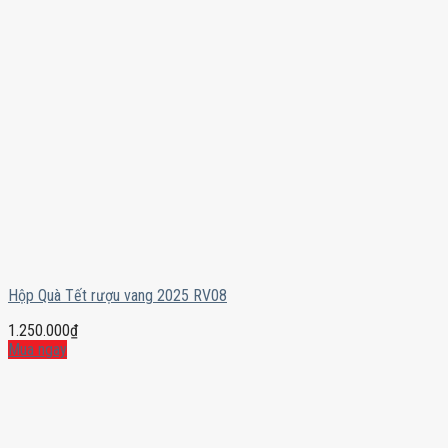
Hộp Quà Tết rượu vang 2025 RV08
1.250.000
₫
Mua ngay