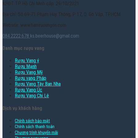
KHĐT TP. Hồ Chí Minh cấp: 29/10/2021
Địa chỉ: Số 69-71 Phạm Huy Thông, P. 17, Q. Gò Vấp, TPHCM
Website: www.hamruoungon.com
084.2222.678
ks.beerhouse@gmail.com
Danh mục rượu vang
Rượu Vang ý
Rượu Mạnh
Rượu Vang Mỹ
Rượu vang Pháp
Rượu Vang Tây Ban Nha
Rượu Vang Úc
Rượu Vang Chi Lê
Dịch vụ khách hàng
Chính sách bảo mật
Chính sách thanh toán
Chương trình khuyến mãi