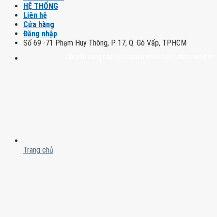
HỆ THỐNG
Liên hệ
Cửa hàng
Đăng nhập
Số 69 -71 Phạm Huy Thông, P. 17, Q. Gò Vấp, TPHCM
Chuyên cung cấp rượu mạnh chính hãng, rượu vang nhập khẩu c
Trang chủ