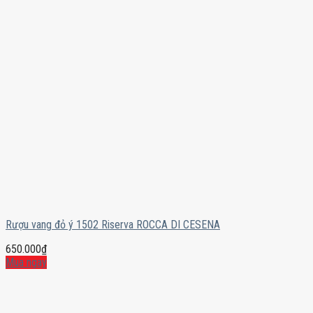
Rượu vang đỏ ý 1502 Riserva ROCCA DI CESENA
650.000
₫
Mua ngay