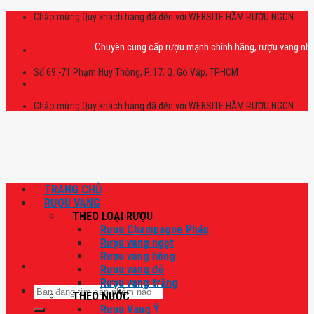
Skip
Chào mừng Quý khách hàng đã đến với WEBSITE HẦM RƯỢU NGON
to
content
Chuyên cung cấp rượu mạnh chính hãng, rượu vang nhập khẩu c
Số 69 -71 Phạm Huy Thông, P. 17, Q. Gò Vấp, TPHCM
Chào mừng Quý khách hàng đã đến với WEBSITE HẦM RƯỢU NGON
TRANG CHỦ
RƯỢU VANG
THEO LOẠI RƯỢU
Rượu Champagne Pháp
Rượu vang ngọt
Rượu vang hồng
Rượu vang đỏ
Rượu vang trắng
Tìm
THEO NƯỚC
kiếm:
Rượu Vang Ý