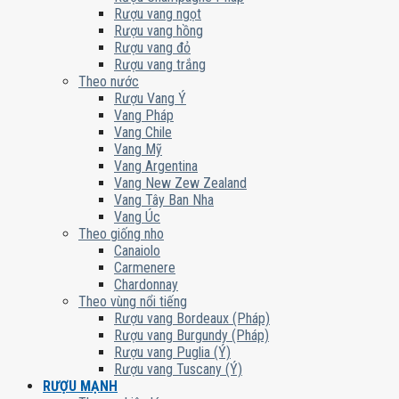
Rượu vang ngọt
Rượu vang hồng
Rượu vang đỏ
Rượu vang trắng
Theo nước
Rượu Vang Ý
Vang Pháp
Vang Chile
Vang Mỹ
Vang Argentina
Vang New Zew Zealand
Vang Tây Ban Nha
Vang Úc
Theo giống nho
Canaiolo
Carmenere
Chardonnay
Theo vùng nổi tiếng
Rượu vang Bordeaux (Pháp)
Rượu vang Burgundy (Pháp)
Rượu vang Puglia (Ý)
Rượu vang Tuscany (Ý)
RƯỢU MẠNH