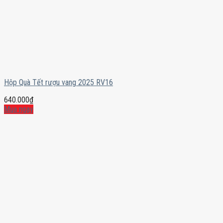
Hộp Quà Tết rượu vang 2025 RV16
640.000
₫
Mua ngay