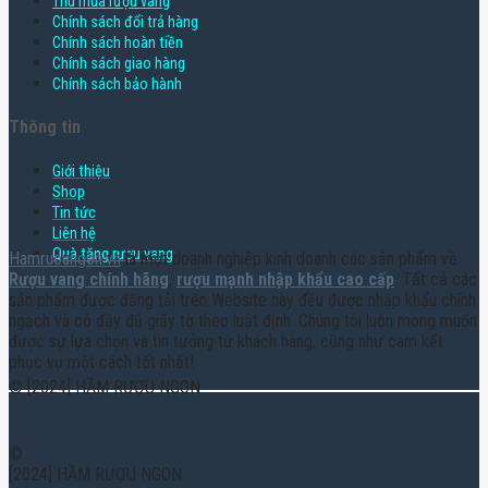
Thu mua rượu vang
Chính sách đổi trả hàng
Chính sách hoàn tiền
Chính sách giao hàng
Chính sách bảo hành
Thông tin
Giới thiệu
Shop
Tin tức
Liên hệ
Quà tặng rượu vang
Hamruoungon.vn
là một doanh nghiệp kinh doanh các sản phẩm về
Rượu vang chính hãng
,
rượu mạnh nhập khẩu cao cấp
. Tất cả các
sản phẩm được đăng tải trên Website này đều được nhập khẩu chính
ngạch và có đầy đủ giấy tờ theo luật định. Chúng tôi luôn mong muốn
được sự lựa chọn và tin tưởng từ khách hàng, cũng như cam kết
phục vụ một cách tốt nhất!
© [2024] HẦM RƯỢU NGON
©
[2024] HẦM RƯỢU NGON