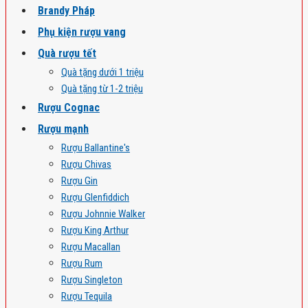
Brandy Pháp
Phụ kiện rượu vang
Quà rượu tết
Quà tặng dưới 1 triệu
Quà tặng từ 1-2 triệu
Rượu Cognac
Rượu mạnh
Rượu Ballantine's
Rượu Chivas
Rượu Gin
Rượu Glenfiddich
Rượu Johnnie Walker
Rượu King Arthur
Rượu Macallan
Rượu Rum
Rượu Singleton
Rượu Tequila