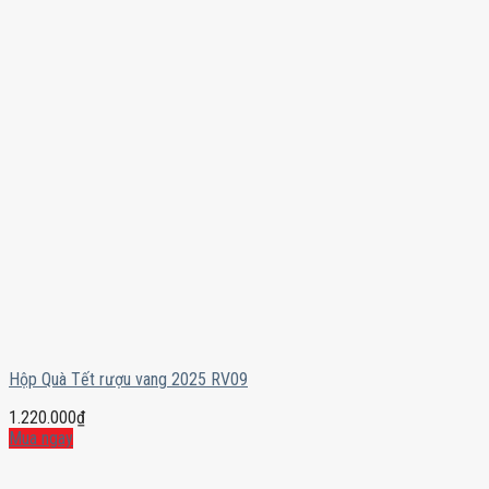
Hộp Quà Tết rượu vang 2025 RV09
1.220.000
₫
Mua ngay