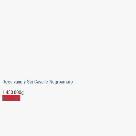
Rượu vang ý Sei Caselle Negroamaro
1.450.000
₫
Mua ngay