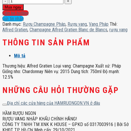
Champagne
Alfred
Mua ngay
Gratien
Liên hệ hotline
Blanc
Gửi tin nhắn
de
Danh mục:
Rượu Champagne Pháp
,
Rượu vang
,
Vang Pháp
Thẻ:
Blancs
Alfred Gratien
,
Champagne Alfred Gratien Blanc de Blancs
,
rượu vang
số
lượng
THÔNG TIN SẢN PHẨM
Mô tả
Thương hiệu: Alfred Gratien Loại vang: Champagne Xuất xứ: Pháp
Giống nho: Chardonnay Niên vụ: 2015 Dung tích: 750ml Độ mạnh:
12.5%
NHỮNG CÂU HỎI THƯỜNG GẶP
Địa chỉ các cửa hàng của HAMRUONGON.VN ở đâu
HẦM RƯỢU NGON
RƯỢU VANG NHẬP KHẨU CHÍNH HÃNG!
CÔNG TY TNHH TM XNK K HOUSE – GPKD số 0317003916 | Bởi Sở
KHĐT TP. Hồ Chí Minh cấp: 29/10/2021