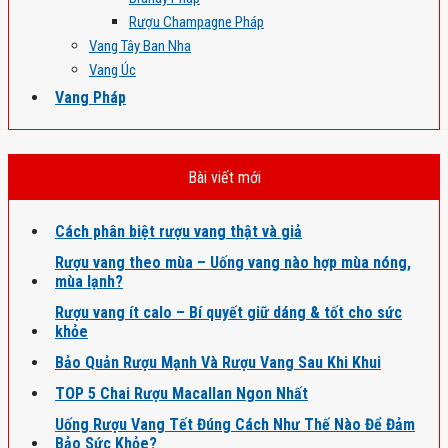
Rượu Champagne Pháp
Vang Tây Ban Nha
Vang Úc
Vang Pháp
Bài viết mới
Cách phân biệt rượu vang thật và giả
Rượu vang theo mùa – Uống vang nào hợp mùa nóng,
mùa lạnh?
Rượu vang ít calo – Bí quyết giữ dáng & tốt cho sức
khỏe
Bảo Quản Rượu Mạnh Và Rượu Vang Sau Khi Khui
TOP 5 Chai Rượu Macallan Ngon Nhất
Uống Rượu Vang Tết Đúng Cách Như Thế Nào Để Đảm
Bảo Sức Khỏe?