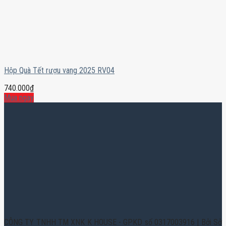
Hộp Quà Tết rượu vang 2025 RV04
740.000
₫
Mua ngay
CÔNG TY TNHH TM XNK K HOUSE - GPKD số 0317003916 | Bởi Sở