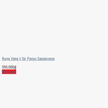
Rượu Vang ý Sir Passo Sangiovese
595.000
₫
Mua ngay