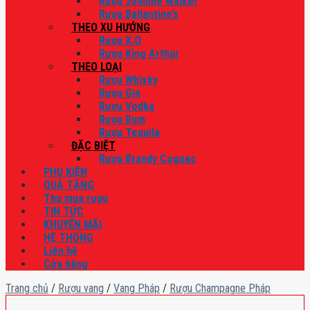
Rượu Johnnie Walker
Rượu Ballantine’s
THEO XU HƯỚNG
Rượu X.O
Rượu King Arthur
THEO LOẠI
Rượu Whisky
Rượu Gin
Rượu Vodka
Rượu Rum
Rượu Tequila
ĐẶC BIỆT
Rượu Brandy Cognac
PHỤ KIỆN
QUÀ TẶNG
Thu mua rượu
TIN TỨC
KHUYẾN MÃI
HỆ THỐNG
Liên hệ
Cửa hàng
Trang chủ
/
Rượu vang
/
Vang Pháp
/
Rượu Champagne Pháp