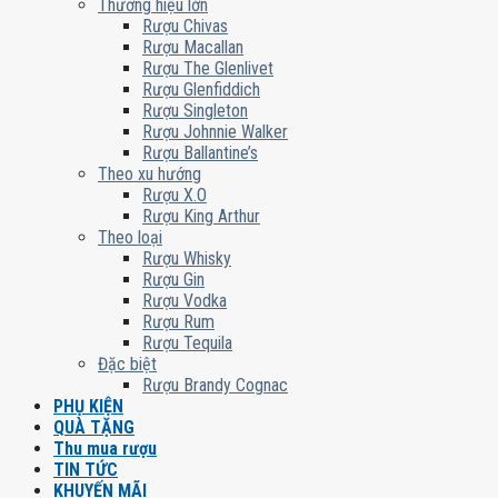
Thương hiệu lớn
Rượu Chivas
Rượu Macallan
Rượu The Glenlivet
Rượu Glenfiddich
Rượu Singleton
Rượu Johnnie Walker
Rượu Ballantine’s
Theo xu hướng
Rượu X.O
Rượu King Arthur
Theo loại
Rượu Whisky
Rượu Gin
Rượu Vodka
Rượu Rum
Rượu Tequila
Đặc biệt
Rượu Brandy Cognac
PHỤ KIỆN
QUÀ TẶNG
Thu mua rượu
TIN TỨC
KHUYẾN MÃI