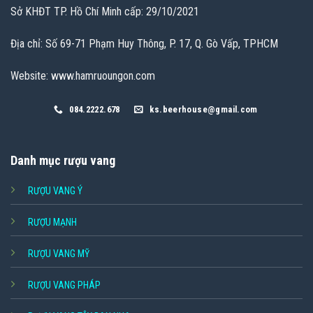
Sở KHĐT TP. Hồ Chí Minh cấp: 29/10/2021
Địa chỉ: Số 69-71 Phạm Huy Thông, P. 17, Q. Gò Vấp, TPHCM
Website: www.hamruoungon.com
084.2222.678
ks.beerhouse@gmail.com
Danh mục rượu vang
RƯỢU VANG Ý
RƯỢU MẠNH
RƯỢU VANG MỸ
RƯỢU VANG PHÁP