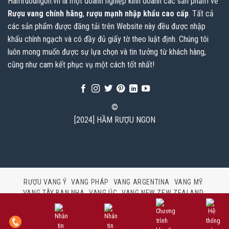
Hamruoungon.vn
là một doanh nghiệp kinh doanh các sản phẩm về
Rượu vang chính hãng
,
rượu mạnh nhập khẩu cao cấp
. Tất cả
các sản phẩm được đăng tải trên Website này đều được nhập
khẩu chính ngạch và có đầy đủ giấy tờ theo luật định. Chúng tôi
luôn mong muốn được sự lựa chọn và tin tưởng từ khách hàng,
cũng như cam kết phục vụ một cách tốt nhất!
©
[2024] HẦM RƯỢU NGON
RƯỢU VANG Ý
VANG PHÁP
VANG ARGENTINA
VANG MỸ
VANG TÂY BAN NHA
VANG ÚC
VANG NEW ZEW ZEALAND
VANG CHILE
THƯỞNG THỨC CÓ TRÁCH NHIỆM