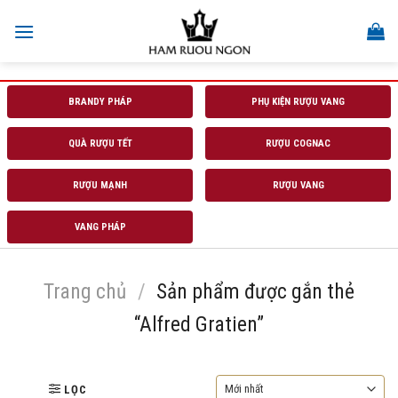
Skip
to
content
BRANDY PHÁP
PHỤ KIỆN RƯỢU VANG
QUÀ RƯỢU TẾT
RƯỢU COGNAC
RƯỢU MẠNH
RƯỢU VANG
VANG PHÁP
Trang chủ
/
Sản phẩm được gắn thẻ
“Alfred Gratien”
LỌC