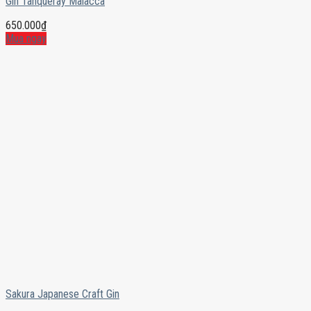
Gin Tanqueray Malacca
650.000
₫
Mua ngay
Sakura Japanese Craft Gin