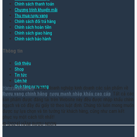
Chính sách thanh toán
Chương trình khuyến mãi
Thu mua rượu vang
Chính sách đổi trả hàng
Chính sách hoàn tiền
Chính sách giao hàng
Chính sách bảo hành
Thông tin
Giới thiệu
Shop
Tin tức
Liên hệ
Quà tặng rượu vang
Hamruoungon.vn
là một doanh nghiệp kinh doanh các sản phẩm về
Rượu vang chính hãng
,
rượu mạnh nhập khẩu cao cấp
. Tất cả các
sản phẩm được đăng tải trên Website này đều được nhập khẩu chính
ngạch và có đầy đủ giấy tờ theo luật định. Chúng tôi luôn mong muốn
được sự lựa chọn và tin tưởng từ khách hàng, cũng như cam kết
phục vụ một cách tốt nhất!
© [2024] HẦM RƯỢU NGON