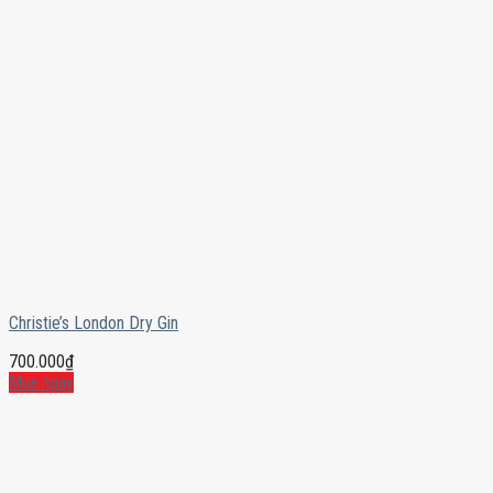
Christie’s London Dry Gin
700.000
₫
Mua ngay