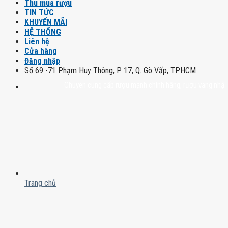
Thu mua rượu
TIN TỨC
KHUYẾN MÃI
HỆ THỐNG
Liên hệ
Cửa hàng
Đăng nhập
Số 69 -71 Phạm Huy Thông, P. 17, Q. Gò Vấp, TPHCM
Chuyên cung cấp rượu mạnh chính hãng, rượu vang nhập khẩu cao
Trang chủ