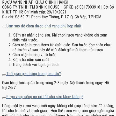
RƯỢU VANG NHẬP KHẨU CHÍNH HÃNG!
CÔNG TY TNHH TM XNK K HOUSE – GPKD số 0317003916 | Bởi Sở
KHĐT TP. Hồ Chí Minh cấp: 29/10/2021
Địa chỉ: Số 69-71 Phạm Huy Thông, P. 17, Q. Gò Vấp, TPHCM
Làm sao để chọn được chai vang phù hợp nhất
Kiểm tra nhãn đằng sau. Khi chọn rượu vang không chỉ xem
nhãn mặt trước.
Cảm nhận hương thơm từ khứu giác. Sau bước đọc nhãn chai
cả trước và sau, hãy để mũi đánh giá mùi thơm của rượu.
Cảm nhận hương vị từ lưỡi.
Kiểm tra năm sản xuất.
Trung thành với loại bạn thích.
Thời gian giao hàng trong bao lâu?
Giao hàng toàn quốc trong vòng 2-3 ngày. Nội thành trong ngày. Hỗ
trợ 24/7
Rượu vang uống nó có tốt cho sức khoẻ không?
Uống một ly rượu vang mỗi ngày không chỉ giúp tăng sức đề kháng,
tốt cho trí nhớ và thính giác… Hơn thế rượu vang còn giúp ngăn ngừa
một số bệnh như tim mạch, tiểu đường, trầm cảm, gan nhiễm mỡ, mù