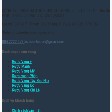
CÔNG TY TNHH TM XNK K HOUSE - GPKD số 0317003916 | Bởi Sở
KHĐT TP. Hồ Chí Minh cấp: 29/10/2021
Địa chỉ: Số 69-71 Phạm Huy Thông, P. 17, Q. Gò Vấp, TPHCM
Website: www.hamruoungon.com
084.2222.678
ks.beerhouse@gmail.com
Danh mục rượu vang
Rượu Vang ý
Rượu Mạnh
Rượu Vang Mỹ
Rượu vang Pháp
Rượu Vang Tây Ban Nha
Rượu Vang Úc
Rượu Vang Chi Lê
Dịch vụ khách hàng
Chính sách bảo mật