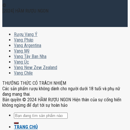
©
[2024] HẦM RƯỢU NGON
Rượu Vang Ý
Vang Pháp
Vang Argentina
Vang Mỹ
Vang Tây Ban Nha
Vang Úc
Vang New Zew Zealand
Vang Chile
THƯỞNG THỨC CÓ TRÁCH NHIỆM
Các sản phẩm rượu không dành cho người dưới 18 tuổi và phụ nữ
đang mang thai.
Bản quyền © 2024 HẦM RƯỢU NGON Hiện thân của sự cống hiến
không ngừng để đạt tới sự hoàn hảo
Tìm
kiếm:
TRANG CHỦ