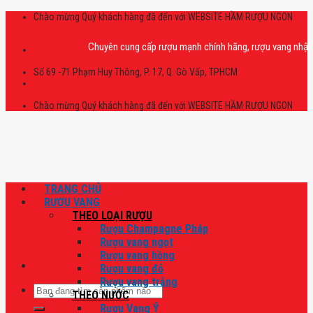
Skip
Chào mừng Quý khách hàng đã đến với WEBSITE HẦM RƯỢU NGON
to
content
Chuyên cung cấp rượu mạnh chính hãng, rượu vang nhập khẩu cao
Số 69 -71 Phạm Huy Thông, P. 17, Q. Gò Vấp, TPHCM
Chào mừng Quý khách hàng đã đến với WEBSITE HẦM RƯỢU NGON
TRANG CHỦ
RƯỢU VANG
THEO LOẠI RƯỢU
Rượu Champagne Pháp
Rượu vang ngọt
Rượu vang hồng
Rượu vang đỏ
Rượu vang trắng
Tìm
THEO NƯỚC
kiếm:
Rượu Vang Ý