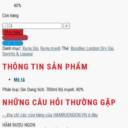
40%
Còn hàng
Boodles
London
Mua ngay
Dry
Liên hệ hotline
Gin
Gửi tin nhắn
số
Danh mục:
Rượu Gin
,
Rượu mạnh
Thẻ:
Boodles London Dry Gin
,
lượng
Spririts & Liqueur
THÔNG TIN SẢN PHẨM
Mô tả
Phân loại: Gin Dung tích: 700ml Độ mạnh: 40%
NHỮNG CÂU HỎI THƯỜNG GẶP
Địa chỉ các cửa hàng của HAMRUONGON.VN ở đâu
HẦM RƯỢU NGON