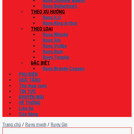
Rượu Johnnie Walker
Rượu Ballantine’s
THEO XU HƯỚNG
Rượu X.O
Rượu King Arthur
THEO LOẠI
Rượu Whisky
Rượu Gin
Rượu Vodka
Rượu Rum
Rượu Tequila
ĐẶC BIỆT
Rượu Brandy Cognac
PHỤ KIỆN
QUÀ TẶNG
Thu mua rượu
TIN TỨC
KHUYẾN MÃI
HỆ THỐNG
Liên hệ
Cửa hàng
Trang chủ
/
Rượu mạnh
/
Rượu Gin