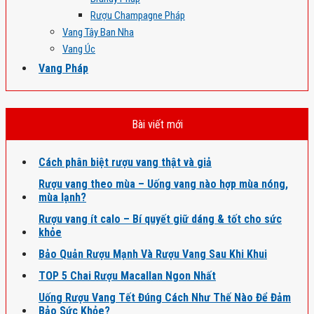
Rượu Champagne Pháp
Vang Tây Ban Nha
Vang Úc
Vang Pháp
Bài viết mới
Cách phân biệt rượu vang thật và giả
Rượu vang theo mùa – Uống vang nào hợp mùa nóng,
mùa lạnh?
Rượu vang ít calo – Bí quyết giữ dáng & tốt cho sức
khỏe
Bảo Quản Rượu Mạnh Và Rượu Vang Sau Khi Khui
TOP 5 Chai Rượu Macallan Ngon Nhất
Uống Rượu Vang Tết Đúng Cách Như Thế Nào Để Đảm
Bảo Sức Khỏe?