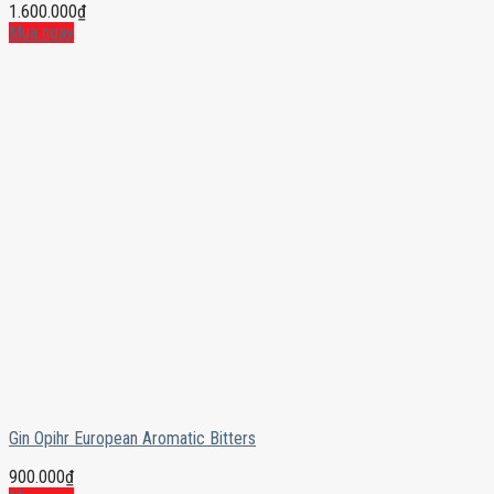
1.600.000
₫
Mua ngay
Gin Opihr European Aromatic Bitters
900.000
₫