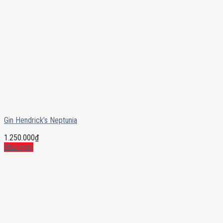
Gin Hendrick’s Neptunia
1.250.000
₫
Mua ngay