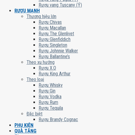
Rượu vang Tuscany (Ý)
RƯỢU MẠNH
Thương hiệu lớn
Rượu Chivas
Rượu Macallan
Rượu The Glenlivet
Rượu Glenfiddich
Rượu Singleton
Rượu Johnnie Walker
Rượu Ballantine’s
Theo xu hướng
Rượu X.O
Rượu King Arthur
Theo loại
Rượu Whisky
Rượu Gin
Rượu Vodka
Rượu Rum
Rượu Tequila
Đặc biệt
Rượu Brandy Cognac
PHỤ KIỆN
QUÀ TẶNG