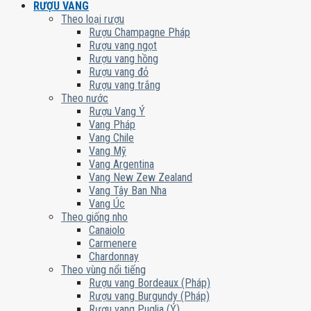
RƯỢU VANG
Theo loại rượu
Rượu Champagne Pháp
Rượu vang ngọt
Rượu vang hồng
Rượu vang đỏ
Rượu vang trắng
Theo nước
Rượu Vang Ý
Vang Pháp
Vang Chile
Vang Mỹ
Vang Argentina
Vang New Zew Zealand
Vang Tây Ban Nha
Vang Úc
Theo giống nho
Canaiolo
Carmenere
Chardonnay
Theo vùng nổi tiếng
Rượu vang Bordeaux (Pháp)
Rượu vang Burgundy (Pháp)
Rượu vang Puglia (Ý)