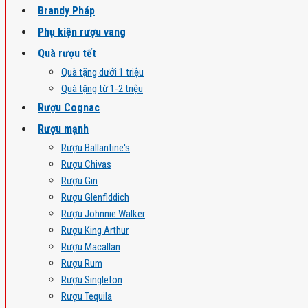
Brandy Pháp
Phụ kiện rượu vang
Quà rượu tết
Quà tặng dưới 1 triệu
Quà tặng từ 1-2 triệu
Rượu Cognac
Rượu mạnh
Rượu Ballantine's
Rượu Chivas
Rượu Gin
Rượu Glenfiddich
Rượu Johnnie Walker
Rượu King Arthur
Rượu Macallan
Rượu Rum
Rượu Singleton
Rượu Tequila