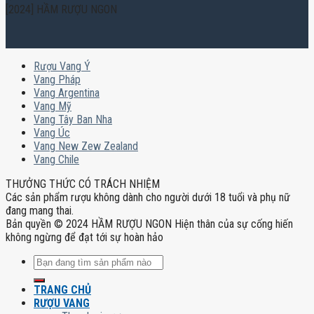
[2024] HẦM RƯỢU NGON
Rượu Vang Ý
Vang Pháp
Vang Argentina
Vang Mỹ
Vang Tây Ban Nha
Vang Úc
Vang New Zew Zealand
Vang Chile
THƯỞNG THỨC CÓ TRÁCH NHIỆM
Các sản phẩm rượu không dành cho người dưới 18 tuổi và phụ nữ
đang mang thai.
Bản quyền © 2024 HẦM RƯỢU NGON Hiện thân của sự cống hiến
không ngừng để đạt tới sự hoàn hảo
Tìm
kiếm:
TRANG CHỦ
RƯỢU VANG