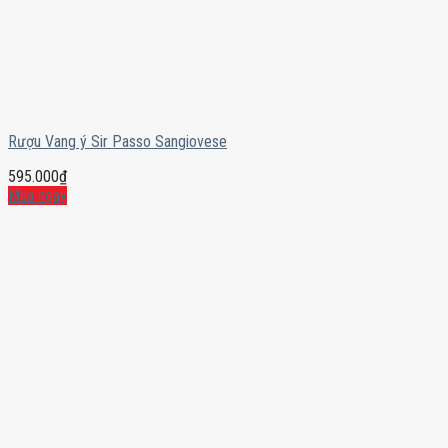
Rượu Vang ý Sir Passo Sangiovese
595.000
₫
Mua ngay