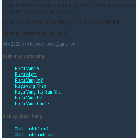
CÔNG TY TNHH TM XNK K HOUSE - GPKD số 0317003916 | Bởi Sở
KHĐT TP. Hồ Chí Minh cấp: 29/10/2021
Địa chỉ: Số 69-71 Phạm Huy Thông, P. 17, Q. Gò Vấp, TPHCM
Website: www.hamruoungon.com
084.2222.678
ks.beerhouse@gmail.com
Danh mục rượu vang
Rượu Vang ý
Rượu Mạnh
Rượu Vang Mỹ
Rượu vang Pháp
Rượu Vang Tây Ban Nha
Rượu Vang Úc
Rượu Vang Chi Lê
Dịch vụ khách hàng
Chính sách bảo mật
Chính sách thanh toán