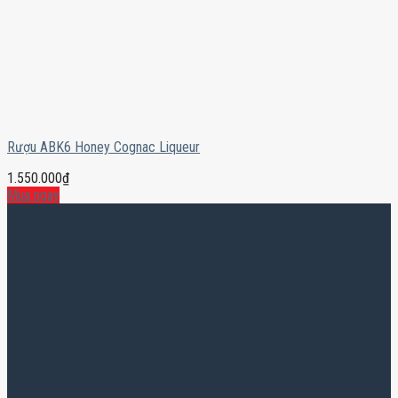
Rượu ABK6 Honey Cognac Liqueur
1.550.000
₫
Mua ngay