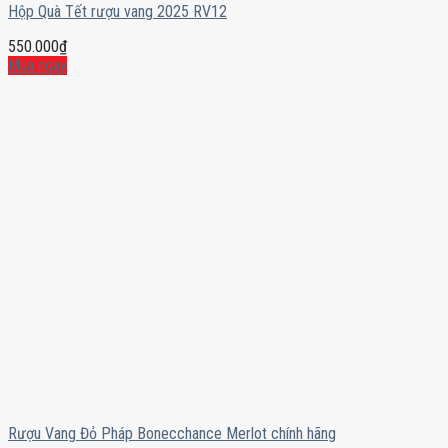
Hộp Quà Tết rượu vang 2025 RV12
550.000
₫
Mua ngay
Rượu Vang Đỏ Pháp Bonecchance Merlot chính hãng