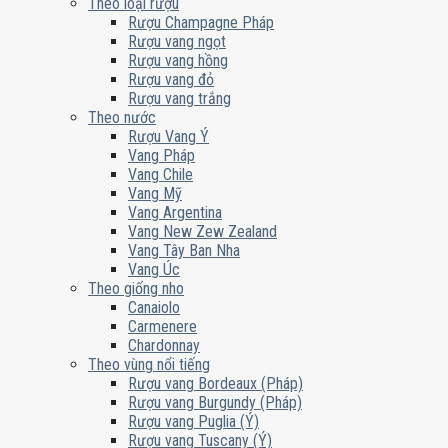
Theo loại rượu
Rượu Champagne Pháp
Rượu vang ngọt
Rượu vang hồng
Rượu vang đỏ
Rượu vang trắng
Theo nước
Rượu Vang Ý
Vang Pháp
Vang Chile
Vang Mỹ
Vang Argentina
Vang New Zew Zealand
Vang Tây Ban Nha
Vang Úc
Theo giống nho
Canaiolo
Carmenere
Chardonnay
Theo vùng nổi tiếng
Rượu vang Bordeaux (Pháp)
Rượu vang Burgundy (Pháp)
Rượu vang Puglia (Ý)
Rượu vang Tuscany (Ý)