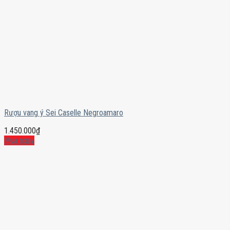
Rượu vang ý Sei Caselle Negroamaro
1.450.000
₫
Mua ngay