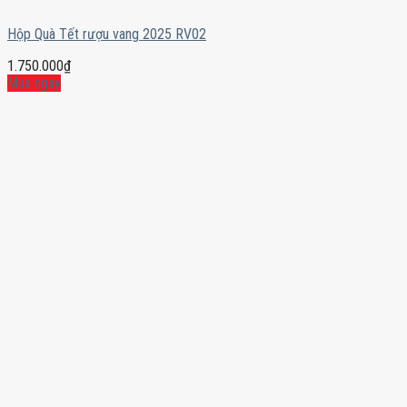
Hộp Quà Tết rượu vang 2025 RV02
1.750.000
₫
Mua ngay