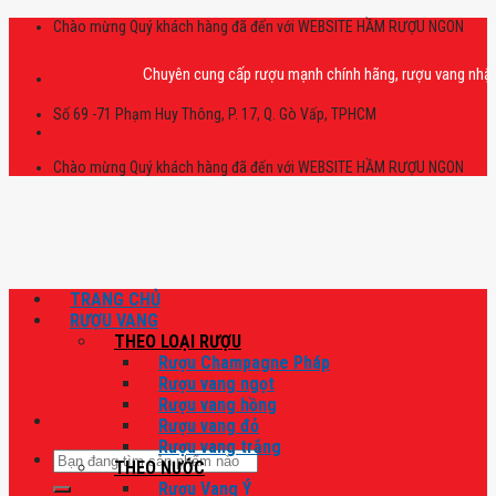
Skip
Chào mừng Quý khách hàng đã đến với WEBSITE HẦM RƯỢU NGON
to
content
Chuyên cung cấp rượu mạnh chính hãng, rượu vang nhập khẩu ca
Số 69 -71 Phạm Huy Thông, P. 17, Q. Gò Vấp, TPHCM
Chào mừng Quý khách hàng đã đến với WEBSITE HẦM RƯỢU NGON
TRANG CHỦ
RƯỢU VANG
THEO LOẠI RƯỢU
Rượu Champagne Pháp
Rượu vang ngọt
Rượu vang hồng
Rượu vang đỏ
Rượu vang trắng
Tìm
THEO NƯỚC
kiếm:
Rượu Vang Ý