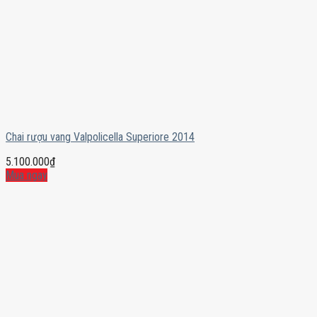
Chai rượu vang Valpolicella Superiore 2014
5.100.000
₫
Mua ngay