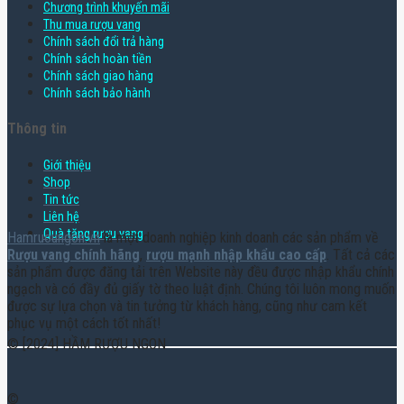
Chương trình khuyến mãi
Thu mua rượu vang
Chính sách đổi trả hàng
Chính sách hoàn tiền
Chính sách giao hàng
Chính sách bảo hành
Thông tin
Giới thiệu
Shop
Tin tức
Liên hệ
Quà tặng rượu vang
Hamruoungon.vn
là một doanh nghiệp kinh doanh các sản phẩm về
Rượu vang chính hãng
,
rượu mạnh nhập khẩu cao cấp
. Tất cả các
sản phẩm được đăng tải trên Website này đều được nhập khẩu chính
ngạch và có đầy đủ giấy tờ theo luật định. Chúng tôi luôn mong muốn
được sự lựa chọn và tin tưởng từ khách hàng, cũng như cam kết
phục vụ một cách tốt nhất!
© [2024] HẦM RƯỢU NGON
©