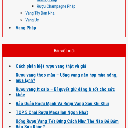
Rượu Champagne Pháp
Vang Tây Ban Nha
Vang Úc
Vang Pháp
Bài viết mới
Cách phân biệt rượu vang thật và giả
Rượu vang theo mùa – Uống vang nào hợp mùa nóng,
mùa lạnh?
Rượu vang ít calo – Bí quyết giữ dáng & tốt cho sức
khỏe
Bảo Quản Rượu Mạnh Và Rượu Vang Sau Khi Khui
TOP 5 Chai Rượu Macallan Ngon Nhất
Uống Rượu Vang Tết Đúng Cách Như Thế Nào Để Đảm
Bảo Sức Khỏe?