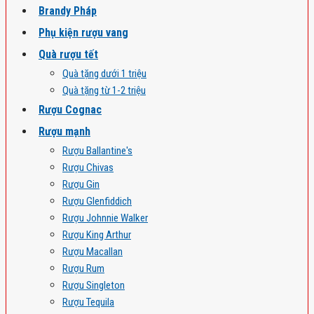
Brandy Pháp
Phụ kiện rượu vang
Quà rượu tết
Quà tặng dưới 1 triệu
Quà tặng từ 1-2 triệu
Rượu Cognac
Rượu mạnh
Rượu Ballantine's
Rượu Chivas
Rượu Gin
Rượu Glenfiddich
Rượu Johnnie Walker
Rượu King Arthur
Rượu Macallan
Rượu Rum
Rượu Singleton
Rượu Tequila