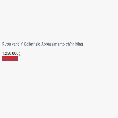
Rượu vang Ý Collefrisio Appassimento chính hãng
1.250.000
₫
Mua ngay