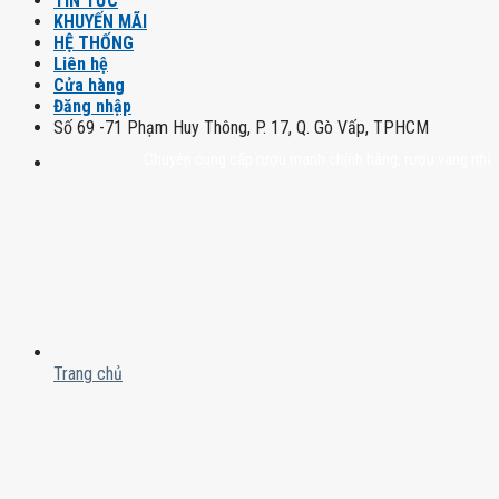
TIN TỨC
KHUYẾN MÃI
HỆ THỐNG
Liên hệ
Cửa hàng
Đăng nhập
Số 69 -71 Phạm Huy Thông, P. 17, Q. Gò Vấp, TPHCM
Chuyên cung cấp rượu mạnh chính hãng, rượu vang nhập khẩu ca
Trang chủ