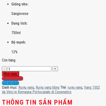
Giống nho:
Sangiovese
Dung tích:
750ml
Độ mạnh:
12%
Còn hàng
Vang
1502
Mua ngay
da
Liên hệ hotline
Vinci
Gửi tin nhắn
in
Danh mục:
Rượu vang
,
Rượu vang hồng
Thẻ:
rượu vang
,
Vang 1502
Romagna
da Vinci in Romagna Portocanale di Cesenatico
Portocanale
di
THÔNG TIN SẢN PHẨM
Cesenatico