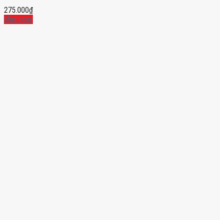
275.000
₫
Mua ngay