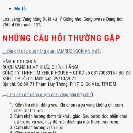
số
Mô tả
lượng
Loại vang: Vang hồng Xuất xứ: Ý Giống nho: Sangiovese Dung tích:
750ml Độ mạnh: 12%
NHỮNG CÂU HỎI THƯỜNG GẶP
Địa chỉ các cửa hàng của HAMRUONGON.VN ở đâu
HẦM RƯỢU NGON
RƯỢU VANG NHẬP KHẨU CHÍNH HÃNG!
CÔNG TY TNHH TM XNK K HOUSE – GPKD số 0317003916 | Bởi Sở
KHĐT TP. Hồ Chí Minh cấp: 29/10/2021
Địa chỉ: Số 69-71 Phạm Huy Thông, P. 17, Q. Gò Vấp, TPHCM
Làm sao để chọn được chai vang phù hợp nhất
Kiểm tra nhãn đằng sau. Khi chọn rượu vang không chỉ xem
nhãn mặt trước.
Cảm nhận hương thơm từ khứu giác. Sau bước đọc nhãn chai
cả trước và sau, hãy để mũi đánh giá mùi thơm của rượu.
Cảm nhận hương vị từ lưỡi.