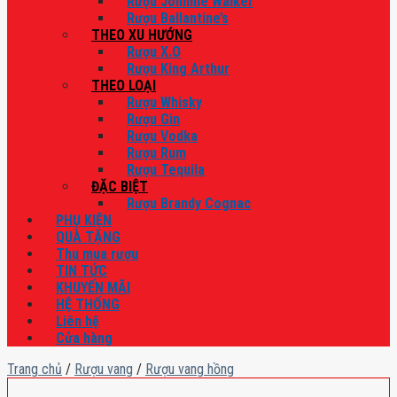
Rượu Johnnie Walker
Rượu Ballantine’s
THEO XU HƯỚNG
Rượu X.O
Rượu King Arthur
THEO LOẠI
Rượu Whisky
Rượu Gin
Rượu Vodka
Rượu Rum
Rượu Tequila
ĐẶC BIỆT
Rượu Brandy Cognac
PHỤ KIỆN
QUÀ TẶNG
Thu mua rượu
TIN TỨC
KHUYẾN MÃI
HỆ THỐNG
Liên hệ
Cửa hàng
Trang chủ
/
Rượu vang
/
Rượu vang hồng