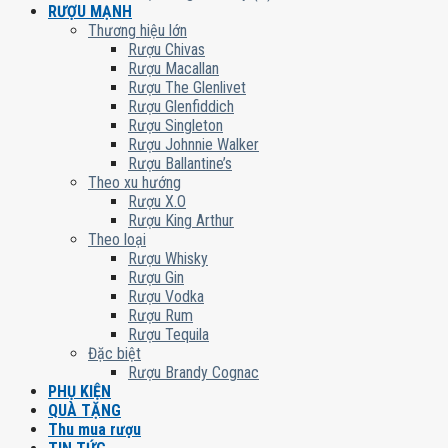
RƯỢU MẠNH
Thương hiệu lớn
Rượu Chivas
Rượu Macallan
Rượu The Glenlivet
Rượu Glenfiddich
Rượu Singleton
Rượu Johnnie Walker
Rượu Ballantine’s
Theo xu hướng
Rượu X.O
Rượu King Arthur
Theo loại
Rượu Whisky
Rượu Gin
Rượu Vodka
Rượu Rum
Rượu Tequila
Đặc biệt
Rượu Brandy Cognac
PHỤ KIỆN
QUÀ TẶNG
Thu mua rượu