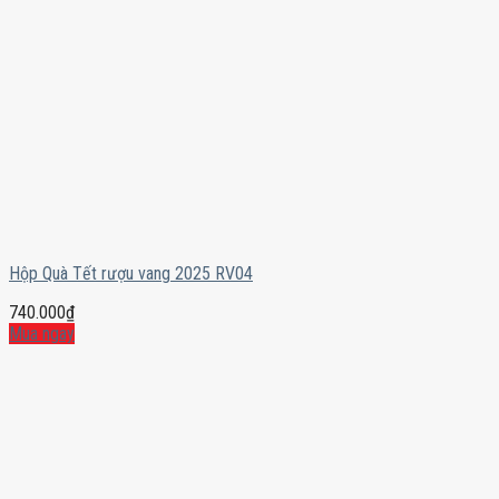
Hộp Quà Tết rượu vang 2025 RV04
740.000
₫
Mua ngay