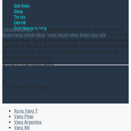
Giới thiệu
Shop
Tin tức
Liên hệ
Quà tặng rượu vang
Hamruoungon.vn
là một doanh nghiệp kinh doanh các sản phẩm về
Rượu vang chính hãng
,
rượu mạnh nhập khẩu cao cấp
. Tất cả các
sản phẩm được đăng tải trên Website này đều được nhập khẩu chính
ngạch và có đầy đủ giấy tờ theo luật định. Chúng tôi luôn mong muốn
được sự lựa chọn và tin tưởng từ khách hàng, cũng như cam kết
phục vụ một cách tốt nhất!
© [2024] HẦM RƯỢU NGON
©
[2024] HẦM RƯỢU NGON
Rượu Vang Ý
Vang Pháp
Vang Argentina
Vang Mỹ