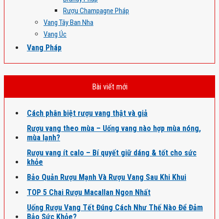
Rượu Champagne Pháp
Vang Tây Ban Nha
Vang Úc
Vang Pháp
Bài viết mới
Cách phân biệt rượu vang thật và giả
Rượu vang theo mùa – Uống vang nào hợp mùa nóng,
mùa lạnh?
Rượu vang ít calo – Bí quyết giữ dáng & tốt cho sức
khỏe
Bảo Quản Rượu Mạnh Và Rượu Vang Sau Khi Khui
TOP 5 Chai Rượu Macallan Ngon Nhất
Uống Rượu Vang Tết Đúng Cách Như Thế Nào Để Đảm
Bảo Sức Khỏe?