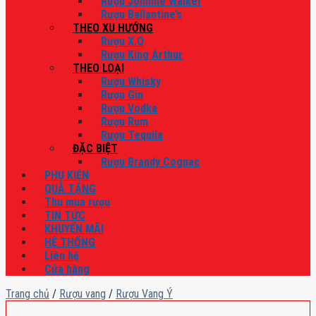
Rượu Johnnie Walker
Rượu Ballantine’s
THEO XU HƯỚNG
Rượu X.O
Rượu King Arthur
THEO LOẠI
Rượu Whisky
Rượu Gin
Rượu Vodka
Rượu Rum
Rượu Tequila
ĐẶC BIỆT
Rượu Brandy Cognac
PHỤ KIỆN
QUÀ TẶNG
Thu mua rượu
TIN TỨC
KHUYẾN MÃI
HỆ THỐNG
Liên hệ
Cửa hàng
Trang chủ
/
Rượu vang
/
Rượu Vang Ý