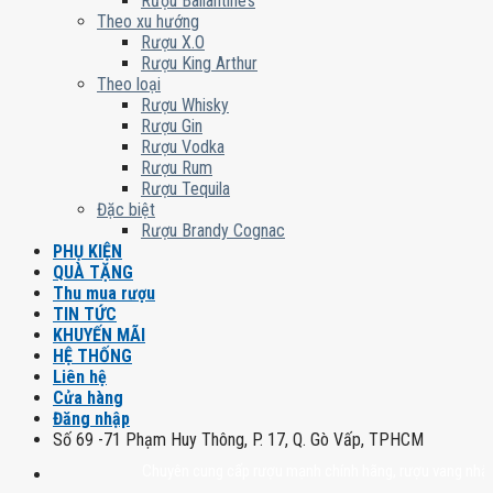
Rượu Ballantine’s
Theo xu hướng
Rượu X.O
Rượu King Arthur
Theo loại
Rượu Whisky
Rượu Gin
Rượu Vodka
Rượu Rum
Rượu Tequila
Đặc biệt
Rượu Brandy Cognac
PHỤ KIỆN
QUÀ TẶNG
Thu mua rượu
TIN TỨC
KHUYẾN MÃI
HỆ THỐNG
Liên hệ
Cửa hàng
Đăng nhập
Số 69 -71 Phạm Huy Thông, P. 17, Q. Gò Vấp, TPHCM
Chuyên cung cấp rượu mạnh chính hãng, rượu vang nhập khẩu ca