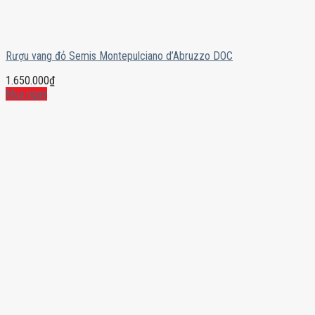
Rượu vang đỏ Semis Montepulciano d’Abruzzo DOC
1.650.000
₫
Mua ngay