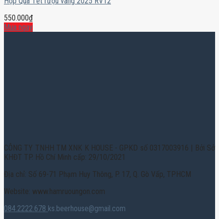
Hộp Quà Tết rượu vang 2025 RV12
550.000
₫
Mua ngay
CÔNG TY TNHH TM XNK K HOUSE - GPKD số 0317003916 | Bởi Sở
KHĐT TP. Hồ Chí Minh cấp: 29/10/2021
Địa chỉ: Số 69-71 Phạm Huy Thông, P. 17, Q. Gò Vấp, TPHCM
Website: www.hamruoungon.com
084.2222.678
ks.beerhouse@gmail.com