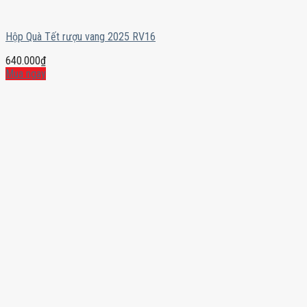
Hộp Quà Tết rượu vang 2025 RV16
640.000
₫
Mua ngay