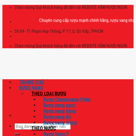
Skip
Chào mừng Quý khách hàng đã đến với WEBSITE HẦM RƯỢU NGON
to
content
Chuyên cung cấp rượu mạnh chính hãng, rượu vang nhập khẩu ca
Số 69 -71 Phạm Huy Thông, P. 17, Q. Gò Vấp, TPHCM
Chào mừng Quý khách hàng đã đến với WEBSITE HẦM RƯỢU NGON
TRANG CHỦ
RƯỢU VANG
THEO LOẠI RƯỢU
Rượu Champagne Pháp
Rượu vang ngọt
Rượu vang hồng
Rượu vang đỏ
Rượu vang trắng
Tìm
THEO NƯỚC
kiếm:
Rượu Vang Ý