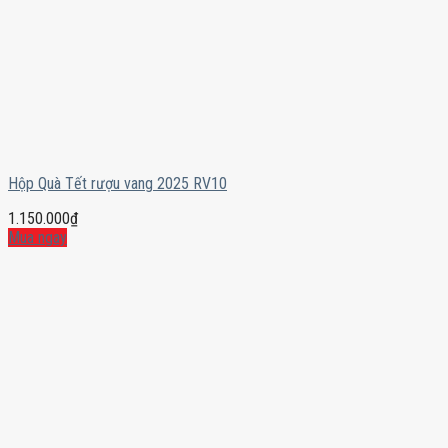
Hộp Quà Tết rượu vang 2025 RV10
1.150.000
₫
Mua ngay