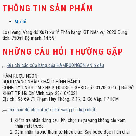
THÔNG TIN SẢN PHẨM
Mô tả
Loại vang: Vang đỏ Xuất xứ: Ý Phân hạng: IGT Niên vụ: 2020 Dung
tích: 750ml Độ mạnh: 14.5%
NHỮNG CÂU HỎI THƯỜNG GẶP
Địa chỉ các cửa hàng của HAMRUONGON.VN ở đâu
HẦM RƯỢU NGON
RƯỢU VANG NHẬP KHẨU CHÍNH HÃNG!
CÔNG TY TNHH TM XNK K HOUSE – GPKD số 0317003916 | Bởi Sở
KHĐT TP. Hồ Chí Minh cấp: 29/10/2021
Địa chỉ: Số 69-71 Phạm Huy Thông, P. 17, Q. Gò Vấp, TPHCM
Làm sao để chọn được chai vang phù hợp nhất
Kiểm tra nhãn đằng sau. Khi chọn rượu vang không chỉ xem
nhãn mặt trước.
Cảm nhận hương thơm từ khứu giác. Sau bước đọc nhãn chai