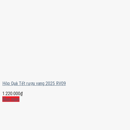
Hộp Quà Tết rượu vang 2025 RV09
1.220.000
₫
Mua ngay