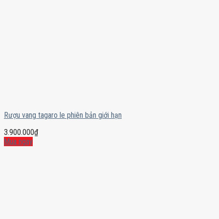
Rượu vang tagaro le phiên bản giới hạn
3.900.000
₫
Mua ngay