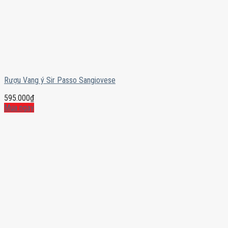
Rượu Vang ý Sir Passo Sangiovese
595.000
₫
Mua ngay