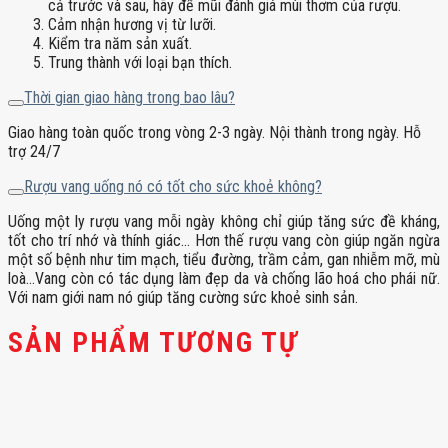
cả trước và sau, hãy để mũi đánh giá mùi thơm của rượu.
Cảm nhận hương vị từ lưỡi.
Kiểm tra năm sản xuất.
Trung thành với loại bạn thích.
Thời gian giao hàng trong bao lâu?
Giao hàng toàn quốc trong vòng 2-3 ngày. Nội thành trong ngày. Hỗ
trợ 24/7
Rượu vang uống nó có tốt cho sức khoẻ không?
Uống một ly rượu vang mỗi ngày không chỉ giúp tăng sức đề kháng,
tốt cho trí nhớ và thính giác… Hơn thế rượu vang còn giúp ngăn ngừa
một số bệnh như tim mạch, tiểu đường, trầm cảm, gan nhiễm mỡ, mù
loà…Vang còn có tác dụng làm đẹp da và chống lão hoá cho phái nữ.
Với nam giới nam nó giúp tăng cường sức khoẻ sinh sản.
SẢN PHẨM TƯƠNG TỰ