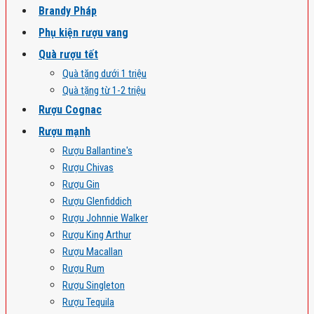
Brandy Pháp
Phụ kiện rượu vang
Quà rượu tết
Quà tặng dưới 1 triệu
Quà tặng từ 1-2 triệu
Rượu Cognac
Rượu mạnh
Rượu Ballantine's
Rượu Chivas
Rượu Gin
Rượu Glenfiddich
Rượu Johnnie Walker
Rượu King Arthur
Rượu Macallan
Rượu Rum
Rượu Singleton
Rượu Tequila