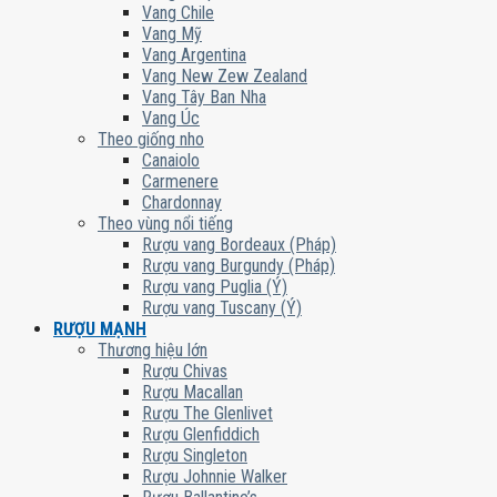
Vang Chile
Vang Mỹ
Vang Argentina
Vang New Zew Zealand
Vang Tây Ban Nha
Vang Úc
Theo giống nho
Canaiolo
Carmenere
Chardonnay
Theo vùng nổi tiếng
Rượu vang Bordeaux (Pháp)
Rượu vang Burgundy (Pháp)
Rượu vang Puglia (Ý)
Rượu vang Tuscany (Ý)
RƯỢU MẠNH
Thương hiệu lớn
Rượu Chivas
Rượu Macallan
Rượu The Glenlivet
Rượu Glenfiddich
Rượu Singleton
Rượu Johnnie Walker