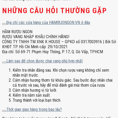
NHỮNG CÂU HỎI THƯỜNG GẶP
Địa chỉ các cửa hàng của HAMRUONGON.VN ở đâu
HẦM RƯỢU NGON
RƯỢU VANG NHẬP KHẨU CHÍNH HÃNG!
CÔNG TY TNHH TM XNK K HOUSE – GPKD số 0317003916 | Bởi Sở
KHĐT TP. Hồ Chí Minh cấp: 29/10/2021
Địa chỉ: Số 69-71 Phạm Huy Thông, P. 17, Q. Gò Vấp, TPHCM
Làm sao để chọn được chai vang phù hợp nhất
Kiểm tra nhãn đằng sau. Khi chọn rượu vang không chỉ xem
nhãn mặt trước.
Cảm nhận hương thơm từ khứu giác. Sau bước đọc nhãn chai
cả trước và sau, hãy để mũi đánh giá mùi thơm của rượu.
Cảm nhận hương vị từ lưỡi.
Kiểm tra năm sản xuất.
Trung thành với loại bạn thích.
Thời gian giao hàng trong bao lâu?