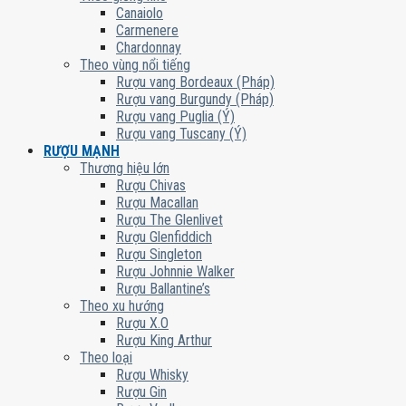
Canaiolo
Carmenere
Chardonnay
Theo vùng nổi tiếng
Rượu vang Bordeaux (Pháp)
Rượu vang Burgundy (Pháp)
Rượu vang Puglia (Ý)
Rượu vang Tuscany (Ý)
RƯỢU MẠNH
Thương hiệu lớn
Rượu Chivas
Rượu Macallan
Rượu The Glenlivet
Rượu Glenfiddich
Rượu Singleton
Rượu Johnnie Walker
Rượu Ballantine’s
Theo xu hướng
Rượu X.O
Rượu King Arthur
Theo loại
Rượu Whisky
Rượu Gin