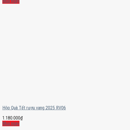
Mua ngay
Hộp Quà Tết rượu vang 2025 RV06
1.180.000
₫
Mua ngay