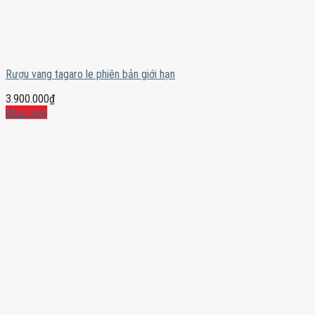
Rượu vang tagaro le phiên bản giới hạn
3.900.000
₫
Mua ngay