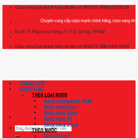
Skip
Chào mừng Quý khách hàng đã đến với WEBSITE HẦM RƯỢU NGON
to
content
Chuyên cung cấp rượu mạnh chính hãng, rượu vang nhập khẩu ca
Số 69 -71 Phạm Huy Thông, P. 17, Q. Gò Vấp, TPHCM
Chào mừng Quý khách hàng đã đến với WEBSITE HẦM RƯỢU NGON
TRANG CHỦ
RƯỢU VANG
THEO LOẠI RƯỢU
Rượu Champagne Pháp
Rượu vang ngọt
Rượu vang hồng
Rượu vang đỏ
Rượu vang trắng
Tìm
THEO NƯỚC
kiếm:
Rượu Vang Ý