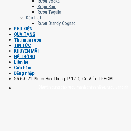
Rượu Vodka
Rượu Rum
Rượu Tequila
Đặc biệt
Rượu Brandy Cognac
PHỤ KIỆN
QUÀ TẶNG
Thu mua rượu
TIN TỨC
KHUYẾN MÃI
HỆ THỐNG
Liên hệ
Cửa hàng
Đăng nhập
Số 69 -71 Phạm Huy Thông, P. 17, Q. Gò Vấp, TPHCM
Chuyên cung cấp rượu mạnh chính hãng, rượu vang nhập khẩu ca