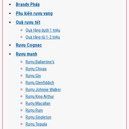
Brandy Pháp
Phụ kiện rượu vang
Quà rượu tết
Quà tặng dưới 1 triệu
Quà tặng từ 1-2 triệu
Rượu Cognac
Rượu mạnh
Rượu Ballantine's
Rượu Chivas
Rượu Gin
Rượu Glenfiddich
Rượu Johnnie Walker
Rượu King Arthur
Rượu Macallan
Rượu Rum
Rượu Singleton
Rượu Tequila