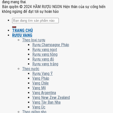
đang mang thai.
Bản quyền © 2024 HẦM RƯỢU NGON Hiện thân của sự cống hiến
không ngừng để đạt tới sự hoàn hảo
Tìm
kiếm:
TRANG CHỦ
RƯỢU VANG
Theo loại rượu
Rượu Champagne Pháp
Rượu vang ngọt
Rượu vang hồng
Rượu vang đỏ
Rượu vang trắng
Theo nước
Rượu Vang Ý
Vang Pháp
Vang Chile
Vang Mỹ
Vang Argentina
Vang New Zew Zealand
Vang Tây Ban Nha
Vang Úc
Theo giống nho