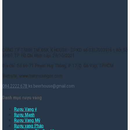
CÔNG TY TNHH TM XNK K HOUSE - GPKD số 0317003916 | Bởi Sở
KHĐT TP. Hồ Chí Minh cấp: 29/10/2021
Địa chỉ: Số 69-71 Phạm Huy Thông, P. 17, Q. Gò Vấp, TPHCM
Website: www.hamruoungon.com
084.2222.678
ks.beerhouse@gmail.com
Danh mục rượu vang
Rượu Vang ý
Rượu Mạnh
Rượu Vang Mỹ
Rượu vang Pháp