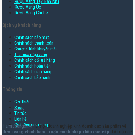
Rượu Vang Tây Ban Nha
Rượu Vang Úc
Rượu Vang Chi Lê
Dịch vụ khách hàng
Chính sách bảo mật
Chính sách thanh toán
Chương trình khuyến mãi
Thu mua rượu vang
Chính sách đổi trả hàng
Chính sách hoàn tiền
Chính sách giao hàng
Chính sách bảo hành
Thông tin
Giới thiệu
Shop
Tin tức
Liên hệ
Quà tặng rượu vang
Hamruoungon.vn
là một doanh nghiệp kinh doanh các sản phẩm về
Rượu vang chính hãng
,
rượu mạnh nhập khẩu cao cấp
. Tất cả các