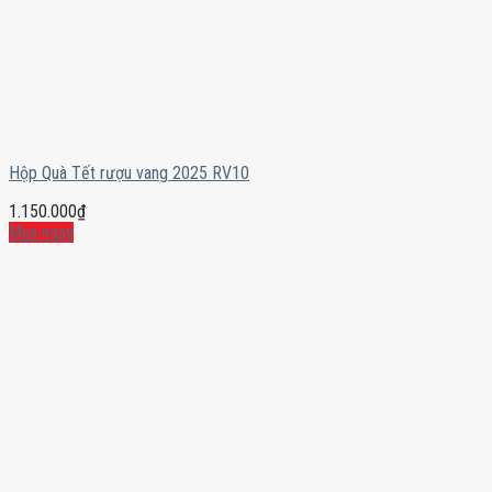
Hộp Quà Tết rượu vang 2025 RV10
1.150.000
₫
Mua ngay