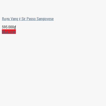
Rượu Vang ý Sir Passo Sangiovese
595.000
₫
Mua ngay