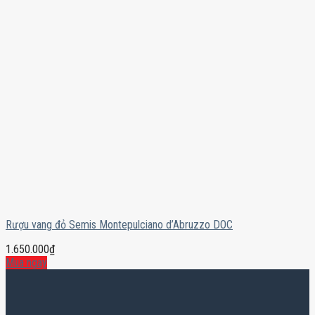
Rượu vang đỏ Semis Montepulciano d’Abruzzo DOC
1.650.000
₫
Mua ngay