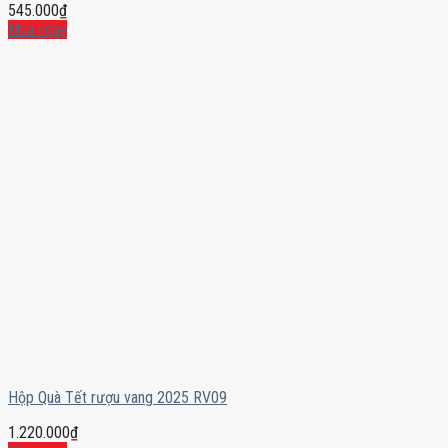
545.000
₫
Mua ngay
Hộp Quà Tết rượu vang 2025 RV09
1.220.000
₫