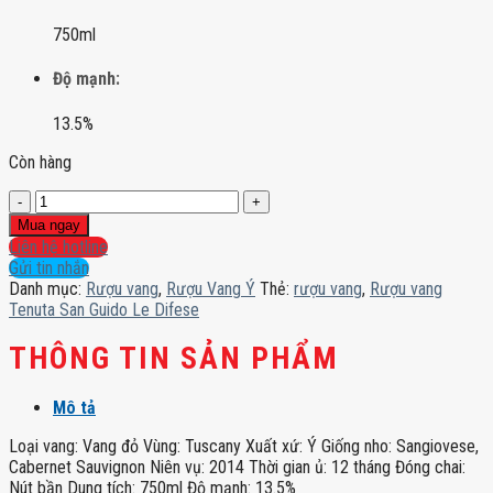
750ml
Độ mạnh:
13.5%
Còn hàng
Rượu
vang
Mua ngay
Tenuta
Liên hệ hotline
San
Gửi tin nhắn
Guido
Danh mục:
Rượu vang
,
Rượu Vang Ý
Thẻ:
rượu vang
,
Rượu vang
Le
Tenuta San Guido Le Difese
Difese
số
THÔNG TIN SẢN PHẨM
lượng
Mô tả
Loại vang: Vang đỏ Vùng: Tuscany Xuất xứ: Ý Giống nho: Sangiovese,
Cabernet Sauvignon Niên vụ: 2014 Thời gian ủ: 12 tháng Đóng chai:
Nút bần Dung tích: 750ml Độ mạnh: 13.5%