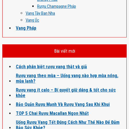
Rượu Champagne Pháp
Vang Tây Ban Nha
Vang Úc
Vang Pháp
Bài viết mới
Cách phân biệt rượu vang thật và giả
Rượu vang theo mùa – Uống vang nào hợp mùa nóng,
mùa lạnh?
Rượu vang ít calo – Bí quyết giữ dáng & tốt cho sức
khỏe
Bảo Quản Rượu Mạnh Và Rượu Vang Sau Khi Khui
TOP 5 Chai Rượu Macallan Ngon Nhất
Uống Rượu Vang Tết Đúng Cách Như Thế Nào Để Đảm
Bảo Sức Khỏe?