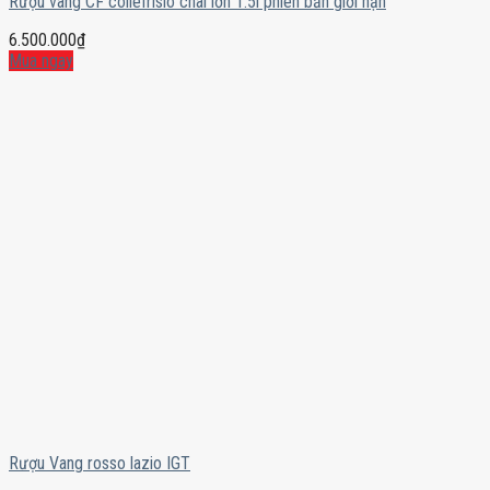
Rượu vang CF collefrisio chai lớn 1.5l phiên bản giới hạn
6.500.000
₫
Mua ngay
Rượu Vang rosso lazio IGT