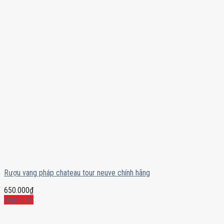
Rượu vang pháp chateau tour neuve chính hãng
650.000
₫
Mua ngay