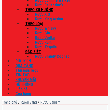
Rượu Johnnie Walker
Rượu Ballantine’s
THEO XU HƯỚNG
Rượu X.O
Rượu King Arthur
THEO LOẠI
Rượu Whisky
Rượu Gin
Rượu Vodka
Rượu Rum
Rượu Tequila
ĐẶC BIỆT
Rượu Brandy Cognac
PHỤ KIỆN
QUÀ TẶNG
Thu mua rượu
TIN TỨC
KHUYẾN MÃI
HỆ THỐNG
Liên hệ
Cửa hàng
Trang chủ
/
Rượu vang
/
Rượu Vang Ý