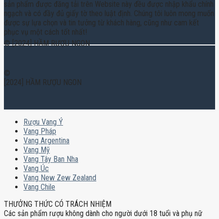
sản phẩm được đăng tải trên Website này đều được nhập khẩu chính
ngạch và có đầy đủ giấy tờ theo luật định. Chúng tôi luôn mong muốn
được sự lựa chọn và tin tưởng từ khách hàng, cũng như cam kết
phục vụ một cách tốt nhất!
© [2024] HẦM RƯỢU NGON
©
[2024] HẦM RƯỢU NGON
Rượu Vang Ý
Vang Pháp
Vang Argentina
Vang Mỹ
Vang Tây Ban Nha
Vang Úc
Vang New Zew Zealand
Vang Chile
THƯỞNG THỨC CÓ TRÁCH NHIỆM
Các sản phẩm rượu không dành cho người dưới 18 tuổi và phụ nữ