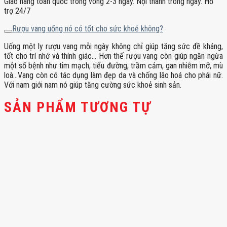
Giao hàng toàn quốc trong vòng 2-3 ngày. Nội thành trong ngày. Hỗ
trợ 24/7
Rượu vang uống nó có tốt cho sức khoẻ không?
Uống một ly rượu vang mỗi ngày không chỉ giúp tăng sức đề kháng,
tốt cho trí nhớ và thính giác… Hơn thế rượu vang còn giúp ngăn ngừa
một số bệnh như tim mạch, tiểu đường, trầm cảm, gan nhiễm mỡ, mù
loà…Vang còn có tác dụng làm đẹp da và chống lão hoá cho phái nữ.
Với nam giới nam nó giúp tăng cường sức khoẻ sinh sản.
SẢN PHẨM TƯƠNG TỰ