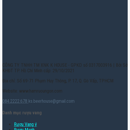
CÔNG TY TNHH TM XNK K HOUSE - GPKD số 0317003916 | Bởi Sở
KHĐT TP. Hồ Chí Minh cấp: 29/10/2021
Địa chỉ: Số 69-71 Phạm Huy Thông, P. 17, Q. Gò Vấp, TPHCM
Website: www.hamruoungon.com
084.2222.678
ks.beerhouse@gmail.com
Danh mục rượu vang
Rượu Vang ý
Rượu Mạnh