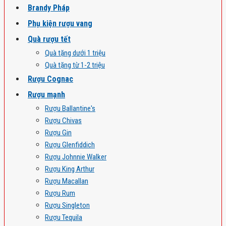
Brandy Pháp
Phụ kiện rượu vang
Quà rượu tết
Quà tặng dưới 1 triệu
Quà tặng từ 1-2 triệu
Rượu Cognac
Rượu mạnh
Rượu Ballantine's
Rượu Chivas
Rượu Gin
Rượu Glenfiddich
Rượu Johnnie Walker
Rượu King Arthur
Rượu Macallan
Rượu Rum
Rượu Singleton
Rượu Tequila