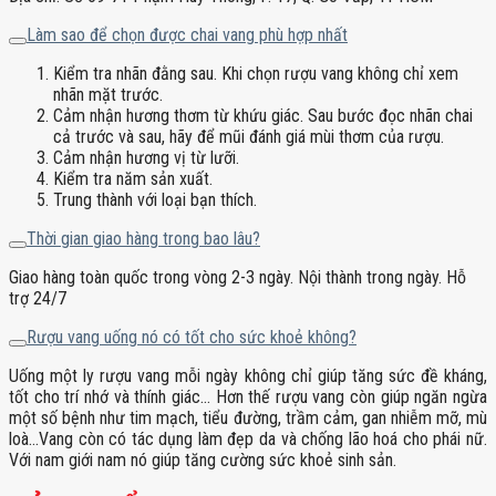
Làm sao để chọn được chai vang phù hợp nhất
Kiểm tra nhãn đằng sau. Khi chọn rượu vang không chỉ xem
nhãn mặt trước.
Cảm nhận hương thơm từ khứu giác. Sau bước đọc nhãn chai
cả trước và sau, hãy để mũi đánh giá mùi thơm của rượu.
Cảm nhận hương vị từ lưỡi.
Kiểm tra năm sản xuất.
Trung thành với loại bạn thích.
Thời gian giao hàng trong bao lâu?
Giao hàng toàn quốc trong vòng 2-3 ngày. Nội thành trong ngày. Hỗ
trợ 24/7
Rượu vang uống nó có tốt cho sức khoẻ không?
Uống một ly rượu vang mỗi ngày không chỉ giúp tăng sức đề kháng,
tốt cho trí nhớ và thính giác… Hơn thế rượu vang còn giúp ngăn ngừa
một số bệnh như tim mạch, tiểu đường, trầm cảm, gan nhiễm mỡ, mù
loà…Vang còn có tác dụng làm đẹp da và chống lão hoá cho phái nữ.
Với nam giới nam nó giúp tăng cường sức khoẻ sinh sản.