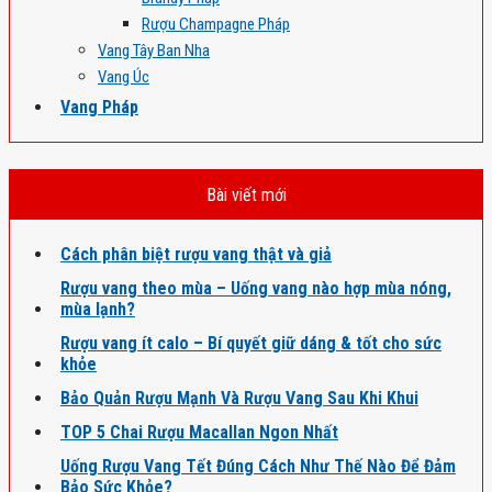
Rượu Champagne Pháp
Vang Tây Ban Nha
Vang Úc
Vang Pháp
Bài viết mới
Cách phân biệt rượu vang thật và giả
Rượu vang theo mùa – Uống vang nào hợp mùa nóng,
mùa lạnh?
Rượu vang ít calo – Bí quyết giữ dáng & tốt cho sức
khỏe
Bảo Quản Rượu Mạnh Và Rượu Vang Sau Khi Khui
TOP 5 Chai Rượu Macallan Ngon Nhất
Uống Rượu Vang Tết Đúng Cách Như Thế Nào Để Đảm
Bảo Sức Khỏe?