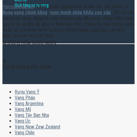
Quà tặng rượu vang
Hamruoungon.vn
là một doanh nghiệp kinh doanh các sản phẩm về
Rượu vang chính hãng
,
rượu mạnh nhập khẩu cao cấp
. Tất cả các
sản phẩm được đăng tải trên Website này đều được nhập khẩu chính
ngạch và có đầy đủ giấy tờ theo luật định. Chúng tôi luôn mong muốn
được sự lựa chọn và tin tưởng từ khách hàng, cũng như cam kết
phục vụ một cách tốt nhất!
© [2024] HẦM RƯỢU NGON
©
[2024] HẦM RƯỢU NGON
Rượu Vang Ý
Vang Pháp
Vang Argentina
Vang Mỹ
Vang Tây Ban Nha
Vang Úc
Vang New Zew Zealand
Vang Chile