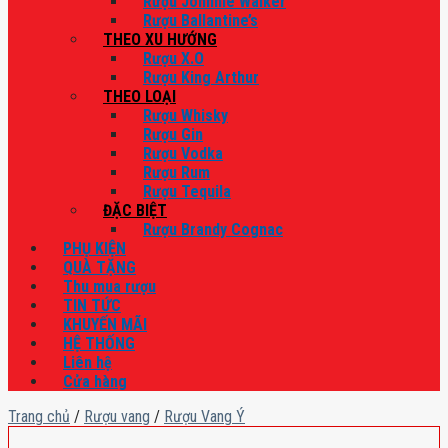
Rượu Johnnie Walker
Rượu Ballantine’s
THEO XU HƯỚNG
Rượu X.O
Rượu King Arthur
THEO LOẠI
Rượu Whisky
Rượu Gin
Rượu Vodka
Rượu Rum
Rượu Tequila
ĐẶC BIỆT
Rượu Brandy Cognac
PHỤ KIỆN
QUÀ TẶNG
Thu mua rượu
TIN TỨC
KHUYẾN MÃI
HỆ THỐNG
Liên hệ
Cửa hàng
Trang chủ
/
Rượu vang
/
Rượu Vang Ý