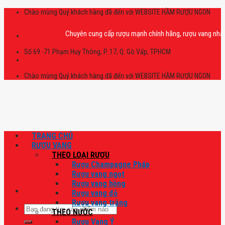
Skip
Chào mừng Quý khách hàng đã đến với WEBSITE HẦM RƯỢU NGON
to
content
Chuyên cung cấp rượu mạnh chính hãng, rượu vang nhập khẩu ca
Số 69 -71 Phạm Huy Thông, P. 17, Q. Gò Vấp, TPHCM
Chào mừng Quý khách hàng đã đến với WEBSITE HẦM RƯỢU NGON
TRANG CHỦ
RƯỢU VANG
THEO LOẠI RƯỢU
Rượu Champagne Pháp
Rượu vang ngọt
Rượu vang hồng
Rượu vang đỏ
Rượu vang trắng
Tìm
THEO NƯỚC
kiếm:
Rượu Vang Ý