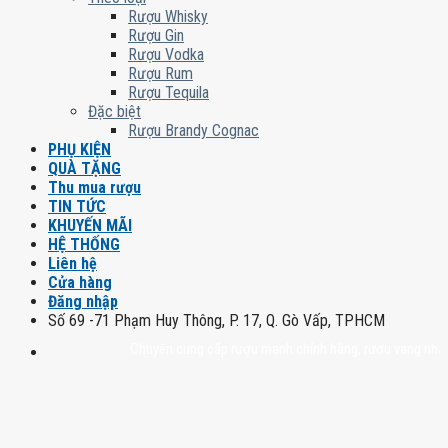
Rượu Whisky
Rượu Gin
Rượu Vodka
Rượu Rum
Rượu Tequila
Đặc biệt
Rượu Brandy Cognac
PHỤ KIỆN
QUÀ TẶNG
Thu mua rượu
TIN TỨC
KHUYẾN MÃI
HỆ THỐNG
Liên hệ
Cửa hàng
Đăng nhập
Số 69 -71 Phạm Huy Thông, P. 17, Q. Gò Vấp, TPHCM
Chuyên cung cấp rượu mạnh chính hãng, rượu vang nhập khẩu ca