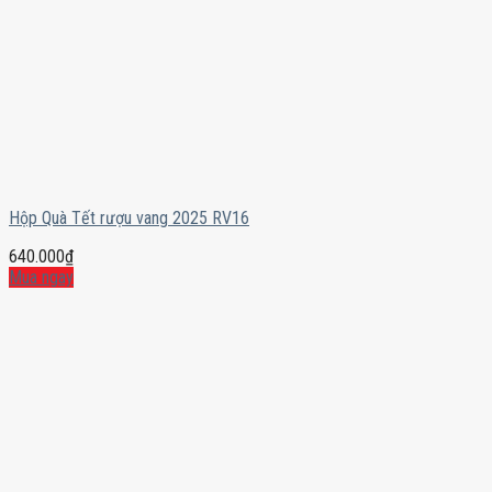
Hộp Quà Tết rượu vang 2025 RV16
640.000
₫
Mua ngay