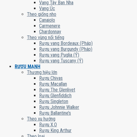
Vang Tây Ban Nha
Vang Úc
Theo giống nho
Canaiolo
Carmenere
Chardonnay
Theo vùng nổi tiếng
Rượu vang Bordeaux (Pháp)
Rượu vang Burgundy (Pháp)
Rượu vang Puglia (Ý)
Rượu vang Tuscany (Ý)
RƯỢU MẠNH
Thương hiệu lớn
Rượu Chivas
Rượu Macallan
Rượu The Glenlivet
Rượu Glenfiddich
Rượu Singleton
Rượu Johnnie Walker
Rượu Ballantine’s
Theo xu hướng
Rượu X.O
Rượu King Arthur
Theo loại