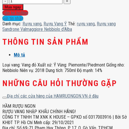
Rượu
vang
Mua ngay
Sandrone
Liên hệ hotline
Valmaggiore
Gửi tin nhắn
Nebbiolo
Danh mục:
Rượu vang
,
Rượu Vang Ý
Thẻ:
rượu vang
,
Rượu vang
d'Alba
Sandrone Valmaggiore Nebbiolo d'Alba
số
lượng
THÔNG TIN SẢN PHẨM
Mô tả
Loại vang: Vang đỏ Xuất xứ: Ý Vùng: Piemonte/Piedmont Giống nho:
Nebbiolo Niên vụ: 2018 Dung tích: 750ml Độ mạnh: 14%
NHỮNG CÂU HỎI THƯỜNG GẶP
Địa chỉ các cửa hàng của HAMRUONGON.VN ở đâu
HẦM RƯỢU NGON
RƯỢU VANG NHẬP KHẨU CHÍNH HÃNG!
CÔNG TY TNHH TM XNK K HOUSE – GPKD số 0317003916 | Bởi Sở
KHĐT TP. Hồ Chí Minh cấp: 29/10/2021
Địa chỉ: Số 69-71 Phạm Huy Thông, P. 17, Q. Gò Vấp, TPHCM