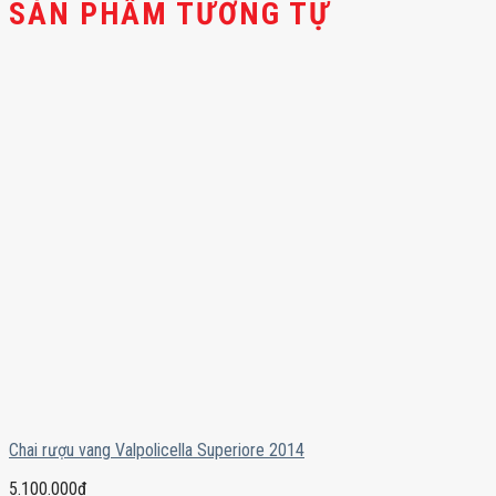
SẢN PHẨM TƯƠNG TỰ
Chai rượu vang Valpolicella Superiore 2014
5.100.000
₫