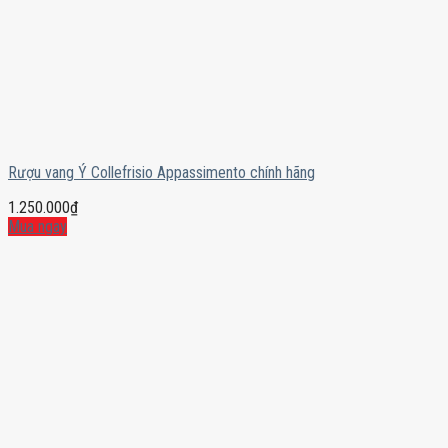
Rượu vang Ý Collefrisio Appassimento chính hãng
1.250.000
₫
Mua ngay