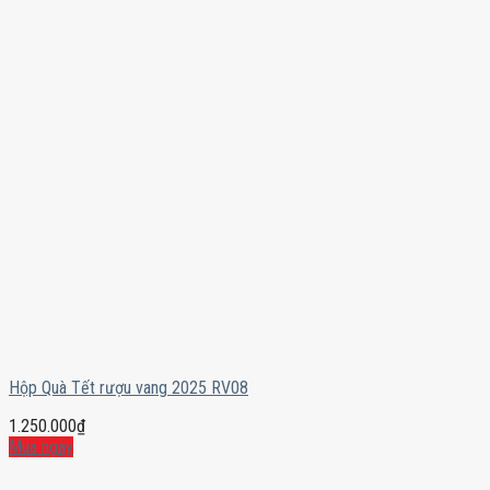
Hộp Quà Tết rượu vang 2025 RV08
1.250.000
₫
Mua ngay