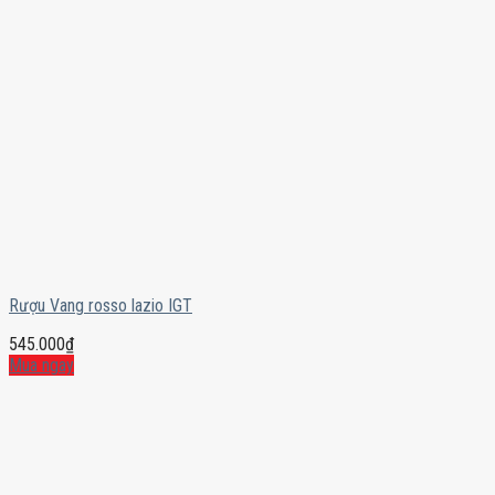
Rượu Vang rosso lazio IGT
545.000
₫
Mua ngay