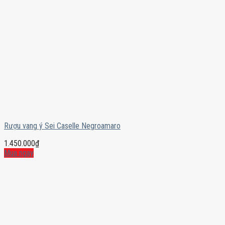
Rượu vang ý Sei Caselle Negroamaro
1.450.000
₫
Mua ngay