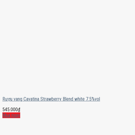
Rượu vang Cavatina Strawberry Blend white 7.5%vol
545.000
₫
Mua ngay