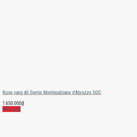
Rượu vang đỏ Semis Montepulciano d’Abruzzo DOC
1.650.000
₫
Mua ngay