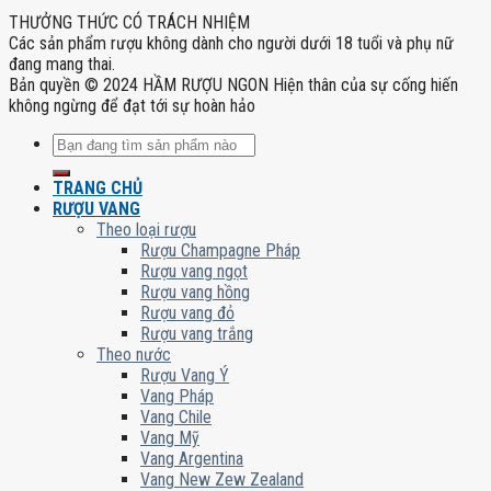
THƯỞNG THỨC CÓ TRÁCH NHIỆM
Các sản phẩm rượu không dành cho người dưới 18 tuổi và phụ nữ
đang mang thai.
Bản quyền © 2024 HẦM RƯỢU NGON Hiện thân của sự cống hiến
không ngừng để đạt tới sự hoàn hảo
Tìm
kiếm:
TRANG CHỦ
RƯỢU VANG
Theo loại rượu
Rượu Champagne Pháp
Rượu vang ngọt
Rượu vang hồng
Rượu vang đỏ
Rượu vang trắng
Theo nước
Rượu Vang Ý
Vang Pháp
Vang Chile
Vang Mỹ
Vang Argentina
Vang New Zew Zealand