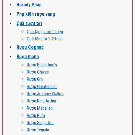
Brandy Pháp
Phụ kiện rượu vang
Quà rượu tết
Quà tặng dưới 1 triệu
Quà tặng từ 1-2 triệu
Rượu Cognac
Rượu mạnh
Rượu Ballantine's
Rượu Chivas
Rượu Gin
Rượu Glenfiddich
Rượu Johnnie Walker
Rượu King Arthur
Rượu Macallan
Rượu Rum
Rượu Singleton
Rượu Tequila