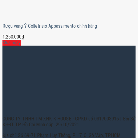
Rượu vang Ý Collefrisio Appassimento chính hãng
1.250.000
₫
Mua ngay
CÔNG TY TNHH TM XNK K HOUSE - GPKD số 0317003916 | Bởi Sở
KHĐT TP. Hồ Chí Minh cấp: 29/10/2021
Địa chỉ: Số 69-71 Phạm Huy Thông, P. 17, Q. Gò Vấp, TPHCM