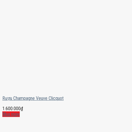
Rượu Champagne Veuve Clicquot
1.600.000
₫
Mua ngay