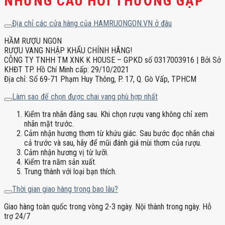
NHỮNG CÂU HỎI THƯỜNG GẶP
Địa chỉ các cửa hàng của HAMRUONGON.VN ở đâu
HẦM RƯỢU NGON
RƯỢU VANG NHẬP KHẨU CHÍNH HÃNG!
CÔNG TY TNHH TM XNK K HOUSE – GPKD số 0317003916 | Bởi Sở
KHĐT TP. Hồ Chí Minh cấp: 29/10/2021
Địa chỉ: Số 69-71 Phạm Huy Thông, P. 17, Q. Gò Vấp, TPHCM
Làm sao để chọn được chai vang phù hợp nhất
Kiểm tra nhãn đằng sau. Khi chọn rượu vang không chỉ xem
nhãn mặt trước.
Cảm nhận hương thơm từ khứu giác. Sau bước đọc nhãn chai
cả trước và sau, hãy để mũi đánh giá mùi thơm của rượu.
Cảm nhận hương vị từ lưỡi.
Kiểm tra năm sản xuất.
Trung thành với loại bạn thích.
Thời gian giao hàng trong bao lâu?
Giao hàng toàn quốc trong vòng 2-3 ngày. Nội thành trong ngày. Hỗ
trợ 24/7