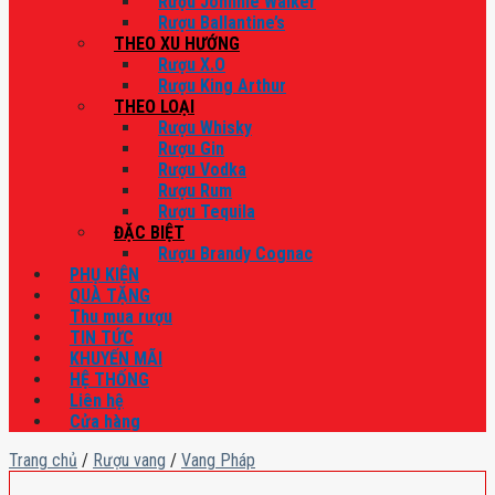
Rượu Johnnie Walker
Rượu Ballantine’s
THEO XU HƯỚNG
Rượu X.O
Rượu King Arthur
THEO LOẠI
Rượu Whisky
Rượu Gin
Rượu Vodka
Rượu Rum
Rượu Tequila
ĐẶC BIỆT
Rượu Brandy Cognac
PHỤ KIỆN
QUÀ TẶNG
Thu mua rượu
TIN TỨC
KHUYẾN MÃI
HỆ THỐNG
Liên hệ
Cửa hàng
Trang chủ
/
Rượu vang
/
Vang Pháp