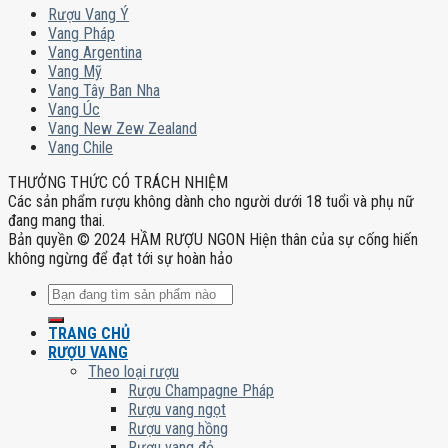
Rượu Vang Ý
Vang Pháp
Vang Argentina
Vang Mỹ
Vang Tây Ban Nha
Vang Úc
Vang New Zew Zealand
Vang Chile
THƯỞNG THỨC CÓ TRÁCH NHIỆM
Các sản phẩm rượu không dành cho người dưới 18 tuổi và phụ nữ
đang mang thai.
Bản quyền © 2024 HẦM RƯỢU NGON Hiện thân của sự cống hiến
không ngừng để đạt tới sự hoàn hảo
Tìm
kiếm:
TRANG CHỦ
RƯỢU VANG
Theo loại rượu
Rượu Champagne Pháp
Rượu vang ngọt
Rượu vang hồng
Rượu vang đỏ