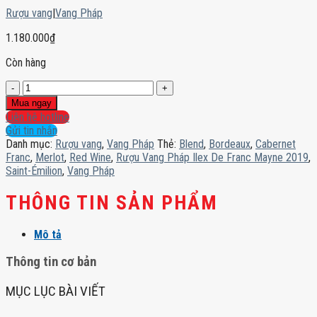
Rượu vang
|
Vang Pháp
1.180.000
₫
Còn hàng
Rượu
Vang
Mua ngay
Pháp
Liên hệ hotline
Ilex
Gửi tin nhắn
De
Danh mục:
Rượu vang
,
Vang Pháp
Thẻ:
Blend
,
Bordeaux
,
Cabernet
Franc
Franc
,
Merlot
,
Red Wine
,
Rượu Vang Pháp Ilex De Franc Mayne 2019
,
Mayne
Saint-Émilion
,
Vang Pháp
2019
số
THÔNG TIN SẢN PHẨM
lượng
Mô tả
Thông tin cơ bản
MỤC LỤC BÀI VIẾT