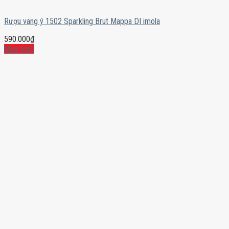
Rượu vang ý 1502 Sparkling Brut Mappa DI imola
590.000
₫
Mua ngay