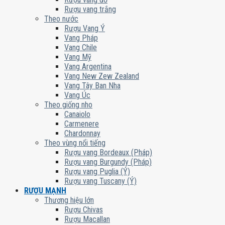
Rượu vang trắng
Theo nước
Rượu Vang Ý
Vang Pháp
Vang Chile
Vang Mỹ
Vang Argentina
Vang New Zew Zealand
Vang Tây Ban Nha
Vang Úc
Theo giống nho
Canaiolo
Carmenere
Chardonnay
Theo vùng nổi tiếng
Rượu vang Bordeaux (Pháp)
Rượu vang Burgundy (Pháp)
Rượu vang Puglia (Ý)
Rượu vang Tuscany (Ý)
RƯỢU MẠNH
Thương hiệu lớn
Rượu Chivas
Rượu Macallan