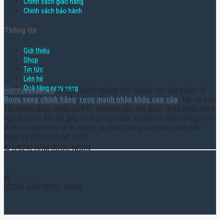
Chính sách giao hàng
Chính sách bảo hành
Thông tin
Giới thiệu
Shop
Tin tức
Liên hệ
Quà tặng rượu vang
Hamruoungon.vn
là một doanh nghiệp kinh doanh các sản phẩm về
Rượu vang chính hãng
,
rượu mạnh nhập khẩu cao cấp
. Tất cả các
sản phẩm được đăng tải trên Website này đều được nhập khẩu chính
ngạch và có đầy đủ giấy tờ theo luật định. Chúng tôi luôn mong muốn
được sự lựa chọn và tin tưởng từ khách hàng, cũng như cam kết
phục vụ một cách tốt nhất!
© [2024] HẦM RƯỢU NGON
©
[2024] HẦM RƯỢU NGON