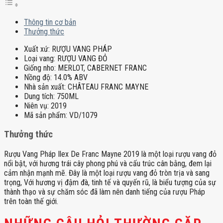
Thông tin cơ bản
Thưởng thức
Xuất xứ:
RƯỢU VANG PHÁP
Loại vang:
RƯỢU VANG ĐỎ
Giống nho:
MERLOT, CABERNET FRANC
Nồng độ:
14.0% ABV
Nhà sản xuất:
CHÂTEAU FRANC MAYNE
Dung tích:
750ML
Niên vụ:
2019
Mã sản phẩm:
VD/1079
Thưởng thức
Rượu Vang Pháp Ilex De Franc Mayne 2019 là một loại rượu vang đỏ
nổi bật, với hương trái cây phong phú và cấu trúc cân bằng, đem lại
cảm nhận mạnh mẽ. Đây là một loại rượu vang đỏ tròn trịa và sang
trọng, Với hương vị đậm đà, tinh tế và quyến rũ, là biểu tượng của sự
thành thạo và sự chăm sóc đã làm nên danh tiếng của rượu Pháp
trên toàn thế giới.