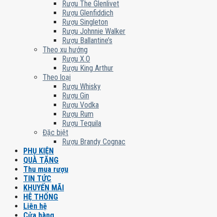
Rượu The Glenlivet
Rượu Glenfiddich
Rượu Singleton
Rượu Johnnie Walker
Rượu Ballantine’s
Theo xu hướng
Rượu X.O
Rượu King Arthur
Theo loại
Rượu Whisky
Rượu Gin
Rượu Vodka
Rượu Rum
Rượu Tequila
Đặc biệt
Rượu Brandy Cognac
PHỤ KIỆN
QUÀ TẶNG
Thu mua rượu
TIN TỨC
KHUYẾN MÃI
HỆ THỐNG
Liên hệ
Cửa hàng