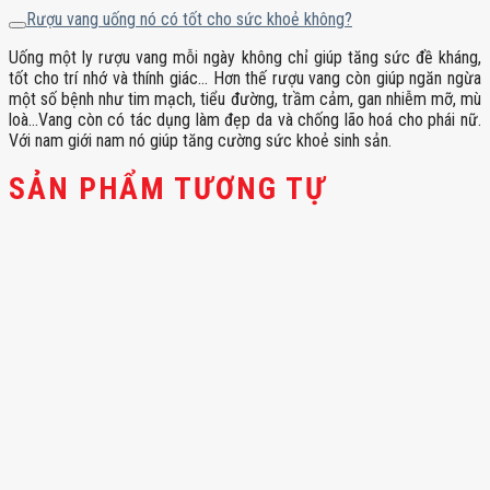
Rượu vang uống nó có tốt cho sức khoẻ không?
Uống một ly rượu vang mỗi ngày không chỉ giúp tăng sức đề kháng,
tốt cho trí nhớ và thính giác… Hơn thế rượu vang còn giúp ngăn ngừa
một số bệnh như tim mạch, tiểu đường, trầm cảm, gan nhiễm mỡ, mù
loà…Vang còn có tác dụng làm đẹp da và chống lão hoá cho phái nữ.
Với nam giới nam nó giúp tăng cường sức khoẻ sinh sản.
SẢN PHẨM TƯƠNG TỰ