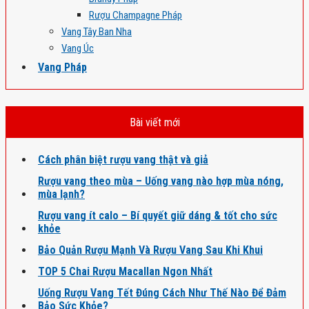
Rượu Champagne Pháp
Vang Tây Ban Nha
Vang Úc
Vang Pháp
Bài viết mới
Cách phân biệt rượu vang thật và giả
Rượu vang theo mùa – Uống vang nào hợp mùa nóng,
mùa lạnh?
Rượu vang ít calo – Bí quyết giữ dáng & tốt cho sức
khỏe
Bảo Quản Rượu Mạnh Và Rượu Vang Sau Khi Khui
TOP 5 Chai Rượu Macallan Ngon Nhất
Uống Rượu Vang Tết Đúng Cách Như Thế Nào Để Đảm
Bảo Sức Khỏe?