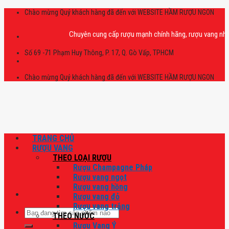
Skip
Chào mừng Quý khách hàng đã đến với WEBSITE HẦM RƯỢU NGON
to
content
Chuyên cung cấp rượu mạnh chính hãng, rượu vang nhập khẩu c
Số 69 -71 Phạm Huy Thông, P. 17, Q. Gò Vấp, TPHCM
Chào mừng Quý khách hàng đã đến với WEBSITE HẦM RƯỢU NGON
TRANG CHỦ
RƯỢU VANG
THEO LOẠI RƯỢU
Rượu Champagne Pháp
Rượu vang ngọt
Rượu vang hồng
Rượu vang đỏ
Rượu vang trắng
Tìm
THEO NƯỚC
kiếm:
Rượu Vang Ý