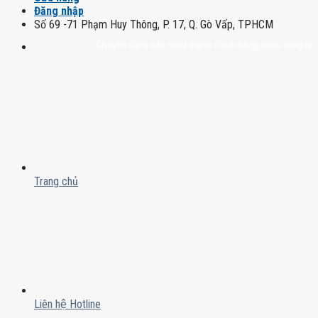
Đăng nhập
Số 69 -71 Phạm Huy Thông, P. 17, Q. Gò Vấp, TPHCM
Chuyên cung cấp rượu mạnh chính hãng, rượu vang nhập khẩu c
Trang chủ
Liên hệ Hotline