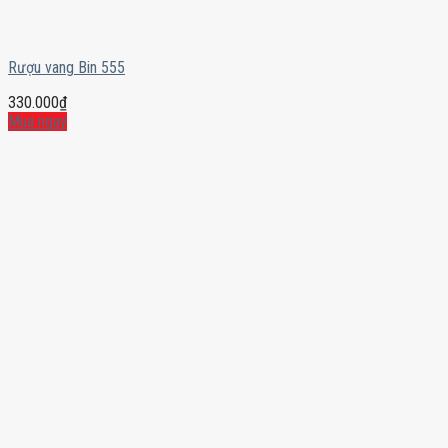
Rượu vang Bin 555
330.000
₫
Mua ngay