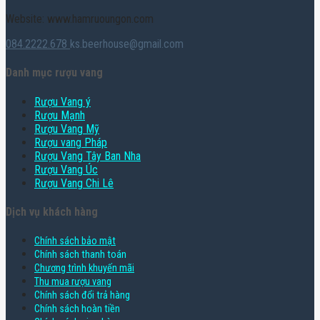
Website: www.hamruoungon.com
084.2222.678
ks.beerhouse@gmail.com
Danh mục rượu vang
Rượu Vang ý
Rượu Mạnh
Rượu Vang Mỹ
Rượu vang Pháp
Rượu Vang Tây Ban Nha
Rượu Vang Úc
Rượu Vang Chi Lê
Dịch vụ khách hàng
Chính sách bảo mật
Chính sách thanh toán
Chương trình khuyến mãi
Thu mua rượu vang
Chính sách đổi trả hàng
Chính sách hoàn tiền