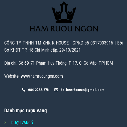
CÔNG TY TNHH TM XNK K HOUSE - GPKD số 0317003916 | Bởi
Sở KHĐT TP. Hồ Chí Minh cấp: 29/10/2021
Địa chỉ: Số 69-71 Phạm Huy Thông, P. 17, Q. Gò Vấp, TPHCM
Website: www.hamruoungon.com
084.2222.678
ks.beerhouse@gmail.com
Danh mục rượu vang
RƯỢU VANG Ý