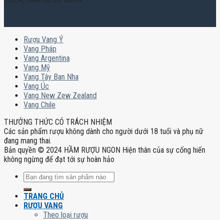
Rượu Vang Ý
Vang Pháp
Vang Argentina
Vang Mỹ
Vang Tây Ban Nha
Vang Úc
Vang New Zew Zealand
Vang Chile
THƯỞNG THỨC CÓ TRÁCH NHIỆM
Các sản phẩm rượu không dành cho người dưới 18 tuổi và phụ nữ
đang mang thai.
Bản quyền © 2024 HẦM RƯỢU NGON Hiện thân của sự cống hiến
không ngừng để đạt tới sự hoàn hảo
Tìm
kiếm:
TRANG CHỦ
RƯỢU VANG
Theo loại rượu