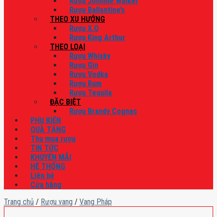
Rượu Johnnie Walker
Rượu Ballantine’s
THEO XU HƯỚNG
Rượu X.O
Rượu King Arthur
THEO LOẠI
Rượu Whisky
Rượu Gin
Rượu Vodka
Rượu Rum
Rượu Tequila
ĐẶC BIỆT
Rượu Brandy Cognac
PHỤ KIỆN
QUÀ TẶNG
Thu mua rượu
TIN TỨC
KHUYẾN MÃI
HỆ THỐNG
Liên hệ
Cửa hàng
Trang chủ
/
Rượu vang
/
Vang Pháp