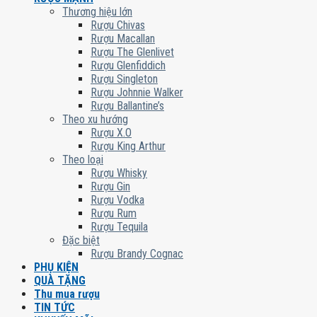
Thương hiệu lớn
Rượu Chivas
Rượu Macallan
Rượu The Glenlivet
Rượu Glenfiddich
Rượu Singleton
Rượu Johnnie Walker
Rượu Ballantine’s
Theo xu hướng
Rượu X.O
Rượu King Arthur
Theo loại
Rượu Whisky
Rượu Gin
Rượu Vodka
Rượu Rum
Rượu Tequila
Đặc biệt
Rượu Brandy Cognac
PHỤ KIỆN
QUÀ TẶNG
Thu mua rượu
TIN TỨC