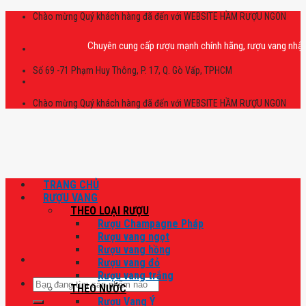
Skip
Chào mừng Quý khách hàng đã đến với WEBSITE HẦM RƯỢU NGON
to
content
Chuyên cung cấp rượu mạnh chính hãng, rượu vang nhập khẩu ca
Số 69 -71 Phạm Huy Thông, P. 17, Q. Gò Vấp, TPHCM
Chào mừng Quý khách hàng đã đến với WEBSITE HẦM RƯỢU NGON
TRANG CHỦ
RƯỢU VANG
THEO LOẠI RƯỢU
Rượu Champagne Pháp
Rượu vang ngọt
Rượu vang hồng
Rượu vang đỏ
Rượu vang trắng
Tìm
THEO NƯỚC
kiếm:
Rượu Vang Ý