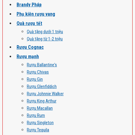
Brandy Pháp
Phụ kiện rượu vang
Quà rượu tết
Quà tặng dưới 1 triệu
Quà tặng từ 1-2 triệu
Rượu Cognac
Rượu mạnh
Rượu Ballantine's
Rượu Chivas
Rượu Gin
Rượu Glenfiddich
Rượu Johnnie Walker
Rượu King Arthur
Rượu Macallan
Rượu Rum
Rượu Singleton
Rượu Tequila