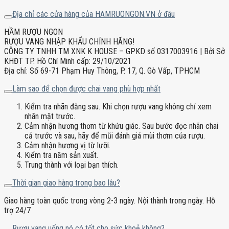
Địa chỉ các cửa hàng của HAMRUONGON.VN ở đâu
HẦM RƯỢU NGON
RƯỢU VANG NHẬP KHẨU CHÍNH HÃNG!
CÔNG TY TNHH TM XNK K HOUSE – GPKD số 0317003916 | Bởi Sở
KHĐT TP. Hồ Chí Minh cấp: 29/10/2021
Địa chỉ: Số 69-71 Phạm Huy Thông, P. 17, Q. Gò Vấp, TPHCM
Làm sao để chọn được chai vang phù hợp nhất
Kiểm tra nhãn đằng sau. Khi chọn rượu vang không chỉ xem
nhãn mặt trước.
Cảm nhận hương thơm từ khứu giác. Sau bước đọc nhãn chai
cả trước và sau, hãy để mũi đánh giá mùi thơm của rượu.
Cảm nhận hương vị từ lưỡi.
Kiểm tra năm sản xuất.
Trung thành với loại bạn thích.
Thời gian giao hàng trong bao lâu?
Giao hàng toàn quốc trong vòng 2-3 ngày. Nội thành trong ngày. Hỗ
trợ 24/7
Rượu vang uống nó có tốt cho sức khoẻ không?