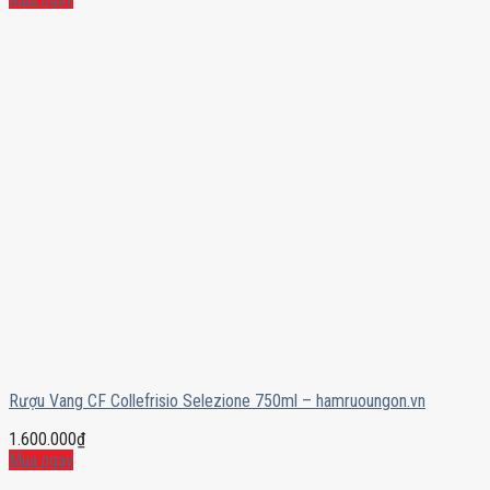
Rượu Vang CF Collefrisio Selezione 750ml – hamruoungon.vn
1.600.000
₫
Mua ngay