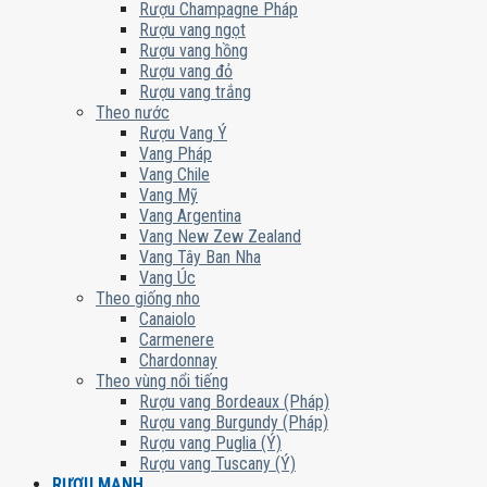
Rượu Champagne Pháp
Rượu vang ngọt
Rượu vang hồng
Rượu vang đỏ
Rượu vang trắng
Theo nước
Rượu Vang Ý
Vang Pháp
Vang Chile
Vang Mỹ
Vang Argentina
Vang New Zew Zealand
Vang Tây Ban Nha
Vang Úc
Theo giống nho
Canaiolo
Carmenere
Chardonnay
Theo vùng nổi tiếng
Rượu vang Bordeaux (Pháp)
Rượu vang Burgundy (Pháp)
Rượu vang Puglia (Ý)
Rượu vang Tuscany (Ý)
RƯỢU MẠNH