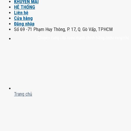
KHUYẾN MÃI
HỆ THỐNG
Liên hệ
Cửa hàng
Đăng nhập
Số 69 -71 Phạm Huy Thông, P. 17, Q. Gò Vấp, TPHCM
Chuyên cung cấp rượu mạnh chính hãng, rượu vang nhập khẩu ca
Trang chủ