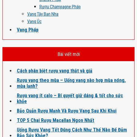
Rượu Champagne Pháp
Vang Tây Ban Nha
Vang Úc
Vang Pháp
Bài viết mới
Cách phân biệt rượu vang thật và giả
Rượu vang theo mùa – Uống vang nào hợp mùa nóng,
mùa lạnh?
Rượu vang ít calo – Bí quyết giữ dáng & tốt cho sức
khỏe
Bảo Quản Rượu Mạnh Và Rượu Vang Sau Khi Khui
TOP 5 Chai Rượu Macallan Ngon Nhất
Uống Rượu Vang Tết Đúng Cách Như Thế Nào Để Đảm
Bảo Sức Khỏe?