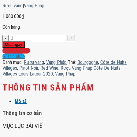
Rượu vang
|
Vang Pháp
1.060.000
₫
Còn hàng
Rượu
Vang
Mua ngay
Pháp
Liên hệ hotline
Côte
Gửi tin nhắn
De
Danh mục:
Rượu vang
,
Vang Pháp
Thẻ:
Bourgogne
,
Côte de Nuits
Nuits-
Villages
,
Pinot Noir
,
Red Wine
,
Rượu Vang Pháp Côte De Nuits-
Villages
Villages Louis Latour 2020
,
Vang Pháp
Louis
Latour
THÔNG TIN SẢN PHẨM
2020
số
Mô tả
lượng
Thông tin cơ bản
MỤC LỤC BÀI VIẾT