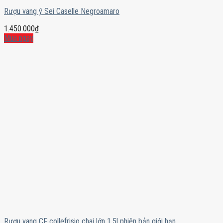
Rượu vang ý Sei Caselle Negroamaro
1.450.000
₫
Mua ngay
Rượu vang CF collefrisio chai lớn 1.5l phiên bản giới hạn