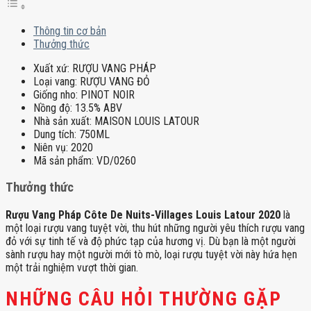
Thông tin cơ bản
Thưởng thức
Xuất xứ:
RƯỢU VANG PHÁP
Loại vang:
RƯỢU VANG ĐỎ
Giống nho:
PINOT NOIR
Nồng độ:
13.5% ABV
Nhà sản xuất:
MAISON LOUIS LATOUR
Dung tích:
750ML
Niên vụ:
2020
Mã sản phẩm:
VD/0260
Thưởng thức
Rượu Vang Pháp Côte De Nuits-Villages Louis Latour 2020
là
một loại rượu vang tuyệt vời, thu hút những người yêu thích rượu vang
đỏ với sự tinh tế và độ phức tạp của hương vị. Dù bạn là một người
sành rượu hay một người mới tò mò, loại rượu tuyệt vời này hứa hẹn
một trải nghiệm vượt thời gian.
NHỮNG CÂU HỎI THƯỜNG GẶP