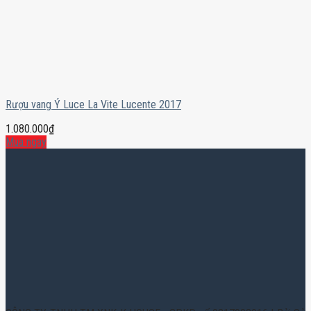
Rượu vang Ý Luce La Vite Lucente 2017
1.080.000
₫
Mua ngay