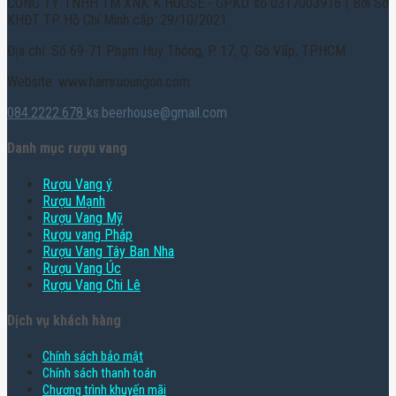
CÔNG TY TNHH TM XNK K HOUSE - GPKD số 0317003916 | Bởi Sở
KHĐT TP. Hồ Chí Minh cấp: 29/10/2021
Địa chỉ: Số 69-71 Phạm Huy Thông, P. 17, Q. Gò Vấp, TPHCM
Website: www.hamruoungon.com
084.2222.678
ks.beerhouse@gmail.com
Danh mục rượu vang
Rượu Vang ý
Rượu Mạnh
Rượu Vang Mỹ
Rượu vang Pháp
Rượu Vang Tây Ban Nha
Rượu Vang Úc
Rượu Vang Chi Lê
Dịch vụ khách hàng
Chính sách bảo mật
Chính sách thanh toán
Chương trình khuyến mãi