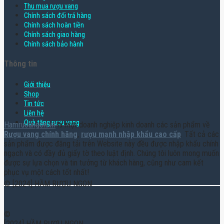
Thu mua rượu vang
Chính sách đổi trả hàng
Chính sách hoàn tiền
Chính sách giao hàng
Chính sách bảo hành
Thông tin
Giới thiệu
Shop
Tin tức
Liên hệ
Quà tặng rượu vang
Hamruoungon.vn
là một doanh nghiệp kinh doanh các sản phẩm về
Rượu vang chính hãng
,
rượu mạnh nhập khẩu cao cấp
. Tất cả các
sản phẩm được đăng tải trên Website này đều được nhập khẩu chính
ngạch và có đầy đủ giấy tờ theo luật định. Chúng tôi luôn mong muốn
được sự lựa chọn và tin tưởng từ khách hàng, cũng như cam kết
phục vụ một cách tốt nhất!
© [2024] HẦM RƯỢU NGON
©
[2024] HẦM RƯỢU NGON