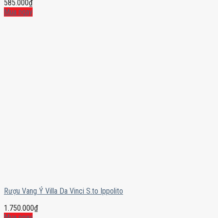
585.000
₫
Mua ngay
Rượu Vang Ý Villa Da Vinci S.to Ippolito
1.750.000
₫
Mua ngay