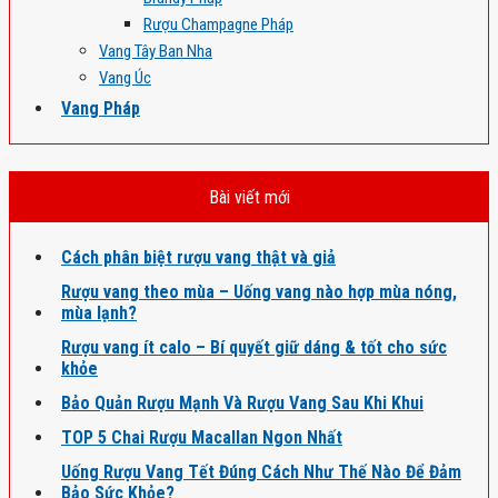
Rượu Champagne Pháp
Vang Tây Ban Nha
Vang Úc
Vang Pháp
Bài viết mới
Cách phân biệt rượu vang thật và giả
Rượu vang theo mùa – Uống vang nào hợp mùa nóng,
mùa lạnh?
Rượu vang ít calo – Bí quyết giữ dáng & tốt cho sức
khỏe
Bảo Quản Rượu Mạnh Và Rượu Vang Sau Khi Khui
TOP 5 Chai Rượu Macallan Ngon Nhất
Uống Rượu Vang Tết Đúng Cách Như Thế Nào Để Đảm
Bảo Sức Khỏe?