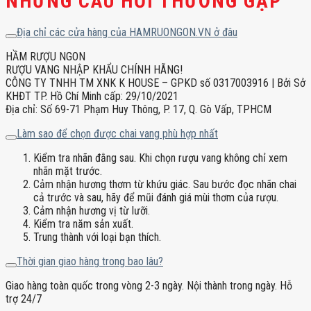
NHỮNG CÂU HỎI THƯỜNG GẶP
Địa chỉ các cửa hàng của HAMRUONGON.VN ở đâu
HẦM RƯỢU NGON
RƯỢU VANG NHẬP KHẨU CHÍNH HÃNG!
CÔNG TY TNHH TM XNK K HOUSE – GPKD số 0317003916 | Bởi Sở
KHĐT TP. Hồ Chí Minh cấp: 29/10/2021
Địa chỉ: Số 69-71 Phạm Huy Thông, P. 17, Q. Gò Vấp, TPHCM
Làm sao để chọn được chai vang phù hợp nhất
Kiểm tra nhãn đằng sau. Khi chọn rượu vang không chỉ xem
nhãn mặt trước.
Cảm nhận hương thơm từ khứu giác. Sau bước đọc nhãn chai
cả trước và sau, hãy để mũi đánh giá mùi thơm của rượu.
Cảm nhận hương vị từ lưỡi.
Kiểm tra năm sản xuất.
Trung thành với loại bạn thích.
Thời gian giao hàng trong bao lâu?
Giao hàng toàn quốc trong vòng 2-3 ngày. Nội thành trong ngày. Hỗ
trợ 24/7