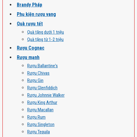
Brandy Pháp
Phụ kiện rượu vang
Quà rượu tết
Quà tặng dưới 1 triệu
Quà tặng từ 1-2 triệu
Rượu Cognac
Rượu mạnh
Rượu Ballantine's
Rượu Chivas
Rượu Gin
Rượu Glenfiddich
Rượu Johnnie Walker
Rượu King Arthur
Rượu Macallan
Rượu Rum
Rượu Singleton
Rượu Tequila