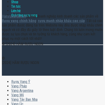
Shop
Tin tức
Liên hệ
Quà tặng rượu vang
Hamruoungon.vn
là một doanh nghiệp kinh doanh các sản phẩm về
Rượu vang chính hãng
,
rượu mạnh nhập khẩu cao cấp
. Tất cả các
sản phẩm được đăng tải trên Website này đều được nhập khẩu chính
ngạch và có đầy đủ giấy tờ theo luật định. Chúng tôi luôn mong muốn
được sự lựa chọn và tin tưởng từ khách hàng, cũng như cam kết
phục vụ một cách tốt nhất!
© [2024] HẦM RƯỢU NGON
©
[2024] HẦM RƯỢU NGON
Rượu Vang Ý
Vang Pháp
Vang Argentina
Vang Mỹ
Vang Tây Ban Nha
Vang Úc