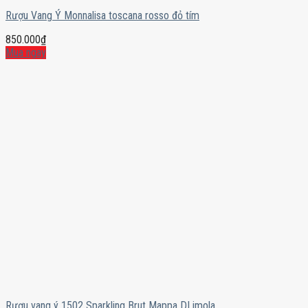
Rượu Vang Ý Monnalisa toscana rosso đỏ tím
850.000
₫
Mua ngay
Rượu vang ý 1502 Sparkling Brut Mappa DI imola