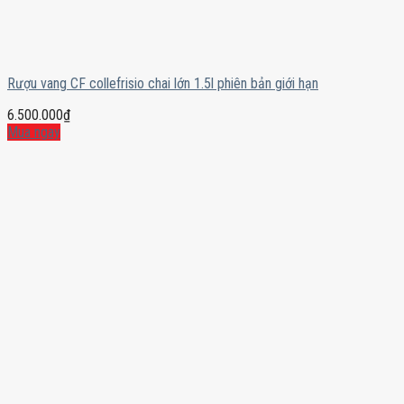
Rượu vang CF collefrisio chai lớn 1.5l phiên bản giới hạn
6.500.000
₫
Mua ngay