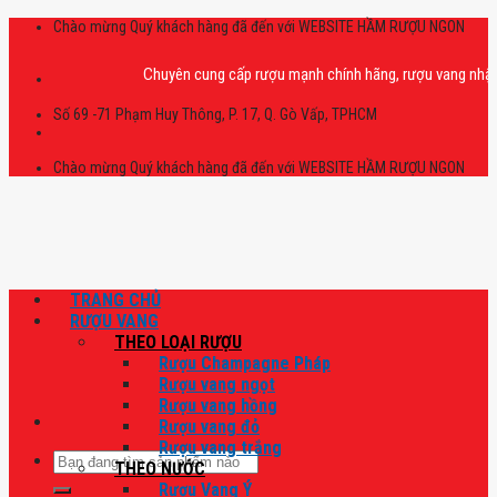
Skip
Chào mừng Quý khách hàng đã đến với WEBSITE HẦM RƯỢU NGON
to
content
Chuyên cung cấp rượu mạnh chính hãng, rượu vang nhập khẩu ca
Số 69 -71 Phạm Huy Thông, P. 17, Q. Gò Vấp, TPHCM
Chào mừng Quý khách hàng đã đến với WEBSITE HẦM RƯỢU NGON
TRANG CHỦ
RƯỢU VANG
THEO LOẠI RƯỢU
Rượu Champagne Pháp
Rượu vang ngọt
Rượu vang hồng
Rượu vang đỏ
Rượu vang trắng
Tìm
THEO NƯỚC
kiếm:
Rượu Vang Ý