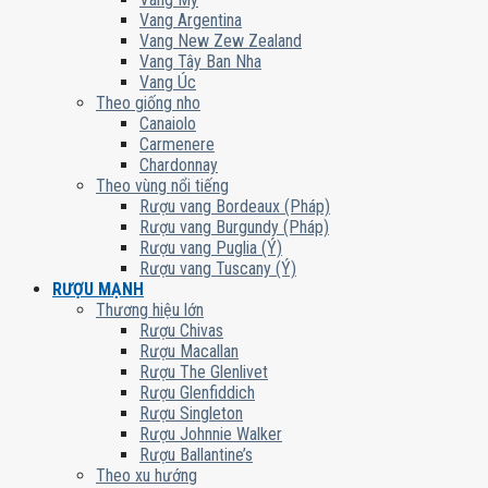
Vang Argentina
Vang New Zew Zealand
Vang Tây Ban Nha
Vang Úc
Theo giống nho
Canaiolo
Carmenere
Chardonnay
Theo vùng nổi tiếng
Rượu vang Bordeaux (Pháp)
Rượu vang Burgundy (Pháp)
Rượu vang Puglia (Ý)
Rượu vang Tuscany (Ý)
RƯỢU MẠNH
Thương hiệu lớn
Rượu Chivas
Rượu Macallan
Rượu The Glenlivet
Rượu Glenfiddich
Rượu Singleton
Rượu Johnnie Walker
Rượu Ballantine’s
Theo xu hướng