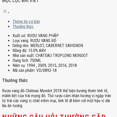
MỤC LỤC BÀI VIẾT
Thông tin cơ bản
Thưởng thức
Xuất xứ:
RƯỢU VANG PHÁP
Loại vang:
RƯỢU VANG ĐỎ
Giống nho:
MERLOT, CABERNET SAVIGNON
Nồng độ:
15.0% ABV
Nhà sản xuất:
CHATEAU TROPLONG MONDOT
Dung tích:
750ML
Niên vụ:
1994 , 2009, 2015, 2016, 2018
Mã sản phẩm:
VD/0892-18
Thưởng thức
Rượu vang đỏ Château Mondot 2018 thể hiện hương thơm tinh tế,
mãnh liệt của trái mọng đỏ. Thử rượu cảm nhận hương vị ngập tràn
từ trái cây cùng vị chát mềm mại, tinh tế đi kèm với một hậu vị dài
lâu ấn tượng.