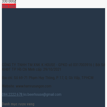
330.000
₫
Mua ngay
CÔNG TY TNHH TM XNK K HOUSE - GPKD số 0317003916 | Bởi Sở
KHĐT TP. Hồ Chí Minh cấp: 29/10/2021
Địa chỉ: Số 69-71 Phạm Huy Thông, P. 17, Q. Gò Vấp, TPHCM
Website: www.hamruoungon.com
084.2222.678
ks.beerhouse@gmail.com
Danh mục rượu vang