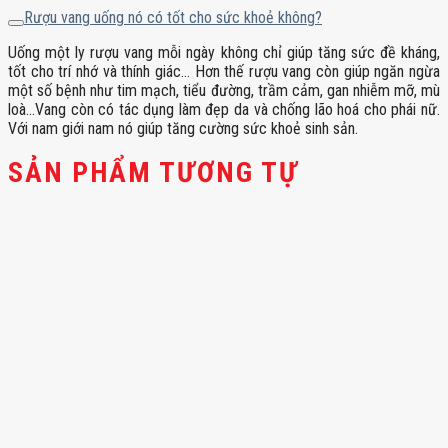
Rượu vang uống nó có tốt cho sức khoẻ không?
Uống một ly rượu vang mỗi ngày không chỉ giúp tăng sức đề kháng,
tốt cho trí nhớ và thính giác… Hơn thế rượu vang còn giúp ngăn ngừa
một số bệnh như tim mạch, tiểu đường, trầm cảm, gan nhiễm mỡ, mù
loà…Vang còn có tác dụng làm đẹp da và chống lão hoá cho phái nữ.
Với nam giới nam nó giúp tăng cường sức khoẻ sinh sản.
SẢN PHẨM TƯƠNG TỰ