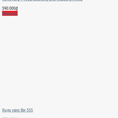
590.000
₫
Mua ngay
Rượu vang Bin 555