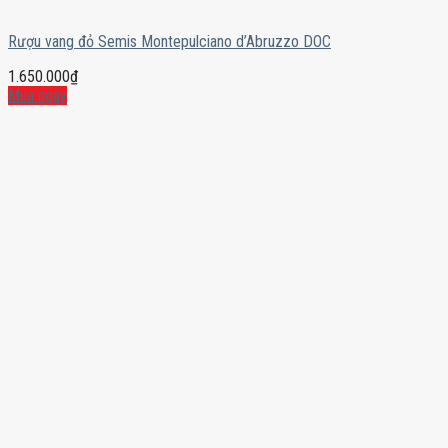
Rượu vang đỏ Semis Montepulciano d’Abruzzo DOC
1.650.000
₫
Mua ngay