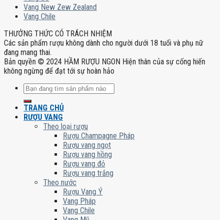
Vang New Zew Zealand
Vang Chile
THƯỞNG THỨC CÓ TRÁCH NHIỆM
Các sản phẩm rượu không dành cho người dưới 18 tuổi và phụ nữ
đang mang thai.
Bản quyền © 2024 HẦM RƯỢU NGON Hiện thân của sự cống hiến
không ngừng để đạt tới sự hoàn hảo
Tìm
kiếm:
TRANG CHỦ
RƯỢU VANG
Theo loại rượu
Rượu Champagne Pháp
Rượu vang ngọt
Rượu vang hồng
Rượu vang đỏ
Rượu vang trắng
Theo nước
Rượu Vang Ý
Vang Pháp
Vang Chile
Vang Mỹ