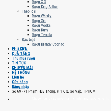
Rượu X.O
Rượu King Arthur
Theo loại
Rượu Whisky
Rượu Gin
Rượu Vodka
Rượu Rum
Rượu Tequila
Đặc biệt
Rượu Brandy Cognac
PHỤ KIỆN
QUÀ TẶNG
Thu mua rượu
TIN TỨC
KHUYẾN MÃI
HỆ THỐNG
Liên hệ
Cửa hàng
Đăng nhập
Số 69 -71 Phạm Huy Thông, P. 17, Q. Gò Vấp, TPHCM
Chuyên cung cấp rượu mạnh chính hãng, rượu vang nhập khẩu ca