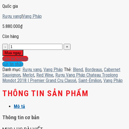
Quốc gia
Rượu vang
|
Vang Pháp
5.880.000
₫
Còn hàng
Rượu
Vang
Mua ngay
Pháp
Liên hệ hotline
Chateau
Gửi tin nhắn
Troplong
Danh mục:
Rượu vang
,
Vang Pháp
Thẻ:
Blend
,
Bordeaux
,
Cabernet
Mondot
Sauvignon
,
Merlot
,
Red Wine
,
Rượu Vang Pháp Chateau Troplong
2018
Mondot 2018 | Premier Grand Cru Classé
,
Saint-Émilion
,
Vang Pháp
|
Premier
THÔNG TIN SẢN PHẨM
Grand
Cru
Mô tả
Classé
số
Thông tin cơ bản
lượng