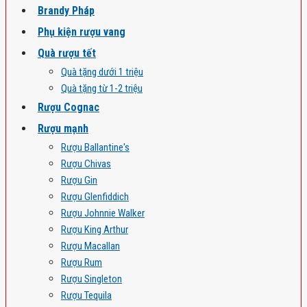
Brandy Pháp
Phụ kiện rượu vang
Quà rượu tết
Quà tặng dưới 1 triệu
Quà tặng từ 1-2 triệu
Rượu Cognac
Rượu mạnh
Rượu Ballantine's
Rượu Chivas
Rượu Gin
Rượu Glenfiddich
Rượu Johnnie Walker
Rượu King Arthur
Rượu Macallan
Rượu Rum
Rượu Singleton
Rượu Tequila