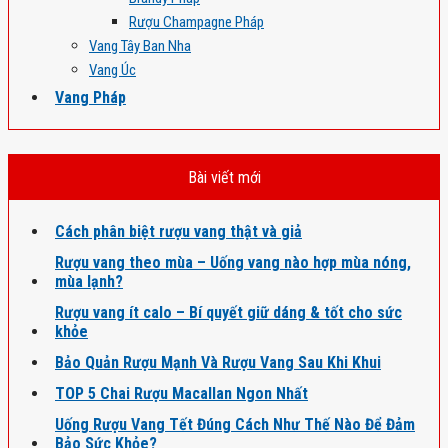
Rượu Champagne Pháp
Vang Tây Ban Nha
Vang Úc
Vang Pháp
Bài viết mới
Cách phân biệt rượu vang thật và giả
Rượu vang theo mùa – Uống vang nào hợp mùa nóng,
mùa lạnh?
Rượu vang ít calo – Bí quyết giữ dáng & tốt cho sức
khỏe
Bảo Quản Rượu Mạnh Và Rượu Vang Sau Khi Khui
TOP 5 Chai Rượu Macallan Ngon Nhất
Uống Rượu Vang Tết Đúng Cách Như Thế Nào Để Đảm
Bảo Sức Khỏe?