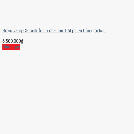
Rượu vang CF collefrisio chai lớn 1.5l phiên bản giới hạn
6.500.000
₫
Mua ngay