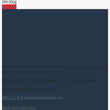
590.000
₫
Mua ngay
CÔNG TY TNHH TM XNK K HOUSE - GPKD số 0317003916 | Bởi Sở
KHĐT TP. Hồ Chí Minh cấp: 29/10/2021
Địa chỉ: Số 69-71 Phạm Huy Thông, P. 17, Q. Gò Vấp, TPHCM
Website: www.hamruoungon.com
084.2222.678
ks.beerhouse@gmail.com
Danh mục rượu vang