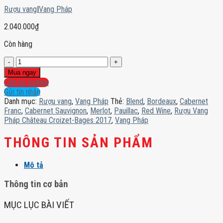
Rượu vang
|
Vang Pháp
2.040.000
₫
Còn hàng
Rượu
Vang
Mua ngay
Pháp
Liên hệ hotline
Château
Gửi tin nhắn
Croizet-
Danh mục:
Rượu vang
,
Vang Pháp
Thẻ:
Blend
,
Bordeaux
,
Cabernet
Bages
Franc
,
Cabernet Sauvignon
,
Merlot
,
Pauillac
,
Red Wine
,
Rượu Vang
2017
Pháp Château Croizet-Bages 2017
,
Vang Pháp
số
lượng
THÔNG TIN SẢN PHẨM
Mô tả
Thông tin cơ bản
MỤC LỤC BÀI VIẾT