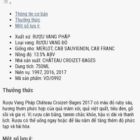
Thông tin cơ bản
Thưởng thức
Một số lưu ý:
Xuất xứ:
RƯỢU VANG PHÁP
Loại vang:
RƯỢU VANG ĐỎ
Giống nho:
MERLOT, CAB SAUVIGNON, CAB FRANC
Nồng độ:
13.5% ABV
Nhà sản xuất:
CHÂTEAU CROIZET-BAGES
Dung tích:
750ML
Niên vụ:
1997, 2016, 2017
Mã sản phẩm:
VD/0992
Thưởng thức
Rượu Vang Pháp Château Croizet-Bages 2017 có màu đỏ ruby sâu,
hương thơm phức hợp của quả mâm xôi, quả việt quất, tiêu đen, gỗ
sồi và gia vị. Vị rượu cân bằng, tannin chắc khỏe, hậu vị dài và thanh
lịch. Rượu có thể uống ngay hoặc để lâu năm để tăng thêm độ phức
tạp và hài hòa.
Một số lưu ý: