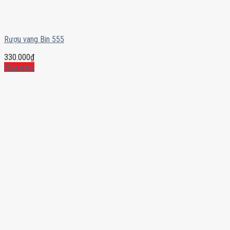
Rượu vang Bin 555
330.000
₫
Mua ngay