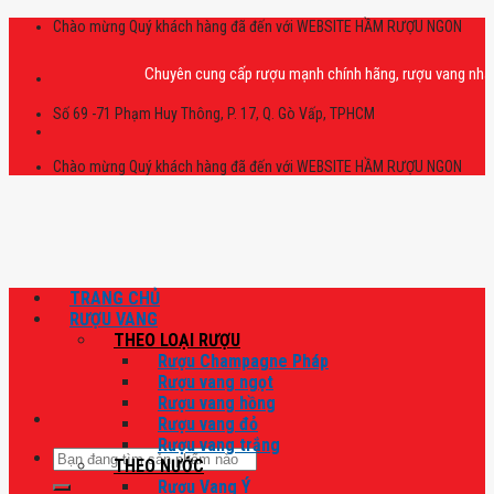
Skip
Chào mừng Quý khách hàng đã đến với WEBSITE HẦM RƯỢU NGON
to
content
Chuyên cung cấp rượu mạnh chính hãng, rượu vang nhập khẩu cao
Số 69 -71 Phạm Huy Thông, P. 17, Q. Gò Vấp, TPHCM
Chào mừng Quý khách hàng đã đến với WEBSITE HẦM RƯỢU NGON
TRANG CHỦ
RƯỢU VANG
THEO LOẠI RƯỢU
Rượu Champagne Pháp
Rượu vang ngọt
Rượu vang hồng
Rượu vang đỏ
Rượu vang trắng
Tìm
THEO NƯỚC
kiếm:
Rượu Vang Ý