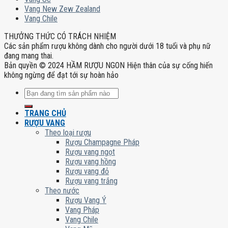
Vang New Zew Zealand
Vang Chile
THƯỞNG THỨC CÓ TRÁCH NHIỆM
Các sản phẩm rượu không dành cho người dưới 18 tuổi và phụ nữ
đang mang thai.
Bản quyền © 2024 HẦM RƯỢU NGON Hiện thân của sự cống hiến
không ngừng để đạt tới sự hoàn hảo
Tìm
kiếm:
TRANG CHỦ
RƯỢU VANG
Theo loại rượu
Rượu Champagne Pháp
Rượu vang ngọt
Rượu vang hồng
Rượu vang đỏ
Rượu vang trắng
Theo nước
Rượu Vang Ý
Vang Pháp
Vang Chile