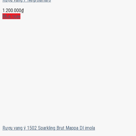
1.200.000
₫
Mua ngay
Rượu vang ý 1502 Sparkling Brut Mappa DI imola