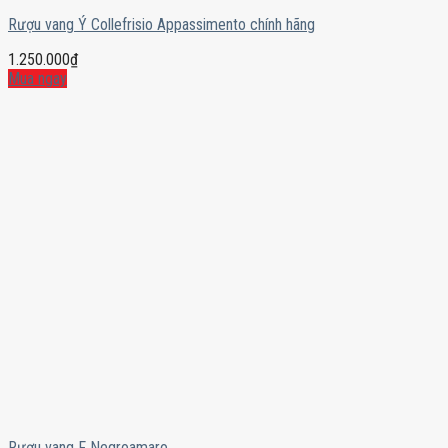
Rượu vang Ý Collefrisio Appassimento chính hãng
1.250.000
₫
Mua ngay
Rượu vang F Negroamaro