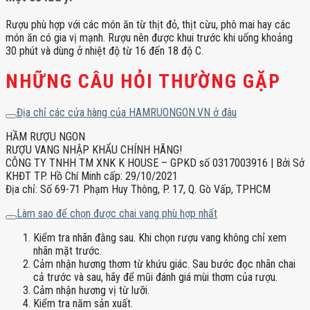
Rượu phù hợp với các món ăn từ thịt đỏ, thịt cừu, phô mai hay các
món ăn có gia vị mạnh. Rượu nên được khui trước khi uống khoảng
30 phút và dùng ở nhiệt độ từ 16 đến 18 độ C.
NHỮNG CÂU HỎI THƯỜNG GẶP
Địa chỉ các cửa hàng của HAMRUONGON.VN ở đâu
HẦM RƯỢU NGON
RƯỢU VANG NHẬP KHẨU CHÍNH HÃNG!
CÔNG TY TNHH TM XNK K HOUSE – GPKD số 0317003916 | Bởi Sở
KHĐT TP. Hồ Chí Minh cấp: 29/10/2021
Địa chỉ: Số 69-71 Phạm Huy Thông, P. 17, Q. Gò Vấp, TPHCM
Làm sao để chọn được chai vang phù hợp nhất
Kiểm tra nhãn đằng sau. Khi chọn rượu vang không chỉ xem
nhãn mặt trước.
Cảm nhận hương thơm từ khứu giác. Sau bước đọc nhãn chai
cả trước và sau, hãy để mũi đánh giá mùi thơm của rượu.
Cảm nhận hương vị từ lưỡi.
Kiểm tra năm sản xuất.