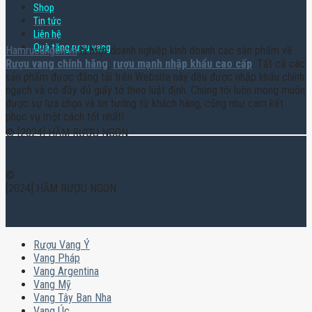
Shop
Tin tức
Liên hệ
Quà tặng rượu vang
Hamruoungon.vn
là một doanh nghiệp kinh doanh các sản phẩm về
Rượu vang chính hãng
,
rượu mạnh nhập khẩu cao cấp
. Tất cả các
sản phẩm được đăng tải trên Website này đều được nhập khẩu chính
ngạch và có đầy đủ giấy tờ theo luật định. Chúng tôi luôn mong muốn
được sự lựa chọn và tin tưởng từ khách hàng, cũng như cam kết
phục vụ một cách tốt nhất!
© [2024] HẦM RƯỢU NGON
©
[2024] HẦM RƯỢU NGON
Rượu Vang Ý
Vang Pháp
Vang Argentina
Vang Mỹ
Vang Tây Ban Nha
Vang Úc