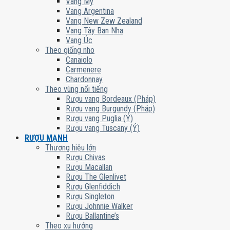
Vang Mỹ
Vang Argentina
Vang New Zew Zealand
Vang Tây Ban Nha
Vang Úc
Theo giống nho
Canaiolo
Carmenere
Chardonnay
Theo vùng nổi tiếng
Rượu vang Bordeaux (Pháp)
Rượu vang Burgundy (Pháp)
Rượu vang Puglia (Ý)
Rượu vang Tuscany (Ý)
RƯỢU MẠNH
Thương hiệu lớn
Rượu Chivas
Rượu Macallan
Rượu The Glenlivet
Rượu Glenfiddich
Rượu Singleton
Rượu Johnnie Walker
Rượu Ballantine’s
Theo xu hướng