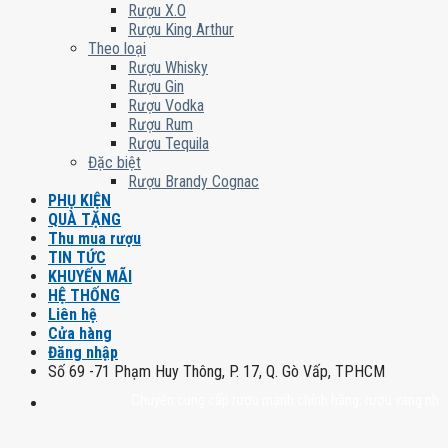
Rượu X.O
Rượu King Arthur
Theo loại
Rượu Whisky
Rượu Gin
Rượu Vodka
Rượu Rum
Rượu Tequila
Đặc biệt
Rượu Brandy Cognac
PHỤ KIỆN
QUÀ TẶNG
Thu mua rượu
TIN TỨC
KHUYẾN MÃI
HỆ THỐNG
Liên hệ
Cửa hàng
Đăng nhập
Số 69 -71 Phạm Huy Thông, P. 17, Q. Gò Vấp, TPHCM
Chuyên cung cấp rượu mạnh chính hãng, rượu vang nhập khẩu cao