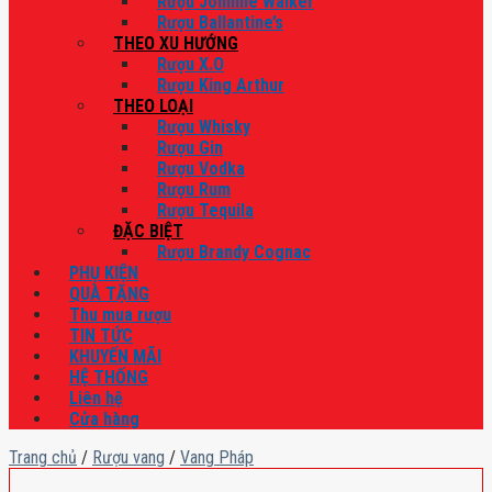
Rượu Johnnie Walker
Rượu Ballantine’s
THEO XU HƯỚNG
Rượu X.O
Rượu King Arthur
THEO LOẠI
Rượu Whisky
Rượu Gin
Rượu Vodka
Rượu Rum
Rượu Tequila
ĐẶC BIỆT
Rượu Brandy Cognac
PHỤ KIỆN
QUÀ TẶNG
Thu mua rượu
TIN TỨC
KHUYẾN MÃI
HỆ THỐNG
Liên hệ
Cửa hàng
Trang chủ
/
Rượu vang
/
Vang Pháp