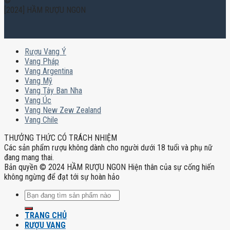
©
[2024] HẦM RƯỢU NGON
Rượu Vang Ý
Vang Pháp
Vang Argentina
Vang Mỹ
Vang Tây Ban Nha
Vang Úc
Vang New Zew Zealand
Vang Chile
THƯỞNG THỨC CÓ TRÁCH NHIỆM
Các sản phẩm rượu không dành cho người dưới 18 tuổi và phụ nữ
đang mang thai.
Bản quyền © 2024 HẦM RƯỢU NGON Hiện thân của sự cống hiến
không ngừng để đạt tới sự hoàn hảo
Tìm
kiếm:
TRANG CHỦ
RƯỢU VANG