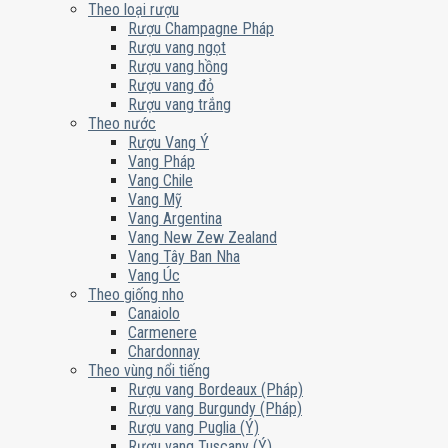
Theo loại rượu
Rượu Champagne Pháp
Rượu vang ngọt
Rượu vang hồng
Rượu vang đỏ
Rượu vang trắng
Theo nước
Rượu Vang Ý
Vang Pháp
Vang Chile
Vang Mỹ
Vang Argentina
Vang New Zew Zealand
Vang Tây Ban Nha
Vang Úc
Theo giống nho
Canaiolo
Carmenere
Chardonnay
Theo vùng nổi tiếng
Rượu vang Bordeaux (Pháp)
Rượu vang Burgundy (Pháp)
Rượu vang Puglia (Ý)
Rượu vang Tuscany (Ý)