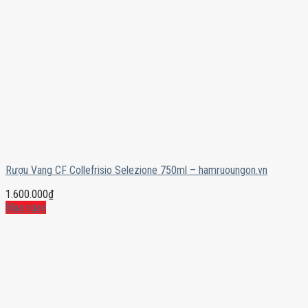
Rượu Vang CF Collefrisio Selezione 750ml – hamruoungon.vn
1.600.000
₫
Mua ngay