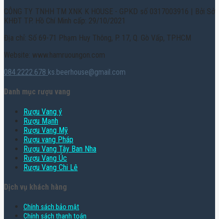
CÔNG TY TNHH TM XNK K HOUSE - GPKD số 0317003916 | Bởi Sở
KHĐT TP. Hồ Chí Minh cấp: 29/10/2021
Địa chỉ: Số 69-71 Phạm Huy Thông, P. 17, Q. Gò Vấp, TPHCM
Website: www.hamruoungon.com
084.2222.678
ks.beerhouse@gmail.com
Danh mục rượu vang
Rượu Vang ý
Rượu Mạnh
Rượu Vang Mỹ
Rượu vang Pháp
Rượu Vang Tây Ban Nha
Rượu Vang Úc
Rượu Vang Chi Lê
Dịch vụ khách hàng
Chính sách bảo mật
Chính sách thanh toán