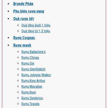
Brandy Pháp
Phụ kiện rượu vang
Quà rượu tết
Quà tặng dưới 1 triệu
Quà tặng từ 1-2 triệu
Rượu Cognac
Rượu mạnh
Rượu Ballantine's
Rượu Chivas
Rượu Gin
Rượu Glenfiddich
Rượu Johnnie Walker
Rượu King Arthur
Rượu Macallan
Rượu Rum
Rượu Singleton
Rượu Tequila