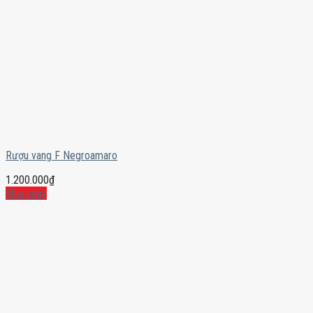
Rượu vang F Negroamaro
1.200.000
₫
Mua ngay