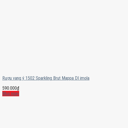
Rượu vang ý 1502 Sparkling Brut Mappa DI imola
590.000
₫
Mua ngay