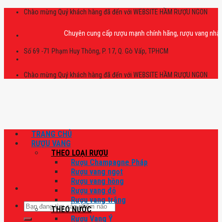
Skip
Chào mừng Quý khách hàng đã đến với WEBSITE HẦM RƯỢU NGON
to
content
Chuyên cung cấp rượu mạnh chính hãng, rượu vang nhập khẩu ca
Số 69 -71 Phạm Huy Thông, P. 17, Q. Gò Vấp, TPHCM
Chào mừng Quý khách hàng đã đến với WEBSITE HẦM RƯỢU NGON
TRANG CHỦ
RƯỢU VANG
THEO LOẠI RƯỢU
Rượu Champagne Pháp
Rượu vang ngọt
Rượu vang hồng
Rượu vang đỏ
Rượu vang trắng
Tìm
THEO NƯỚC
kiếm:
Rượu Vang Ý