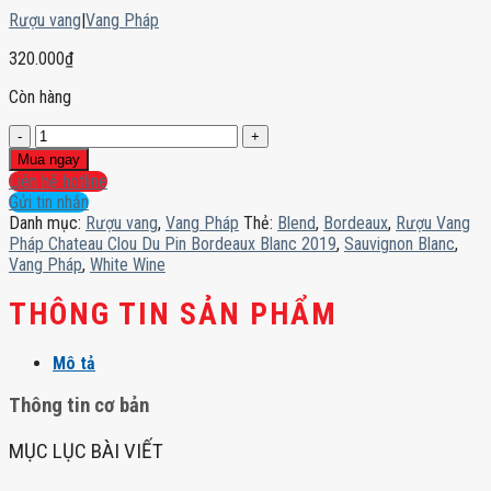
Rượu vang
|
Vang Pháp
320.000
₫
Còn hàng
Rượu
Vang
Mua ngay
Pháp
Liên hệ hotline
Chateau
Gửi tin nhắn
Clou
Danh mục:
Rượu vang
,
Vang Pháp
Thẻ:
Blend
,
Bordeaux
,
Rượu Vang
Du
Pháp Chateau Clou Du Pin Bordeaux Blanc 2019
,
Sauvignon Blanc
,
Pin
Vang Pháp
,
White Wine
Bordeaux
Blanc
THÔNG TIN SẢN PHẨM
2019
số
Mô tả
lượng
Thông tin cơ bản
MỤC LỤC BÀI VIẾT