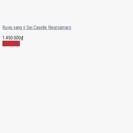
Rượu vang ý Sei Caselle Negroamaro
1.450.000
₫
Mua ngay