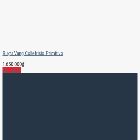
Rượu Vang Collefrisio Primitivo
1.650.000
₫
Mua ngay