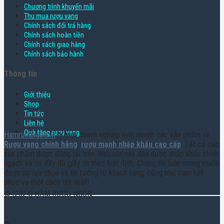
Chương trình khuyến mãi
Thu mua rượu vang
Chính sách đổi trả hàng
Chính sách hoàn tiền
Chính sách giao hàng
Chính sách bảo hành
Thông tin
Giới thiệu
Shop
Tin tức
Liên hệ
Quà tặng rượu vang
Hamruoungon.vn
là một doanh nghiệp kinh doanh các sản phẩm về
Rượu vang chính hãng
,
rượu mạnh nhập khẩu cao cấp
. Tất cả các
sản phẩm được đăng tải trên Website này đều được nhập khẩu chính
ngạch và có đầy đủ giấy tờ theo luật định. Chúng tôi luôn mong muốn
được sự lựa chọn và tin tưởng từ khách hàng, cũng như cam kết
phục vụ một cách tốt nhất!
© [2024] HẦM RƯỢU NGON