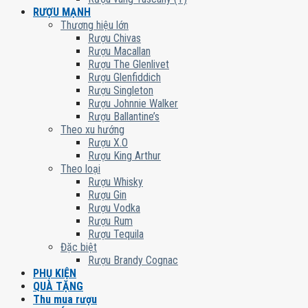
RƯỢU MẠNH
Thương hiệu lớn
Rượu Chivas
Rượu Macallan
Rượu The Glenlivet
Rượu Glenfiddich
Rượu Singleton
Rượu Johnnie Walker
Rượu Ballantine’s
Theo xu hướng
Rượu X.O
Rượu King Arthur
Theo loại
Rượu Whisky
Rượu Gin
Rượu Vodka
Rượu Rum
Rượu Tequila
Đặc biệt
Rượu Brandy Cognac
PHỤ KIỆN
QUÀ TẶNG
Thu mua rượu