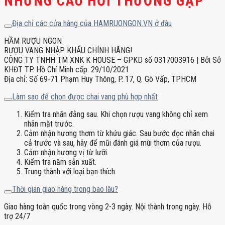
NHỮNG CÂU HỎI THƯỜNG GẶP
Địa chỉ các cửa hàng của HAMRUONGON.VN ở đâu
HẦM RƯỢU NGON
RƯỢU VANG NHẬP KHẨU CHÍNH HÃNG!
CÔNG TY TNHH TM XNK K HOUSE – GPKD số 0317003916 | Bởi Sở
KHĐT TP. Hồ Chí Minh cấp: 29/10/2021
Địa chỉ: Số 69-71 Phạm Huy Thông, P. 17, Q. Gò Vấp, TPHCM
Làm sao để chọn được chai vang phù hợp nhất
Kiểm tra nhãn đằng sau. Khi chọn rượu vang không chỉ xem
nhãn mặt trước.
Cảm nhận hương thơm từ khứu giác. Sau bước đọc nhãn chai
cả trước và sau, hãy để mũi đánh giá mùi thơm của rượu.
Cảm nhận hương vị từ lưỡi.
Kiểm tra năm sản xuất.
Trung thành với loại bạn thích.
Thời gian giao hàng trong bao lâu?
Giao hàng toàn quốc trong vòng 2-3 ngày. Nội thành trong ngày. Hỗ
trợ 24/7