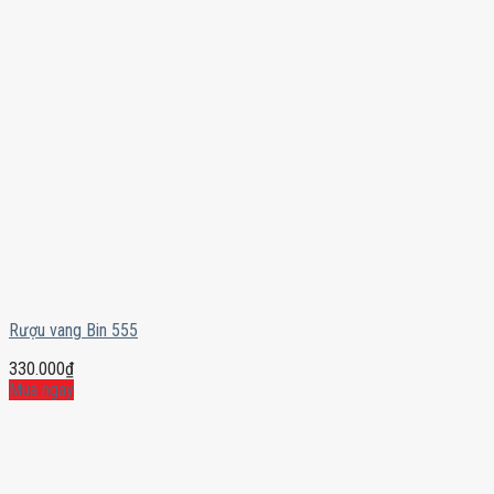
Rượu vang Bin 555
330.000
₫
Mua ngay