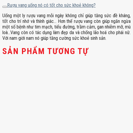
Rượu vang uống nó có tốt cho sức khoẻ không?
Uống một ly rượu vang mỗi ngày không chỉ giúp tăng sức đề kháng,
tốt cho trí nhớ và thính giác… Hơn thế rượu vang còn giúp ngăn ngừa
một số bệnh như tim mạch, tiểu đường, trầm cảm, gan nhiễm mỡ, mù
loà…Vang còn có tác dụng làm đẹp da và chống lão hoá cho phái nữ.
Với nam giới nam nó giúp tăng cường sức khoẻ sinh sản.
SẢN PHẨM TƯƠNG TỰ