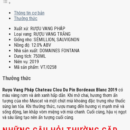
Thông tin cơ bản
Thưởng thức
Xuất xứ:
RƯỢU VANG PHÁP
Loại vang:
RƯỢU VANG TRẮNG
Giống nho:
SÉMILLION, SAUVIGNON
Nồng độ:
12.0% ABV
Nhà sản xuất:
DOMAINES FONTANA
Dung tích:
750ML
Niên vụ:
2019
Mã sản phẩm:
VT/0258
Thưởng thức
Rượu Vang Pháp Chateau Clou Du Pin Bordeaux Blanc 2019
có
màu vàng rơm và ánh xanh hấp dẫn. Khi mở chai, hương thơm ấn
tượng của nho Muscat và một chút mùi khoáng đặc trưng như thuốc
súng lan tỏa. Khi thưởng thức, rượu mang đến hương vị mạnh mẽ và
sống động, lan khắp vòm miệng với mùi chanh. Cuối cùng, hậu vị ngọt
và sâu lắng tạo nên ấn tượng cuối cùng.