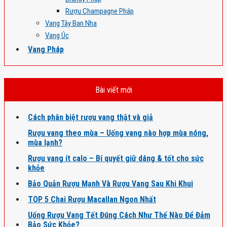
Rượu Champagne Pháp
Vang Tây Ban Nha
Vang Úc
Vang Pháp
Bài viết mới
Cách phân biệt rượu vang thật và giả
Rượu vang theo mùa – Uống vang nào hợp mùa nóng,
mùa lạnh?
Rượu vang ít calo – Bí quyết giữ dáng & tốt cho sức
khỏe
Bảo Quản Rượu Mạnh Và Rượu Vang Sau Khi Khui
TOP 5 Chai Rượu Macallan Ngon Nhất
Uống Rượu Vang Tết Đúng Cách Như Thế Nào Để Đảm
Bảo Sức Khỏe?