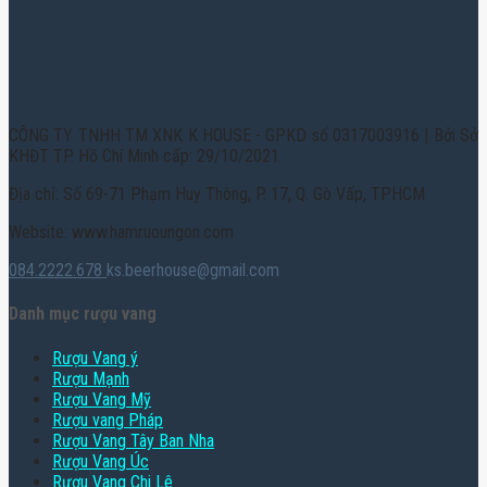
CÔNG TY TNHH TM XNK K HOUSE - GPKD số 0317003916 | Bởi Sở
KHĐT TP. Hồ Chí Minh cấp: 29/10/2021
Địa chỉ: Số 69-71 Phạm Huy Thông, P. 17, Q. Gò Vấp, TPHCM
Website: www.hamruoungon.com
084.2222.678
ks.beerhouse@gmail.com
Danh mục rượu vang
Rượu Vang ý
Rượu Mạnh
Rượu Vang Mỹ
Rượu vang Pháp
Rượu Vang Tây Ban Nha
Rượu Vang Úc
Rượu Vang Chi Lê