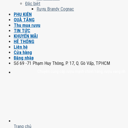
Đặc biệt
Rượu Brandy Cognac
PHỤ KIỆN
QUÀ TẶNG
Thu mua rượu
TIN TỨC
KHUYẾN MÃI
HỆ THỐNG
Liên hệ
Cửa hàng
Đăng nhập
Số 69 -71 Phạm Huy Thông, P. 17, Q. Gò Vấp, TPHCM
Chuyên cung cấp rượu mạnh chính hãng, rượu vang nhập khẩu ca
Trang chủ