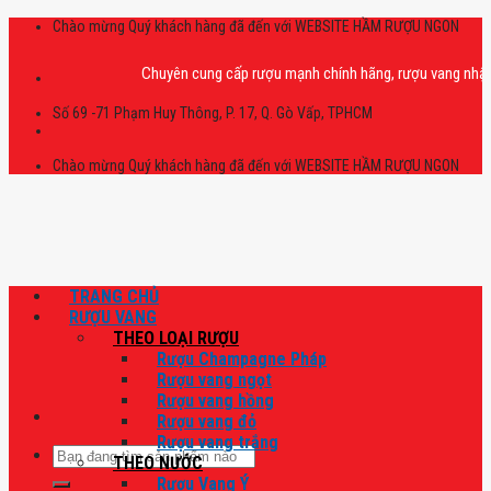
Skip
Chào mừng Quý khách hàng đã đến với WEBSITE HẦM RƯỢU NGON
to
content
Chuyên cung cấp rượu mạnh chính hãng, rượu vang nhập khẩu ca
Số 69 -71 Phạm Huy Thông, P. 17, Q. Gò Vấp, TPHCM
Chào mừng Quý khách hàng đã đến với WEBSITE HẦM RƯỢU NGON
TRANG CHỦ
RƯỢU VANG
THEO LOẠI RƯỢU
Rượu Champagne Pháp
Rượu vang ngọt
Rượu vang hồng
Rượu vang đỏ
Rượu vang trắng
Tìm
THEO NƯỚC
kiếm:
Rượu Vang Ý