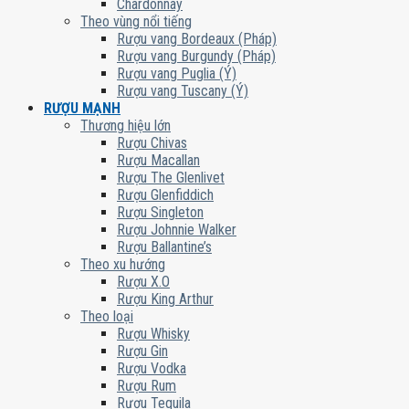
Chardonnay
Theo vùng nổi tiếng
Rượu vang Bordeaux (Pháp)
Rượu vang Burgundy (Pháp)
Rượu vang Puglia (Ý)
Rượu vang Tuscany (Ý)
RƯỢU MẠNH
Thương hiệu lớn
Rượu Chivas
Rượu Macallan
Rượu The Glenlivet
Rượu Glenfiddich
Rượu Singleton
Rượu Johnnie Walker
Rượu Ballantine’s
Theo xu hướng
Rượu X.O
Rượu King Arthur
Theo loại
Rượu Whisky
Rượu Gin
Rượu Vodka
Rượu Rum
Rượu Tequila