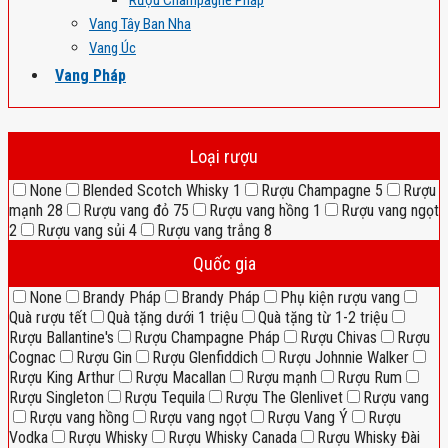
Rượu Champagne Pháp
Vang Tây Ban Nha
Vang Úc
Vang Pháp
Loại rượu
None
Blended Scotch Whisky
1
Rượu Champagne
5
Rượu
mạnh
28
Rượu vang đỏ
75
Rượu vang hồng
1
Rượu vang ngọt
2
Rượu vang sủi
4
Rượu vang trắng
8
Quốc gia
None
Brandy Pháp
Brandy Pháp
Phụ kiện rượu vang
Quà rượu tết
Quà tặng dưới 1 triệu
Quà tặng từ 1-2 triệu
Rượu Ballantine's
Rượu Champagne Pháp
Rượu Chivas
Rượu
Cognac
Rượu Gin
Rượu Glenfiddich
Rượu Johnnie Walker
Rượu King Arthur
Rượu Macallan
Rượu mạnh
Rượu Rum
Rượu Singleton
Rượu Tequila
Rượu The Glenlivet
Rượu vang
Rượu vang hồng
Rượu vang ngọt
Rượu Vang Ý
Rượu
Vodka
Rượu Whisky
Rượu Whisky Canada
Rượu Whisky Đài