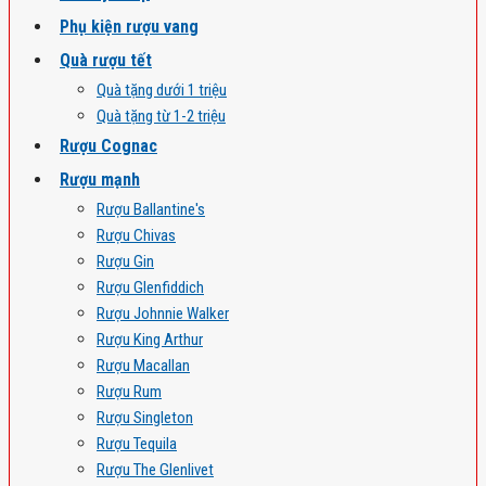
Phụ kiện rượu vang
Quà rượu tết
Quà tặng dưới 1 triệu
Quà tặng từ 1-2 triệu
Rượu Cognac
Rượu mạnh
Rượu Ballantine's
Rượu Chivas
Rượu Gin
Rượu Glenfiddich
Rượu Johnnie Walker
Rượu King Arthur
Rượu Macallan
Rượu Rum
Rượu Singleton
Rượu Tequila
Rượu The Glenlivet