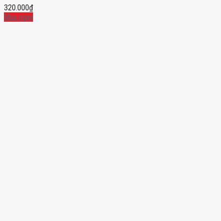
320.000
₫
Mua ngay