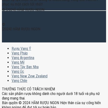
phục vụ một cách tốt nhất!
© [2024] HẦM RƯỢU NGON
©
[2024] HẦM RƯỢU NGON
Rượu Vang Ý
Vang Pháp
Vang Argentina
Vang Mỹ
Vang Tây Ban Nha
Vang Úc
Vang New Zew Zealand
Vang Chile
THƯỞNG THỨC CÓ TRÁCH NHIỆM
Các sản phẩm rượu không dành cho người dưới 18 tuổi và phụ nữ
đang mang thai.
Bản quyền © 2024 HẦM RƯỢU NGON Hiện thân của sự cống hiến
không ngừng để đạt tới sự hoàn hảo