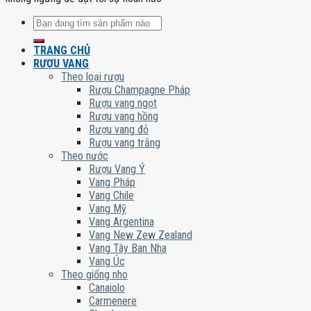
Tìm
kiếm:
TRANG CHỦ
RƯỢU VANG
Theo loại rượu
Rượu Champagne Pháp
Rượu vang ngọt
Rượu vang hồng
Rượu vang đỏ
Rượu vang trắng
Theo nước
Rượu Vang Ý
Vang Pháp
Vang Chile
Vang Mỹ
Vang Argentina
Vang New Zew Zealand
Vang Tây Ban Nha
Vang Úc
Theo giống nho
Canaiolo
Carmenere