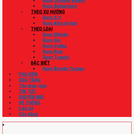
Rượu Johnnie Walker
Rượu Ballantine’s
THEO XU HƯỚNG
Rượu X.O
Rượu King Arthur
THEO LOẠI
Rượu Whisky
Rượu Gin
Rượu Vodka
Rượu Rum
Rượu Tequila
ĐẶC BIỆT
Rượu Brandy Cognac
PHỤ KIỆN
QUÀ TẶNG
Thu mua rượu
TIN TỨC
KHUYẾN MÃI
HỆ THỐNG
Liên hệ
Cửa hàng