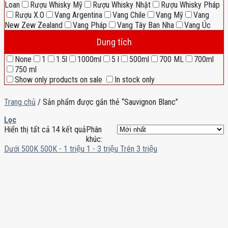
Loan
Rượu Whisky Mỹ
Rượu Whisky Nhật
Rượu Whisky Pháp
Rượu X.O
Vang Argentina
Vang Chile
Vang Mỹ
Vang
New Zew Zealand
Vang Pháp
Vang Tây Ban Nha
Vang Úc
Dung tích
None
1
1.5l
1000ml
5 l
500ml
700 ML
700ml
750 ml
Show only products on sale
In stock only
Trang chủ
/
Sản phẩm được gắn thẻ “Sauvignon Blanc”
Lọc
Hiển thị tất cả 14 kết quả
Phân
khúc:
Dưới 500K
500K - 1 triệu
1 - 3 triệu
Trên 3 triệu