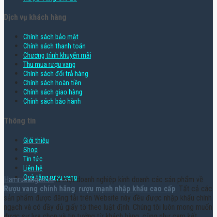
Dịch vụ khách hàng
Chính sách bảo mật
Chính sách thanh toán
Chương trình khuyến mãi
Thu mua rượu vang
Chính sách đổi trả hàng
Chính sách hoàn tiền
Chính sách giao hàng
Chính sách bảo hành
Thông tin
Giới thiệu
Shop
Tin tức
Liên hệ
Quà tặng rượu vang
Hamruoungon.vn
là một doanh nghiệp kinh doanh các sản phẩm về
Rượu vang chính hãng
,
rượu mạnh nhập khẩu cao cấp
. Tất cả các
sản phẩm được đăng tải trên Website này đều được nhập khẩu chính
ngạch và có đầy đủ giấy tờ theo luật định. Chúng tôi luôn mong muốn
được sự lựa chọn và tin tưởng từ khách hàng, cũng như cam kết