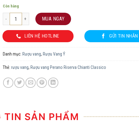
Còn hàng
Rượu vang Perano Riserva Chianti Classico số lượng
MUA NGAY
LIÊN HỆ HOTLINE
GỬI TIN NHẮN
Danh mục:
Rượu vang
,
Rượu Vang Ý
Thẻ:
rượu vang
,
Rượu vang Perano Riserva Chianti Classico
TIN SẢN PHẨM