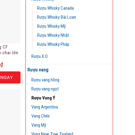
Rượu Whisky Canada
Rượu Whisky Đài Loan
Rượu Whisky Mỹ
Rượu Whisky Nhật
Rượu Whisky Pháp
g CF
o chai lớn
Rượu X.O
 bản giới
0
₫
Rượu vang
 NGAY
Rượu vang hồng
Rượu vang ngọt
Rượu Vang Ý
Vang Argentina
Vang Chile
Vang Mỹ
Vang New Zew Zealand