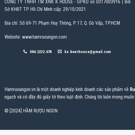
CÔNG TY TNHH TM XNK K HOUSE - GPKD số 0317003916 | Bởi
Sở KHĐT TP. Hồ Chí Minh cấp: 29/10/2021
Địa chỉ: Số 69-71 Phạm Huy Thông, P. 17, Q. Gò Vấp, TPHCM
Website: www.hamruoungon.com
084.2222.678
ks.beerhouse@gmail.com
Hamruoungon.vn
là một doanh nghiệp kinh doanh các sản phẩm về
Rư
ngạch và có đầy đủ giấy tờ theo luật định. Chúng tôi luôn mong muốn
© [2024] HẦM RƯỢU NGON