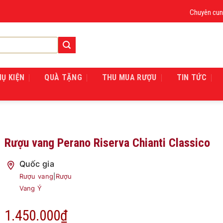
Chuyên cung cấp 
HỤ KIỆN
QUÀ TẶNG
THU MUA RƯỢU
TIN TỨC
Rượu vang Perano Riserva Chianti Classico
Quốc gia
Rượu vang
|
Rượu
Vang Ý
1.450.000
₫