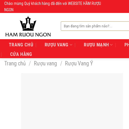
Skip
Chào mừng Quý khách hàng đã đến với WEBSITE HẦM RƯỢU
NGON
to
content
Tìm
kiếm:
TRANG CHỦ
RƯỢU VANG
RƯỢU MẠNH
P
CỬA HÀNG
Trang chủ
/
Rượu vang
/
Rượu Vang Ý