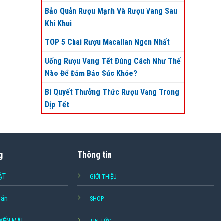
Bảo Quản Rượu Mạnh Và Rượu Vang Sau
Khi Khui
TOP 5 Chai Rượu Macallan Ngon Nhất
Uống Rượu Vang Tết Đúng Cách Như Thế
Nào Để Đảm Bảo Sức Khỏe?
Bí Quyết Thưởng Thức Rượu Vang Trong
Dịp Tết
g
Thông tin
ẬT
GIỚI THIỆU
oán
SHOP
YẾN MÃI
TIN TỨC