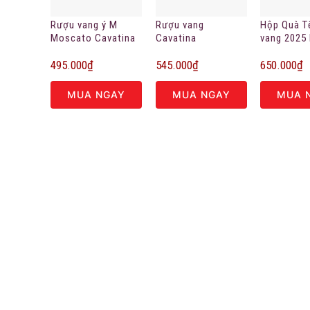
Rượu vang ý M
Rượu vang
Hộp Quà T
Moscato Cavatina
Cavatina
vang 2025
Premium 2024
Strawberry Blend
495.000
₫
545.000
₫
650.000
₫
white 7.5%vol
MUA NGAY
MUA NGAY
MUA 