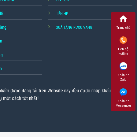
NG
LIÊN HỆ
hàng
QUÀ TẶNG RƯỢU VANG
Trang chủ
ền
Liên hệ
Hotline
ng
h
Nhắn tin
Zalo
 phẩm được đăng tải trên Website này đều được nhập khẩu chính
ụ một cách tốt nhất!
Nhắn tin
Messenger