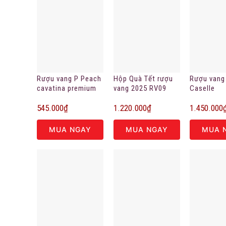
Rượu vang P Peach
Hộp Quà Tết rượu
Rượu vang 
cavatina premium
vang 2025 RV09
Caselle
2023
Negroama
545.000
₫
1.220.000
₫
1.450.000
MUA NGAY
MUA NGAY
MUA 