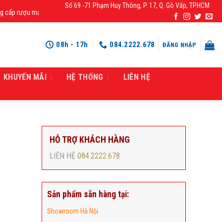
Số 69 -71 Phạm Huy Thông, P. 17, Q. Gò Vấp, TPHCM
rượu mạnh chính hãng, rượu vang nhập khẩu cao cấp chính hãng giá rẻ số 1 tạ
08h - 17h
084.2222.678
ĐĂNG NHẬP
KHUYẾN MÃI
HỆ THỐNG
LIÊN HỆ
HỖ TRỢ KHÁCH HÀNG
LIÊN HỆ
084.2222.678
Sản phẩm sẵn hàng tại:
Showroom Hà Nội