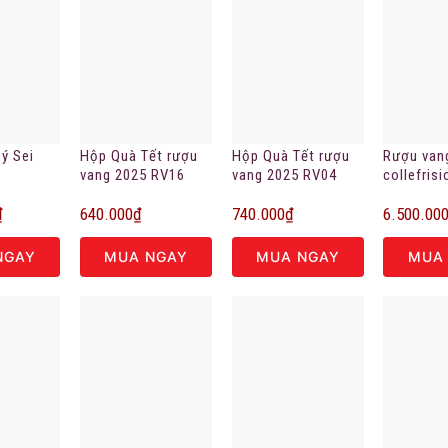
ý Sei
Hộp Quà Tết rượu
Hộp Quà Tết rượu
Rượu van
vang 2025 RV16
vang 2025 RV04
collefrisi
ro
1.5l phiên
₫
640.000
₫
740.000
₫
6.500.00
hạn
NGAY
MUA NGAY
MUA NGAY
MUA