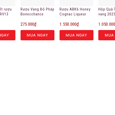
ết rượu
Rượu Vang Đỏ Pháp
Rượu ABK6 Honey
Hộp Quà 
 RV13
Bonecchance
Cognac Liqueur
vang 202
Merlot chính hãng
275.000
₫
1.550.000
₫
1.050.00
NGAY
MUA NGAY
MUA NGAY
MUA