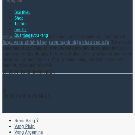
Thông tin
Giới thiệu
Shop
Tin tức
Liên hệ
Quà tặng rượu vang
Hamruoungon.vn
là một doanh nghiệp kinh doanh các sản phẩm về
Rượu vang chính hãng
,
rượu mạnh nhập khẩu cao cấp
. Tất cả các
sản phẩm được đăng tải trên Website này đều được nhập khẩu chính
ngạch và có đầy đủ giấy tờ theo luật định. Chúng tôi luôn mong muốn
được sự lựa chọn và tin tưởng từ khách hàng, cũng như cam kết
phục vụ một cách tốt nhất!
© [2024] HẦM RƯỢU NGON
©
[2024] HẦM RƯỢU NGON
Rượu Vang Ý
Vang Pháp
Vang Argentina