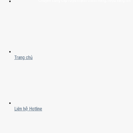
Chuyên cung cấp rượu mạnh chính hãng, rượu vang nhập khẩu ca
Trang chủ
Liên hệ Hotline