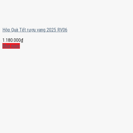
Hộp Quà Tết rượu vang 2025 RV06
1.180.000
₫
Mua ngay