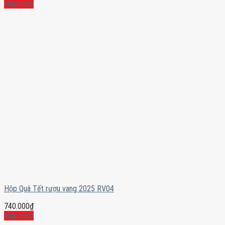
Mua ngay
Hộp Quà Tết rượu vang 2025 RV04
740.000
₫
Mua ngay