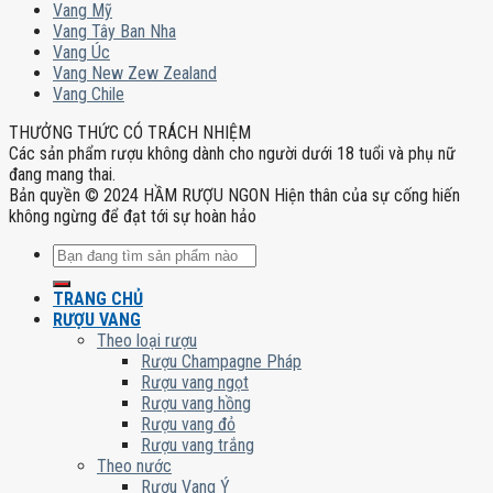
Vang Mỹ
Vang Tây Ban Nha
Vang Úc
Vang New Zew Zealand
Vang Chile
THƯỞNG THỨC CÓ TRÁCH NHIỆM
Các sản phẩm rượu không dành cho người dưới 18 tuổi và phụ nữ
đang mang thai.
Bản quyền © 2024 HẦM RƯỢU NGON Hiện thân của sự cống hiến
không ngừng để đạt tới sự hoàn hảo
Tìm
kiếm:
TRANG CHỦ
RƯỢU VANG
Theo loại rượu
Rượu Champagne Pháp
Rượu vang ngọt
Rượu vang hồng
Rượu vang đỏ
Rượu vang trắng
Theo nước
Rượu Vang Ý