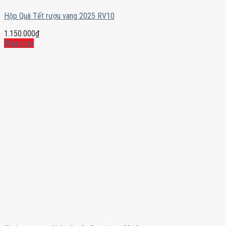
Hộp Quà Tết rượu vang 2025 RV10
1.150.000
₫
Mua ngay