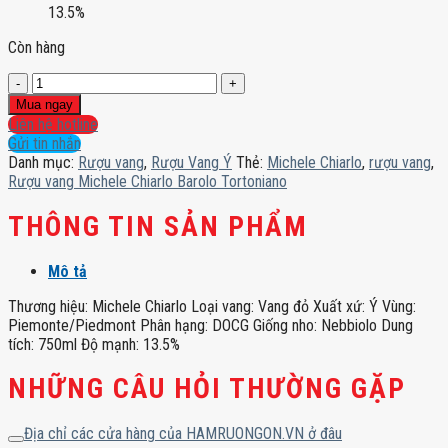
13.5%
Còn hàng
Rượu
vang
Mua ngay
Michele
Liên hệ hotline
Chiarlo
Gửi tin nhắn
Barolo
Danh mục:
Rượu vang
,
Rượu Vang Ý
Thẻ:
Michele Chiarlo
,
rượu vang
,
Tortoniano
Rượu vang Michele Chiarlo Barolo Tortoniano
số
lượng
THÔNG TIN SẢN PHẨM
Mô tả
Thương hiệu: Michele Chiarlo Loại vang: Vang đỏ Xuất xứ: Ý Vùng:
Piemonte/Piedmont Phân hạng: DOCG Giống nho: Nebbiolo Dung
tích: 750ml Độ mạnh: 13.5%
NHỮNG CÂU HỎI THƯỜNG GẶP
Địa chỉ các cửa hàng của HAMRUONGON.VN ở đâu