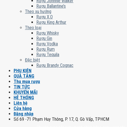
Rượu Johnnie Walker
Rượu Ballantine’s
Theo xu hướng
Rượu X.O
Rượu King Arthur
Theo loại
Rượu Whisky
Rượu Gin
Rượu Vodka
Rượu Rum
Rượu Tequila
Đặc biệt
Rượu Brandy Cognac
PHỤ KIỆN
QUÀ TẶNG
Thu mua rượu
TIN TỨC
KHUYẾN MÃI
HỆ THỐNG
Liên hệ
Cửa hàng
Đăng nhập
Số 69 -71 Phạm Huy Thông, P. 17, Q. Gò Vấp, TPHCM