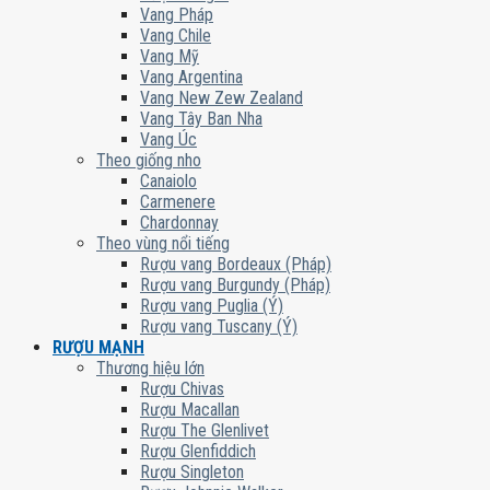
Vang Pháp
Vang Chile
Vang Mỹ
Vang Argentina
Vang New Zew Zealand
Vang Tây Ban Nha
Vang Úc
Theo giống nho
Canaiolo
Carmenere
Chardonnay
Theo vùng nổi tiếng
Rượu vang Bordeaux (Pháp)
Rượu vang Burgundy (Pháp)
Rượu vang Puglia (Ý)
Rượu vang Tuscany (Ý)
RƯỢU MẠNH
Thương hiệu lớn
Rượu Chivas
Rượu Macallan
Rượu The Glenlivet
Rượu Glenfiddich
Rượu Singleton