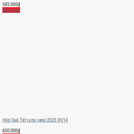
545.000
₫
Mua ngay
Hộp Quà Tết rượu vang 2025 RV14
650.000
₫