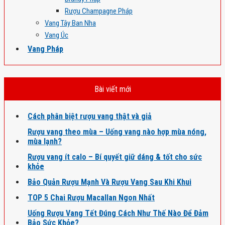
Rượu Champagne Pháp
Vang Tây Ban Nha
Vang Úc
Vang Pháp
Bài viết mới
Cách phân biệt rượu vang thật và giả
Rượu vang theo mùa – Uống vang nào hợp mùa nóng,
mùa lạnh?
Rượu vang ít calo – Bí quyết giữ dáng & tốt cho sức
khỏe
Bảo Quản Rượu Mạnh Và Rượu Vang Sau Khi Khui
TOP 5 Chai Rượu Macallan Ngon Nhất
Uống Rượu Vang Tết Đúng Cách Như Thế Nào Để Đảm
Bảo Sức Khỏe?