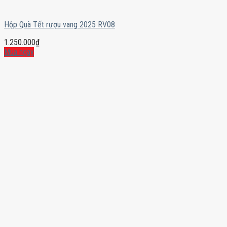
Hộp Quà Tết rượu vang 2025 RV08
1.250.000
₫
Mua ngay