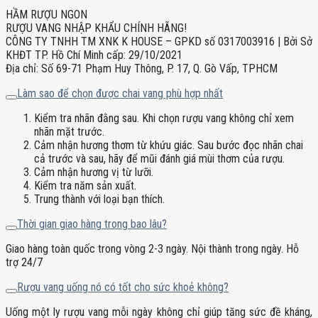
HẦM RƯỢU NGON
RƯỢU VANG NHẬP KHẨU CHÍNH HÃNG!
CÔNG TY TNHH TM XNK K HOUSE – GPKD số 0317003916 | Bởi Sở
KHĐT TP. Hồ Chí Minh cấp: 29/10/2021
Địa chỉ: Số 69-71 Phạm Huy Thông, P. 17, Q. Gò Vấp, TPHCM
Làm sao để chọn được chai vang phù hợp nhất
Kiểm tra nhãn đằng sau. Khi chọn rượu vang không chỉ xem
nhãn mặt trước.
Cảm nhận hương thơm từ khứu giác. Sau bước đọc nhãn chai
cả trước và sau, hãy để mũi đánh giá mùi thơm của rượu.
Cảm nhận hương vị từ lưỡi.
Kiểm tra năm sản xuất.
Trung thành với loại bạn thích.
Thời gian giao hàng trong bao lâu?
Giao hàng toàn quốc trong vòng 2-3 ngày. Nội thành trong ngày. Hỗ
trợ 24/7
Rượu vang uống nó có tốt cho sức khoẻ không?
Uống một ly rượu vang mỗi ngày không chỉ giúp tăng sức đề kháng,