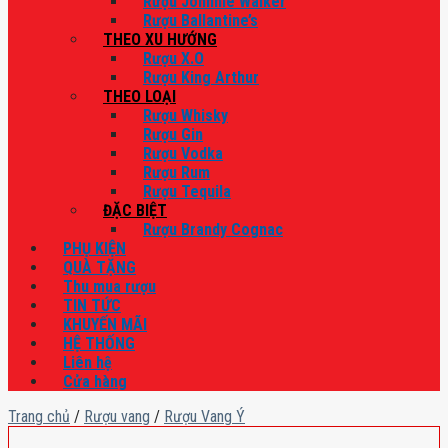
Rượu Johnnie Walker
Rượu Ballantine’s
THEO XU HƯỚNG
Rượu X.O
Rượu King Arthur
THEO LOẠI
Rượu Whisky
Rượu Gin
Rượu Vodka
Rượu Rum
Rượu Tequila
ĐẶC BIỆT
Rượu Brandy Cognac
PHỤ KIỆN
QUÀ TẶNG
Thu mua rượu
TIN TỨC
KHUYẾN MÃI
HỆ THỐNG
Liên hệ
Cửa hàng
Trang chủ
/
Rượu vang
/
Rượu Vang Ý