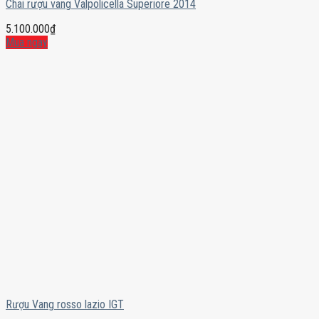
Chai rượu vang Valpolicella Superiore 2014
5.100.000
₫
Mua ngay
Rượu Vang rosso lazio IGT