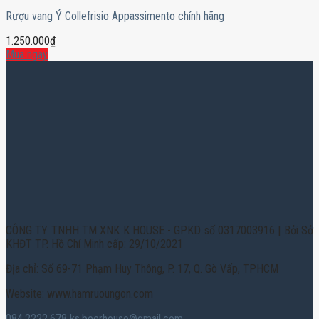
Rượu vang Ý Collefrisio Appassimento chính hãng
1.250.000
₫
Mua ngay
CÔNG TY TNHH TM XNK K HOUSE - GPKD số 0317003916 | Bởi Sở
KHĐT TP. Hồ Chí Minh cấp: 29/10/2021
Địa chỉ: Số 69-71 Phạm Huy Thông, P. 17, Q. Gò Vấp, TPHCM
Website: www.hamruoungon.com
084.2222.678
ks.beerhouse@gmail.com