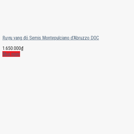
Rượu vang đỏ Semis Montepulciano d’Abruzzo DOC
1.650.000
₫
Mua ngay