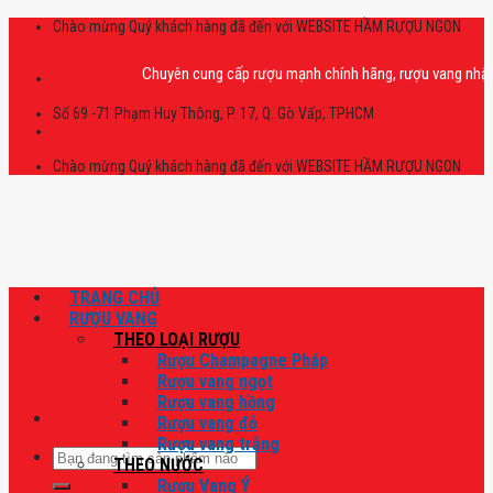
Skip
Chào mừng Quý khách hàng đã đến với WEBSITE HẦM RƯỢU NGON
to
content
Chuyên cung cấp rượu mạnh chính hãng, rượu vang nhập khẩu ca
Số 69 -71 Phạm Huy Thông, P. 17, Q. Gò Vấp, TPHCM
Chào mừng Quý khách hàng đã đến với WEBSITE HẦM RƯỢU NGON
TRANG CHỦ
RƯỢU VANG
THEO LOẠI RƯỢU
Rượu Champagne Pháp
Rượu vang ngọt
Rượu vang hồng
Rượu vang đỏ
Rượu vang trắng
Tìm
THEO NƯỚC
kiếm:
Rượu Vang Ý