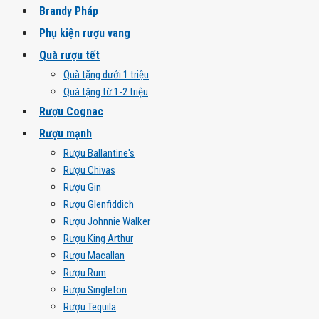
Brandy Pháp
Phụ kiện rượu vang
Quà rượu tết
Quà tặng dưới 1 triệu
Quà tặng từ 1-2 triệu
Rượu Cognac
Rượu mạnh
Rượu Ballantine's
Rượu Chivas
Rượu Gin
Rượu Glenfiddich
Rượu Johnnie Walker
Rượu King Arthur
Rượu Macallan
Rượu Rum
Rượu Singleton
Rượu Tequila