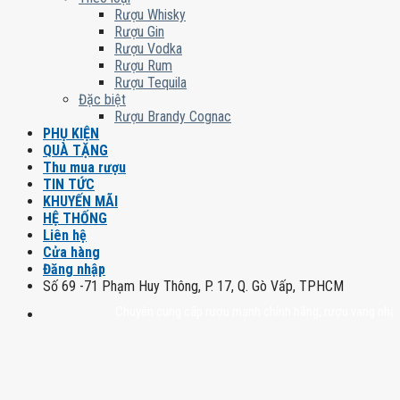
Rượu Whisky
Rượu Gin
Rượu Vodka
Rượu Rum
Rượu Tequila
Đặc biệt
Rượu Brandy Cognac
PHỤ KIỆN
QUÀ TẶNG
Thu mua rượu
TIN TỨC
KHUYẾN MÃI
HỆ THỐNG
Liên hệ
Cửa hàng
Đăng nhập
Số 69 -71 Phạm Huy Thông, P. 17, Q. Gò Vấp, TPHCM
Chuyên cung cấp rượu mạnh chính hãng, rượu vang nhập khẩu ca