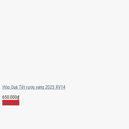
Hộp Quà Tết rượu vang 2025 RV14
650.000
₫
Mua ngay