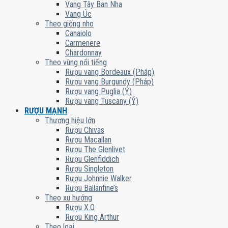
Vang Tây Ban Nha
Vang Úc
Theo giống nho
Canaiolo
Carmenere
Chardonnay
Theo vùng nổi tiếng
Rượu vang Bordeaux (Pháp)
Rượu vang Burgundy (Pháp)
Rượu vang Puglia (Ý)
Rượu vang Tuscany (Ý)
RƯỢU MẠNH
Thương hiệu lớn
Rượu Chivas
Rượu Macallan
Rượu The Glenlivet
Rượu Glenfiddich
Rượu Singleton
Rượu Johnnie Walker
Rượu Ballantine’s
Theo xu hướng
Rượu X.O
Rượu King Arthur
Theo loại