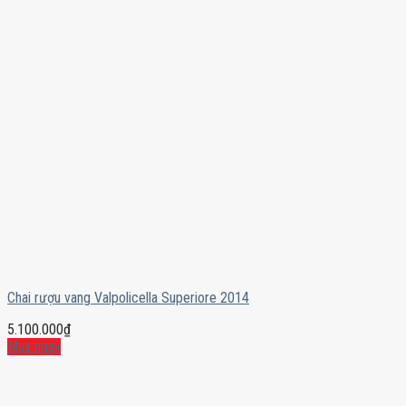
Chai rượu vang Valpolicella Superiore 2014
5.100.000
₫
Mua ngay