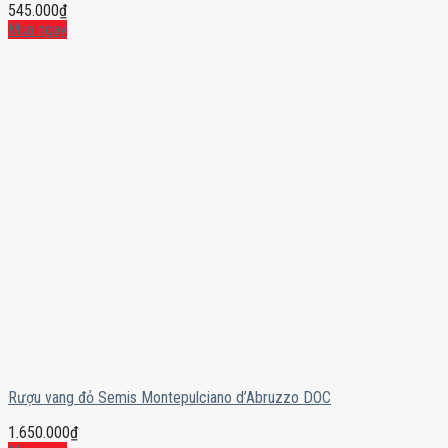
545.000
₫
Mua ngay
Rượu vang đỏ Semis Montepulciano d’Abruzzo DOC
1.650.000
₫