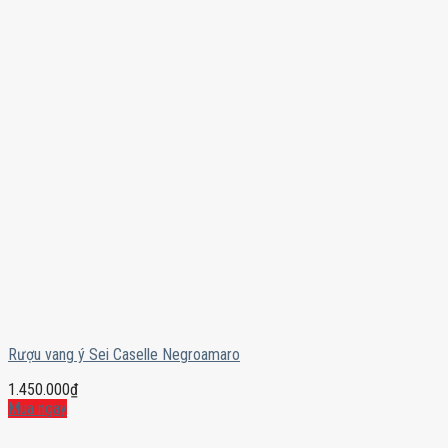
Rượu vang ý Sei Caselle Negroamaro
1.450.000
₫
Mua ngay