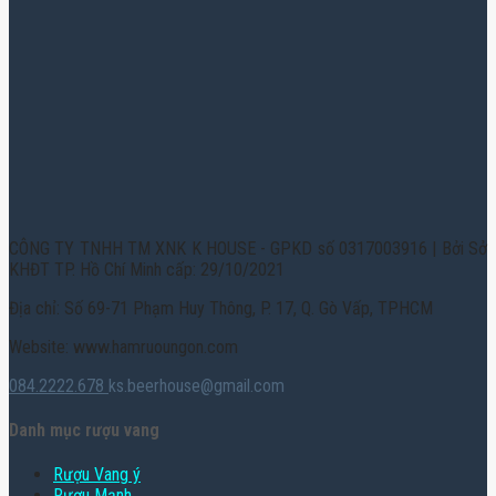
CÔNG TY TNHH TM XNK K HOUSE - GPKD số 0317003916 | Bởi Sở
KHĐT TP. Hồ Chí Minh cấp: 29/10/2021
Địa chỉ: Số 69-71 Phạm Huy Thông, P. 17, Q. Gò Vấp, TPHCM
Website: www.hamruoungon.com
084.2222.678
ks.beerhouse@gmail.com
Danh mục rượu vang
Rượu Vang ý
Rượu Mạnh