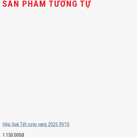
SẢN PHẨM TƯƠNG TỰ
Hộp Quà Tết rượu vang 2025 RV10
1.150.000
₫