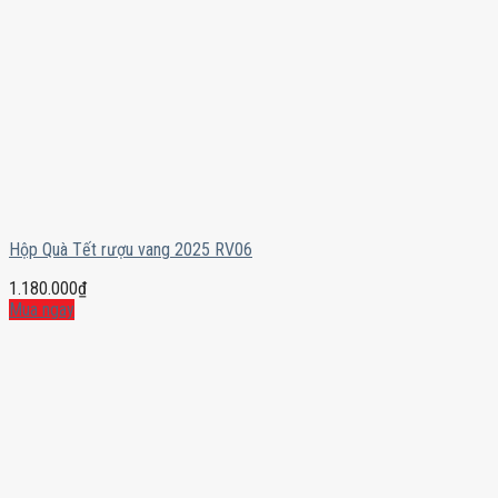
Hộp Quà Tết rượu vang 2025 RV06
1.180.000
₫
Mua ngay