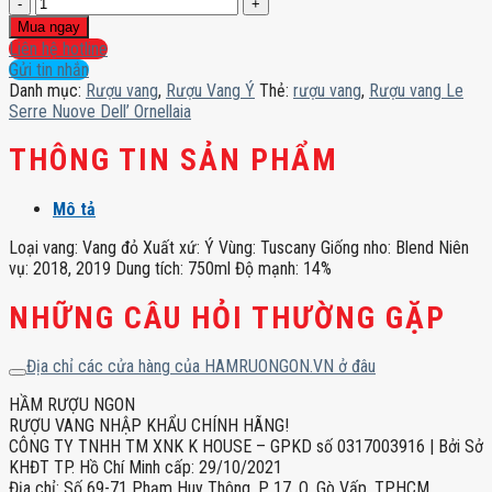
Rượu
vang
Mua ngay
Le
Liên hệ hotline
Serre
Gửi tin nhắn
Nuove
Danh mục:
Rượu vang
,
Rượu Vang Ý
Thẻ:
rượu vang
,
Rượu vang Le
Dell’
Serre Nuove Dell’ Ornellaia
Ornellaia
số
THÔNG TIN SẢN PHẨM
lượng
Mô tả
Loại vang: Vang đỏ Xuất xứ: Ý Vùng: Tuscany Giống nho: Blend Niên
vụ: 2018, 2019 Dung tích: 750ml Độ mạnh: 14%
NHỮNG CÂU HỎI THƯỜNG GẶP
Địa chỉ các cửa hàng của HAMRUONGON.VN ở đâu
HẦM RƯỢU NGON
RƯỢU VANG NHẬP KHẨU CHÍNH HÃNG!
CÔNG TY TNHH TM XNK K HOUSE – GPKD số 0317003916 | Bởi Sở
KHĐT TP. Hồ Chí Minh cấp: 29/10/2021
Địa chỉ: Số 69-71 Phạm Huy Thông, P. 17, Q. Gò Vấp, TPHCM