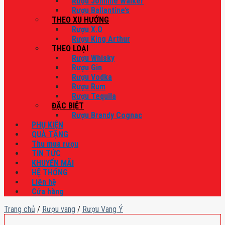
Rượu Johnnie Walker
Rượu Ballantine’s
THEO XU HƯỚNG
Rượu X.O
Rượu King Arthur
THEO LOẠI
Rượu Whisky
Rượu Gin
Rượu Vodka
Rượu Rum
Rượu Tequila
ĐẶC BIỆT
Rượu Brandy Cognac
PHỤ KIỆN
QUÀ TẶNG
Thu mua rượu
TIN TỨC
KHUYẾN MÃI
HỆ THỐNG
Liên hệ
Cửa hàng
Trang chủ
/
Rượu vang
/
Rượu Vang Ý