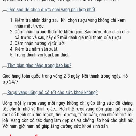
Làm sao để chọn được chai vang phù hợp nhất
Kiểm tra nhãn đằng sau. Khi chọn rượu vang không chỉ xem
nhãn mặt trước.
Cảm nhận hương thơm từ khứu giác. Sau bước đọc nhãn chai
cả trước và sau, hãy để mũi đánh giá mùi thơm của rượu.
Cảm nhận hương vị từ lưỡi.
Kiểm tra năm sản xuất.
Trung thành với loại bạn thích.
Thời gian giao hàng trong bao lâu?
Giao hàng toàn quốc trong vòng 2-3 ngày. Nội thành trong ngày. Hỗ
trợ 24/7
Rượu vang uống nó có tốt cho sức khoẻ không?
Uống một ly rượu vang mỗi ngày không chỉ giúp tăng sức đề kháng,
tốt cho trí nhớ và thính giác… Hơn thế rượu vang còn giúp ngăn ngừa
một số bệnh như tim mạch, tiểu đường, trầm cảm, gan nhiễm mỡ, mù
loà…Vang còn có tác dụng làm đẹp da và chống lão hoá cho phái nữ.
Với nam giới nam nó giúp tăng cường sức khoẻ sinh sản.