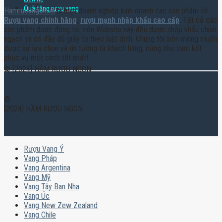
Quà tặng rượu vang
Hamruoungon.vn
là một doanh nghiệp kinh doanh các sản phẩm về
Rượu vang chính hãng
,
rượu mạnh nhập khẩu cao cấp
. Tất cả các
sản phẩm được đăng tải trên Website này đều được nhập khẩu chính
ngạch và có đầy đủ giấy tờ theo luật định. Chúng tôi luôn mong muốn
được sự lựa chọn và tin tưởng từ khách hàng, cũng như cam kết
phục vụ một cách tốt nhất!
© [2024] HẦM RƯỢU NGON
©
[2024] HẦM RƯỢU NGON
Rượu Vang Ý
Vang Pháp
Vang Argentina
Vang Mỹ
Vang Tây Ban Nha
Vang Úc
Vang New Zew Zealand
Vang Chile