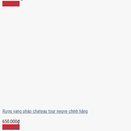
Mua ngay
Rượu vang pháp chateau tour neuve chính hãng
650.000
₫
Mua ngay