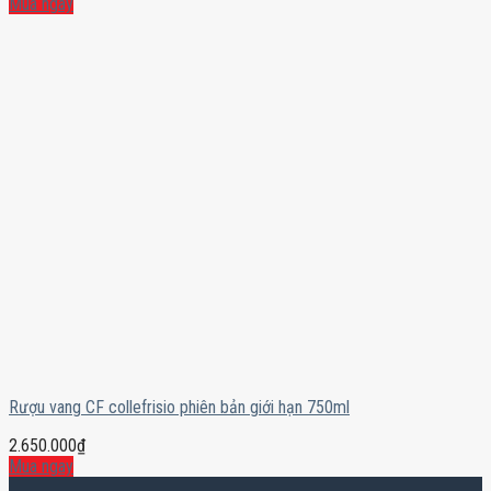
Mua ngay
Rượu vang CF collefrisio phiên bản giới hạn 750ml
2.650.000
₫
Mua ngay