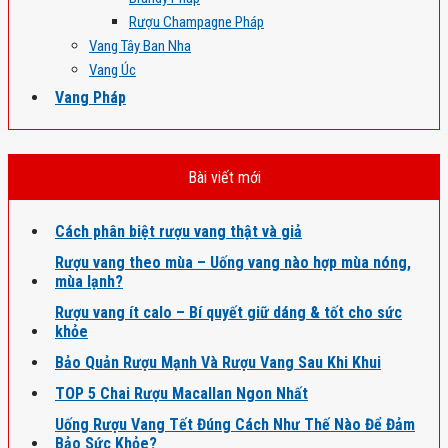
Rượu Champagne Pháp
Vang Tây Ban Nha
Vang Úc
Vang Pháp
Bài viết mới
Cách phân biệt rượu vang thật và giả
Rượu vang theo mùa – Uống vang nào hợp mùa nóng,
mùa lạnh?
Rượu vang ít calo – Bí quyết giữ dáng & tốt cho sức
khỏe
Bảo Quản Rượu Mạnh Và Rượu Vang Sau Khi Khui
TOP 5 Chai Rượu Macallan Ngon Nhất
Uống Rượu Vang Tết Đúng Cách Như Thế Nào Để Đảm
Bảo Sức Khỏe?