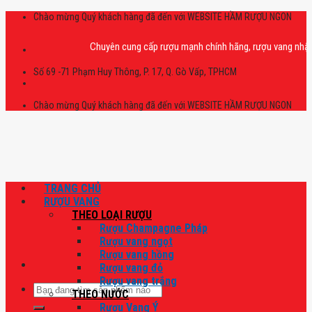
Skip
Chào mừng Quý khách hàng đã đến với WEBSITE HẦM RƯỢU NGON
to
content
Chuyên cung cấp rượu mạnh chính hãng, rượu vang nhập khẩu ca
Số 69 -71 Phạm Huy Thông, P. 17, Q. Gò Vấp, TPHCM
Chào mừng Quý khách hàng đã đến với WEBSITE HẦM RƯỢU NGON
TRANG CHỦ
RƯỢU VANG
THEO LOẠI RƯỢU
Rượu Champagne Pháp
Rượu vang ngọt
Rượu vang hồng
Rượu vang đỏ
Rượu vang trắng
Tìm
THEO NƯỚC
kiếm:
Rượu Vang Ý