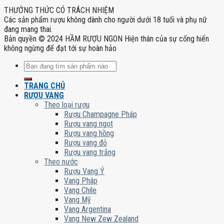
THƯỞNG THỨC CÓ TRÁCH NHIỆM
Các sản phẩm rượu không dành cho người dưới 18 tuổi và phụ nữ
đang mang thai.
Bản quyền © 2024 HẦM RƯỢU NGON Hiện thân của sự cống hiến
không ngừng để đạt tới sự hoàn hảo
Tìm
kiếm:
TRANG CHỦ
RƯỢU VANG
Theo loại rượu
Rượu Champagne Pháp
Rượu vang ngọt
Rượu vang hồng
Rượu vang đỏ
Rượu vang trắng
Theo nước
Rượu Vang Ý
Vang Pháp
Vang Chile
Vang Mỹ
Vang Argentina
Vang New Zew Zealand