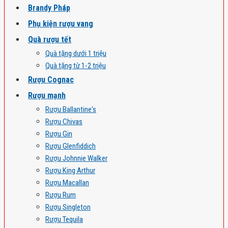
Brandy Pháp
Phụ kiện rượu vang
Quà rượu tết
Quà tặng dưới 1 triệu
Quà tặng từ 1-2 triệu
Rượu Cognac
Rượu mạnh
Rượu Ballantine's
Rượu Chivas
Rượu Gin
Rượu Glenfiddich
Rượu Johnnie Walker
Rượu King Arthur
Rượu Macallan
Rượu Rum
Rượu Singleton
Rượu Tequila