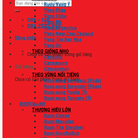
Tìm
Rượu Vang Ý
kiếm:
Vang Pháp
Vang Chile
08h - 17h
Vang Mỹ
084.2222.678
Vang Argentina
Vang New Zew Zealand
Đăng nhập
Vang Tây Ban Nha
Vang Úc
THEO GIỐNG NHO
Chưa có sản phẩm trong giỏ hàng.
Canaiolo
Carmenere
Giỏ hàng
Chardonnay
THEO VÙNG NỔI TIẾNG
Chưa có sản phẩm trong giỏ hàng.
Rượu vang Bordeaux (Pháp)
Rượu vang Burgundy (Pháp)
Rượu vang Puglia (Ý)
Rượu vang Tuscany (Ý)
RƯỢU MẠNH
THƯƠNG HIỆU LỚN
Rượu Chivas
Rượu Macallan
Rượu The Glenlivet
Rượu Glenfiddich