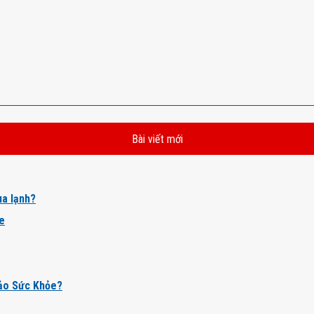
Bài viết mới
a lạnh?
ỏe
ảo Sức Khỏe?