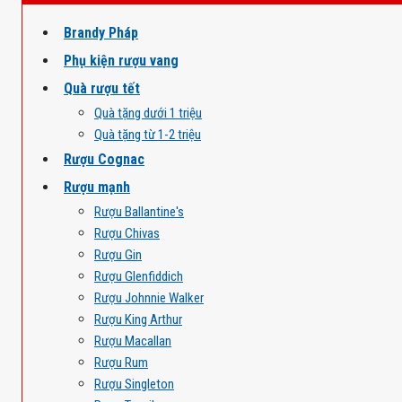
Brandy Pháp
Phụ kiện rượu vang
Quà rượu tết
Quà tặng dưới 1 triệu
Quà tặng từ 1-2 triệu
Rượu Cognac
Rượu mạnh
Rượu Ballantine's
Rượu Chivas
Rượu Gin
Rượu Glenfiddich
Rượu Johnnie Walker
Rượu King Arthur
Rượu Macallan
Rượu Rum
Rượu Singleton