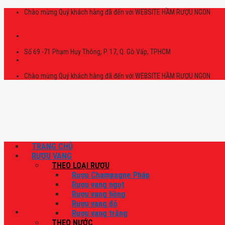
Skip
Chào mừng Quý khách hàng đã đến với WEBSITE HẦM RƯỢU NGON
to
content
Số 69 -71 Phạm Huy Thông, P. 17, Q. Gò Vấp, TPHCM
Chào mừng Quý khách hàng đã đến với WEBSITE HẦM RƯỢU NGON
TRANG CHỦ
RƯỢU VANG
THEO LOẠI RƯỢU
Rượu Champagne Pháp
Rượu vang ngọt
Rượu vang hồng
Rượu vang đỏ
Rượu vang trắng
THEO NƯỚC