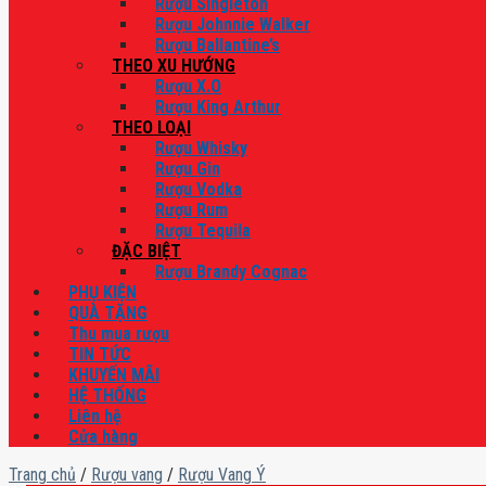
Rượu Singleton
Rượu Johnnie Walker
Rượu Ballantine’s
THEO XU HƯỚNG
Rượu X.O
Rượu King Arthur
THEO LOẠI
Rượu Whisky
Rượu Gin
Rượu Vodka
Rượu Rum
Rượu Tequila
ĐẶC BIỆT
Rượu Brandy Cognac
PHỤ KIỆN
QUÀ TẶNG
Thu mua rượu
TIN TỨC
KHUYẾN MÃI
HỆ THỐNG
Liên hệ
Cửa hàng
Trang chủ
/
Rượu vang
/
Rượu Vang Ý