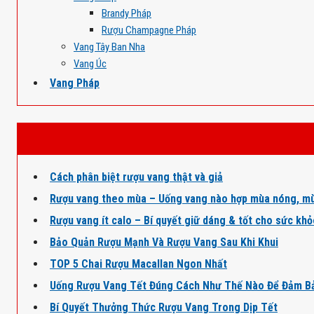
Brandy Pháp
Rượu Champagne Pháp
Vang Tây Ban Nha
Vang Úc
Vang Pháp
Cách phân biệt rượu vang thật và giả
Rượu vang theo mùa – Uống vang nào hợp mùa nóng, mù
Rượu vang ít calo – Bí quyết giữ dáng & tốt cho sức kh
Bảo Quản Rượu Mạnh Và Rượu Vang Sau Khi Khui
TOP 5 Chai Rượu Macallan Ngon Nhất
Uống Rượu Vang Tết Đúng Cách Như Thế Nào Để Đảm B
Bí Quyết Thưởng Thức Rượu Vang Trong Dịp Tết