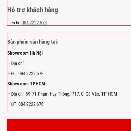
Hỗ trợ khách hàng
Liên hệ
084.2222.678
Sản phẩm sẵn hàng tại:
Showroom Hà Nội
– Địa chỉ:
– ĐT: 084.2222.678
Showroom TP.HCM
– Địa chỉ: 69-71 Phạm Huy Thông, P.17, Q. Gò Vấp, TP HCM
– ĐT: 084.2222.678