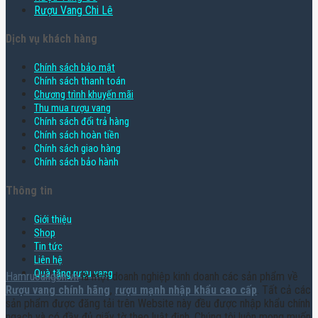
Rượu Vang Chi Lê
Dịch vụ khách hàng
Chính sách bảo mật
Chính sách thanh toán
Chương trình khuyến mãi
Thu mua rượu vang
Chính sách đổi trả hàng
Chính sách hoàn tiền
Chính sách giao hàng
Chính sách bảo hành
Thông tin
Giới thiệu
Shop
Tin tức
Liên hệ
Quà tặng rượu vang
Hamruoungon.vn
là một doanh nghiệp kinh doanh các sản phẩm về
Rượu vang chính hãng
,
rượu mạnh nhập khẩu cao cấp
. Tất cả các
sản phẩm được đăng tải trên Website này đều được nhập khẩu chính
ngạch và có đầy đủ giấy tờ theo luật định. Chúng tôi luôn mong muốn