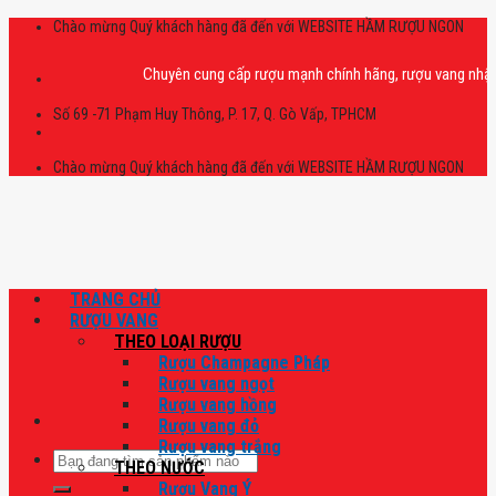
Skip
Chào mừng Quý khách hàng đã đến với WEBSITE HẦM RƯỢU NGON
to
content
Chuyên cung cấp rượu mạnh chính hãng, rượu vang nhập khẩu ca
Số 69 -71 Phạm Huy Thông, P. 17, Q. Gò Vấp, TPHCM
Chào mừng Quý khách hàng đã đến với WEBSITE HẦM RƯỢU NGON
TRANG CHỦ
RƯỢU VANG
THEO LOẠI RƯỢU
Rượu Champagne Pháp
Rượu vang ngọt
Rượu vang hồng
Rượu vang đỏ
Rượu vang trắng
Tìm
THEO NƯỚC
kiếm:
Rượu Vang Ý