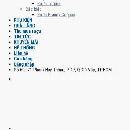
Rượu Tequila
Đặc biệt
Rượu Brandy Cognac
PHỤ KIỆN
QUÀ TẶNG
Thu mua rượu
TIN TỨC
KHUYẾN MÃI
HỆ THỐNG
Liên hệ
Cửa hàng
Đăng nhập
Số 69 -71 Phạm Huy Thông, P. 17, Q. Gò Vấp, TPHCM
Chuyên cung cấp rượu mạnh chính hãng, rượu vang nhập khẩu ca