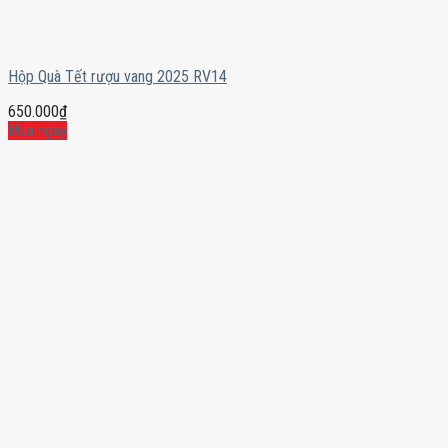
Hộp Quà Tết rượu vang 2025 RV14
650.000
₫
Mua ngay