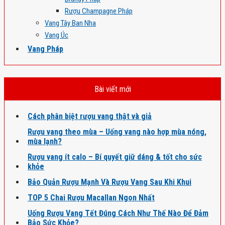
Rượu Champagne Pháp
Vang Tây Ban Nha
Vang Úc
Vang Pháp
Bài viết mới
Cách phân biệt rượu vang thật và giả
Rượu vang theo mùa – Uống vang nào hợp mùa nóng,
mùa lạnh?
Rượu vang ít calo – Bí quyết giữ dáng & tốt cho sức
khỏe
Bảo Quản Rượu Mạnh Và Rượu Vang Sau Khi Khui
TOP 5 Chai Rượu Macallan Ngon Nhất
Uống Rượu Vang Tết Đúng Cách Như Thế Nào Để Đảm
Bảo Sức Khỏe?