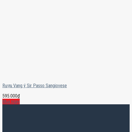
Rượu Vang ý Sir Passo Sangiovese
595.000
₫
Mua ngay