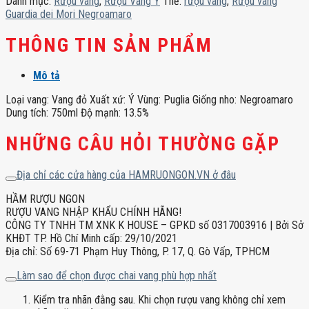
Danh mục:
Rượu vang
,
Rượu Vang Ý
Thẻ:
rượu vang
,
Rượu vang
Negroamaro
Guardia dei Mori Negroamaro
số
lượng
THÔNG TIN SẢN PHẨM
Mô tả
Loại vang: Vang đỏ Xuất xứ: Ý Vùng: Puglia Giống nho: Negroamaro
Dung tích: 750ml Độ mạnh: 13.5%
NHỮNG CÂU HỎI THƯỜNG GẶP
Địa chỉ các cửa hàng của HAMRUONGON.VN ở đâu
HẦM RƯỢU NGON
RƯỢU VANG NHẬP KHẨU CHÍNH HÃNG!
CÔNG TY TNHH TM XNK K HOUSE – GPKD số 0317003916 | Bởi Sở
KHĐT TP. Hồ Chí Minh cấp: 29/10/2021
Địa chỉ: Số 69-71 Phạm Huy Thông, P. 17, Q. Gò Vấp, TPHCM
Làm sao để chọn được chai vang phù hợp nhất
Kiểm tra nhãn đằng sau. Khi chọn rượu vang không chỉ xem