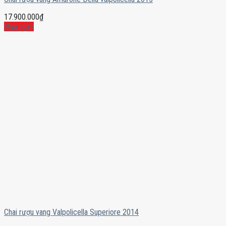
17.900.000
₫
Mua ngay
Chai rượu vang Valpolicella Superiore 2014