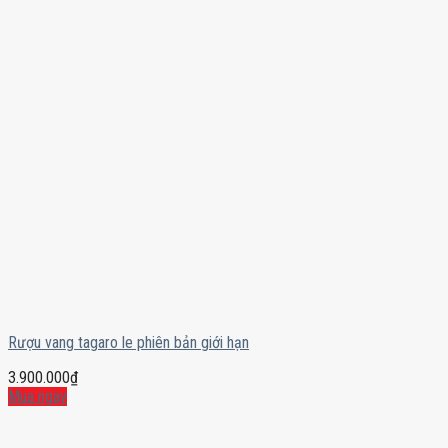
Rượu vang tagaro le phiên bản giới hạn
3.900.000
₫
Mua ngay