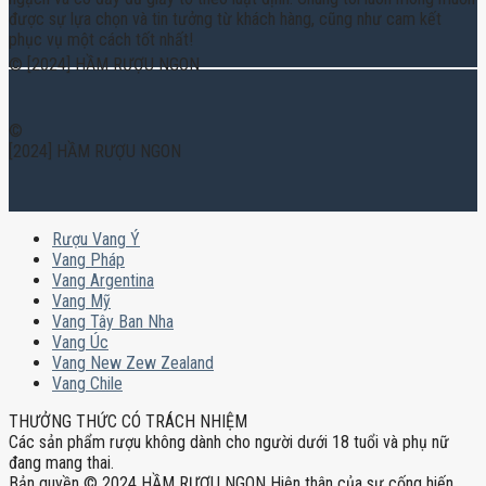
được sự lựa chọn và tin tưởng từ khách hàng, cũng như cam kết
phục vụ một cách tốt nhất!
© [2024] HẦM RƯỢU NGON
©
[2024] HẦM RƯỢU NGON
Rượu Vang Ý
Vang Pháp
Vang Argentina
Vang Mỹ
Vang Tây Ban Nha
Vang Úc
Vang New Zew Zealand
Vang Chile
THƯỞNG THỨC CÓ TRÁCH NHIỆM
Các sản phẩm rượu không dành cho người dưới 18 tuổi và phụ nữ
đang mang thai.
Bản quyền © 2024 HẦM RƯỢU NGON Hiện thân của sự cống hiến