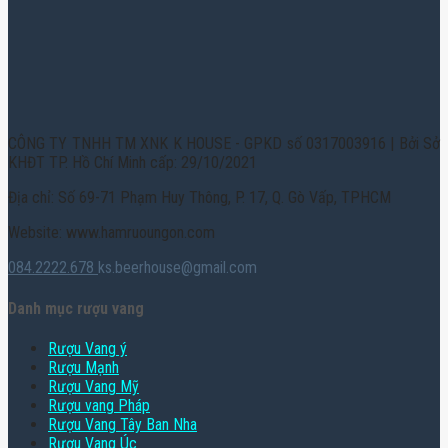
CÔNG TY TNHH TM XNK K HOUSE - GPKD số 0317003916 | Bởi Sở
KHĐT TP. Hồ Chí Minh cấp: 29/10/2021
Địa chỉ: Số 69-71 Phạm Huy Thông, P. 17, Q. Gò Vấp, TPHCM
Website: www.hamruoungon.com
084.2222.678
ks.beerhouse@gmail.com
Danh mục rượu vang
Rượu Vang ý
Rượu Mạnh
Rượu Vang Mỹ
Rượu vang Pháp
Rượu Vang Tây Ban Nha
Rượu Vang Úc