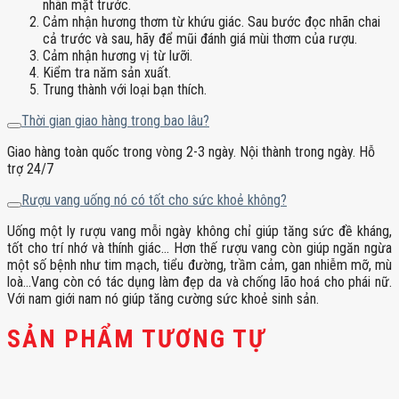
nhãn mặt trước.
Cảm nhận hương thơm từ khứu giác. Sau bước đọc nhãn chai
cả trước và sau, hãy để mũi đánh giá mùi thơm của rượu.
Cảm nhận hương vị từ lưỡi.
Kiểm tra năm sản xuất.
Trung thành với loại bạn thích.
Thời gian giao hàng trong bao lâu?
Giao hàng toàn quốc trong vòng 2-3 ngày. Nội thành trong ngày. Hỗ
trợ 24/7
Rượu vang uống nó có tốt cho sức khoẻ không?
Uống một ly rượu vang mỗi ngày không chỉ giúp tăng sức đề kháng,
tốt cho trí nhớ và thính giác… Hơn thế rượu vang còn giúp ngăn ngừa
một số bệnh như tim mạch, tiểu đường, trầm cảm, gan nhiễm mỡ, mù
loà…Vang còn có tác dụng làm đẹp da và chống lão hoá cho phái nữ.
Với nam giới nam nó giúp tăng cường sức khoẻ sinh sản.
SẢN PHẨM TƯƠNG TỰ