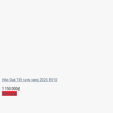
Hộp Quà Tết rượu vang 2025 RV10
1.150.000
₫
Mua ngay