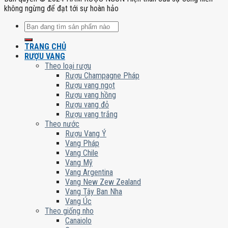
không ngừng để đạt tới sự hoàn hảo
Tìm
kiếm:
TRANG CHỦ
RƯỢU VANG
Theo loại rượu
Rượu Champagne Pháp
Rượu vang ngọt
Rượu vang hồng
Rượu vang đỏ
Rượu vang trắng
Theo nước
Rượu Vang Ý
Vang Pháp
Vang Chile
Vang Mỹ
Vang Argentina
Vang New Zew Zealand
Vang Tây Ban Nha
Vang Úc
Theo giống nho
Canaiolo