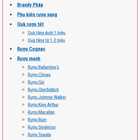
Brandy Pháp
Phụ kiện rượu vang
Quà rượu tết
Quà tặng dưới 1 triệu
Quà tặng từ 1-2 triệu
Rượu Cognac
Rượu mạnh
Rượu Ballantine's
Rượu Chivas
Rượu Gin
Rượu Glenfiddich
Rượu Johnnie Walker
Rượu King Arthur
Rượu Macallan
Rượu Rum
Rượu Singleton
Rượu Tequila