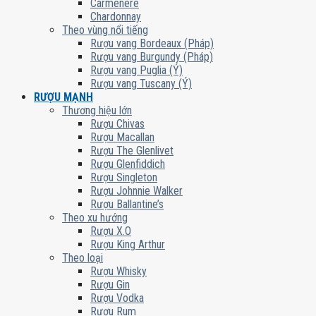
Carmenere
Chardonnay
Theo vùng nổi tiếng
Rượu vang Bordeaux (Pháp)
Rượu vang Burgundy (Pháp)
Rượu vang Puglia (Ý)
Rượu vang Tuscany (Ý)
RƯỢU MẠNH
Thương hiệu lớn
Rượu Chivas
Rượu Macallan
Rượu The Glenlivet
Rượu Glenfiddich
Rượu Singleton
Rượu Johnnie Walker
Rượu Ballantine’s
Theo xu hướng
Rượu X.O
Rượu King Arthur
Theo loại
Rượu Whisky
Rượu Gin
Rượu Vodka
Rượu Rum