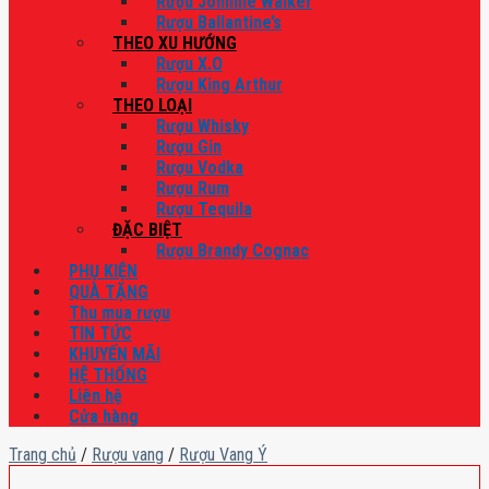
Rượu Johnnie Walker
Rượu Ballantine’s
THEO XU HƯỚNG
Rượu X.O
Rượu King Arthur
THEO LOẠI
Rượu Whisky
Rượu Gin
Rượu Vodka
Rượu Rum
Rượu Tequila
ĐẶC BIỆT
Rượu Brandy Cognac
PHỤ KIỆN
QUÀ TẶNG
Thu mua rượu
TIN TỨC
KHUYẾN MÃI
HỆ THỐNG
Liên hệ
Cửa hàng
Trang chủ
/
Rượu vang
/
Rượu Vang Ý