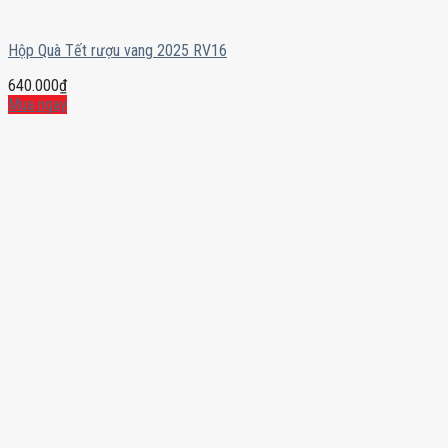
Hộp Quà Tết rượu vang 2025 RV16
640.000
₫
Mua ngay