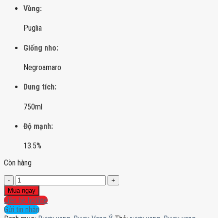
Vùng:
Puglia
Giống nho:
Negroamaro
Dung tích:
750ml
Độ mạnh:
13.5%
Còn hàng
Rượu
vang
Mua ngay
Guardia
Liên hệ hotline
dei
Gửi tin nhắn
Mori